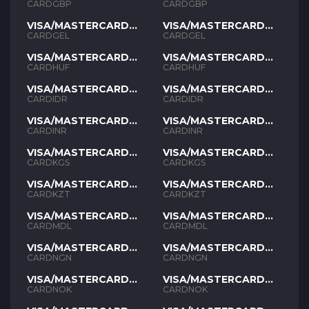
GBP
GBP
CARDGBP
CARDGBP
VISA/MASTERCARD
VISA/MASTERCARD
GEL
GEL
CARDGEL
CARDGEL
VISA/MASTERCARD
VISA/MASTERCARD
HUF
HUF
CARDHUF
CARDHUF
VISA/MASTERCARD
VISA/MASTERCARD
IDR
IDR
CARDIDR
CARDIDR
VISA/MASTERCARD
VISA/MASTERCARD
INR
INR
CARDINR
CARDINR
VISA/MASTERCARD
VISA/MASTERCARD
KGS
KGS
CARDKGS
CARDKGS
VISA/MASTERCARD
VISA/MASTERCARD
KZT
KZT
CARDKZT
CARDKZT
VISA/MASTERCARD
VISA/MASTERCARD
MDL
MDL
CARDMDL
CARDMDL
VISA/MASTERCARD
VISA/MASTERCARD
NGN
NGN
CARDNGN
CARDNGN
VISA/MASTERCARD
VISA/MASTERCARD
NOK
NOK
CARDNOK
CARDNOK