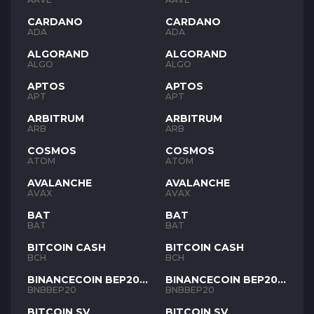
CARDANO
CARDANO
ADA
ADA
ALGORAND
ALGORAND
ALGO
ALGO
APTOS
APTOS
APT
APT
ARBITRUM
ARBITRUM
ARB
ARB
COSMOS
COSMOS
ATOM
ATOM
AVALANCHE
AVALANCHE
AVAX
AVAX
BAT
BAT
BAT
BAT
BITCOIN CASH
BITCOIN CASH
BCH
BCH
BINANCECOIN BEP20
BINANCECOIN BEP20
BNB
BNB
BNBBEP20
BNBBEP20
BITCOIN SV
BITCOIN SV