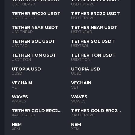
USDTBEP20
USDTBEP20
TETHER ERC20 USDT
TETHER ERC20 USDT
USDTERC20
USDTERC20
TETHER NEAR USDT
TETHER NEAR USDT
USDTNEAR
USDTNEAR
TETHER SOL USDT
TETHER SOL USDT
USDTSOL
USDTSOL
TETHER TON USDT
TETHER TON USDT
USDTTON
USDTTON
UTOPIA USD
UTOPIA USD
UUSD
UUSD
VECHAIN
VECHAIN
VET
VET
WAVES
WAVES
WAVES
WAVES
TETHER GOLD ERC20
TETHER GOLD ERC20
XAUT
XAUT
XAUTERC20
XAUTERC20
NEM
NEM
XEM
XEM