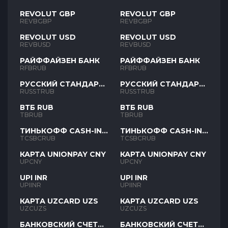
REVOLUT GBP
REVOLUT GBP
REVBGBP
REVBGBP
REVOLUT USD
REVOLUT USD
REVBUSD
REVBUSD
РАЙФФАЙЗЕН БАНК
РАЙФФАЙЗЕН БАНК
RFBRUB
RFBRUB
РУССКИЙ СТАНДАРТ
РУССКИЙ СТАНДАРТ
RUB
RUB
RUSSTRUB
RUSSTRUB
ВТБ RUB
ВТБ RUB
TBRUB
TBRUB
ТИНЬКОФФ CASH-IN
ТИНЬКОФФ CASH-IN
RUB
RUB
TCSBCRUB
TCSBCRUB
КАРТА UNIONPAY CNY
КАРТА UNIONPAY CNY
UPCNY
UPCNY
UPI INR
UPI INR
UPIINR
UPIINR
КАРТА UZCARD UZS
КАРТА UZCARD UZS
UZCUZS
UZCUZS
БАНКОВСКИЙ СЧЕТ
БАНКОВСКИЙ СЧЕТ