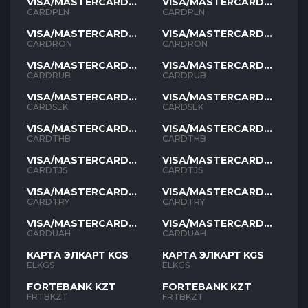
VISA/MASTERCARD
VISA/MASTERCARD
PLN
PLN
CARDPLN
CARDPLN
VISA/MASTERCARD
VISA/MASTERCARD
RON
RON
CARDRON
CARDRON
VISA/MASTERCARD
VISA/MASTERCARD
RUB
RUB
CARDRUB
CARDRUB
VISA/MASTERCARD
VISA/MASTERCARD
SEK
SEK
CARDSEK
CARDSEK
VISA/MASTERCARD
VISA/MASTERCARD
THB
THB
CARDTHB
CARDTHB
VISA/MASTERCARD
VISA/MASTERCARD
TJS
TJS
CARDTJS
CARDTJS
VISA/MASTERCARD
VISA/MASTERCARD
TYR
TYR
CARDTRY
CARDTRY
VISA/MASTERCARD
VISA/MASTERCARD
UAH
UAH
CARDUAH
CARDUAH
КАРТА ЭЛКАРТ KGS
КАРТА ЭЛКАРТ KGS
ELKGS
ELKGS
FORTEBANK KZT
FORTEBANK KZT
FRTBKZT
FRTBKZT