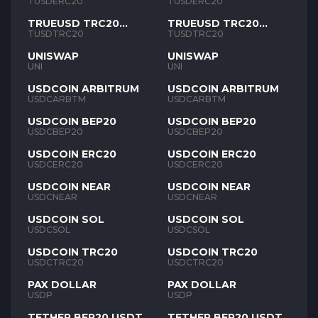
TUSD
TUSD
TUSDERC20
TUSDERC20
TRUEUSD TRC20
TRUEUSD TRC20
TUSD
TUSD
TUSDTRC20
TUSDTRC20
UNISWAP
UNISWAP
UNI
UNI
USDCOIN ARBITRUM
USDCOIN ARBITRUM
USDCARBTM
USDCARBTM
USDCOIN BEP20
USDCOIN BEP20
USDCBEP20
USDCBEP20
USDCOIN ERC20
USDCOIN ERC20
USDCERC20
USDCERC20
USDCOIN NEAR
USDCOIN NEAR
USDCNEAR
USDCNEAR
USDCOIN SOL
USDCOIN SOL
USDCSOL
USDCSOL
USDCOIN TRC20
USDCOIN TRC20
USDCTRC20
USDCTRC20
PAX DOLLAR
PAX DOLLAR
USDP
USDP
TETHER BEP20 USDT
TETHER BEP20 USDT