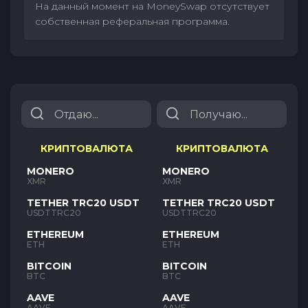
На данный момент на MoneySwap отсутствует
собственная реферальная программа.
КРИПТОВАЛЮТА
КРИПТОВАЛЮТА
MONERO
MONERO
XMR
XMR
TETHER TRC20 USDT
TETHER TRC20 USDT
USDTTRC20
USDTTRC20
ETHEREUM
ETHEREUM
ETH
ETH
BITCOIN
BITCOIN
BTC
BTC
AAVE
AAVE
AAVE
AAVE