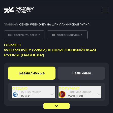
ГЛАВНАЯ
/
ОБМЕН WEBMONEY НА ШРИ-ЛАНКИЙСКАЯ РУПИЯ
КАК СОВЕРШИТЬ ОБМЕН?
ВИДЕОИНСТРУКЦИЯ
ОБМЕН
WEBMONEY (WMZ)
⇄
ШРИ-ЛАНКИЙСКАЯ
РУПИЯ (CASHLKR)
Безналичные
Наличные
ОТДАЮ
ПОЛУЧАЮ
WEBMONEY
ШРИ-ЛАНКИЙСКАЯ РУПИЯ
WMZ
CASHLKR