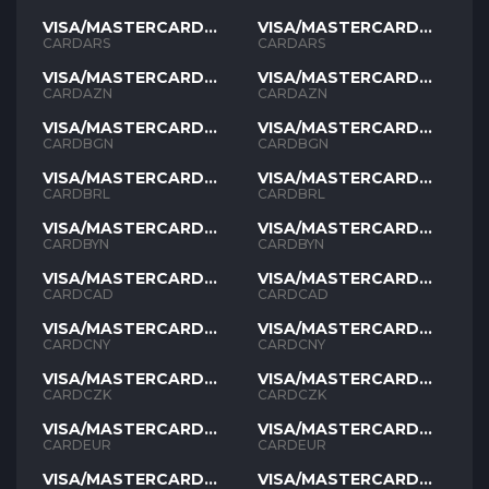
VISA/MASTERCARD
VISA/MASTERCARD
ARS
ARS
CARDARS
CARDARS
VISA/MASTERCARD
VISA/MASTERCARD
AZN
AZN
CARDAZN
CARDAZN
VISA/MASTERCARD
VISA/MASTERCARD
BGN
BGN
CARDBGN
CARDBGN
VISA/MASTERCARD
VISA/MASTERCARD
BRL
BRL
CARDBRL
CARDBRL
VISA/MASTERCARD
VISA/MASTERCARD
BYN
BYN
CARDBYN
CARDBYN
VISA/MASTERCARD
VISA/MASTERCARD
CAD
CAD
CARDCAD
CARDCAD
VISA/MASTERCARD
VISA/MASTERCARD
CNY
CNY
CARDCNY
CARDCNY
VISA/MASTERCARD
VISA/MASTERCARD
CZK
CZK
CARDCZK
CARDCZK
VISA/MASTERCARD
VISA/MASTERCARD
EUR
EUR
CARDEUR
CARDEUR
VISA/MASTERCARD
VISA/MASTERCARD