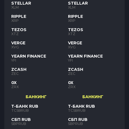
STELLAR
STELLAR
XLM
XLM
RIPPLE
RIPPLE
XRP
XRP
TEZOS
TEZOS
XTZ
XTZ
VERGE
VERGE
XVG
XVG
YEARN FINANCE
YEARN FINANCE
YFI
YFI
ZCASH
ZCASH
ZEC
ZEC
0X
0X
ZRX
ZRX
БАНКИНГ
БАНКИНГ
Т-БАНК RUB
Т-БАНК RUB
TCSBRUB
TCSBRUB
СБП RUB
СБП RUB
SBPRUB
SBPRUB