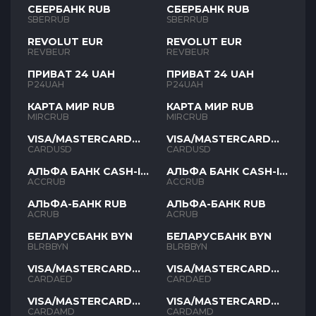
СБЕРБАНК RUB
СБЕРБАНК RUB
SBERRUB
SBERRUB
REVOLUT EUR
REVOLUT EUR
REVBEUR
REVBEUR
ПРИВАТ 24 UAH
ПРИВАТ 24 UAH
P24UAH
P24UAH
КАРТА МИР RUB
КАРТА МИР RUB
MIRCRUB
MIRCRUB
VISA/MASTERCARD
VISA/MASTERCARD
USD
USD
CARDUSD
CARDUSD
АЛЬФА БАНК CASH-IN
АЛЬФА БАНК CASH-IN
RUB
RUB
ACCRUB
ACCRUB
АЛЬФА-БАНК RUB
АЛЬФА-БАНК RUB
ACRUB
ACRUB
БЕЛАРУСБАНК BYN
БЕЛАРУСБАНК BYN
BLRBBYN
BLRBBYN
VISA/MASTERCARD
VISA/MASTERCARD
AED
AED
CARDAED
CARDAED
VISA/MASTERCARD
VISA/MASTERCARD
AMD
AMD
CARDAMD
CARDAMD