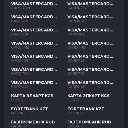
VISA/MASTERCARD
VISA/MASTERCARD
RON
RON
CARDRON
CARDRON
VISA/MASTERCARD
VISA/MASTERCARD
RUB
RUB
CARDRUB
CARDRUB
VISA/MASTERCARD
VISA/MASTERCARD
SEK
SEK
CARDSEK
CARDSEK
VISA/MASTERCARD
VISA/MASTERCARD
THB
THB
CARDTHB
CARDTHB
VISA/MASTERCARD
VISA/MASTERCARD
TJS
TJS
CARDTJS
CARDTJS
VISA/MASTERCARD
VISA/MASTERCARD
TYR
TYR
CARDTRY
CARDTRY
VISA/MASTERCARD
VISA/MASTERCARD
UAH
UAH
CARDUAH
CARDUAH
КАРТА ЭЛКАРТ KGS
КАРТА ЭЛКАРТ KGS
ELKGS
ELKGS
FORTEBANK KZT
FORTEBANK KZT
FRTBKZT
FRTBKZT
ГАЗПРОМБАНК RUB
ГАЗПРОМБАНК RUB
GPBRUB
GPBRUB