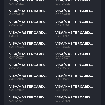
VISA/MASTERCARD
VISA/MASTERCARD
GEL
GEL
CARDGEL
CARDGEL
VISA/MASTERCARD
VISA/MASTERCARD
HUF
HUF
CARDHUF
CARDHUF
VISA/MASTERCARD
VISA/MASTERCARD
IDR
IDR
CARDIDR
CARDIDR
VISA/MASTERCARD
VISA/MASTERCARD
INR
INR
CARDINR
CARDINR
VISA/MASTERCARD
VISA/MASTERCARD
KGS
KGS
CARDKGS
CARDKGS
VISA/MASTERCARD
VISA/MASTERCARD
KZT
KZT
CARDKZT
CARDKZT
VISA/MASTERCARD
VISA/MASTERCARD
MDL
MDL
CARDMDL
CARDMDL
VISA/MASTERCARD
VISA/MASTERCARD
NGN
NGN
CARDNGN
CARDNGN
VISA/MASTERCARD
VISA/MASTERCARD
NOK
NOK
CARDNOK
CARDNOK
VISA/MASTERCARD
VISA/MASTERCARD
PLN
PLN
CARDPLN
CARDPLN