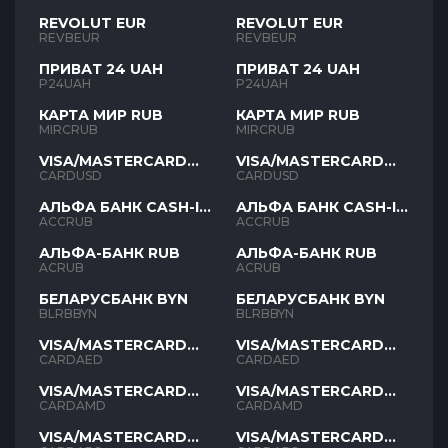
REVOLUT EUR
REVOLUT EUR
REVBEUR
REVBEUR
ПРИВАТ 24 UAH
ПРИВАТ 24 UAH
P24UAH
P24UAH
КАРТА МИР RUB
КАРТА МИР RUB
MIRCRUB
MIRCRUB
VISA/MASTERCARD
VISA/MASTERCARD
USD
USD
CARDUSD
CARDUSD
АЛЬФА БАНК CASH-IN
АЛЬФА БАНК CASH-IN
RUB
RUB
ACCRUB
ACCRUB
АЛЬФА-БАНК RUB
АЛЬФА-БАНК RUB
ACRUB
ACRUB
БЕЛАРУСБАНК BYN
БЕЛАРУСБАНК BYN
BLRBBYN
BLRBBYN
VISA/MASTERCARD
VISA/MASTERCARD
AED
AED
CARDAED
CARDAED
VISA/MASTERCARD
VISA/MASTERCARD
AMD
AMD
CARDAMD
CARDAMD
VISA/MASTERCARD
VISA/MASTERCARD