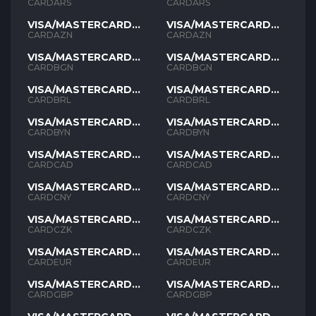
ARS
ARS
CARDARS
CARDARS
VISA/MASTERCARD
VISA/MASTERCARD
AZN
AZN
CARDAZN
CARDAZN
VISA/MASTERCARD
VISA/MASTERCARD
BGN
BGN
CARDBGN
CARDBGN
VISA/MASTERCARD
VISA/MASTERCARD
BRL
BRL
CARDBRL
CARDBRL
VISA/MASTERCARD
VISA/MASTERCARD
BYN
BYN
CARDBYN
CARDBYN
VISA/MASTERCARD
VISA/MASTERCARD
CAD
CAD
CARDCAD
CARDCAD
VISA/MASTERCARD
VISA/MASTERCARD
CNY
CNY
CARDCNY
CARDCNY
VISA/MASTERCARD
VISA/MASTERCARD
CZK
CZK
CARDCZK
CARDCZK
VISA/MASTERCARD
VISA/MASTERCARD
EUR
EUR
CARDEUR
CARDEUR
VISA/MASTERCARD
VISA/MASTERCARD
GBP
GBP
CARDGBP
CARDGBP