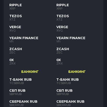
RIPPLE
RIPPLE
XRP
XRP
TEZOS
TEZOS
XTZ
XTZ
VERGE
VERGE
XVG
XVG
YEARN FINANCE
YEARN FINANCE
YFI
YFI
ZCASH
ZCASH
ZEC
ZEC
0X
0X
ZRX
ZRX
БАНКИНГ
БАНКИНГ
Т-БАНК RUB
Т-БАНК RUB
TCSBRUB
TCSBRUB
СБП RUB
СБП RUB
SBPRUB
SBPRUB
СБЕРБАНК RUB
СБЕРБАНК RUB
SBERRUB
SBERRUB