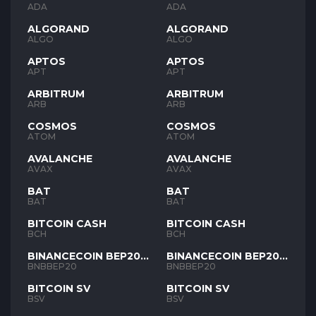
ADA
ADA
ALGORAND
ALGORAND
ALGO
ALGO
APTOS
APTOS
APT
APT
ARBITRUM
ARBITRUM
ARB
ARB
COSMOS
COSMOS
ATOM
ATOM
AVALANCHE
AVALANCHE
AVAX
AVAX
BAT
BAT
BAT
BAT
BITCOIN CASH
BITCOIN CASH
BCH
BCH
BINANCECOIN BEP20
BINANCECOIN BEP20
BNB
BNB
BNBBEP20
BNBBEP20
BITCOIN SV
BITCOIN SV
BSV
BSV