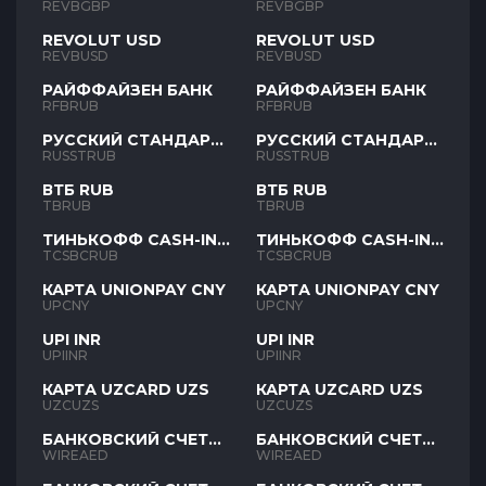
REVBGBP
REVBGBP
REVOLUT USD
REVOLUT USD
REVBUSD
REVBUSD
РАЙФФАЙЗЕН БАНК
РАЙФФАЙЗЕН БАНК
RFBRUB
RFBRUB
РУССКИЙ СТАНДАРТ
РУССКИЙ СТАНДАРТ
RUB
RUB
RUSSTRUB
RUSSTRUB
ВТБ RUB
ВТБ RUB
TBRUB
TBRUB
ТИНЬКОФФ CASH-IN
ТИНЬКОФФ CASH-IN
RUB
RUB
TCSBCRUB
TCSBCRUB
КАРТА UNIONPAY CNY
КАРТА UNIONPAY CNY
UPCNY
UPCNY
UPI INR
UPI INR
UPIINR
UPIINR
КАРТА UZCARD UZS
КАРТА UZCARD UZS
UZCUZS
UZCUZS
БАНКОВСКИЙ СЧЕТ
БАНКОВСКИЙ СЧЕТ
AED
AED
WIREAED
WIREAED