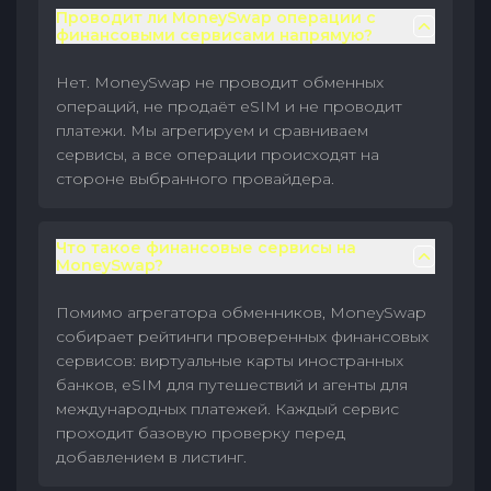
Проводит ли MoneySwap операции с
финансовыми сервисами напрямую?
Нет. MoneySwap не проводит обменных
операций, не продаёт eSIM и не проводит
платежи. Мы агрегируем и сравниваем
сервисы, а все операции происходят на
стороне выбранного провайдера.
Что такое финансовые сервисы на
MoneySwap?
Помимо агрегатора обменников, MoneySwap
собирает рейтинги проверенных финансовых
сервисов: виртуальные карты иностранных
банков, eSIM для путешествий и агенты для
международных платежей. Каждый сервис
проходит базовую проверку перед
добавлением в листинг.