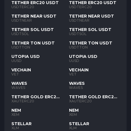
TETHER ERC20 USDT
TETHER ERC20 USDT
USDTERC20
USDTERC20
TETHER NEAR USDT
TETHER NEAR USDT
USDTNEAR
USDTNEAR
TETHER SOL USDT
TETHER SOL USDT
USDTSOL
USDTSOL
TETHER TON USDT
TETHER TON USDT
USDTTON
USDTTON
UTOPIA USD
UTOPIA USD
UUSD
UUSD
VECHAIN
VECHAIN
VET
VET
WAVES
WAVES
WAVES
WAVES
TETHER GOLD ERC20
TETHER GOLD ERC20
XAUT
XAUT
XAUTERC20
XAUTERC20
NEM
NEM
XEM
XEM
STELLAR
STELLAR
XLM
XLM