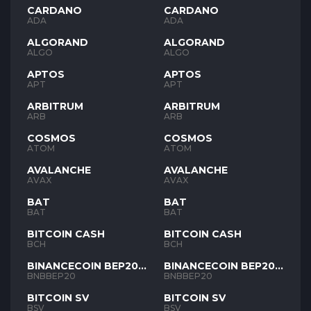
CARDANO
CARDANO
ADA
ADA
ALGORAND
ALGORAND
ALGO
ALGO
APTOS
APTOS
APT
APT
ARBITRUM
ARBITRUM
ARB
ARB
COSMOS
COSMOS
ATOM
ATOM
AVALANCHE
AVALANCHE
AVAX
AVAX
BAT
BAT
BAT
BAT
BITCOIN CASH
BITCOIN CASH
BCH
BCH
BINANCECOIN BEP20
BINANCECOIN BEP20
BNB
BNB
BNBBEP20
BNBBEP20
BITCOIN SV
BITCOIN SV
BSV
BSV