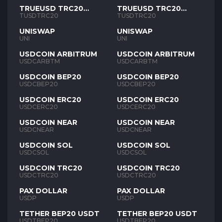
TRUEUSD TRC20
TRUEUSD TRC20
TUSD
TUSD
TUSDTRC20
TUSDTRC20
UNISWAP
UNISWAP
UNI
UNI
USDCOIN ARBITRUM
USDCOIN ARBITRUM
USDCARBTM
USDCARBTM
USDCOIN BEP20
USDCOIN BEP20
USDCBEP20
USDCBEP20
USDCOIN ERC20
USDCOIN ERC20
USDCERC20
USDCERC20
USDCOIN NEAR
USDCOIN NEAR
USDCNEAR
USDCNEAR
USDCOIN SOL
USDCOIN SOL
USDCSOL
USDCSOL
USDCOIN TRC20
USDCOIN TRC20
USDCTRC20
USDCTRC20
PAX DOLLAR
PAX DOLLAR
USDP
USDP
TETHER BEP20 USDT
TETHER BEP20 USDT
USDTBEP20
USDTBEP20