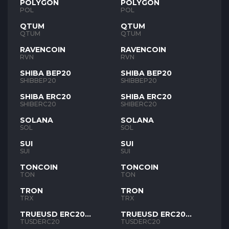
POLYGON
POLYGON
POL
POL
QTUM
QTUM
QTUM
QTUM
RAVENCOIN
RAVENCOIN
RVN
RVN
SHIBA BEP20
SHIBA BEP20
SHIBBEP20
SHIBBEP20
SHIBA ERC20
SHIBA ERC20
SHIBERC20
SHIBERC20
SOLANA
SOLANA
SOL
SOL
SUI
SUI
SUI
SUI
TONCOIN
TONCOIN
TON
TON
TRON
TRON
TRX
TRX
TRUEUSD ERC20
TRUEUSD ERC20
TUSD
TUSD
TUSDERC20
TUSDERC20