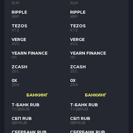
XLM
XLM
RIPPLE
RIPPLE
XRP
XRP
TEZOS
TEZOS
XTZ
XTZ
VERGE
VERGE
XVG
XVG
YEARN FINANCE
YEARN FINANCE
YFI
YFI
ZCASH
ZCASH
ZEC
ZEC
0X
0X
ZRX
ZRX
БАНКИНГ
БАНКИНГ
Т-БАНК RUB
Т-БАНК RUB
TCSBRUB
TCSBRUB
СБП RUB
СБП RUB
SBPRUB
SBPRUB
СБЕРБАНК RUB
СБЕРБАНК RUB