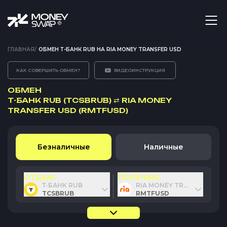
ГЛАВНАЯ
/
ОБМЕН Т-БАНК RUB НА RIA MONEY TRANSFER USD
КАК СОВЕРШИТЬ ОБМЕН?
ВИДЕОИНСТРУКЦИЯ
ОБМЕН
Т-БАНК RUB (TCSBRUB)
⇄
RIA MONEY
TRANSFER USD (RMTFUSD)
Безналичные
Наличные
ОТДАЮ
ПОЛУЧАЮ
Т-БАНК RUB
RIA MONEY TRANSFER USD
TCSBRUB
RMTFUSD