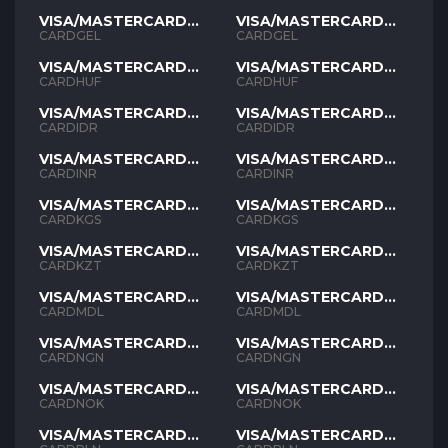
VISA/MASTERCARD
VISA/MASTERCARD
GEL
GEL
CARDGEL
CARDGEL
VISA/MASTERCARD
VISA/MASTERCARD
HUF
HUF
CARDHUF
CARDHUF
VISA/MASTERCARD
VISA/MASTERCARD
IDR
IDR
CARDIDR
CARDIDR
VISA/MASTERCARD
VISA/MASTERCARD
INR
INR
CARDINR
CARDINR
VISA/MASTERCARD
VISA/MASTERCARD
KGS
KGS
CARDKGS
CARDKGS
VISA/MASTERCARD
VISA/MASTERCARD
KZT
KZT
CARDKZT
CARDKZT
VISA/MASTERCARD
VISA/MASTERCARD
MDL
MDL
CARDMDL
CARDMDL
VISA/MASTERCARD
VISA/MASTERCARD
NGN
NGN
CARDNGN
CARDNGN
VISA/MASTERCARD
VISA/MASTERCARD
NOK
NOK
CARDNOK
CARDNOK
VISA/MASTERCARD
VISA/MASTERCARD