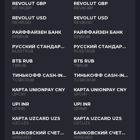
REVOLUT GBP
REVOLUT GBP
REVBGBP
REVBGBP
REVOLUT USD
REVOLUT USD
REVBUSD
REVBUSD
РАЙФФАЙЗЕН БАНК
РАЙФФАЙЗЕН БАНК
RFBRUB
RFBRUB
РУССКИЙ СТАНДАРТ
РУССКИЙ СТАНДАРТ
RUB
RUB
RUSSTRUB
RUSSTRUB
ВТБ RUB
ВТБ RUB
TBRUB
TBRUB
ТИНЬКОФФ CASH-IN
ТИНЬКОФФ CASH-IN
RUB
RUB
TCSBCRUB
TCSBCRUB
КАРТА UNIONPAY CNY
КАРТА UNIONPAY CNY
UPCNY
UPCNY
UPI INR
UPI INR
UPIINR
UPIINR
КАРТА UZCARD UZS
КАРТА UZCARD UZS
UZCUZS
UZCUZS
БАНКОВСКИЙ СЧЕТ
БАНКОВСКИЙ СЧЕТ
AED
AED
WIREAED
WIREAED