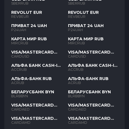
SBERRUB
SBERRUB
REVOLUT EUR
REVOLUT EUR
REVBEUR
REVBEUR
ПРИВАТ 24 UAH
ПРИВАТ 24 UAH
P24UAH
P24UAH
КАРТА МИР RUB
КАРТА МИР RUB
MIRCRUB
MIRCRUB
VISA/MASTERCARD
VISA/MASTERCARD
USD
USD
CARDUSD
CARDUSD
АЛЬФА БАНК CASH-IN
АЛЬФА БАНК CASH-IN
RUB
RUB
ACCRUB
ACCRUB
АЛЬФА-БАНК RUB
АЛЬФА-БАНК RUB
ACRUB
ACRUB
БЕЛАРУСБАНК BYN
БЕЛАРУСБАНК BYN
BLRBBYN
BLRBBYN
VISA/MASTERCARD
VISA/MASTERCARD
AED
AED
CARDAED
CARDAED
VISA/MASTERCARD
VISA/MASTERCARD
AMD
AMD
CARDAMD
CARDAMD