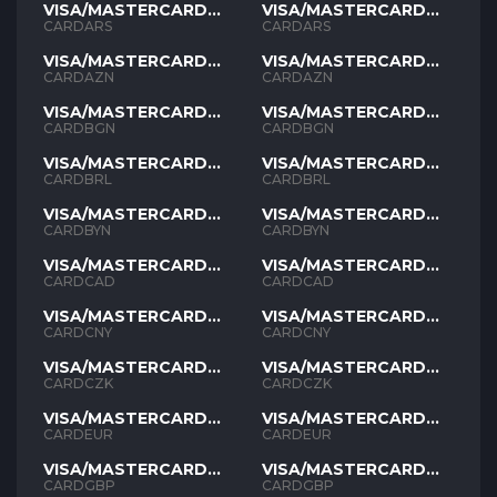
VISA/MASTERCARD
VISA/MASTERCARD
ARS
ARS
CARDARS
CARDARS
VISA/MASTERCARD
VISA/MASTERCARD
AZN
AZN
CARDAZN
CARDAZN
VISA/MASTERCARD
VISA/MASTERCARD
BGN
BGN
CARDBGN
CARDBGN
VISA/MASTERCARD
VISA/MASTERCARD
BRL
BRL
CARDBRL
CARDBRL
VISA/MASTERCARD
VISA/MASTERCARD
BYN
BYN
CARDBYN
CARDBYN
VISA/MASTERCARD
VISA/MASTERCARD
CAD
CAD
CARDCAD
CARDCAD
VISA/MASTERCARD
VISA/MASTERCARD
CNY
CNY
CARDCNY
CARDCNY
VISA/MASTERCARD
VISA/MASTERCARD
CZK
CZK
CARDCZK
CARDCZK
VISA/MASTERCARD
VISA/MASTERCARD
EUR
EUR
CARDEUR
CARDEUR
VISA/MASTERCARD
VISA/MASTERCARD
GBP
GBP
CARDGBP
CARDGBP