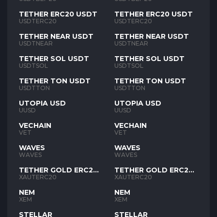
TETHER ERC20 USDT
TETHER ERC20 USDT
USDTERC20
USDTERC20
TETHER NEAR USDT
TETHER NEAR USDT
USDTNEAR
USDTNEAR
TETHER SOL USDT
TETHER SOL USDT
USDTSOL
USDTSOL
TETHER TON USDT
TETHER TON USDT
USDTTON
USDTTON
UTOPIA USD
UTOPIA USD
UUSD
UUSD
VECHAIN
VECHAIN
VET
VET
WAVES
WAVES
WAVES
WAVES
TETHER GOLD ERC20
TETHER GOLD ERC20
XAUT
XAUT
XAUTERC20
XAUTERC20
NEM
NEM
XEM
XEM
STELLAR
STELLAR