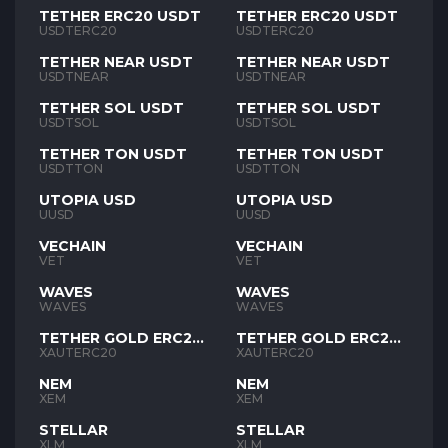
TETHER ERC20 USDT
TETHER ERC20 USDT
USDTERC20
USDTERC20
TETHER NEAR USDT
TETHER NEAR USDT
USDTNEAR
USDTNEAR
TETHER SOL USDT
TETHER SOL USDT
USDTSOL
USDTSOL
TETHER TON USDT
TETHER TON USDT
USDTTON
USDTTON
UTOPIA USD
UTOPIA USD
UUSD
UUSD
VECHAIN
VECHAIN
VET
VET
WAVES
WAVES
WAVES
WAVES
TETHER GOLD ERC20
TETHER GOLD ERC20
XAUT
XAUT
XAUTERC20
XAUTERC20
NEM
NEM
XEM
XEM
STELLAR
STELLAR
XLM
XLM