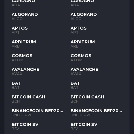
CARDANO
CARDANO
ADA
ADA
ALGORAND
ALGORAND
ALGO
ALGO
APTOS
APTOS
APT
APT
ARBITRUM
ARBITRUM
ARB
ARB
COSMOS
COSMOS
ATOM
ATOM
AVALANCHE
AVALANCHE
AVAX
AVAX
BAT
BAT
BAT
BAT
BITCOIN CASH
BITCOIN CASH
BCH
BCH
BINANCECOIN BEP20
BINANCECOIN BEP20
BNB
BNB
BNBBEP20
BNBBEP20
BITCOIN SV
BITCOIN SV
BSV
BSV