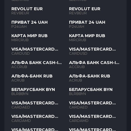
REVOLUT EUR
REVOLUT EUR
REVBEUR
REVBEUR
ПРИВАТ 24 UAH
ПРИВАТ 24 UAH
P24UAH
P24UAH
КАРТА МИР RUB
КАРТА МИР RUB
MIRCRUB
MIRCRUB
VISA/MASTERCARD
VISA/MASTERCARD
USD
USD
CARDUSD
CARDUSD
АЛЬФА БАНК CASH-IN
АЛЬФА БАНК CASH-IN
RUB
RUB
ACCRUB
ACCRUB
АЛЬФА-БАНК RUB
АЛЬФА-БАНК RUB
ACRUB
ACRUB
БЕЛАРУСБАНК BYN
БЕЛАРУСБАНК BYN
BLRBBYN
BLRBBYN
VISA/MASTERCARD
VISA/MASTERCARD
AED
AED
CARDAED
CARDAED
VISA/MASTERCARD
VISA/MASTERCARD
AMD
AMD
CARDAMD
CARDAMD
VISA/MASTERCARD
VISA/MASTERCARD