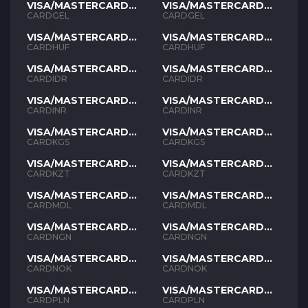
VISA/MASTERCARD
VISA/MASTERCARD
GEL
GEL
CARDGEL
CARDGEL
VISA/MASTERCARD
VISA/MASTERCARD
HUF
HUF
CARDHUF
CARDHUF
VISA/MASTERCARD
VISA/MASTERCARD
IDR
IDR
CARDIDR
CARDIDR
VISA/MASTERCARD
VISA/MASTERCARD
INR
INR
CARDINR
CARDINR
VISA/MASTERCARD
VISA/MASTERCARD
KGS
KGS
CARDKGS
CARDKGS
VISA/MASTERCARD
VISA/MASTERCARD
KZT
KZT
CARDKZT
CARDKZT
VISA/MASTERCARD
VISA/MASTERCARD
MDL
MDL
CARDMDL
CARDMDL
VISA/MASTERCARD
VISA/MASTERCARD
NGN
NGN
CARDNGN
CARDNGN
VISA/MASTERCARD
VISA/MASTERCARD
NOK
NOK
CARDNOK
CARDNOK
VISA/MASTERCARD
VISA/MASTERCARD
PLN
PLN
CARDPLN
CARDPLN