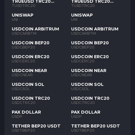
TRUEUSD TRC20
TRUEUSD TRC20
TUSD
TUSD
TUSDTRC20
TUSDTRC20
UNISWAP
UNISWAP
UNI
UNI
USDCOIN ARBITRUM
USDCOIN ARBITRUM
USDCARBTM
USDCARBTM
USDCOIN BEP20
USDCOIN BEP20
USDCBEP20
USDCBEP20
USDCOIN ERC20
USDCOIN ERC20
USDCERC20
USDCERC20
USDCOIN NEAR
USDCOIN NEAR
USDCNEAR
USDCNEAR
USDCOIN SOL
USDCOIN SOL
USDCSOL
USDCSOL
USDCOIN TRC20
USDCOIN TRC20
USDCTRC20
USDCTRC20
PAX DOLLAR
PAX DOLLAR
USDP
USDP
TETHER BEP20 USDT
TETHER BEP20 USDT
USDTBEP20
USDTBEP20