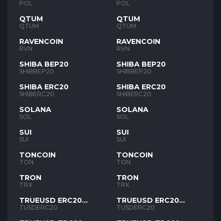
POL
POL
QTUM
QTUM
QTUM
QTUM
RAVENCOIN
RAVENCOIN
RVN
RVN
SHIBA BEP20
SHIBA BEP20
SHIBBEP20
SHIBBEP20
SHIBA ERC20
SHIBA ERC20
SHIBERC20
SHIBERC20
SOLANA
SOLANA
SOL
SOL
SUI
SUI
SUI
SUI
TONCOIN
TONCOIN
TON
TON
TRON
TRON
TRX
TRX
TRUEUSD ERC20
TRUEUSD ERC20
TUSD
TUSD
TUSDERC20
TUSDERC20