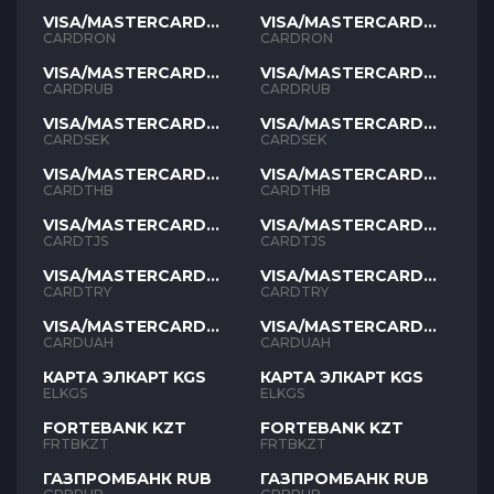
VISA/MASTERCARD
VISA/MASTERCARD
RON
RON
CARDRON
CARDRON
VISA/MASTERCARD
VISA/MASTERCARD
RUB
RUB
CARDRUB
CARDRUB
VISA/MASTERCARD
VISA/MASTERCARD
SEK
SEK
CARDSEK
CARDSEK
VISA/MASTERCARD
VISA/MASTERCARD
THB
THB
CARDTHB
CARDTHB
VISA/MASTERCARD
VISA/MASTERCARD
TJS
TJS
CARDTJS
CARDTJS
VISA/MASTERCARD
VISA/MASTERCARD
TYR
TYR
CARDTRY
CARDTRY
VISA/MASTERCARD
VISA/MASTERCARD
UAH
UAH
CARDUAH
CARDUAH
КАРТА ЭЛКАРТ KGS
КАРТА ЭЛКАРТ KGS
ELKGS
ELKGS
FORTEBANK KZT
FORTEBANK KZT
FRTBKZT
FRTBKZT
ГАЗПРОМБАНК RUB
ГАЗПРОМБАНК RUB