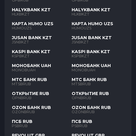
GPBRUB
GPBRUB
HALYKBANK KZT
HALYKBANK KZT
HLKBKZT
HLKBKZT
КАРТА HUMO UZS
КАРТА HUMO UZS
HUMOUZS
HUMOUZS
JUSAN BANK KZT
JUSAN BANK KZT
JSNBKZT
JSNBKZT
KASPI BANK KZT
KASPI BANK KZT
KSPBKZT
KSPBKZT
МОНОБАНК UAH
МОНОБАНК UAH
MONOBUAH
MONOBUAH
МТС БАНК RUB
МТС БАНК RUB
MTSBRUB
MTSBRUB
ОТКРЫТИЕ RUB
ОТКРЫТИЕ RUB
OPNBRUB
OPNBRUB
OZON БАНК RUB
OZON БАНК RUB
OZONBRUB
OZONBRUB
ПСБ RUB
ПСБ RUB
PSBRUB
PSBRUB
REVOLUT GBP
REVOLUT GBP