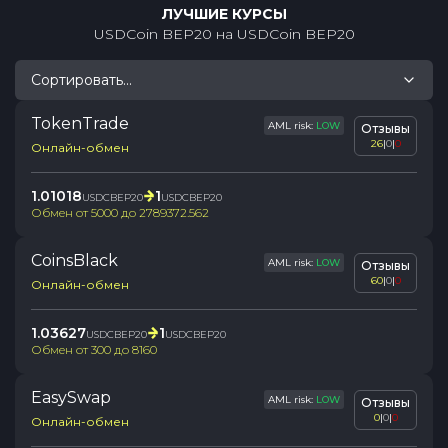
ЛУЧШИЕ КУРСЫ
USDCoin BEP20
на
USDCoin BEP20
Сортировать...
TokenTrade
AML risk:
LOW
Отзывы
26
|
0
|
0
Онлайн-обмен
1.01018
1
USDCBEP20
USDCBEP20
Обмен от
5000
до
2789372.562
CoinsBlack
AML risk:
LOW
Отзывы
60
|
0
|
0
Онлайн-обмен
1.03627
1
USDCBEP20
USDCBEP20
Обмен от
300
до
8160
EasySwap
AML risk:
LOW
Отзывы
0
|
0
|
0
Онлайн-обмен