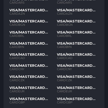
ARS
ARS
CARDARS
CARDARS
VISA/MASTERCARD
VISA/MASTERCARD
AZN
AZN
CARDAZN
CARDAZN
VISA/MASTERCARD
VISA/MASTERCARD
BGN
BGN
CARDBGN
CARDBGN
VISA/MASTERCARD
VISA/MASTERCARD
BRL
BRL
CARDBRL
CARDBRL
VISA/MASTERCARD
VISA/MASTERCARD
BYN
BYN
CARDBYN
CARDBYN
VISA/MASTERCARD
VISA/MASTERCARD
CAD
CAD
CARDCAD
CARDCAD
VISA/MASTERCARD
VISA/MASTERCARD
CNY
CNY
CARDCNY
CARDCNY
VISA/MASTERCARD
VISA/MASTERCARD
CZK
CZK
CARDCZK
CARDCZK
VISA/MASTERCARD
VISA/MASTERCARD
EUR
EUR
CARDEUR
CARDEUR
VISA/MASTERCARD
VISA/MASTERCARD
GBP
GBP
CARDGBP
CARDGBP