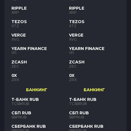
RIPPLE
RIPPLE
XRP
XRP
TEZOS
TEZOS
XTZ
XTZ
VERGE
VERGE
XVG
XVG
YEARN FINANCE
YEARN FINANCE
YFI
YFI
ZCASH
ZCASH
ZEC
ZEC
0X
0X
ZRX
ZRX
БАНКИНГ
БАНКИНГ
Т-БАНК RUB
Т-БАНК RUB
TCSBRUB
TCSBRUB
СБП RUB
СБП RUB
SBPRUB
SBPRUB
СБЕРБАНК RUB
СБЕРБАНК RUB
SBERRUB
SBERRUB