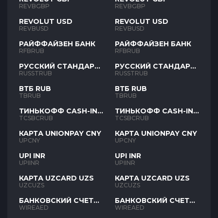
REVBGBP
REVBGBP
REVOLUT USD
REVOLUT USD
REVBUSD
REVBUSD
РАЙФФАЙЗЕН БАНК
РАЙФФАЙЗЕН БАНК
RFBRUB
RFBRUB
РУССКИЙ СТАНДАРТ
РУССКИЙ СТАНДАРТ
RUB
RUB
RUSSTRUB
RUSSTRUB
ВТБ RUB
ВТБ RUB
TBRUB
TBRUB
ТИНЬКОФФ CASH-IN
ТИНЬКОФФ CASH-IN
RUB
RUB
TCSBCRUB
TCSBCRUB
КАРТА UNIONPAY CNY
КАРТА UNIONPAY CNY
UPCNY
UPCNY
UPI INR
UPI INR
UPIINR
UPIINR
КАРТА UZCARD UZS
КАРТА UZCARD UZS
UZCUZS
UZCUZS
БАНКОВСКИЙ СЧЕТ
БАНКОВСКИЙ СЧЕТ
AED
AED
WIREAED
WIREAED