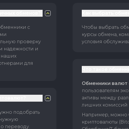
личных обменов?
Как выбрать обме
обменники с
Чтобы выбрать об
ами
курсы обмена, ком
ельную проверку
условия обслужив
ам надежности и
 наших
ртнерами для
Что такое обменн
Обменники валют
пользователям эко
активы между раз
птовалют?
лишних комиссий 
нужно подобрать
Например, можно 
 нужную
криптовалюты (Bitc
о переводу.