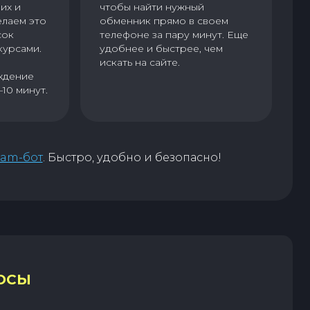
их и
чтобы найти нужный
елаем это
обменник прямо в своем
сок
телефоне за пару минут. Еще
курсами.
удобнее и быстрее, чем
искать на сайте.
ждение
–10 минут.
ram-бот
. Быстро, удобно и безопасно!
ОСЫ