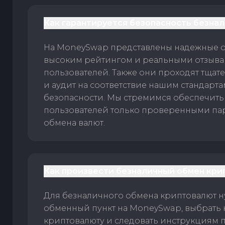
Как гарантируется безопасность безна
На MoneySwap представлены надежные 
высоким рейтингом и реальными отзыв
пользователей. Также они проходят тщат
и аудит на соответствие нашим стандарт
безопасности. Мы стремимся обеспечить
пользователей только проверенными па
обмена валют.
Как произвести безналичный обмен кри
Для безналичного обмена криптовалют 
обменный пункт на MoneySwap, выбрать
криптовалюту и следовать инструкциям п