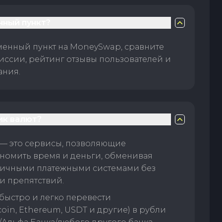
нный пункт?
менный пункт на MoneySwap, сравните
иссии, рейтинг отзывы пользователей и
ания.
ик валют?
— это сервисы, позволяющие
номить время и деньги, обменивая
личными платежными системами без
и препятствий.
быстро и легко перевести
oin, Ethereum, USDT и другие) в рубли