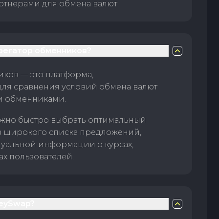
тнерами для обмена валют.
грегатор обменников?
ков — это платформа,
для сравнения условий обмена валют
и обменниками.
жно быстро выбрать оптимальный
з широкого списка предложений,
туальной информации о курсах,
ах пользователей.
eySwap?