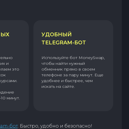
НЫХ
УДОБНЫЙ
TELEGRAM-БОТ
тельно
Используйте бот MoneySwap,
их и
чтобы найти нужный
елаем это
обменник прямо в своем
сок
телефоне за пару минут. Еще
курсами.
удобнее и быстрее, чем
искать на сайте.
ждение
–10 минут.
ram-бот
. Быстро, удобно и безопасно!