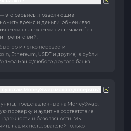
ик валют?
— это сервисы, позволяющие
номить время и деньги, обменивая
личными платежными системами без
и препятствий.
быстро и легко перевести
oin, Ethereum, USDT и другие) в рубли
/Альфа Банка/любого другого банка.
 пунктам MoneySwap можно доверять?
пункты, представленные на MoneySwap,
ую проверку и аудит на соответствие
 надежности и безопасности. Мы
чить наших пользователей только