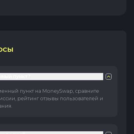
ОСЫ
нный пункт?
менный пункт на MoneySwap, сравните
иссии, рейтинг отзывы пользователей и
ания.