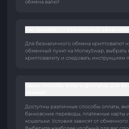
обмена валют.
Как произвести безналичный обмен кри
Для безналичного обмена криптовалют 
обменный пункт на MoneySwap, выбрать
криптовалюту и следовать инструкциям п
Какие способы оплаты доступны для бе
обмена?
Доступны различные способы оплаты, вк
банковские переводы, платежные карты 
кошельки. Условия зависят от обменного 
Выберите наиболее удобный для вас спос