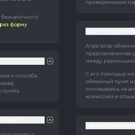
проверенными пар
б безналичного
рез форму
Для чего нужен а
Агрегатор обменни
предназначенная 
?
между различным
С его помощью мо
ика и способа
обменный пункт и
перед
основываясь на ак
пункта.
комиссиях и отзыв
 обмен?
Как работает Mon
тода оплаты и