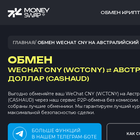
ОБМЕН КРИП
ГЛАВНАЯ
/
ОБМЕН WECHAT CNY НА АВСТРАЛИЙСКИЙ
ОБМЕН
WECHAT CNY (WCTCNY)
⇄
АВСТ
ДОЛЛАР (CASHAUD)
Выгодно обменяйте ваш WeChat CNY (WCTCNY) на Австр
(CASHAUD) через наш сервис P2P-обмена без комиссии
собраны лучшие обменники. Мы гарантируем лучший кур
максимальной безопасностью сделки.
БОЛЬШЕ ФУНКЦИЙ
КАК С
В НАШЕМ ТЕЛЕГРАМ-БОТЕ