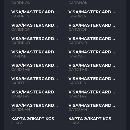
NOK
NOK
CARDNOK
CARDNOK
VISA/MASTERCARD
VISA/MASTERCARD
PLN
PLN
CARDPLN
CARDPLN
VISA/MASTERCARD
VISA/MASTERCARD
RON
RON
CARDRON
CARDRON
VISA/MASTERCARD
VISA/MASTERCARD
RUB
RUB
CARDRUB
CARDRUB
VISA/MASTERCARD
VISA/MASTERCARD
SEK
SEK
CARDSEK
CARDSEK
VISA/MASTERCARD
VISA/MASTERCARD
THB
THB
CARDTHB
CARDTHB
VISA/MASTERCARD
VISA/MASTERCARD
TJS
TJS
CARDTJS
CARDTJS
VISA/MASTERCARD
VISA/MASTERCARD
TYR
TYR
CARDTRY
CARDTRY
VISA/MASTERCARD
VISA/MASTERCARD
UAH
UAH
CARDUAH
CARDUAH
КАРТА ЭЛКАРТ KGS
КАРТА ЭЛКАРТ KGS
ELKGS
ELKGS