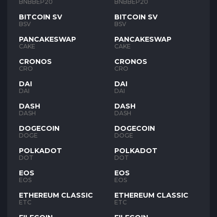
BNB
BNB
BNBBEP20
BNBBEP20
BITCOIN SV
BITCOIN SV
BSV
BSV
PANCAKESWAP
PANCAKESWAP
CAKE
CAKE
CRONOS
CRONOS
CRO
CRO
DAI
DAI
DAI
DAI
DASH
DASH
DASH
DASH
DOGECOIN
DOGECOIN
DOGE
DOGE
POLKADOT
POLKADOT
DOT
DOT
EOS
EOS
EOS
EOS
ETHEREUM CLASSIC
ETHEREUM CLASSIC
ETC
ETC