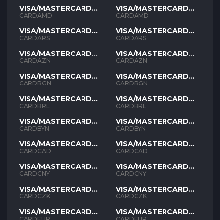
VISA/MASTERCARD
VISA/MASTERCARD
AMD
AMD
CARDAMD
CARDAMD
VISA/MASTERCARD
VISA/MASTERCARD
ARS
ARS
CARDARS
CARDARS
VISA/MASTERCARD
VISA/MASTERCARD
AZN
AZN
CARDAZN
CARDAZN
VISA/MASTERCARD
VISA/MASTERCARD
BGN
BGN
CARDBGN
CARDBGN
VISA/MASTERCARD
VISA/MASTERCARD
BRL
BRL
CARDBRL
CARDBRL
VISA/MASTERCARD
VISA/MASTERCARD
BYN
BYN
CARDBYN
CARDBYN
VISA/MASTERCARD
VISA/MASTERCARD
CAD
CAD
CARDCAD
CARDCAD
VISA/MASTERCARD
VISA/MASTERCARD
CNY
CNY
CARDCNY
CARDCNY
VISA/MASTERCARD
VISA/MASTERCARD
CZK
CZK
CARDCZK
CARDCZK
VISA/MASTERCARD
VISA/MASTERCARD
EUR
EUR
CARDEUR
CARDEUR