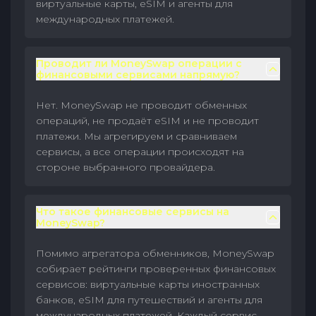
виртуальные карты, eSIM и агенты для
международных платежей.
Проводит ли MoneySwap операции с
финансовыми сервисами напрямую?
Нет. MoneySwap не проводит обменных
операций, не продаёт eSIM и не проводит
платежи. Мы агрегируем и сравниваем
сервисы, а все операции происходят на
стороне выбранного провайдера.
Что такое финансовые сервисы на
MoneySwap?
Помимо агрегатора обменников, MoneySwap
собирает рейтинги проверенных финансовых
сервисов: виртуальные карты иностранных
банков, eSIM для путешествий и агенты для
международных платежей. Каждый сервис