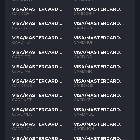
VISA/MASTERCARD
VISA/MASTERCARD
GBP
GBP
CARDGBP
CARDGBP
VISA/MASTERCARD
VISA/MASTERCARD
GEL
GEL
CARDGEL
CARDGEL
VISA/MASTERCARD
VISA/MASTERCARD
HUF
HUF
CARDHUF
CARDHUF
VISA/MASTERCARD
VISA/MASTERCARD
IDR
IDR
CARDIDR
CARDIDR
VISA/MASTERCARD
VISA/MASTERCARD
INR
INR
CARDINR
CARDINR
VISA/MASTERCARD
VISA/MASTERCARD
KGS
KGS
CARDKGS
CARDKGS
VISA/MASTERCARD
VISA/MASTERCARD
KZT
KZT
CARDKZT
CARDKZT
VISA/MASTERCARD
VISA/MASTERCARD
MDL
MDL
CARDMDL
CARDMDL
VISA/MASTERCARD
VISA/MASTERCARD
NGN
NGN
CARDNGN
CARDNGN
VISA/MASTERCARD
VISA/MASTERCARD