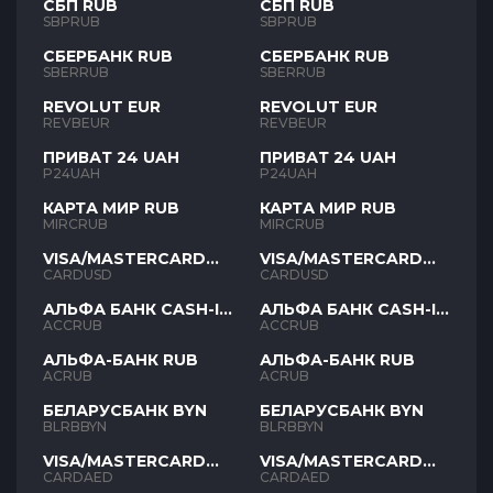
СБП RUB
СБП RUB
SBPRUB
SBPRUB
СБЕРБАНК RUB
СБЕРБАНК RUB
SBERRUB
SBERRUB
REVOLUT EUR
REVOLUT EUR
REVBEUR
REVBEUR
ПРИВАТ 24 UAH
ПРИВАТ 24 UAH
P24UAH
P24UAH
КАРТА МИР RUB
КАРТА МИР RUB
MIRCRUB
MIRCRUB
VISA/MASTERCARD
VISA/MASTERCARD
USD
USD
CARDUSD
CARDUSD
АЛЬФА БАНК CASH-IN
АЛЬФА БАНК CASH-IN
RUB
RUB
ACCRUB
ACCRUB
АЛЬФА-БАНК RUB
АЛЬФА-БАНК RUB
ACRUB
ACRUB
БЕЛАРУСБАНК BYN
БЕЛАРУСБАНК BYN
BLRBBYN
BLRBBYN
VISA/MASTERCARD
VISA/MASTERCARD
AED
AED
CARDAED
CARDAED