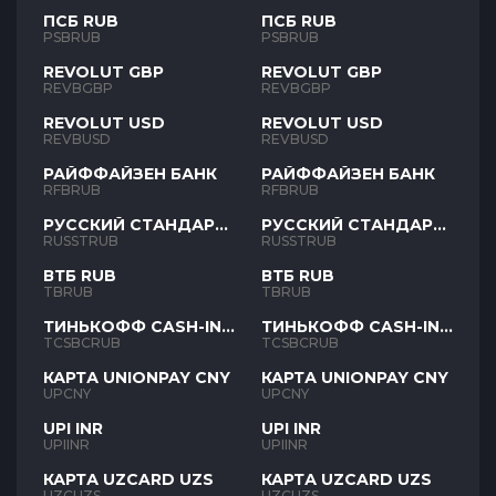
ПСБ RUB
ПСБ RUB
PSBRUB
PSBRUB
REVOLUT GBP
REVOLUT GBP
REVBGBP
REVBGBP
REVOLUT USD
REVOLUT USD
REVBUSD
REVBUSD
РАЙФФАЙЗЕН БАНК
РАЙФФАЙЗЕН БАНК
RFBRUB
RFBRUB
РУССКИЙ СТАНДАРТ
РУССКИЙ СТАНДАРТ
RUB
RUB
RUSSTRUB
RUSSTRUB
ВТБ RUB
ВТБ RUB
TBRUB
TBRUB
ТИНЬКОФФ CASH-IN
ТИНЬКОФФ CASH-IN
RUB
RUB
TCSBCRUB
TCSBCRUB
КАРТА UNIONPAY CNY
КАРТА UNIONPAY CNY
UPCNY
UPCNY
UPI INR
UPI INR
UPIINR
UPIINR
КАРТА UZCARD UZS
КАРТА UZCARD UZS
UZCUZS
UZCUZS