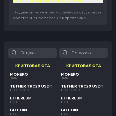
Есть ли реферальные программы?
На данный момент на MoneySwap отсутствует
собственная реферальная программа.
КРИПТОВАЛЮТА
КРИПТОВАЛЮТА
MONERO
MONERO
XMR
XMR
TETHER TRC20 USDT
TETHER TRC20 USDT
USDTTRC20
USDTTRC20
ETHEREUM
ETHEREUM
ETH
ETH
BITCOIN
BITCOIN
BTC
BTC