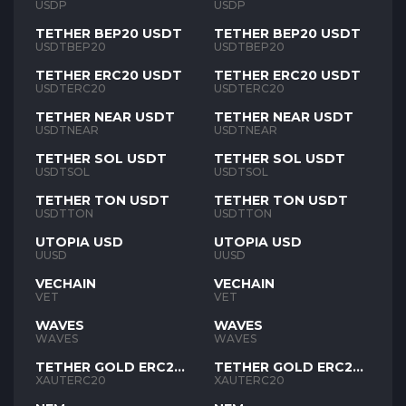
USDP
USDP
TETHER BEP20 USDT
TETHER BEP20 USDT
USDTBEP20
USDTBEP20
TETHER ERC20 USDT
TETHER ERC20 USDT
USDTERC20
USDTERC20
TETHER NEAR USDT
TETHER NEAR USDT
USDTNEAR
USDTNEAR
TETHER SOL USDT
TETHER SOL USDT
USDTSOL
USDTSOL
TETHER TON USDT
TETHER TON USDT
USDTTON
USDTTON
UTOPIA USD
UTOPIA USD
UUSD
UUSD
VECHAIN
VECHAIN
VET
VET
WAVES
WAVES
WAVES
WAVES
TETHER GOLD ERC20
TETHER GOLD ERC20
XAUT
XAUT
XAUTERC20
XAUTERC20