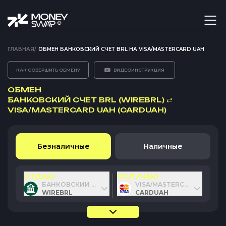
ГЛАВНАЯ
/
ОБМЕН БАНКОВСКИЙ СЧЕТ BRL НА VISA/MASTERCARD UAH
КАК СОВЕРШИТЬ ОБМЕН?
ВИДЕОИНСТРУКЦИЯ
ОБМЕН
БАНКОВСКИЙ СЧЕТ BRL (WIREBRL)
⇄
VISA/MASTERCARD UAH (CARDUAH)
Безналичные
Наличные
ОТДАЮ
ПОЛУЧАЮ
БАНКОВСКИЙ СЧЕТ BRL
VISA/MASTERCARD UAH
WIREBRL
CARDUAH