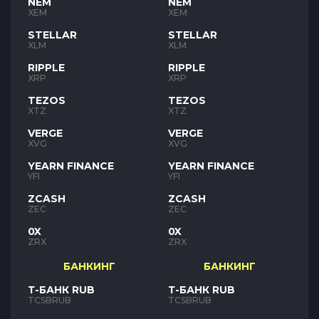
NEM
NEM
XEM
XEM
STELLAR
STELLAR
XLM
XLM
RIPPLE
RIPPLE
XRP
XRP
TEZOS
TEZOS
XTZ
XTZ
VERGE
VERGE
XVG
XVG
YEARN FINANCE
YEARN FINANCE
YFI
YFI
ZCASH
ZCASH
ZEC
ZEC
0X
0X
ZRX
ZRX
БАНКИНГ
БАНКИНГ
Т-БАНК RUB
Т-БАНК RUB
TCSBRUB
TCSBRUB