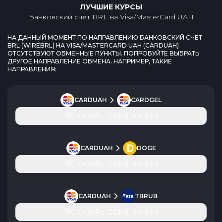
ЛУЧШИЕ КУРСЫ
Банковский счет BRL
на
Visa/MasterCard UAH
НА ДАННЫЙ МОМЕНТ ПО НАПРАВЛЕНИЮ
БАНКОВСКИЙ СЧЕТ
BRL
(
WIREBRL
) НА
VISA/MASTERCARD UAH
(
CARDUAH
)
ОТСУТСТВУЮТ ОБМЕННЫЕ ПУНКТЫ. ПОПРОБУЙТЕ ВЫБРАТЬ
ДРУГОЕ НАПРАВЛЕНИЕ ОБМЕНА. НАПРИМЕР, ТАКИЕ
НАПРАВЛЕНИЯ:
CARDUAH
CARDGEL
ПОКАЗАТЬ ОБМЕННИКИ
CARDUAH
DOGE
ПОКАЗАТЬ ОБМЕННИКИ
CARDUAH
TBRUB
ПОКАЗАТЬ ОБМЕННИКИ