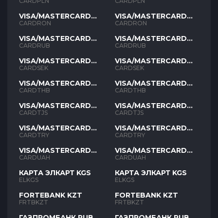
PLN
PLN
CARDPLN
CARDPLN
VISA/MASTERCARD
VISA/MASTERCARD
RON
RON
CARDRON
CARDRON
VISA/MASTERCARD
VISA/MASTERCARD
RUB
RUB
CARDRUB
CARDRUB
VISA/MASTERCARD
VISA/MASTERCARD
SEK
SEK
CARDSEK
CARDSEK
VISA/MASTERCARD
VISA/MASTERCARD
THB
THB
CARDTHB
CARDTHB
VISA/MASTERCARD
VISA/MASTERCARD
TJS
TJS
CARDTJS
CARDTJS
VISA/MASTERCARD
VISA/MASTERCARD
TYR
TYR
CARDTRY
CARDTRY
VISA/MASTERCARD
VISA/MASTERCARD
UAH
UAH
CARDUAH
CARDUAH
КАРТА ЭЛКАРТ KGS
КАРТА ЭЛКАРТ KGS
ELKGS
ELKGS
FORTEBANK KZT
FORTEBANK KZT
FRTBKZT
FRTBKZT
ГАЗПРОМБАНК RUB
ГАЗПРОМБАНК RUB