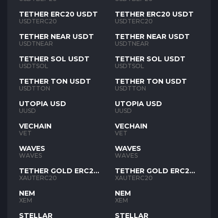
TETHER ERC20 USDT
TETHER ERC20 USDT
USDTERC20
USDTERC20
TETHER NEAR USDT
TETHER NEAR USDT
USDTNEAR
USDTNEAR
TETHER SOL USDT
TETHER SOL USDT
USDTSOL
USDTSOL
TETHER TON USDT
TETHER TON USDT
USDTTON
USDTTON
UTOPIA USD
UTOPIA USD
UUSD
UUSD
VECHAIN
VECHAIN
VET
VET
WAVES
WAVES
WAVES
WAVES
TETHER GOLD ERC20
TETHER GOLD ERC20
XAUT
XAUT
XAUTERC20
XAUTERC20
NEM
NEM
XEM
XEM
STELLAR
STELLAR