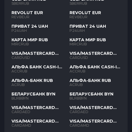
SBERRUB
SBERRUB
REVOLUT EUR
REVOLUT EUR
REVBEUR
REVBEUR
ПРИВАТ 24 UAH
ПРИВАТ 24 UAH
P24UAH
P24UAH
КАРТА МИР RUB
КАРТА МИР RUB
MIRCRUB
MIRCRUB
VISA/MASTERCARD
VISA/MASTERCARD
USD
USD
CARDUSD
CARDUSD
АЛЬФА БАНК CASH-IN
АЛЬФА БАНК CASH-IN
RUB
RUB
ACCRUB
ACCRUB
АЛЬФА-БАНК RUB
АЛЬФА-БАНК RUB
ACRUB
ACRUB
БЕЛАРУСБАНК BYN
БЕЛАРУСБАНК BYN
BLRBBYN
BLRBBYN
VISA/MASTERCARD
VISA/MASTERCARD
AED
AED
CARDAED
CARDAED
VISA/MASTERCARD
VISA/MASTERCARD
AMD
AMD
CARDAMD
CARDAMD