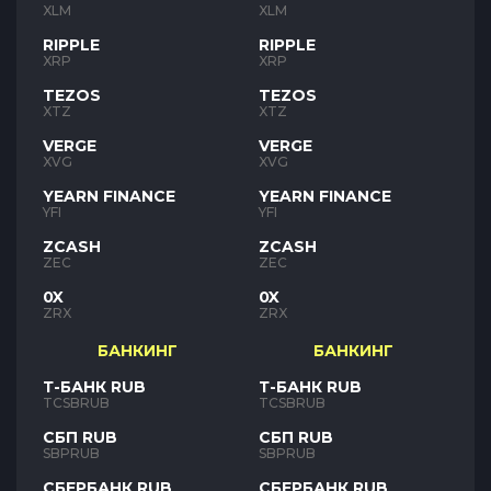
XLM
XLM
RIPPLE
RIPPLE
XRP
XRP
TEZOS
TEZOS
XTZ
XTZ
VERGE
VERGE
XVG
XVG
YEARN FINANCE
YEARN FINANCE
YFI
YFI
ZCASH
ZCASH
ZEC
ZEC
0X
0X
ZRX
ZRX
БАНКИНГ
БАНКИНГ
Т-БАНК RUB
Т-БАНК RUB
TCSBRUB
TCSBRUB
СБП RUB
СБП RUB
SBPRUB
SBPRUB
СБЕРБАНК RUB
СБЕРБАНК RUB