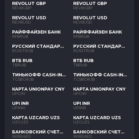
REVOLUT GBP
REVOLUT GBP
REVBGBP
REVBGBP
REVOLUT USD
REVOLUT USD
REVBUSD
REVBUSD
РАЙФФАЙЗЕН БАНК
РАЙФФАЙЗЕН БАНК
RFBRUB
RFBRUB
РУССКИЙ СТАНДАРТ
РУССКИЙ СТАНДАРТ
RUB
RUB
RUSSTRUB
RUSSTRUB
ВТБ RUB
ВТБ RUB
TBRUB
TBRUB
ТИНЬКОФФ CASH-IN
ТИНЬКОФФ CASH-IN
RUB
RUB
TCSBCRUB
TCSBCRUB
КАРТА UNIONPAY CNY
КАРТА UNIONPAY CNY
UPCNY
UPCNY
UPI INR
UPI INR
UPIINR
UPIINR
КАРТА UZCARD UZS
КАРТА UZCARD UZS
UZCUZS
UZCUZS
БАНКОВСКИЙ СЧЕТ
БАНКОВСКИЙ СЧЕТ
AED
AED
WIREAED
WIREAED