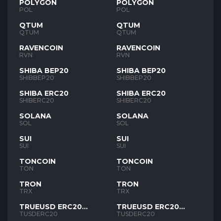
POLYGON
POLYGON
POL
POL
QTUM
QTUM
QTUM
QTUM
RAVENCOIN
RAVENCOIN
RVN
RVN
SHIBA BEP20
SHIBA BEP20
SHIBBEP20
SHIBBEP20
SHIBA ERC20
SHIBA ERC20
SHIBERC20
SHIBERC20
SOLANA
SOLANA
SOL
SOL
SUI
SUI
SUI
SUI
TONCOIN
TONCOIN
TON
TON
TRON
TRON
TRX
TRX
TRUEUSD ERC20
TRUEUSD ERC20
TUSD
TUSD
TUSDERC20
TUSDERC20