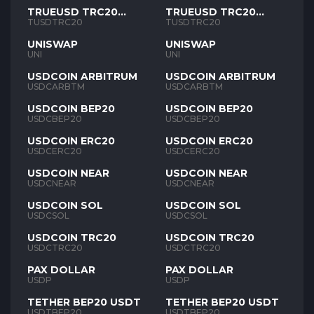
TRUEUSD TRC20
TRUEUSD TRC20
TUSD
TUSD
TUSDTRC20
TUSDTRC20
UNISWAP
UNISWAP
UNI
UNI
USDCOIN ARBITRUM
USDCOIN ARBITRUM
USDCARBTM
USDCARBTM
USDCOIN BEP20
USDCOIN BEP20
USDCBEP20
USDCBEP20
USDCOIN ERC20
USDCOIN ERC20
USDCERC20
USDCERC20
USDCOIN NEAR
USDCOIN NEAR
USDCNEAR
USDCNEAR
USDCOIN SOL
USDCOIN SOL
USDCSOL
USDCSOL
USDCOIN TRC20
USDCOIN TRC20
USDCTRC20
USDCTRC20
PAX DOLLAR
PAX DOLLAR
USDP
USDP
TETHER BEP20 USDT
TETHER BEP20 USDT
USDTBEP20
USDTBEP20