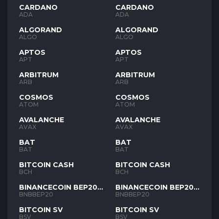
CARDANO
CARDANO
ADA
ADA
ALGORAND
ALGORAND
ALGO
ALGO
APTOS
APTOS
APT
APT
ARBITRUM
ARBITRUM
ARB
ARB
COSMOS
COSMOS
ATOM
ATOM
AVALANCHE
AVALANCHE
AVAX
AVAX
BAT
BAT
BAT
BAT
BITCOIN CASH
BITCOIN CASH
BCH
BCH
BINANCECOIN BEP20
BINANCECOIN BEP20
BNB
BNB
BNBBEP20
BNBBEP20
BITCOIN SV
BITCOIN SV
BSV
BSV