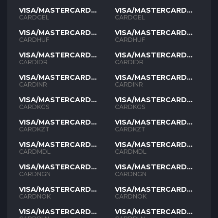
VISA/MASTERCARD
VISA/MASTERCARD
GEL
GEL
CARDGEL
CARDGEL
VISA/MASTERCARD
VISA/MASTERCARD
HUF
HUF
CARDHUF
CARDHUF
VISA/MASTERCARD
VISA/MASTERCARD
IDR
IDR
CARDIDR
CARDIDR
VISA/MASTERCARD
VISA/MASTERCARD
INR
INR
CARDINR
CARDINR
VISA/MASTERCARD
VISA/MASTERCARD
KGS
KGS
CARDKGS
CARDKGS
VISA/MASTERCARD
VISA/MASTERCARD
KZT
KZT
CARDKZT
CARDKZT
VISA/MASTERCARD
VISA/MASTERCARD
MDL
MDL
CARDMDL
CARDMDL
VISA/MASTERCARD
VISA/MASTERCARD
NGN
NGN
CARDNGN
CARDNGN
VISA/MASTERCARD
VISA/MASTERCARD
NOK
NOK
CARDNOK
CARDNOK
VISA/MASTERCARD
VISA/MASTERCARD