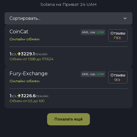
Solana
на
Приват 24 UAH
Сортировать...
CoinCat
AML risk:
LOW
Отзывы
71
|
0
|
0
Онлайн-обмен
1
3229.1
SOL
P24UAH
Обмен от
1.558
до
117.624
Fury-Exchange
AML risk:
LOW
Отзывы
0
|
0
|
0
Онлайн-обмен
1
3226.6
SOL
P24UAH
Обмен от
0.5
до
100
Показать ещё