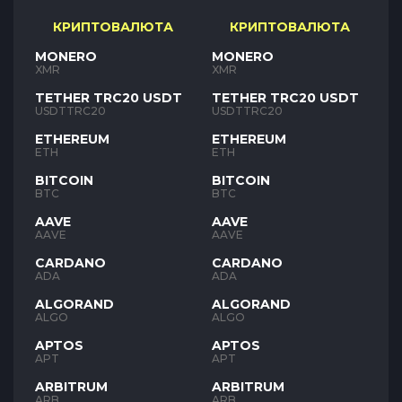
КРИПТОВАЛЮТА
КРИПТОВАЛЮТА
MONERO
MONERO
XMR
XMR
TETHER TRC20 USDT
TETHER TRC20 USDT
USDTTRC20
USDTTRC20
ETHEREUM
ETHEREUM
ETH
ETH
BITCOIN
BITCOIN
BTC
BTC
AAVE
AAVE
AAVE
AAVE
CARDANO
CARDANO
ADA
ADA
ALGORAND
ALGORAND
ALGO
ALGO
APTOS
APTOS
APT
APT
ARBITRUM
ARBITRUM
ARB
ARB