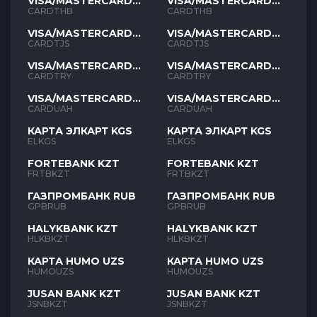
VISA/MASTERCARD
VISA/MASTERCARD
THB
THB
CARDTHB
CARDTHB
VISA/MASTERCARD
VISA/MASTERCARD
TJS
TJS
CARDTJS
CARDTJS
VISA/MASTERCARD
VISA/MASTERCARD
TYR
TYR
CARDTRY
CARDTRY
VISA/MASTERCARD
VISA/MASTERCARD
UAH
UAH
CARDUAH
CARDUAH
КАРТА ЭЛКАРТ KGS
КАРТА ЭЛКАРТ KGS
ELKGS
ELKGS
FORTEBANK KZT
FORTEBANK KZT
FRTBKZT
FRTBKZT
ГАЗПРОМБАНК RUB
ГАЗПРОМБАНК RUB
GPBRUB
GPBRUB
HALYKBANK KZT
HALYKBANK KZT
HLKBKZT
HLKBKZT
КАРТА HUMO UZS
КАРТА HUMO UZS
HUMOUZS
HUMOUZS
JUSAN BANK KZT
JUSAN BANK KZT
JSNBKZT
JSNBKZT