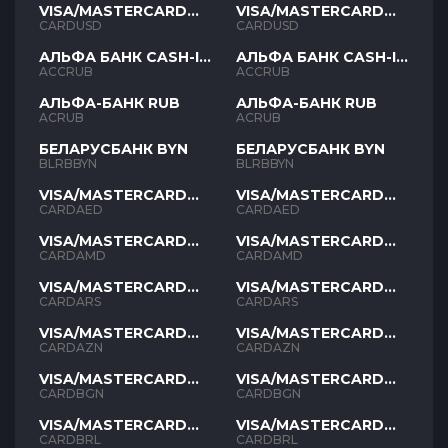
VISA/MASTERCARD
VISA/MASTERCARD
USD
USD
CARDUSD
CARDUSD
АЛЬФА БАНК CASH-IN
АЛЬФА БАНК CASH-IN
RUB
RUB
ACCRUB
ACCRUB
АЛЬФА-БАНК RUB
АЛЬФА-БАНК RUB
ACRUB
ACRUB
БЕЛАРУСБАНК BYN
БЕЛАРУСБАНК BYN
BLRBBYN
BLRBBYN
VISA/MASTERCARD
VISA/MASTERCARD
AED
AED
CARDAED
CARDAED
VISA/MASTERCARD
VISA/MASTERCARD
AMD
AMD
CARDAMD
CARDAMD
VISA/MASTERCARD
VISA/MASTERCARD
ARS
ARS
CARDARS
CARDARS
VISA/MASTERCARD
VISA/MASTERCARD
AZN
AZN
CARDAZN
CARDAZN
VISA/MASTERCARD
VISA/MASTERCARD
BGN
BGN
CARDBGN
CARDBGN
VISA/MASTERCARD
VISA/MASTERCARD
BRL
BRL
CARDBRL
CARDBRL