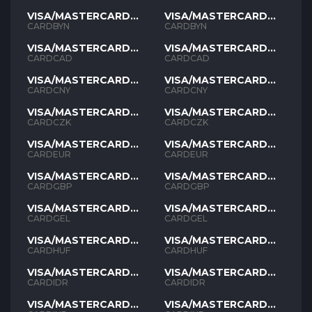
VISA/MASTERCARD
VISA/MASTERCARD
BYN
BYN
CARDBYN
CARDBYN
VISA/MASTERCARD
VISA/MASTERCARD
CAD
CAD
CARDCAD
CARDCAD
VISA/MASTERCARD
VISA/MASTERCARD
CNY
CNY
CARDCNY
CARDCNY
VISA/MASTERCARD
VISA/MASTERCARD
CZK
CZK
CARDCZK
CARDCZK
VISA/MASTERCARD
VISA/MASTERCARD
EUR
EUR
CARDEUR
CARDEUR
VISA/MASTERCARD
VISA/MASTERCARD
GBP
GBP
CARDGBP
CARDGBP
VISA/MASTERCARD
VISA/MASTERCARD
GEL
GEL
CARDGEL
CARDGEL
VISA/MASTERCARD
VISA/MASTERCARD
HUF
HUF
CARDHUF
CARDHUF
VISA/MASTERCARD
VISA/MASTERCARD
IDR
IDR
CARDIDR
CARDIDR
VISA/MASTERCARD
VISA/MASTERCARD