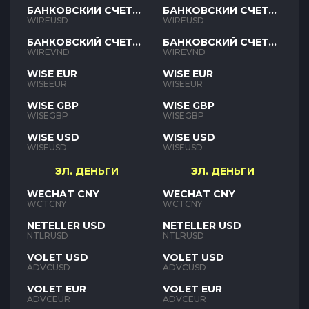
БАНКОВСКИЙ СЧЕТ
БАНКОВСКИЙ СЧЕТ
USD
USD
WIREUSD
WIREUSD
БАНКОВСКИЙ СЧЕТ
БАНКОВСКИЙ СЧЕТ
VND
VND
WIREVND
WIREVND
WISE EUR
WISE EUR
WISEEUR
WISEEUR
WISE GBP
WISE GBP
WISEGBP
WISEGBP
WISE USD
WISE USD
WISEUSD
WISEUSD
ЭЛ. ДЕНЬГИ
ЭЛ. ДЕНЬГИ
WECHAT CNY
WECHAT CNY
WCTCNY
WCTCNY
NETELLER USD
NETELLER USD
NTLRUSD
NTLRUSD
VOLET USD
VOLET USD
ADVCUSD
ADVCUSD
VOLET EUR
VOLET EUR
ADVCEUR
ADVCEUR