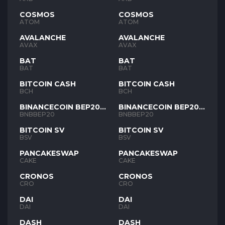
COSMOS
COSMOS
ATOM
ATOM
AVALANCHE
AVALANCHE
AVAX
AVAX
BAT
BAT
BAT
BAT
BITCOIN CASH
BITCOIN CASH
BCH
BCH
BINANCECOIN BEP20
BINANCECOIN BEP20
BNB
BNB
BNBBEP20
BNBBEP20
BITCOIN SV
BITCOIN SV
BSV
BSV
PANCAKESWAP
PANCAKESWAP
CAKE
CAKE
CRONOS
CRONOS
CRO
CRO
DAI
DAI
DAI
DAI
DASH
DASH