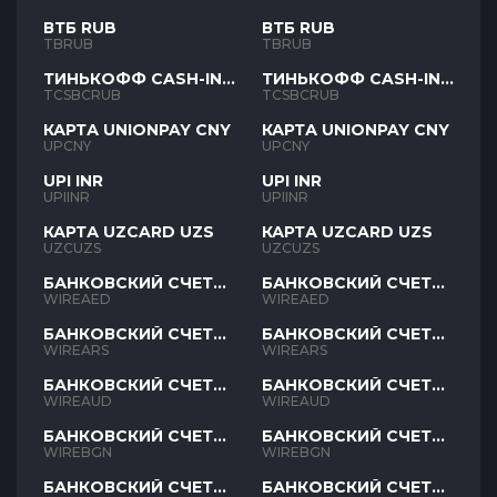
ВТБ RUB
ВТБ RUB
TBRUB
TBRUB
ТИНЬКОФФ CASH-IN
ТИНЬКОФФ CASH-IN
RUB
RUB
TCSBCRUB
TCSBCRUB
КАРТА UNIONPAY CNY
КАРТА UNIONPAY CNY
UPCNY
UPCNY
UPI INR
UPI INR
UPIINR
UPIINR
КАРТА UZCARD UZS
КАРТА UZCARD UZS
UZCUZS
UZCUZS
БАНКОВСКИЙ СЧЕТ
БАНКОВСКИЙ СЧЕТ
AED
AED
WIREAED
WIREAED
БАНКОВСКИЙ СЧЕТ
БАНКОВСКИЙ СЧЕТ
ARS
ARS
WIREARS
WIREARS
БАНКОВСКИЙ СЧЕТ
БАНКОВСКИЙ СЧЕТ
AUD
AUD
WIREAUD
WIREAUD
БАНКОВСКИЙ СЧЕТ
БАНКОВСКИЙ СЧЕТ
BGN
BGN
WIREBGN
WIREBGN
БАНКОВСКИЙ СЧЕТ
БАНКОВСКИЙ СЧЕТ