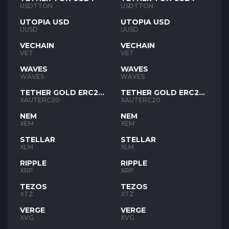
USDTTON
USDTTON
UTOPIA USD
UTOPIA USD
UUSD
UUSD
VECHAIN
VECHAIN
VET
VET
WAVES
WAVES
WAVES
WAVES
TETHER GOLD ERC20
TETHER GOLD ERC20
XAUT
XAUT
XAUTERC20
XAUTERC20
NEM
NEM
XEM
XEM
STELLAR
STELLAR
XLM
XLM
RIPPLE
RIPPLE
XRP
XRP
TEZOS
TEZOS
XTZ
XTZ
VERGE
VERGE
XVG
XVG