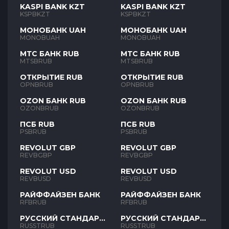
KASPI BANK KZT
KASPI BANK KZT
KSPBKZT
KSPBKZT
МОНОБАНК UAH
МОНОБАНК UAH
MONOBUAH
MONOBUAH
МТС БАНК RUB
МТС БАНК RUB
MTSBRUB
MTSBRUB
ОТКРЫТИЕ RUB
ОТКРЫТИЕ RUB
OPNBRUB
OPNBRUB
OZON БАНК RUB
OZON БАНК RUB
OZONBRUB
OZONBRUB
ПСБ RUB
ПСБ RUB
PSBRUB
PSBRUB
REVOLUT GBP
REVOLUT GBP
REVBGBP
REVBGBP
REVOLUT USD
REVOLUT USD
REVBUSD
REVBUSD
РАЙФФАЙЗЕН БАНК
РАЙФФАЙЗЕН БАНК
RFBRUB
RFBRUB
РУССКИЙ СТАНДАРТ
РУССКИЙ СТАНДАРТ
RUB
RUB
RUSSTRUB
RUSSTRUB