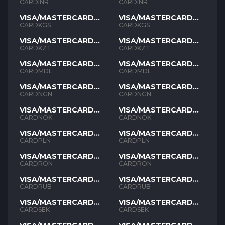
INR
INR
CARDINR
CARDINR
VISA/MASTERCARD
VISA/MASTERCARD
KGS
KGS
CARDKGS
CARDKGS
VISA/MASTERCARD
VISA/MASTERCARD
KZT
KZT
CARDKZT
CARDKZT
VISA/MASTERCARD
VISA/MASTERCARD
MDL
MDL
CARDMDL
CARDMDL
VISA/MASTERCARD
VISA/MASTERCARD
NGN
NGN
CARDNGN
CARDNGN
VISA/MASTERCARD
VISA/MASTERCARD
NOK
NOK
CARDNOK
CARDNOK
VISA/MASTERCARD
VISA/MASTERCARD
PLN
PLN
CARDPLN
CARDPLN
VISA/MASTERCARD
VISA/MASTERCARD
RON
RON
CARDRON
CARDRON
VISA/MASTERCARD
VISA/MASTERCARD
RUB
RUB
CARDRUB
CARDRUB
VISA/MASTERCARD
VISA/MASTERCARD
SEK
SEK
CARDSEK
CARDSEK