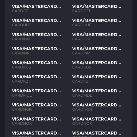
VISA/MASTERCARD
VISA/MASTERCARD
GEL
GEL
CARDGEL
CARDGEL
VISA/MASTERCARD
VISA/MASTERCARD
HUF
HUF
CARDHUF
CARDHUF
VISA/MASTERCARD
VISA/MASTERCARD
IDR
IDR
CARDIDR
CARDIDR
VISA/MASTERCARD
VISA/MASTERCARD
INR
INR
CARDINR
CARDINR
VISA/MASTERCARD
VISA/MASTERCARD
KGS
KGS
CARDKGS
CARDKGS
VISA/MASTERCARD
VISA/MASTERCARD
KZT
KZT
CARDKZT
CARDKZT
VISA/MASTERCARD
VISA/MASTERCARD
MDL
MDL
CARDMDL
CARDMDL
VISA/MASTERCARD
VISA/MASTERCARD
NGN
NGN
CARDNGN
CARDNGN
VISA/MASTERCARD
VISA/MASTERCARD
NOK
NOK
CARDNOK
CARDNOK
VISA/MASTERCARD
VISA/MASTERCARD