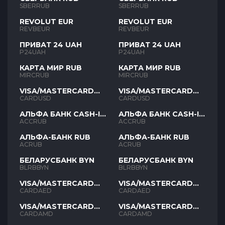
SBERRUB
SBERRUB
REVOLUT EUR
REVOLUT EUR
REVBEUR
REVBEUR
ПРИВАТ 24 UAH
ПРИВАТ 24 UAH
P24UAH
P24UAH
КАРТА МИР RUB
КАРТА МИР RUB
MIRCRUB
MIRCRUB
VISA/MASTERCARD
VISA/MASTERCARD
USD
USD
CARDUSD
CARDUSD
АЛЬФА БАНК CASH-IN
АЛЬФА БАНК CASH-IN
RUB
RUB
ACCRUB
ACCRUB
АЛЬФА-БАНК RUB
АЛЬФА-БАНК RUB
ACRUB
ACRUB
БЕЛАРУСБАНК BYN
БЕЛАРУСБАНК BYN
BLRBBYN
BLRBBYN
VISA/MASTERCARD
VISA/MASTERCARD
AED
AED
CARDAED
CARDAED
VISA/MASTERCARD
VISA/MASTERCARD
AMD
AMD
CARDAMD
CARDAMD