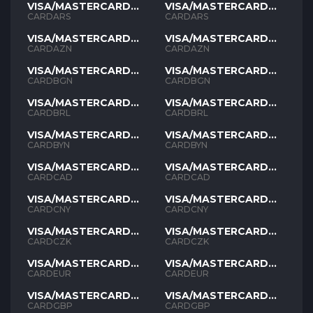
VISA/MASTERCARD
VISA/MASTERCARD
ARS
ARS
CARDARS
CARDARS
VISA/MASTERCARD
VISA/MASTERCARD
AZN
AZN
CARDAZN
CARDAZN
VISA/MASTERCARD
VISA/MASTERCARD
BGN
BGN
CARDBGN
CARDBGN
VISA/MASTERCARD
VISA/MASTERCARD
BRL
BRL
CARDBRL
CARDBRL
VISA/MASTERCARD
VISA/MASTERCARD
BYN
BYN
CARDBYN
CARDBYN
VISA/MASTERCARD
VISA/MASTERCARD
CAD
CAD
CARDCAD
CARDCAD
VISA/MASTERCARD
VISA/MASTERCARD
CNY
CNY
CARDCNY
CARDCNY
VISA/MASTERCARD
VISA/MASTERCARD
CZK
CZK
CARDCZK
CARDCZK
VISA/MASTERCARD
VISA/MASTERCARD
EUR
EUR
CARDEUR
CARDEUR
VISA/MASTERCARD
VISA/MASTERCARD
GBP
GBP
CARDGBP
CARDGBP