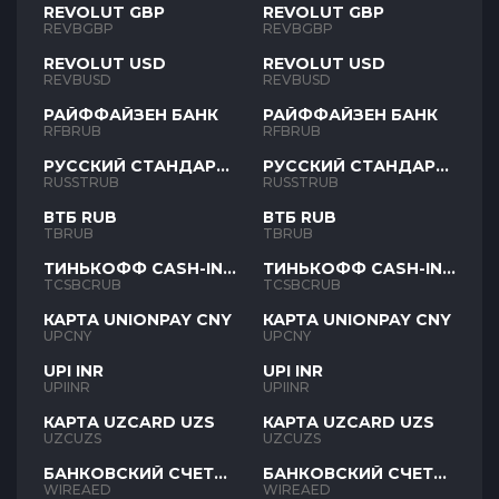
REVOLUT GBP
REVOLUT GBP
REVBGBP
REVBGBP
REVOLUT USD
REVOLUT USD
REVBUSD
REVBUSD
РАЙФФАЙЗЕН БАНК
РАЙФФАЙЗЕН БАНК
RFBRUB
RFBRUB
РУССКИЙ СТАНДАРТ
РУССКИЙ СТАНДАРТ
RUB
RUB
RUSSTRUB
RUSSTRUB
ВТБ RUB
ВТБ RUB
TBRUB
TBRUB
ТИНЬКОФФ CASH-IN
ТИНЬКОФФ CASH-IN
RUB
RUB
TCSBCRUB
TCSBCRUB
КАРТА UNIONPAY CNY
КАРТА UNIONPAY CNY
UPCNY
UPCNY
UPI INR
UPI INR
UPIINR
UPIINR
КАРТА UZCARD UZS
КАРТА UZCARD UZS
UZCUZS
UZCUZS
БАНКОВСКИЙ СЧЕТ
БАНКОВСКИЙ СЧЕТ
AED
AED
WIREAED
WIREAED