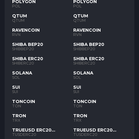
POLYGON
POLYGON
POL
POL
QTUM
QTUM
QTUM
QTUM
RAVENCOIN
RAVENCOIN
RVN
RVN
SHIBA BEP20
SHIBA BEP20
SHIBBEP20
SHIBBEP20
SHIBA ERC20
SHIBA ERC20
SHIBERC20
SHIBERC20
SOLANA
SOLANA
SOL
SOL
SUI
SUI
SUI
SUI
TONCOIN
TONCOIN
TON
TON
TRON
TRON
TRX
TRX
TRUEUSD ERC20
TRUEUSD ERC20
TUSD
TUSD
TUSDERC20
TUSDERC20