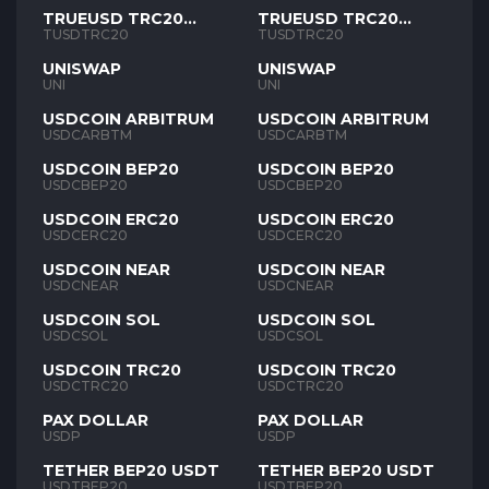
TRUEUSD TRC20
TRUEUSD TRC20
TUSD
TUSD
TUSDTRC20
TUSDTRC20
UNISWAP
UNISWAP
UNI
UNI
USDCOIN ARBITRUM
USDCOIN ARBITRUM
USDCARBTM
USDCARBTM
USDCOIN BEP20
USDCOIN BEP20
USDCBEP20
USDCBEP20
USDCOIN ERC20
USDCOIN ERC20
USDCERC20
USDCERC20
USDCOIN NEAR
USDCOIN NEAR
USDCNEAR
USDCNEAR
USDCOIN SOL
USDCOIN SOL
USDCSOL
USDCSOL
USDCOIN TRC20
USDCOIN TRC20
USDCTRC20
USDCTRC20
PAX DOLLAR
PAX DOLLAR
USDP
USDP
TETHER BEP20 USDT
TETHER BEP20 USDT
USDTBEP20
USDTBEP20