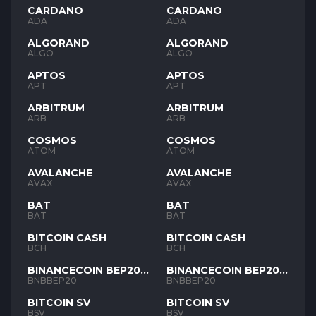
CARDANO
CARDANO
ADA
ADA
ALGORAND
ALGORAND
ALGO
ALGO
APTOS
APTOS
APT
APT
ARBITRUM
ARBITRUM
ARB
ARB
COSMOS
COSMOS
ATOM
ATOM
AVALANCHE
AVALANCHE
AVAX
AVAX
BAT
BAT
BAT
BAT
BITCOIN CASH
BITCOIN CASH
BCH
BCH
BINANCECOIN BEP20
BINANCECOIN BEP20
BNB
BNB
BNBBEP20
BNBBEP20
BITCOIN SV
BITCOIN SV
BSV
BSV