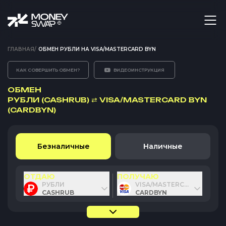
ГЛАВНАЯ
/
ОБМЕН РУБЛИ НА VISA/MASTERCARD BYN
КАК СОВЕРШИТЬ ОБМЕН?
ВИДЕОИНСТРУКЦИЯ
ОБМЕН
РУБЛИ (CASHRUB)
⇄
VISA/MASTERCARD BYN
(CARDBYN)
Безналичные
Наличные
ОТДАЮ
ПОЛУЧАЮ
РУБЛИ
VISA/MASTERCARD BYN
CASHRUB
CARDBYN