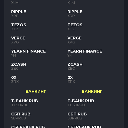
XLM
XLM
RIPPLE
RIPPLE
XRP
XRP
TEZOS
TEZOS
XTZ
XTZ
VERGE
VERGE
XVG
XVG
YEARN FINANCE
YEARN FINANCE
YFI
YFI
ZCASH
ZCASH
ZEC
ZEC
0X
0X
ZRX
ZRX
БАНКИНГ
БАНКИНГ
Т-БАНК RUB
Т-БАНК RUB
TCSBRUB
TCSBRUB
СБП RUB
СБП RUB
SBPRUB
SBPRUB
СБЕРБАНК RUB
СБЕРБАНК RUB