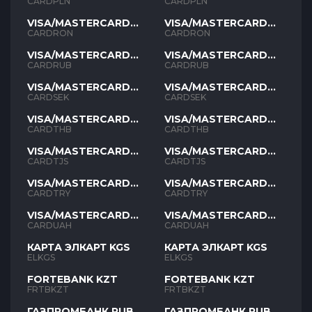
PLN
PLN
CARDPLN
CARDPLN
VISA/MASTERCARD
VISA/MASTERCARD
RON
RON
CARDRON
CARDRON
VISA/MASTERCARD
VISA/MASTERCARD
RUB
RUB
CARDRUB
CARDRUB
VISA/MASTERCARD
VISA/MASTERCARD
SEK
SEK
CARDSEK
CARDSEK
VISA/MASTERCARD
VISA/MASTERCARD
THB
THB
CARDTHB
CARDTHB
VISA/MASTERCARD
VISA/MASTERCARD
TJS
TJS
CARDTJS
CARDTJS
VISA/MASTERCARD
VISA/MASTERCARD
TYR
TYR
CARDTRY
CARDTRY
VISA/MASTERCARD
VISA/MASTERCARD
UAH
UAH
CARDUAH
CARDUAH
КАРТА ЭЛКАРТ KGS
КАРТА ЭЛКАРТ KGS
ELKGS
ELKGS
FORTEBANK KZT
FORTEBANK KZT
FRTBKZT
FRTBKZT
ГАЗПРОМБАНК RUB
ГАЗПРОМБАНК RUB