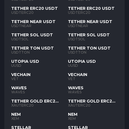
TETHER ERC20 USDT
TETHER ERC20 USDT
USDTERC20
USDTERC20
TETHER NEAR USDT
TETHER NEAR USDT
USDTNEAR
USDTNEAR
TETHER SOL USDT
TETHER SOL USDT
USDTSOL
USDTSOL
TETHER TON USDT
TETHER TON USDT
USDTTON
USDTTON
UTOPIA USD
UTOPIA USD
UUSD
UUSD
VECHAIN
VECHAIN
VET
VET
WAVES
WAVES
WAVES
WAVES
TETHER GOLD ERC20
TETHER GOLD ERC20
XAUT
XAUT
XAUTERC20
XAUTERC20
NEM
NEM
XEM
XEM
STELLAR
STELLAR