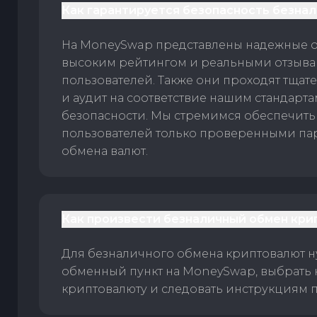
Как гарантируется безопасность безна
На MoneySwap представлены надежные 
высоким рейтингом и реальными отзыв
пользователей. Также они проходят тщат
и аудит на соответствие нашим стандарт
безопасности. Мы стремимся обеспечить
пользователей только проверенными па
обмена валют.
Как произвести безналичный обмен кри
Для безналичного обмена криптовалют 
обменный пункт на MoneySwap, выбрать
криптовалюту и следовать инструкциям п