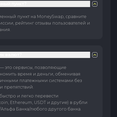
нный пункт?
менный пункт на MoneySwap, сравните
иссии, рейтинг отзывы пользователей и
ания.
ик валют?
— это сервисы, позволяющие
номить время и деньги, обменивая
личными платежными системами без
и препятствий.
быстро и легко перевести
oin, Ethereum, USDT и другие) в рубли
/Альфа Банка/любого другого банка.