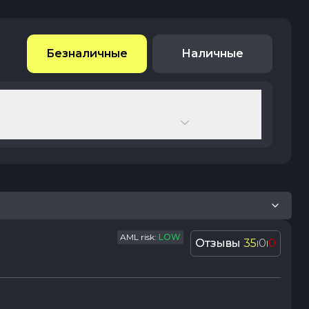
Безналичные
Наличные
AML risk:
LOW
Отзывы
35
0
0
|
|