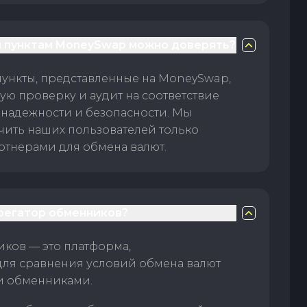
 пунктам MoneySwap можно доверять?
пункты, представленные на MoneySwap,
ую проверку и аудит на соответствие
 надежности и безопасности. Мы
чить наших пользователей только
тнерами для обмена валют.
грегатор обменников?
ков — это платформа,
для сравнения условий обмена валют
и обменниками.