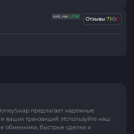
AML risk:
LOW
Отзывы
71
0
0
|
|
 MoneySwap предлагает надежные
сти ваших транзакций. Используйте наш
е обменники, быстрые сделки и