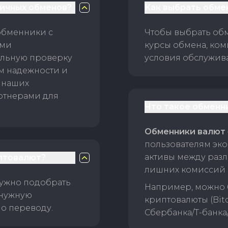
личных обменов?
Как выбрать обме
обменники с
Чтобы выбрать об
ами
курсы обмена, ком
ельную проверку
условия обслужив
ам надежности и
 наших
ртнерами для
Что такое обменн
Обменники валют
пользователям эко
активы между раз
птовалют?
лишних комиссий 
нужно подобрать
Например, можно 
 нужную
криптовалюты (Bitc
о переводу.
Сбербанка/Т-банка