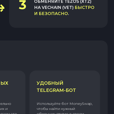
3
ОБМЕНЯЙТЕ
TEZOS (XTZ)
НА
VECHAIN (VET)
БЫСТРО
И БЕЗОПАСНО
.
НЫХ
УДОБНЫЙ
TELEGRAM-БОТ
тельно
Используйте бот MoneySwap,
их и
чтобы найти нужный
елаем это
обменник прямо в своем