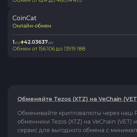
Обмен от
624
до
46094.493
CoinCat
Онлайн-обмен
1
42.03637
XTZ
VET
Обмен от
156.106
до
13919.188
Обменяйте Tezos (XTZ) на VeChain (VE
Обменивайте криптовалюты через наш P
обменники Tezos (XTZ) на VeChain (VET)
сервис для выгодного обмена с минима