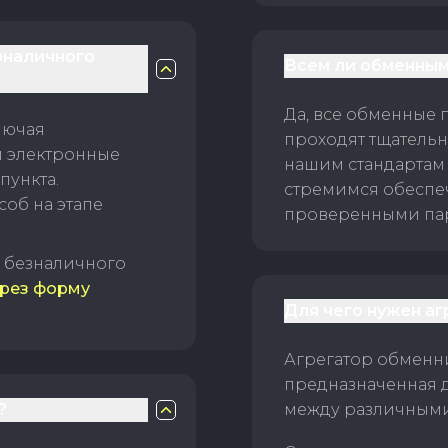
зналичного
Всем ли обменным
Да, все обменные 
лючая
проходят тщательн
и электронные
нашим стандартам
пункта.
стремимся обеспе
об на этапе
проверенными пар
б безналичного
рез форму
Для чего нужен а
Агрегатор обменни
предназначенная 
?
между различным