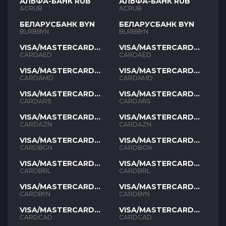
АЛЬФА-БАНК RUB
АЛЬФА-БАНК RUB
ACRUB
ACRUB
БЕЛАРУСБАНК BYN
БЕЛАРУСБАНК BYN
BLRBBYN
BLRBBYN
VISA/MASTERCARD
VISA/MASTERCARD
AED
AED
CARDAED
CARDAED
VISA/MASTERCARD
VISA/MASTERCARD
AMD
AMD
CARDAMD
CARDAMD
VISA/MASTERCARD
VISA/MASTERCARD
ARS
ARS
CARDARS
CARDARS
VISA/MASTERCARD
VISA/MASTERCARD
AZN
AZN
CARDAZN
CARDAZN
VISA/MASTERCARD
VISA/MASTERCARD
BGN
BGN
CARDBGN
CARDBGN
VISA/MASTERCARD
VISA/MASTERCARD
BRL
BRL
CARDBRL
CARDBRL
VISA/MASTERCARD
VISA/MASTERCARD
BYN
BYN
CARDBYN
CARDBYN
VISA/MASTERCARD
VISA/MASTERCARD
CAD
CAD
CARDCAD
CARDCAD