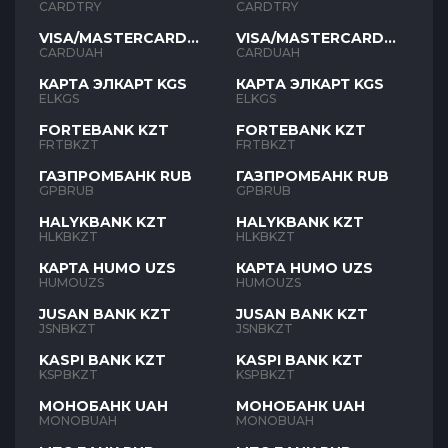
TYR
TYR
CARDTRY
CARDTRY
VISA/MASTERCARD
VISA/MASTERCARD
UAH
UAH
CARDUAH
CARDUAH
КАРТА ЭЛКАРТ KGS
КАРТА ЭЛКАРТ KGS
ELKGS
ELKGS
FORTEBANK KZT
FORTEBANK KZT
FRTBKZT
FRTBKZT
ГАЗПРОМБАНК RUB
ГАЗПРОМБАНК RUB
GPBRUB
GPBRUB
HALYKBANK KZT
HALYKBANK KZT
HLKBKZT
HLKBKZT
КАРТА HUMO UZS
КАРТА HUMO UZS
HUMOUZS
HUMOUZS
JUSAN BANK KZT
JUSAN BANK KZT
JSNBKZT
JSNBKZT
KASPI BANK KZT
KASPI BANK KZT
KSPBKZT
KSPBKZT
МОНОБАНК UAH
МОНОБАНК UAH
MONOBUAH
MONOBUAH