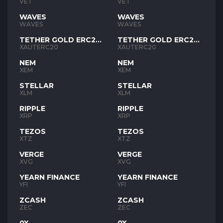
VET
VET
WAVES
WAVES
WAVES
WAVES
TETHER GOLD ERC20
TETHER GOLD ERC20
XAUT
XAUT
XAUTERC20
XAUTERC20
NEM
NEM
XEM
XEM
STELLAR
STELLAR
XLM
XLM
RIPPLE
RIPPLE
XRP
XRP
TEZOS
TEZOS
XTZ
XTZ
VERGE
VERGE
XVG
XVG
YEARN FINANCE
YEARN FINANCE
YFI
YFI
ZCASH
ZCASH
ZEC
ZEC