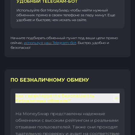
УДОБНЫЙ TELEGRAM-БОТ
Используйте бот MoneySwap, чтобы найти нужный
обменник прямо в своем телефоне за пару минут. Еще
удобнее и быстрее, чем искать на сайте.
Начните подбирать обменный пункт под ваши цели прямо
сейчас,
используя наш Telegram-бот
. Быстро, удобно и
безопасно!
ПО БЕЗНАЛИЧНОМУ ОБМЕНУ
Как гарантируется безопасность
безналичных обменов?
На MoneySwap представлены надежные
обменники с высоким рейтингом и реальными
отзывами пользователей. Также они проходят
тщательную проверку и аудит на соответствие