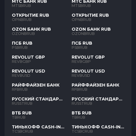
МТС БАНК RUB
МТС БАНК RUB
MTSBRUB
MTSBRUB
ОТКРЫТИЕ RUB
ОТКРЫТИЕ RUB
OPNBRUB
OPNBRUB
OZON БАНК RUB
OZON БАНК RUB
OZONBRUB
OZONBRUB
ПСБ RUB
ПСБ RUB
PSBRUB
PSBRUB
REVOLUT GBP
REVOLUT GBP
REVBGBP
REVBGBP
REVOLUT USD
REVOLUT USD
REVBUSD
REVBUSD
РАЙФФАЙЗЕН БАНК
РАЙФФАЙЗЕН БАНК
RFBRUB
RFBRUB
РУССКИЙ СТАНДАРТ
РУССКИЙ СТАНДАРТ
RUB
RUB
RUSSTRUB
RUSSTRUB
ВТБ RUB
ВТБ RUB
TBRUB
TBRUB
ТИНЬКОФФ CASH-IN
ТИНЬКОФФ CASH-IN
RUB
RUB
TCSBCRUB
TCSBCRUB