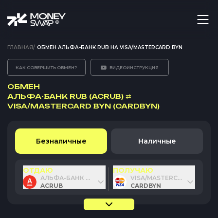
ГЛАВНАЯ
/
ОБМЕН АЛЬФА-БАНК RUB НА VISA/MASTERCARD BYN
КАК СОВЕРШИТЬ ОБМЕН?
ВИДЕОИНСТРУКЦИЯ
ОБМЕН
АЛЬФА-БАНК RUB (ACRUB)
⇄
VISA/MASTERCARD BYN (CARDBYN)
Безналичные
Наличные
ОТДАЮ
ПОЛУЧАЮ
АЛЬФА-БАНК RUB
VISA/MASTERCARD BYN
ACRUB
CARDBYN