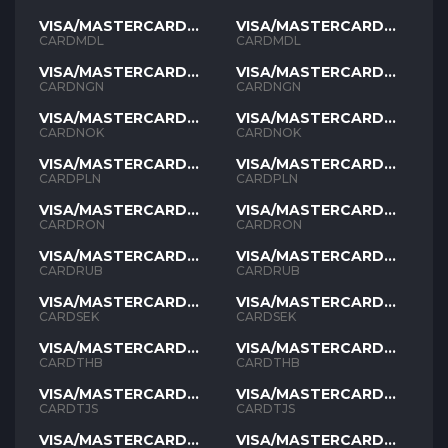
VISA/MASTERCARD
VISA/MASTERCARD
MDL
MDL
CARDMDL
CARDMDL
VISA/MASTERCARD
VISA/MASTERCARD
NGN
NGN
CARDNGN
CARDNGN
VISA/MASTERCARD
VISA/MASTERCARD
NOK
NOK
CARDNOK
CARDNOK
VISA/MASTERCARD
VISA/MASTERCARD
PLN
PLN
CARDPLN
CARDPLN
VISA/MASTERCARD
VISA/MASTERCARD
RON
RON
CARDRON
CARDRON
VISA/MASTERCARD
VISA/MASTERCARD
RUB
RUB
CARDRUB
CARDRUB
VISA/MASTERCARD
VISA/MASTERCARD
SEK
SEK
CARDSEK
CARDSEK
VISA/MASTERCARD
VISA/MASTERCARD
THB
THB
CARDTHB
CARDTHB
VISA/MASTERCARD
VISA/MASTERCARD
TJS
TJS
CARDTJS
CARDTJS
VISA/MASTERCARD
VISA/MASTERCARD