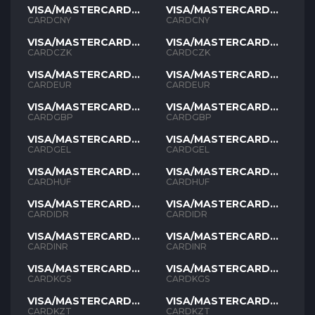
VISA/MASTERCARD
VISA/MASTERCARD
CNY
CNY
CARDCNY
CARDCNY
VISA/MASTERCARD
VISA/MASTERCARD
CZK
CZK
CARDCZK
CARDCZK
VISA/MASTERCARD
VISA/MASTERCARD
EUR
EUR
CARDEUR
CARDEUR
VISA/MASTERCARD
VISA/MASTERCARD
GBP
GBP
CARDGBP
CARDGBP
VISA/MASTERCARD
VISA/MASTERCARD
GEL
GEL
CARDGEL
CARDGEL
VISA/MASTERCARD
VISA/MASTERCARD
HUF
HUF
CARDHUF
CARDHUF
VISA/MASTERCARD
VISA/MASTERCARD
IDR
IDR
CARDIDR
CARDIDR
VISA/MASTERCARD
VISA/MASTERCARD
INR
INR
CARDINR
CARDINR
VISA/MASTERCARD
VISA/MASTERCARD
KGS
KGS
CARDKGS
CARDKGS
VISA/MASTERCARD
VISA/MASTERCARD
KZT
KZT
CARDKZT
CARDKZT