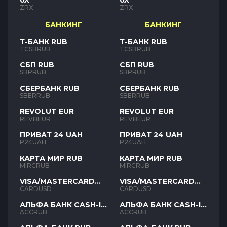
0X
0X
ZRX
ZRX
БАНКИНГ
БАНКИНГ
Т-БАНК RUB
Т-БАНК RUB
TCSBRUB
TCSBRUB
СБП RUB
СБП RUB
SBPRUB
SBPRUB
СБЕРБАНК RUB
СБЕРБАНК RUB
SBERRUB
SBERRUB
REVOLUT EUR
REVOLUT EUR
REVBEUR
REVBEUR
ПРИВАТ 24 UAH
ПРИВАТ 24 UAH
P24UAH
P24UAH
КАРТА МИР RUB
КАРТА МИР RUB
MIRCRUB
MIRCRUB
VISA/MASTERCARD
VISA/MASTERCARD
USD
USD
CARDUSD
CARDUSD
АЛЬФА БАНК CASH-IN
АЛЬФА БАНК CASH-IN
RUB
RUB
ACCRUB
ACCRUB