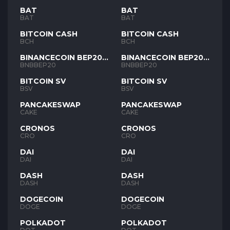
BAT
BAT
BAT
BAT
BITCOIN CASH
BITCOIN CASH
BCH
BCH
BINANCECOIN BEP20
BINANCECOIN BEP20
BNB
BNB
BNBBEP20
BNBBEP20
BITCOIN SV
BITCOIN SV
BSV
BSV
PANCAKESWAP
PANCAKESWAP
CAKE
CAKE
CRONOS
CRONOS
CRO
CRO
DAI
DAI
DAI
DAI
DASH
DASH
DASH
DASH
DOGECOIN
DOGECOIN
DOGE
DOGE
POLKADOT
POLKADOT