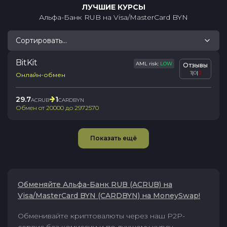
ЛУЧШИЕ КУРСЫ
Альфа-Банк RUB
на
Visa/MasterCard BYN
Сортировать...
BitKit
AML risk:
LOW
Отзывы
1
|
0
|
0
Онлайн-обмен
29.7
1
ACRUB
CARDBYN
Обмен от
20000
до
2972570
Показать ещё
Обменяйте Альфа-Банк RUB (ACRUB) на
Visa/MasterCard BYN (CARDBYN) на MoneySwap!
Обменивайте криптовалюты через наш P2P-