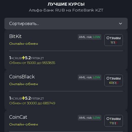
ЛУЧШИЕ КУРСЫ
Альфа-Банк RUB
на
ForteBank KZT
Сортировать...
BitKit
AML risk:
LOW
Отзывы
1
|
0
|
0
Онлайн-обмен
1
5.2
ACRUB
FRTBKZT
Обмен от
15000
до
9553835
CoinsBlack
AML risk:
LOW
Отзывы
60
|
0
|
0
Онлайн-обмен
1
5.2
ACRUB
FRTBKZT
Обмен от
30000
до
685749
CoinCat
AML risk:
LOW
Отзывы
71
|
0
|
0
Онлайн-обмен