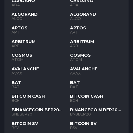
CARDANO
CARDANO
ADA
ADA
ALGORAND
ALGORAND
ALGO
ALGO
APTOS
APTOS
APT
APT
ARBITRUM
ARBITRUM
ARB
ARB
COSMOS
COSMOS
ATOM
ATOM
AVALANCHE
AVALANCHE
AVAX
AVAX
BAT
BAT
BAT
BAT
BITCOIN CASH
BITCOIN CASH
BCH
BCH
BINANCECOIN BEP20
BINANCECOIN BEP20
BNB
BNB
BNBBEP20
BNBBEP20
BITCOIN SV
BITCOIN SV
BSV
BSV