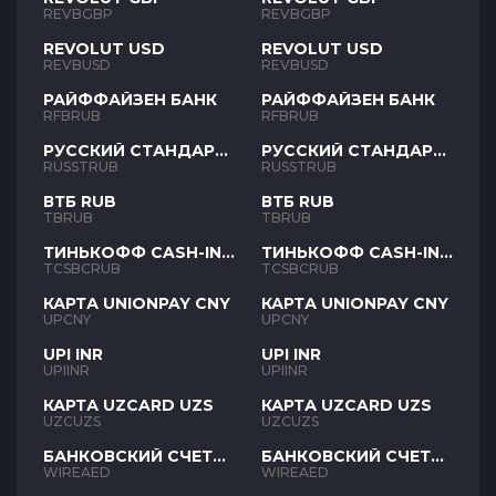
REVBGBP
REVBGBP
REVOLUT USD
REVOLUT USD
REVBUSD
REVBUSD
РАЙФФАЙЗЕН БАНК
РАЙФФАЙЗЕН БАНК
RFBRUB
RFBRUB
РУССКИЙ СТАНДАРТ
РУССКИЙ СТАНДАРТ
RUB
RUB
RUSSTRUB
RUSSTRUB
ВТБ RUB
ВТБ RUB
TBRUB
TBRUB
ТИНЬКОФФ CASH-IN
ТИНЬКОФФ CASH-IN
RUB
RUB
TCSBCRUB
TCSBCRUB
КАРТА UNIONPAY CNY
КАРТА UNIONPAY CNY
UPCNY
UPCNY
UPI INR
UPI INR
UPIINR
UPIINR
КАРТА UZCARD UZS
КАРТА UZCARD UZS
UZCUZS
UZCUZS
БАНКОВСКИЙ СЧЕТ
БАНКОВСКИЙ СЧЕТ
AED
AED
WIREAED
WIREAED