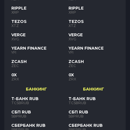
RIPPLE
RIPPLE
XRP
XRP
TEZOS
TEZOS
XTZ
XTZ
VERGE
VERGE
XVG
XVG
YEARN FINANCE
YEARN FINANCE
YFI
YFI
ZCASH
ZCASH
ZEC
ZEC
0X
0X
ZRX
ZRX
БАНКИНГ
БАНКИНГ
Т-БАНК RUB
Т-БАНК RUB
TCSBRUB
TCSBRUB
СБП RUB
СБП RUB
SBPRUB
SBPRUB
СБЕРБАНК RUB
СБЕРБАНК RUB
SBERRUB
SBERRUB