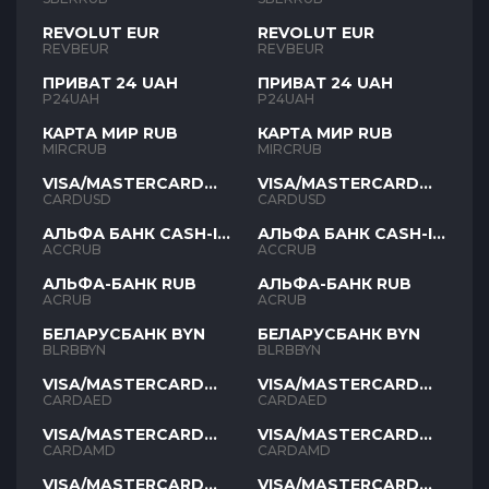
REVOLUT EUR
REVOLUT EUR
REVBEUR
REVBEUR
ПРИВАТ 24 UAH
ПРИВАТ 24 UAH
P24UAH
P24UAH
КАРТА МИР RUB
КАРТА МИР RUB
MIRCRUB
MIRCRUB
VISA/MASTERCARD
VISA/MASTERCARD
USD
USD
CARDUSD
CARDUSD
АЛЬФА БАНК CASH-IN
АЛЬФА БАНК CASH-IN
RUB
RUB
ACCRUB
ACCRUB
АЛЬФА-БАНК RUB
АЛЬФА-БАНК RUB
ACRUB
ACRUB
БЕЛАРУСБАНК BYN
БЕЛАРУСБАНК BYN
BLRBBYN
BLRBBYN
VISA/MASTERCARD
VISA/MASTERCARD
AED
AED
CARDAED
CARDAED
VISA/MASTERCARD
VISA/MASTERCARD
AMD
AMD
CARDAMD
CARDAMD
VISA/MASTERCARD
VISA/MASTERCARD