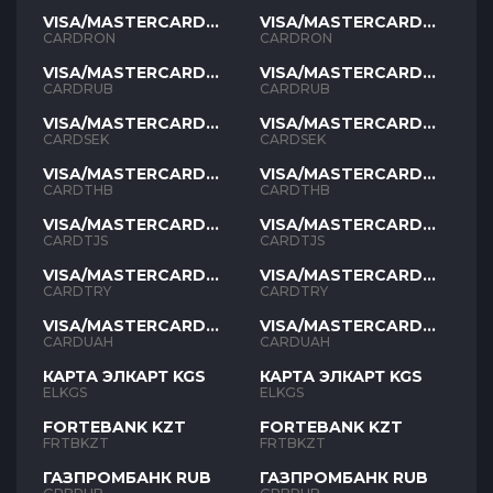
VISA/MASTERCARD
VISA/MASTERCARD
RON
RON
CARDRON
CARDRON
VISA/MASTERCARD
VISA/MASTERCARD
RUB
RUB
CARDRUB
CARDRUB
VISA/MASTERCARD
VISA/MASTERCARD
SEK
SEK
CARDSEK
CARDSEK
VISA/MASTERCARD
VISA/MASTERCARD
THB
THB
CARDTHB
CARDTHB
VISA/MASTERCARD
VISA/MASTERCARD
TJS
TJS
CARDTJS
CARDTJS
VISA/MASTERCARD
VISA/MASTERCARD
TYR
TYR
CARDTRY
CARDTRY
VISA/MASTERCARD
VISA/MASTERCARD
UAH
UAH
CARDUAH
CARDUAH
КАРТА ЭЛКАРТ KGS
КАРТА ЭЛКАРТ KGS
ELKGS
ELKGS
FORTEBANK KZT
FORTEBANK KZT
FRTBKZT
FRTBKZT
ГАЗПРОМБАНК RUB
ГАЗПРОМБАНК RUB