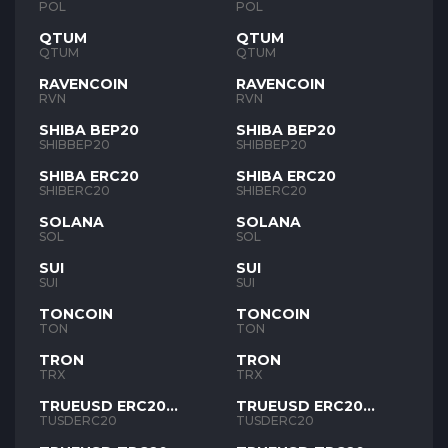
POL
POL
QTUM
QTUM
QTUM
QTUM
RAVENCOIN
RAVENCOIN
RVN
RVN
SHIBA BEP20
SHIBA BEP20
SHIBBEP20
SHIBBEP20
SHIBA ERC20
SHIBA ERC20
SHIBERC20
SHIBERC20
SOLANA
SOLANA
SOL
SOL
SUI
SUI
SUI
SUI
TONCOIN
TONCOIN
TON
TON
TRON
TRON
TRX
TRX
TRUEUSD ERC20
TRUEUSD ERC20
TUSD
TUSD
TUSDERC20
TUSDERC20