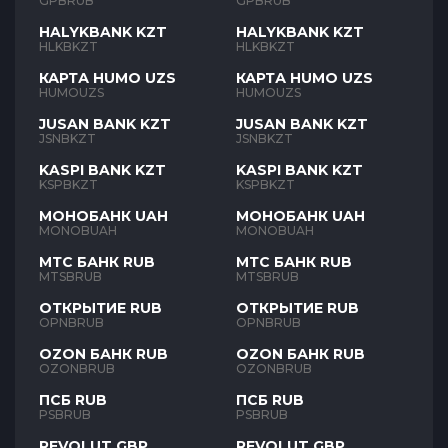
GPBRUB
GPBRUB
HALYKBANK KZT
HALYKBANK KZT
HLKBKZT
HLKBKZT
КАРТА HUMO UZS
КАРТА HUMO UZS
HUMOUZS
HUMOUZS
JUSAN BANK KZT
JUSAN BANK KZT
JSNBKZT
JSNBKZT
KASPI BANK KZT
KASPI BANK KZT
KSPBKZT
KSPBKZT
МОНОБАНК UAH
МОНОБАНК UAH
MONOBUAH
MONOBUAH
МТС БАНК RUB
МТС БАНК RUB
MTSBRUB
MTSBRUB
ОТКРЫТИЕ RUB
ОТКРЫТИЕ RUB
OPNBRUB
OPNBRUB
OZON БАНК RUB
OZON БАНК RUB
OZONBRUB
OZONBRUB
ПСБ RUB
ПСБ RUB
PSBRUB
PSBRUB
REVOLUT GBP
REVOLUT GBP