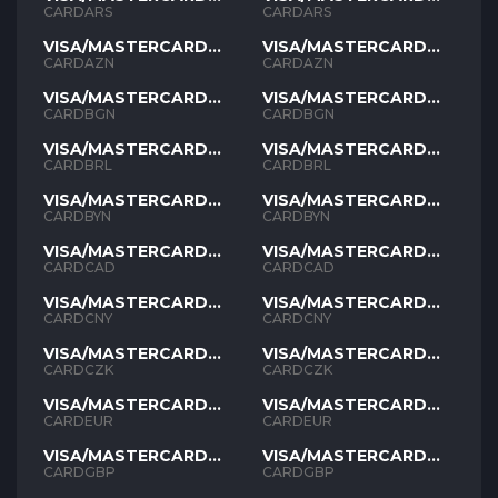
ARS
ARS
CARDARS
CARDARS
VISA/MASTERCARD
VISA/MASTERCARD
AZN
AZN
CARDAZN
CARDAZN
VISA/MASTERCARD
VISA/MASTERCARD
BGN
BGN
CARDBGN
CARDBGN
VISA/MASTERCARD
VISA/MASTERCARD
BRL
BRL
CARDBRL
CARDBRL
VISA/MASTERCARD
VISA/MASTERCARD
BYN
BYN
CARDBYN
CARDBYN
VISA/MASTERCARD
VISA/MASTERCARD
CAD
CAD
CARDCAD
CARDCAD
VISA/MASTERCARD
VISA/MASTERCARD
CNY
CNY
CARDCNY
CARDCNY
VISA/MASTERCARD
VISA/MASTERCARD
CZK
CZK
CARDCZK
CARDCZK
VISA/MASTERCARD
VISA/MASTERCARD
EUR
EUR
CARDEUR
CARDEUR
VISA/MASTERCARD
VISA/MASTERCARD
GBP
GBP
CARDGBP
CARDGBP