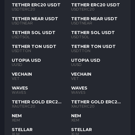
TETHER ERC20 USDT
TETHER ERC20 USDT
USDTERC20
USDTERC20
TETHER NEAR USDT
TETHER NEAR USDT
USDTNEAR
USDTNEAR
TETHER SOL USDT
TETHER SOL USDT
USDTSOL
USDTSOL
TETHER TON USDT
TETHER TON USDT
USDTTON
USDTTON
UTOPIA USD
UTOPIA USD
UUSD
UUSD
VECHAIN
VECHAIN
VET
VET
WAVES
WAVES
WAVES
WAVES
TETHER GOLD ERC20
TETHER GOLD ERC20
XAUT
XAUT
XAUTERC20
XAUTERC20
NEM
NEM
XEM
XEM
STELLAR
STELLAR
XLM
XLM