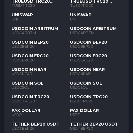
TRUEUSD TRC20
TRUEUSD TRC20
TUSD
TUSD
TUSDTRC20
TUSDTRC20
UNISWAP
UNISWAP
UNI
UNI
USDCOIN ARBITRUM
USDCOIN ARBITRUM
USDCARBTM
USDCARBTM
USDCOIN BEP20
USDCOIN BEP20
USDCBEP20
USDCBEP20
USDCOIN ERC20
USDCOIN ERC20
USDCERC20
USDCERC20
USDCOIN NEAR
USDCOIN NEAR
USDCNEAR
USDCNEAR
USDCOIN SOL
USDCOIN SOL
USDCSOL
USDCSOL
USDCOIN TRC20
USDCOIN TRC20
USDCTRC20
USDCTRC20
PAX DOLLAR
PAX DOLLAR
USDP
USDP
TETHER BEP20 USDT
TETHER BEP20 USDT
USDTBEP20
USDTBEP20