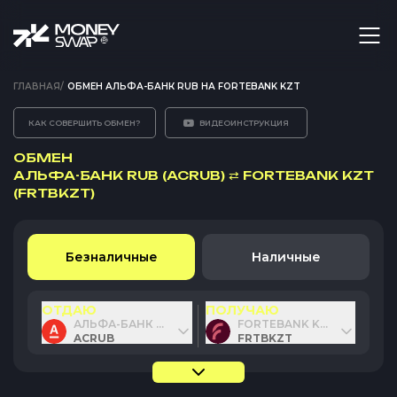
ГЛАВНАЯ
/
ОБМЕН АЛЬФА-БАНК RUB НА FORTEBANK KZT
КАК СОВЕРШИТЬ ОБМЕН?
ВИДЕОИНСТРУКЦИЯ
ОБМЕН
АЛЬФА-БАНК RUB (ACRUB)
⇄
FORTEBANK KZT
(FRTBKZT)
Безналичные
Наличные
ОТДАЮ
ПОЛУЧАЮ
АЛЬФА-БАНК RUB
FORTEBANK KZT
ACRUB
FRTBKZT