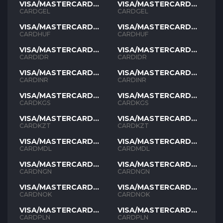
VISA/MASTERCARD
VISA/MASTERCARD
GEL
GEL
CARDGEL
CARDGEL
VISA/MASTERCARD
VISA/MASTERCARD
HUF
HUF
CARDHUF
CARDHUF
VISA/MASTERCARD
VISA/MASTERCARD
IDR
IDR
CARDIDR
CARDIDR
VISA/MASTERCARD
VISA/MASTERCARD
INR
INR
CARDINR
CARDINR
VISA/MASTERCARD
VISA/MASTERCARD
KGS
KGS
CARDKGS
CARDKGS
VISA/MASTERCARD
VISA/MASTERCARD
KZT
KZT
CARDKZT
CARDKZT
VISA/MASTERCARD
VISA/MASTERCARD
MDL
MDL
CARDMDL
CARDMDL
VISA/MASTERCARD
VISA/MASTERCARD
NGN
NGN
CARDNGN
CARDNGN
VISA/MASTERCARD
VISA/MASTERCARD
NOK
NOK
CARDNOK
CARDNOK
VISA/MASTERCARD
VISA/MASTERCARD
PLN
PLN
CARDPLN
CARDPLN