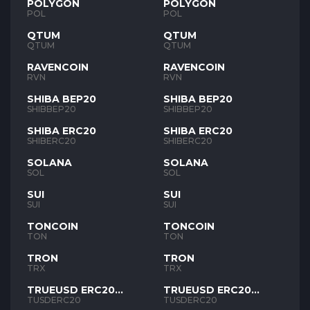
POLYGON
POLYGON
POL
POL
QTUM
QTUM
QTUM
QTUM
RAVENCOIN
RAVENCOIN
RVN
RVN
SHIBA BEP20
SHIBA BEP20
SHIBBEP20
SHIBBEP20
SHIBA ERC20
SHIBA ERC20
SHIBERC20
SHIBERC20
SOLANA
SOLANA
SOL
SOL
SUI
SUI
SUI
SUI
TONCOIN
TONCOIN
TON
TON
TRON
TRON
TRX
TRX
TRUEUSD ERC20
TRUEUSD ERC20
TUSD
TUSD
TUSDERC20
TUSDERC20