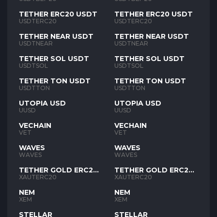
TETHER ERC20 USDT
TETHER ERC20 USDT
USDTERC20
USDTERC20
TETHER NEAR USDT
TETHER NEAR USDT
USDTNEAR
USDTNEAR
TETHER SOL USDT
TETHER SOL USDT
USDTSOL
USDTSOL
TETHER TON USDT
TETHER TON USDT
USDTTON
USDTTON
UTOPIA USD
UTOPIA USD
UUSD
UUSD
VECHAIN
VECHAIN
VET
VET
WAVES
WAVES
WAVES
WAVES
TETHER GOLD ERC20
TETHER GOLD ERC20
XAUT
XAUT
XAUTERC20
XAUTERC20
NEM
NEM
XEM
XEM
STELLAR
STELLAR