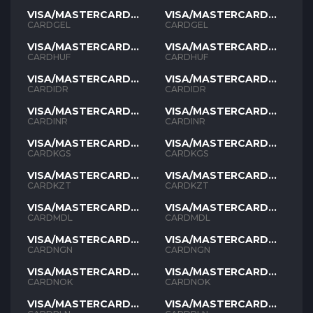
VISA/MASTERCARD
VISA/MASTERCARD
GEL
GEL
CARDGEL
CARDGEL
VISA/MASTERCARD
VISA/MASTERCARD
HUF
HUF
CARDHUF
CARDHUF
VISA/MASTERCARD
VISA/MASTERCARD
IDR
IDR
CARDIDR
CARDIDR
VISA/MASTERCARD
VISA/MASTERCARD
INR
INR
CARDINR
CARDINR
VISA/MASTERCARD
VISA/MASTERCARD
KGS
KGS
CARDKGS
CARDKGS
VISA/MASTERCARD
VISA/MASTERCARD
KZT
KZT
CARDKZT
CARDKZT
VISA/MASTERCARD
VISA/MASTERCARD
MDL
MDL
CARDMDL
CARDMDL
VISA/MASTERCARD
VISA/MASTERCARD
NGN
NGN
CARDNGN
CARDNGN
VISA/MASTERCARD
VISA/MASTERCARD
NOK
NOK
CARDNOK
CARDNOK
VISA/MASTERCARD
VISA/MASTERCARD