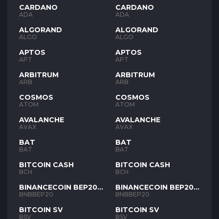
CARDANO
CARDANO
ADA
ADA
ALGORAND
ALGORAND
ALGO
ALGO
APTOS
APTOS
APT
APT
ARBITRUM
ARBITRUM
ARB
ARB
COSMOS
COSMOS
ATOM
ATOM
AVALANCHE
AVALANCHE
AVAX
AVAX
BAT
BAT
BAT
BAT
BITCOIN CASH
BITCOIN CASH
BCH
BCH
BINANCECOIN BEP20
BINANCECOIN BEP20
BNB
BNB
BNBBEP20
BNBBEP20
BITCOIN SV
BITCOIN SV
BSV
BSV