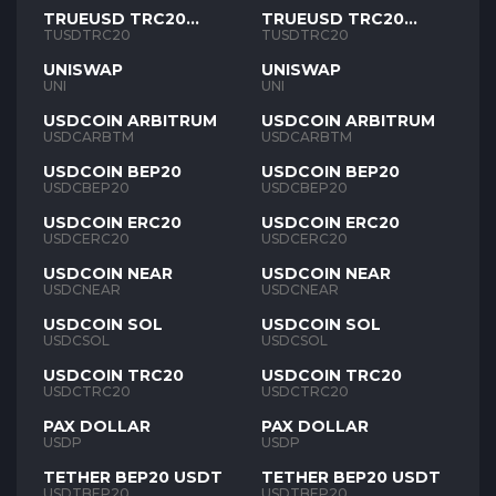
TRUEUSD TRC20
TRUEUSD TRC20
TUSD
TUSD
TUSDTRC20
TUSDTRC20
UNISWAP
UNISWAP
UNI
UNI
USDCOIN ARBITRUM
USDCOIN ARBITRUM
USDCARBTM
USDCARBTM
USDCOIN BEP20
USDCOIN BEP20
USDCBEP20
USDCBEP20
USDCOIN ERC20
USDCOIN ERC20
USDCERC20
USDCERC20
USDCOIN NEAR
USDCOIN NEAR
USDCNEAR
USDCNEAR
USDCOIN SOL
USDCOIN SOL
USDCSOL
USDCSOL
USDCOIN TRC20
USDCOIN TRC20
USDCTRC20
USDCTRC20
PAX DOLLAR
PAX DOLLAR
USDP
USDP
TETHER BEP20 USDT
TETHER BEP20 USDT
USDTBEP20
USDTBEP20