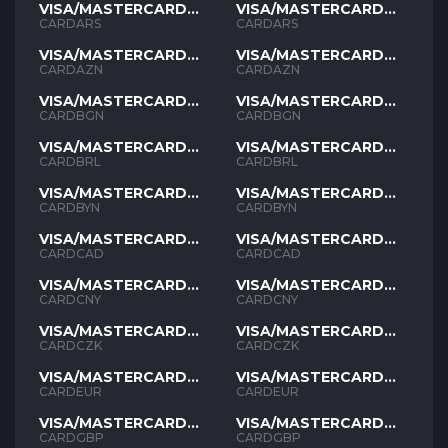
VISA/MASTERCARD
VISA/MASTERCARD
ARS
ARS
CARDARS
CARDARS
VISA/MASTERCARD
VISA/MASTERCARD
AZN
AZN
CARDAZN
CARDAZN
VISA/MASTERCARD
VISA/MASTERCARD
BGN
BGN
CARDBGN
CARDBGN
VISA/MASTERCARD
VISA/MASTERCARD
BRL
BRL
CARDBRL
CARDBRL
VISA/MASTERCARD
VISA/MASTERCARD
BYN
BYN
CARDBYN
CARDBYN
VISA/MASTERCARD
VISA/MASTERCARD
CAD
CAD
CARDCAD
CARDCAD
VISA/MASTERCARD
VISA/MASTERCARD
CNY
CNY
CARDCNY
CARDCNY
VISA/MASTERCARD
VISA/MASTERCARD
CZK
CZK
CARDCZK
CARDCZK
VISA/MASTERCARD
VISA/MASTERCARD
EUR
EUR
CARDEUR
CARDEUR
VISA/MASTERCARD
VISA/MASTERCARD
GBP
GBP
CARDGBP
CARDGBP