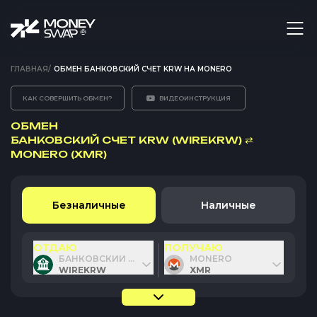
ГЛАВНАЯ
/
ОБМЕН БАНКОВСКИЙ СЧЕТ KRW НА MONERO
КАК СОВЕРШИТЬ ОБМЕН?
ВИДЕОИНСТРУКЦИЯ
ОБМЕН
БАНКОВСКИЙ СЧЕТ KRW (WIREKRW)
⇄
MONERO (XMR)
Безналичные
Наличные
ОТДАЮ
ПОЛУЧАЮ
БАНКОВСКИЙ СЧЕТ KRW
MONERO
WIREKRW
XMR