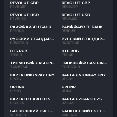
REVOLUT GBP
REVOLUT GBP
REVBGBP
REVBGBP
REVOLUT USD
REVOLUT USD
REVBUSD
REVBUSD
РАЙФФАЙЗЕН БАНК
РАЙФФАЙЗЕН БАНК
RFBRUB
RFBRUB
РУССКИЙ СТАНДАРТ
РУССКИЙ СТАНДАРТ
RUB
RUB
RUSSTRUB
RUSSTRUB
ВТБ RUB
ВТБ RUB
TBRUB
TBRUB
ТИНЬКОФФ CASH-IN
ТИНЬКОФФ CASH-IN
RUB
RUB
TCSBCRUB
TCSBCRUB
КАРТА UNIONPAY CNY
КАРТА UNIONPAY CNY
UPCNY
UPCNY
UPI INR
UPI INR
UPIINR
UPIINR
КАРТА UZCARD UZS
КАРТА UZCARD UZS
UZCUZS
UZCUZS
БАНКОВСКИЙ СЧЕТ
БАНКОВСКИЙ СЧЕТ
AED
AED
WIREAED
WIREAED