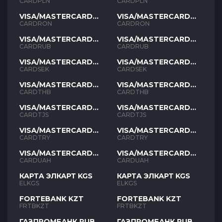
PLN
PLN
CARDPLN
CARDPLN
VISA/MASTERCARD
VISA/MASTERCARD
RON
RON
CARDRON
CARDRON
VISA/MASTERCARD
VISA/MASTERCARD
RUB
RUB
CARDRUB
CARDRUB
VISA/MASTERCARD
VISA/MASTERCARD
SEK
SEK
CARDSEK
CARDSEK
VISA/MASTERCARD
VISA/MASTERCARD
THB
THB
CARDTHB
CARDTHB
VISA/MASTERCARD
VISA/MASTERCARD
TJS
TJS
CARDTJS
CARDTJS
VISA/MASTERCARD
VISA/MASTERCARD
TYR
TYR
CARDTRY
CARDTRY
VISA/MASTERCARD
VISA/MASTERCARD
UAH
UAH
CARDUAH
CARDUAH
КАРТА ЭЛКАРТ KGS
КАРТА ЭЛКАРТ KGS
ELKGS
ELKGS
FORTEBANK KZT
FORTEBANK KZT
FRTBKZT
FRTBKZT
ГАЗПРОМБАНК RUB
ГАЗПРОМБАНК RUB