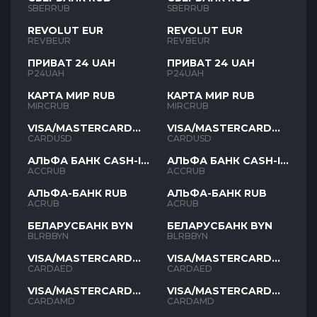
SBERRUB
SBERRUB
REVOLUT EUR
REVOLUT EUR
REVBEUR
REVBEUR
ПРИВАТ 24 UAH
ПРИВАТ 24 UAH
P24UAH
P24UAH
КАРТА МИР RUB
КАРТА МИР RUB
MIRCRUB
MIRCRUB
VISA/MASTERCARD
VISA/MASTERCARD
USD
USD
CARDUSD
CARDUSD
АЛЬФА БАНК CASH-IN
АЛЬФА БАНК CASH-IN
RUB
RUB
ACCRUB
ACCRUB
АЛЬФА-БАНК RUB
АЛЬФА-БАНК RUB
ACRUB
ACRUB
БЕЛАРУСБАНК BYN
БЕЛАРУСБАНК BYN
BLRBBYN
BLRBBYN
VISA/MASTERCARD
VISA/MASTERCARD
AED
AED
CARDAED
CARDAED
VISA/MASTERCARD
VISA/MASTERCARD
AMD
AMD
CARDAMD
CARDAMD