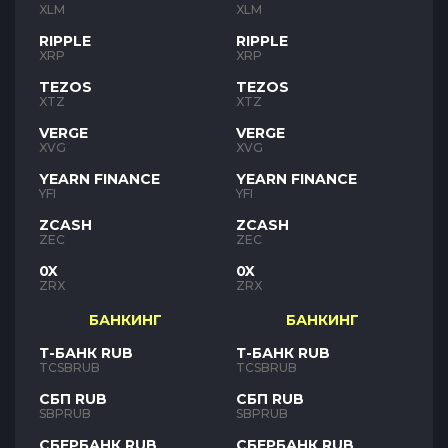
XLM
XLM
RIPPLE
RIPPLE
XRP
XRP
TEZOS
TEZOS
XTZ
XTZ
VERGE
VERGE
XVG
XVG
YEARN FINANCE
YEARN FINANCE
YFI
YFI
ZCASH
ZCASH
ZEC
ZEC
0X
0X
ZRX
ZRX
БАНКИНГ
БАНКИНГ
Т-БАНК RUB
Т-БАНК RUB
TCSBRUB
TCSBRUB
СБП RUB
СБП RUB
SBPRUB
SBPRUB
СБЕРБАНК RUB
СБЕРБАНК RUB