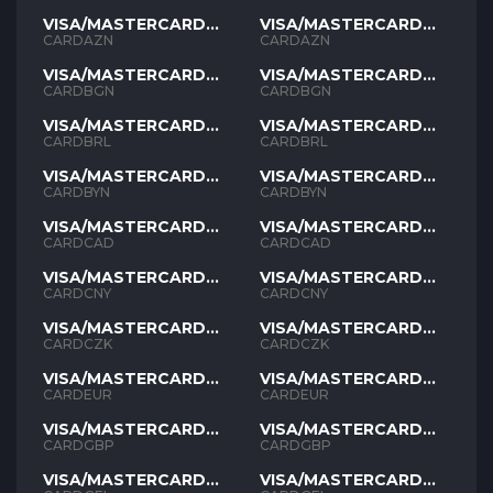
VISA/MASTERCARD
VISA/MASTERCARD
AZN
AZN
CARDAZN
CARDAZN
VISA/MASTERCARD
VISA/MASTERCARD
BGN
BGN
CARDBGN
CARDBGN
VISA/MASTERCARD
VISA/MASTERCARD
BRL
BRL
CARDBRL
CARDBRL
VISA/MASTERCARD
VISA/MASTERCARD
BYN
BYN
CARDBYN
CARDBYN
VISA/MASTERCARD
VISA/MASTERCARD
CAD
CAD
CARDCAD
CARDCAD
VISA/MASTERCARD
VISA/MASTERCARD
CNY
CNY
CARDCNY
CARDCNY
VISA/MASTERCARD
VISA/MASTERCARD
CZK
CZK
CARDCZK
CARDCZK
VISA/MASTERCARD
VISA/MASTERCARD
EUR
EUR
CARDEUR
CARDEUR
VISA/MASTERCARD
VISA/MASTERCARD
GBP
GBP
CARDGBP
CARDGBP
VISA/MASTERCARD
VISA/MASTERCARD