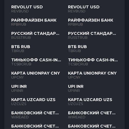
REVOLUT USD
REVOLUT USD
REVBUSD
REVBUSD
РАЙФФАЙЗЕН БАНК
РАЙФФАЙЗЕН БАНК
RFBRUB
RFBRUB
РУССКИЙ СТАНДАРТ
РУССКИЙ СТАНДАРТ
RUB
RUB
RUSSTRUB
RUSSTRUB
ВТБ RUB
ВТБ RUB
TBRUB
TBRUB
ТИНЬКОФФ CASH-IN
ТИНЬКОФФ CASH-IN
RUB
RUB
TCSBCRUB
TCSBCRUB
КАРТА UNIONPAY CNY
КАРТА UNIONPAY CNY
UPCNY
UPCNY
UPI INR
UPI INR
UPIINR
UPIINR
КАРТА UZCARD UZS
КАРТА UZCARD UZS
UZCUZS
UZCUZS
БАНКОВСКИЙ СЧЕТ
БАНКОВСКИЙ СЧЕТ
AED
AED
WIREAED
WIREAED
БАНКОВСКИЙ СЧЕТ
БАНКОВСКИЙ СЧЕТ