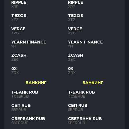
RIPPLE
RIPPLE
XRP
XRP
TEZOS
TEZOS
XTZ
XTZ
VERGE
VERGE
XVG
XVG
YEARN FINANCE
YEARN FINANCE
YFI
YFI
ZCASH
ZCASH
ZEC
ZEC
0X
0X
ZRX
ZRX
БАНКИНГ
БАНКИНГ
Т-БАНК RUB
Т-БАНК RUB
TCSBRUB
TCSBRUB
СБП RUB
СБП RUB
SBPRUB
SBPRUB
СБЕРБАНК RUB
СБЕРБАНК RUB
SBERRUB
SBERRUB