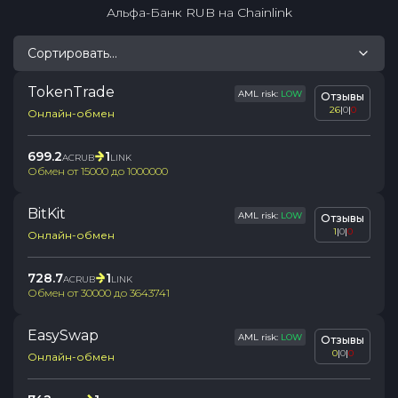
Альфа-Банк RUB
на
Chainlink
Сортировать...
TokenTrade
AML risk:
LOW
Отзывы
26
|
0
|
0
Онлайн-обмен
699.2
1
ACRUB
LINK
Обмен от
15000
до
1000000
BitKit
AML risk:
LOW
Отзывы
1
|
0
|
0
Онлайн-обмен
728.7
1
ACRUB
LINK
Обмен от
30000
до
3643741
EasySwap
AML risk:
LOW
Отзывы
0
|
0
|
0
Онлайн-обмен