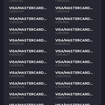
GEL
GEL
CARDGEL
CARDGEL
VISA/MASTERCARD
VISA/MASTERCARD
HUF
HUF
CARDHUF
CARDHUF
VISA/MASTERCARD
VISA/MASTERCARD
IDR
IDR
CARDIDR
CARDIDR
VISA/MASTERCARD
VISA/MASTERCARD
INR
INR
CARDINR
CARDINR
VISA/MASTERCARD
VISA/MASTERCARD
KGS
KGS
CARDKGS
CARDKGS
VISA/MASTERCARD
VISA/MASTERCARD
KZT
KZT
CARDKZT
CARDKZT
VISA/MASTERCARD
VISA/MASTERCARD
MDL
MDL
CARDMDL
CARDMDL
VISA/MASTERCARD
VISA/MASTERCARD
NGN
NGN
CARDNGN
CARDNGN
VISA/MASTERCARD
VISA/MASTERCARD
NOK
NOK
CARDNOK
CARDNOK
VISA/MASTERCARD
VISA/MASTERCARD
PLN
PLN
CARDPLN
CARDPLN