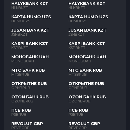
HALYKBANK KZT
HALYKBANK KZT
HLKBKZT
HLKBKZT
КАРТА HUMO UZS
КАРТА HUMO UZS
HUMOUZS
HUMOUZS
JUSAN BANK KZT
JUSAN BANK KZT
JSNBKZT
JSNBKZT
KASPI BANK KZT
KASPI BANK KZT
KSPBKZT
KSPBKZT
МОНОБАНК UAH
МОНОБАНК UAH
MONOBUAH
MONOBUAH
МТС БАНК RUB
МТС БАНК RUB
MTSBRUB
MTSBRUB
ОТКРЫТИЕ RUB
ОТКРЫТИЕ RUB
OPNBRUB
OPNBRUB
OZON БАНК RUB
OZON БАНК RUB
OZONBRUB
OZONBRUB
ПСБ RUB
ПСБ RUB
PSBRUB
PSBRUB
REVOLUT GBP
REVOLUT GBP
REVBGBP
REVBGBP