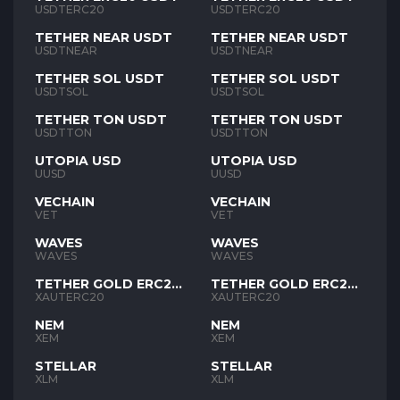
USDTERC20
USDTERC20
TETHER NEAR USDT
TETHER NEAR USDT
USDTNEAR
USDTNEAR
TETHER SOL USDT
TETHER SOL USDT
USDTSOL
USDTSOL
TETHER TON USDT
TETHER TON USDT
USDTTON
USDTTON
UTOPIA USD
UTOPIA USD
UUSD
UUSD
VECHAIN
VECHAIN
VET
VET
WAVES
WAVES
WAVES
WAVES
TETHER GOLD ERC20
TETHER GOLD ERC20
XAUT
XAUT
XAUTERC20
XAUTERC20
NEM
NEM
XEM
XEM
STELLAR
STELLAR
XLM
XLM