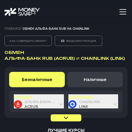
ГЛАВНАЯ
/
ОБМЕН АЛЬФА-БАНК RUB НА CHAINLINK
КАК СОВЕРШИТЬ ОБМЕН?
ВИДЕОИНСТРУКЦИЯ
ОБМЕН
АЛЬФА-БАНК RUB (ACRUB)
⇄
CHAINLINK (LINK)
Безналичные
Наличные
ОТДАЮ
ПОЛУЧАЮ
АЛЬФА-БАНК RUB
CHAINLINK
ACRUB
LINK
ЛУЧШИЕ КУРСЫ