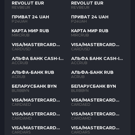
REVOLUT EUR
REVOLUT EUR
REVBEUR
REVBEUR
ПРИВАТ 24 UAH
ПРИВАТ 24 UAH
P24UAH
P24UAH
КАРТА МИР RUB
КАРТА МИР RUB
MIRCRUB
MIRCRUB
VISA/MASTERCARD
VISA/MASTERCARD
USD
USD
CARDUSD
CARDUSD
АЛЬФА БАНК CASH-IN
АЛЬФА БАНК CASH-IN
RUB
RUB
ACCRUB
ACCRUB
АЛЬФА-БАНК RUB
АЛЬФА-БАНК RUB
ACRUB
ACRUB
БЕЛАРУСБАНК BYN
БЕЛАРУСБАНК BYN
BLRBBYN
BLRBBYN
VISA/MASTERCARD
VISA/MASTERCARD
AED
AED
CARDAED
CARDAED
VISA/MASTERCARD
VISA/MASTERCARD
AMD
AMD
CARDAMD
CARDAMD
VISA/MASTERCARD
VISA/MASTERCARD
ARS
ARS
CARDARS
CARDARS