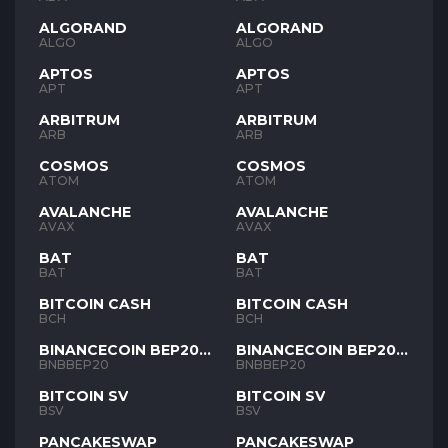
ALGORAND
ALGORAND
ALGO
ALGO
APTOS
APTOS
APT
APT
ARBITRUM
ARBITRUM
ARB
ARB
COSMOS
COSMOS
ATOM
ATOM
AVALANCHE
AVALANCHE
AVAX
AVAX
BAT
BAT
BAT
BAT
BITCOIN CASH
BITCOIN CASH
BCH
BCH
BINANCECOIN BEP20
BINANCECOIN BEP20
BNB
BNB
BNBBEP20
BNBBEP20
BITCOIN SV
BITCOIN SV
BSV
BSV
PANCAKESWAP
PANCAKESWAP