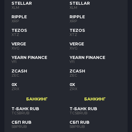
STELLAR
STELLAR
XLM
XLM
RIPPLE
RIPPLE
XRP
XRP
TEZOS
TEZOS
XTZ
XTZ
VERGE
VERGE
XVG
XVG
YEARN FINANCE
YEARN FINANCE
YFI
YFI
ZCASH
ZCASH
ZEC
ZEC
0X
0X
ZRX
ZRX
БАНКИНГ
БАНКИНГ
Т-БАНК RUB
Т-БАНК RUB
TCSBRUB
TCSBRUB
СБП RUB
СБП RUB
SBPRUB
SBPRUB