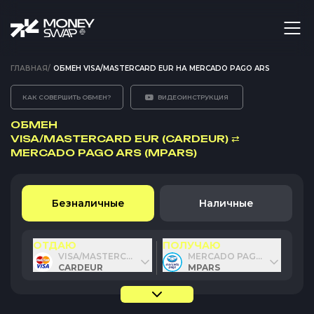
ГЛАВНАЯ
/
ОБМЕН VISA/MASTERCARD EUR НА MERCADO PAGO ARS
КАК СОВЕРШИТЬ ОБМЕН?
ВИДЕОИНСТРУКЦИЯ
ОБМЕН
VISA/MASTERCARD EUR (CARDEUR)
⇄
MERCADO PAGO ARS (MPARS)
Безналичные
Наличные
ОТДАЮ
ПОЛУЧАЮ
VISA/MASTERCARD EUR
MERCADO PAGO ARS
CARDEUR
MPARS