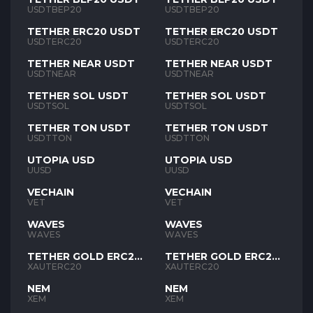
USDTBEP20
USDTBEP20
TETHER ERC20 USDT
TETHER ERC20 USDT
USDTERC20
USDTERC20
TETHER NEAR USDT
TETHER NEAR USDT
USDTNEAR
USDTNEAR
TETHER SOL USDT
TETHER SOL USDT
USDTSOL
USDTSOL
TETHER TON USDT
TETHER TON USDT
USDTTON
USDTTON
UTOPIA USD
UTOPIA USD
UUSD
UUSD
VECHAIN
VECHAIN
VET
VET
WAVES
WAVES
WAVES
WAVES
TETHER GOLD ERC20
TETHER GOLD ERC20
XAUT
XAUT
XAUTERC20
XAUTERC20
NEM
NEM
XEM
XEM