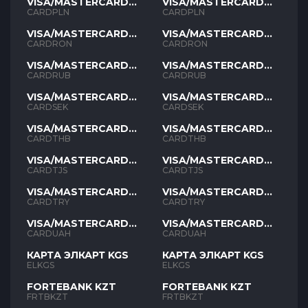
VISA/MASTERCARD
VISA/MASTERCARD
PLN
PLN
CARDPLN
CARDPLN
VISA/MASTERCARD
VISA/MASTERCARD
RON
RON
CARDRON
CARDRON
VISA/MASTERCARD
VISA/MASTERCARD
RUB
RUB
CARDRUB
CARDRUB
VISA/MASTERCARD
VISA/MASTERCARD
SEK
SEK
CARDSEK
CARDSEK
VISA/MASTERCARD
VISA/MASTERCARD
THB
THB
CARDTHB
CARDTHB
VISA/MASTERCARD
VISA/MASTERCARD
TJS
TJS
CARDTJS
CARDTJS
VISA/MASTERCARD
VISA/MASTERCARD
TYR
TYR
CARDTRY
CARDTRY
VISA/MASTERCARD
VISA/MASTERCARD
UAH
UAH
CARDUAH
CARDUAH
КАРТА ЭЛКАРТ KGS
КАРТА ЭЛКАРТ KGS
ELKGS
ELKGS
FORTEBANK KZT
FORTEBANK KZT
FRTBKZT
FRTBKZT