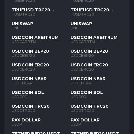
TUSD
TUSD
TUSDERC20
TUSDERC20
TRUEUSD TRC20
TRUEUSD TRC20
TUSD
TUSD
TUSDTRC20
TUSDTRC20
UNISWAP
UNISWAP
UNI
UNI
USDCOIN ARBITRUM
USDCOIN ARBITRUM
USDCARBTM
USDCARBTM
USDCOIN BEP20
USDCOIN BEP20
USDCBEP20
USDCBEP20
USDCOIN ERC20
USDCOIN ERC20
USDCERC20
USDCERC20
USDCOIN NEAR
USDCOIN NEAR
USDCNEAR
USDCNEAR
USDCOIN SOL
USDCOIN SOL
USDCSOL
USDCSOL
USDCOIN TRC20
USDCOIN TRC20
USDCTRC20
USDCTRC20
PAX DOLLAR
PAX DOLLAR
USDP
USDP
TETHER BEP20 USDT
TETHER BEP20 USDT