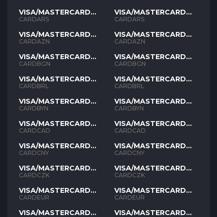
VISA/MASTERCARD
VISA/MASTERCARD
ARS
ARS
CARDARS
CARDARS
VISA/MASTERCARD
VISA/MASTERCARD
AZN
AZN
CARDAZN
CARDAZN
VISA/MASTERCARD
VISA/MASTERCARD
BGN
BGN
CARDBGN
CARDBGN
VISA/MASTERCARD
VISA/MASTERCARD
BRL
BRL
CARDBRL
CARDBRL
VISA/MASTERCARD
VISA/MASTERCARD
BYN
BYN
CARDBYN
CARDBYN
VISA/MASTERCARD
VISA/MASTERCARD
CAD
CAD
CARDCAD
CARDCAD
VISA/MASTERCARD
VISA/MASTERCARD
CNY
CNY
CARDCNY
CARDCNY
VISA/MASTERCARD
VISA/MASTERCARD
CZK
CZK
CARDCZK
CARDCZK
VISA/MASTERCARD
VISA/MASTERCARD
EUR
EUR
CARDEUR
CARDEUR
VISA/MASTERCARD
VISA/MASTERCARD