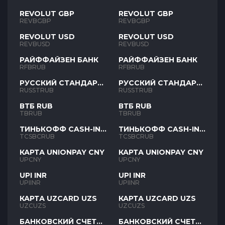
REVOLUT GBP
REVOLUT GBP
REVBGBP
REVBGBP
REVOLUT USD
REVOLUT USD
REVBUSD
REVBUSD
РАЙФФАЙЗЕН БАНК
РАЙФФАЙЗЕН БАНК
RFBRUB
RFBRUB
РУССКИЙ СТАНДАРТ
РУССКИЙ СТАНДАРТ
RUB
RUB
RUSSTRUB
RUSSTRUB
ВТБ RUB
ВТБ RUB
TBRUB
TBRUB
ТИНЬКОФФ CASH-IN
ТИНЬКОФФ CASH-IN
RUB
RUB
TCSBCRUB
TCSBCRUB
КАРТА UNIONPAY CNY
КАРТА UNIONPAY CNY
UPCNY
UPCNY
UPI INR
UPI INR
UPIINR
UPIINR
КАРТА UZCARD UZS
КАРТА UZCARD UZS
UZCUZS
UZCUZS
БАНКОВСКИЙ СЧЕТ
БАНКОВСКИЙ СЧЕТ