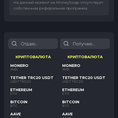
На данный момент на MoneySwap отсутствует
собственная реферальная программа.
КРИПТОВАЛЮТА
КРИПТОВАЛЮТА
MONERO
MONERO
XMR
XMR
TETHER TRC20 USDT
TETHER TRC20 USDT
USDTTRC20
USDTTRC20
ETHEREUM
ETHEREUM
ETH
ETH
BITCOIN
BITCOIN
BTC
BTC
AAVE
AAVE
AAVE
AAVE