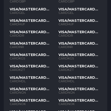
GBP
GBP
CARDGBP
CARDGBP
VISA/MASTERCARD
VISA/MASTERCARD
GEL
GEL
CARDGEL
CARDGEL
VISA/MASTERCARD
VISA/MASTERCARD
HUF
HUF
CARDHUF
CARDHUF
VISA/MASTERCARD
VISA/MASTERCARD
IDR
IDR
CARDIDR
CARDIDR
VISA/MASTERCARD
VISA/MASTERCARD
INR
INR
CARDINR
CARDINR
VISA/MASTERCARD
VISA/MASTERCARD
KGS
KGS
CARDKGS
CARDKGS
VISA/MASTERCARD
VISA/MASTERCARD
KZT
KZT
CARDKZT
CARDKZT
VISA/MASTERCARD
VISA/MASTERCARD
MDL
MDL
CARDMDL
CARDMDL
VISA/MASTERCARD
VISA/MASTERCARD
NGN
NGN
CARDNGN
CARDNGN
VISA/MASTERCARD
VISA/MASTERCARD
NOK
NOK
CARDNOK
CARDNOK