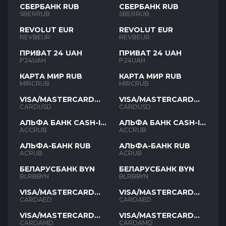
СБЕРБАНК RUB
СБЕРБАНК RUB
SBERRUB
SBERRUB
REVOLUT EUR
REVOLUT EUR
REVBEUR
REVBEUR
ПРИВАТ 24 UAH
ПРИВАТ 24 UAH
P24UAH
P24UAH
КАРТА МИР RUB
КАРТА МИР RUB
MIRCRUB
MIRCRUB
VISA/MASTERCARD
VISA/MASTERCARD
USD
USD
CARDUSD
CARDUSD
АЛЬФА БАНК CASH-IN
АЛЬФА БАНК CASH-IN
RUB
RUB
ACCRUB
ACCRUB
АЛЬФА-БАНК RUB
АЛЬФА-БАНК RUB
ACRUB
ACRUB
БЕЛАРУСБАНК BYN
БЕЛАРУСБАНК BYN
BLRBBYN
BLRBBYN
VISA/MASTERCARD
VISA/MASTERCARD
AED
AED
CARDAED
CARDAED
VISA/MASTERCARD
VISA/MASTERCARD
AMD
AMD
CARDAMD
CARDAMD