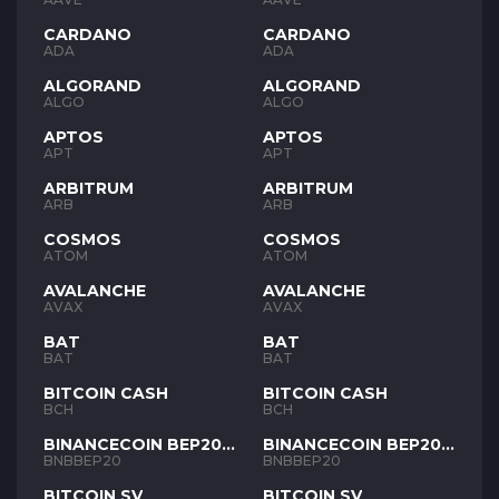
CARDANO
CARDANO
ADA
ADA
ALGORAND
ALGORAND
ALGO
ALGO
APTOS
APTOS
APT
APT
ARBITRUM
ARBITRUM
ARB
ARB
COSMOS
COSMOS
ATOM
ATOM
AVALANCHE
AVALANCHE
AVAX
AVAX
BAT
BAT
BAT
BAT
BITCOIN CASH
BITCOIN CASH
BCH
BCH
BINANCECOIN BEP20
BINANCECOIN BEP20
BNB
BNB
BNBBEP20
BNBBEP20
BITCOIN SV
BITCOIN SV