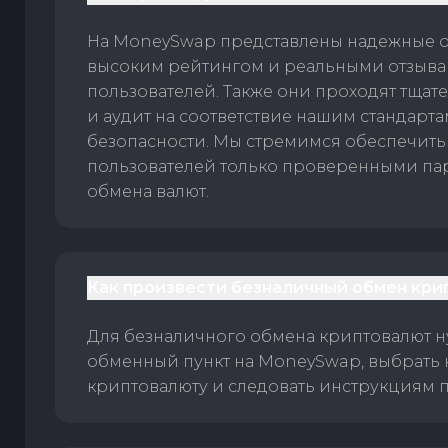
На MoneySwap представлены надежные 
высоким рейтингом и реальными отзыв
пользователей. Также они проходят тщат
и аудит на соответствие нашим стандарт
безопасности. Мы стремимся обеспечить
пользователей только проверенными па
обмена валют.
Как произвести безналичный обмен кри
Для безналичного обмена криптовалют 
обменный пункт на MoneySwap, выбрать
криптовалюту и следовать инструкциям п