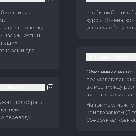
обменники с
Чтобы выбрать об
ами
курсы обмена, ком
ельную проверку
условия обслужив
ам надежности и
 наших
ртнерами для
Что такое обменн
Обменники валют
пользователям эко
активы между раз
птовалют?
лишних комиссий 
нужно подобрать
Например, можно 
 нужную
криптовалюты (Bitc
о переводу.
Сбербанка/Т-банка