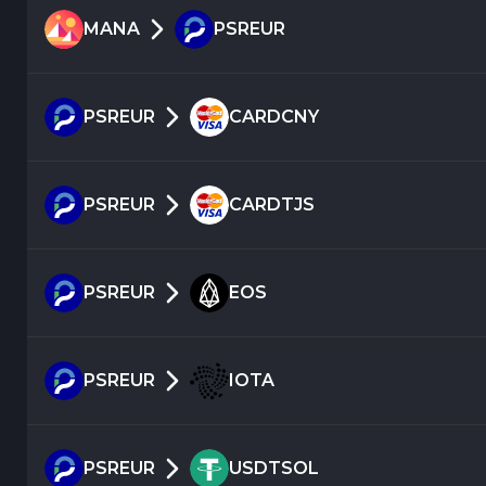
MANA
PSREUR
PSREUR
CARDCNY
PSREUR
CARDTJS
PSREUR
EOS
PSREUR
IOTA
PSREUR
USDTSOL