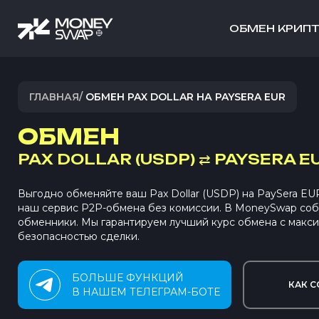
ОБМЕН КРИП
ГЛАВНАЯ
/
ОБМЕН PAX DOLLAR НА PAYSERA EUR
ОБМЕН
PAX DOLLAR (USDP)
⇄
PAYSERA EU
Выгодно обменяйте ваш Pax Dollar (USDP) на PaySera E
наш сервис P2P-обмена без комиссии. В MoneySwap со
обменники. Мы гарантируем лучший курс обмена с макс
безопасностью сделки.
БОЛЬШЕ ФУНКЦИЙ
КАК С
В НАШЕМ ТЕЛЕГРАМ-БОТЕ