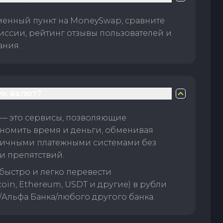
менный пункт на MoneySwap, сравните
иссии, рейтинг отзывы пользователей и
ания.
ик валют?
— это сервисы, позволяющие
номить время и деньги, обменивая
личными платежными системами без
и препятствий.
быстро и легко перевести
oin, Ethereum, USDT и другие) в рубли
/Альфа Банка/любого другого банка.