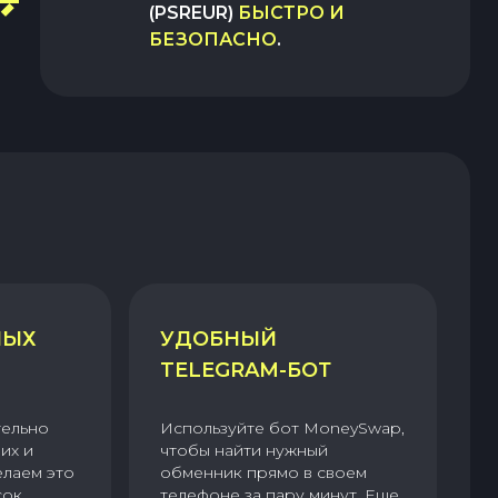
(PSREUR)
БЫСТРО И
БЕЗОПАСНО
.
НЫХ
УДОБНЫЙ
TELEGRAM-БОТ
тельно
Используйте бот MoneySwap,
их и
чтобы найти нужный
елаем это
обменник прямо в своем
сок
телефоне за пару минут. Еще