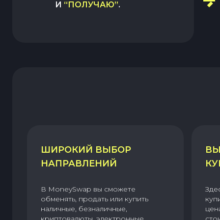
И
“ПОЛУЧАЮ”
.
ШИРОКИЙ ВЫБОР
ВЫ
НАПРАВЛЕНИЙ
КУ
В MoneySwap вы сможете
Зде
обменять, продать или купить
куп
наличные, безналичные,
цен
криптовалюты, электронные
сто