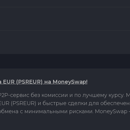
ra EUR (PSREUR) на MoneySwap!
2P-сервис без комиссии и по лучшему курсу.
 EUR (PSREUR) и быстрые сделки для обеспече
 обмена с минимальными рисками. MoneySwap 