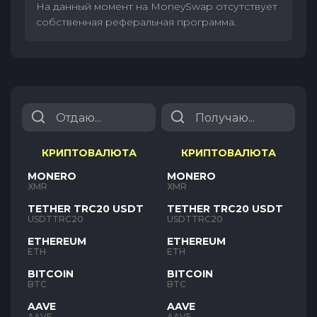
На данный момент на MoneySwap отсутствует
собственная реферальная программа.
КРИПТОВАЛЮТА
КРИПТОВАЛЮТА
MONERO
MONERO
XMR
XMR
TETHER TRC20 USDT
TETHER TRC20 USDT
USDTTRC20
USDTTRC20
ETHEREUM
ETHEREUM
ETH
ETH
BITCOIN
BITCOIN
BTC
BTC
AAVE
AAVE
AAVE
AAVE