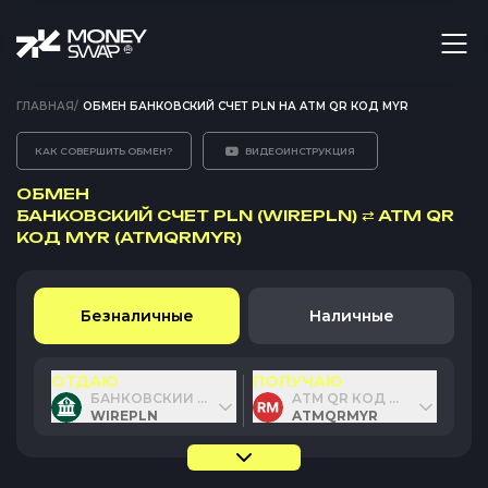
ГЛАВНАЯ
/
ОБМЕН БАНКОВСКИЙ СЧЕТ PLN НА ATM QR КОД MYR
КАК СОВЕРШИТЬ ОБМЕН?
ВИДЕОИНСТРУКЦИЯ
ОБМЕН
БАНКОВСКИЙ СЧЕТ PLN (WIREPLN)
⇄
ATM QR
КОД MYR (ATMQRMYR)
Безналичные
Наличные
ОТДАЮ
ПОЛУЧАЮ
БАНКОВСКИЙ СЧЕТ PLN
ATM QR КОД MYR
WIREPLN
ATMQRMYR