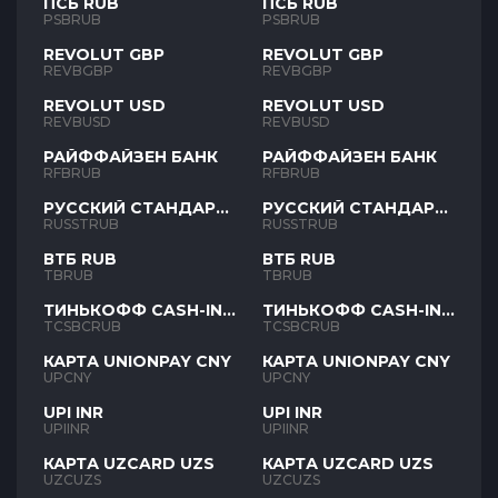
ПСБ RUB
ПСБ RUB
PSBRUB
PSBRUB
REVOLUT GBP
REVOLUT GBP
REVBGBP
REVBGBP
REVOLUT USD
REVOLUT USD
REVBUSD
REVBUSD
РАЙФФАЙЗЕН БАНК
РАЙФФАЙЗЕН БАНК
RFBRUB
RFBRUB
РУССКИЙ СТАНДАРТ
РУССКИЙ СТАНДАРТ
RUB
RUB
RUSSTRUB
RUSSTRUB
ВТБ RUB
ВТБ RUB
TBRUB
TBRUB
ТИНЬКОФФ CASH-IN
ТИНЬКОФФ CASH-IN
RUB
RUB
TCSBCRUB
TCSBCRUB
КАРТА UNIONPAY CNY
КАРТА UNIONPAY CNY
UPCNY
UPCNY
UPI INR
UPI INR
UPIINR
UPIINR
КАРТА UZCARD UZS
КАРТА UZCARD UZS
UZCUZS
UZCUZS