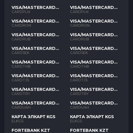
VISA/MASTERCARD
VISA/MASTERCARD
PLN
PLN
CARDPLN
CARDPLN
VISA/MASTERCARD
VISA/MASTERCARD
RON
RON
CARDRON
CARDRON
VISA/MASTERCARD
VISA/MASTERCARD
RUB
RUB
CARDRUB
CARDRUB
VISA/MASTERCARD
VISA/MASTERCARD
SEK
SEK
CARDSEK
CARDSEK
VISA/MASTERCARD
VISA/MASTERCARD
THB
THB
CARDTHB
CARDTHB
VISA/MASTERCARD
VISA/MASTERCARD
TJS
TJS
CARDTJS
CARDTJS
VISA/MASTERCARD
VISA/MASTERCARD
TYR
TYR
CARDTRY
CARDTRY
VISA/MASTERCARD
VISA/MASTERCARD
UAH
UAH
CARDUAH
CARDUAH
КАРТА ЭЛКАРТ KGS
КАРТА ЭЛКАРТ KGS
ELKGS
ELKGS
FORTEBANK KZT
FORTEBANK KZT