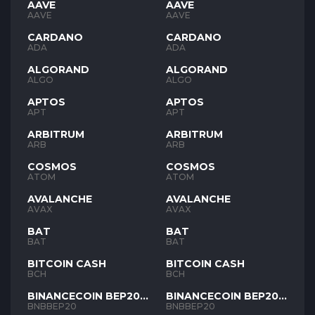
AAVE
AAVE
AAVE
AAVE
CARDANO
CARDANO
ADA
ADA
ALGORAND
ALGORAND
ALGO
ALGO
APTOS
APTOS
APT
APT
ARBITRUM
ARBITRUM
ARB
ARB
COSMOS
COSMOS
ATOM
ATOM
AVALANCHE
AVALANCHE
AVAX
AVAX
BAT
BAT
BAT
BAT
BITCOIN CASH
BITCOIN CASH
BCH
BCH
BINANCECOIN BEP20
BINANCECOIN BEP20
BNB
BNB
BNBBEP20
BNBBEP20