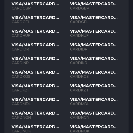
VISA/MASTERCARD
VISA/MASTERCARD
GBP
GBP
CARDGBP
CARDGBP
VISA/MASTERCARD
VISA/MASTERCARD
GEL
GEL
CARDGEL
CARDGEL
VISA/MASTERCARD
VISA/MASTERCARD
HUF
HUF
CARDHUF
CARDHUF
VISA/MASTERCARD
VISA/MASTERCARD
IDR
IDR
CARDIDR
CARDIDR
VISA/MASTERCARD
VISA/MASTERCARD
INR
INR
CARDINR
CARDINR
VISA/MASTERCARD
VISA/MASTERCARD
KGS
KGS
CARDKGS
CARDKGS
VISA/MASTERCARD
VISA/MASTERCARD
KZT
KZT
CARDKZT
CARDKZT
VISA/MASTERCARD
VISA/MASTERCARD
MDL
MDL
CARDMDL
CARDMDL
VISA/MASTERCARD
VISA/MASTERCARD
NGN
NGN
CARDNGN
CARDNGN
VISA/MASTERCARD
VISA/MASTERCARD
NOK
NOK
CARDNOK
CARDNOK