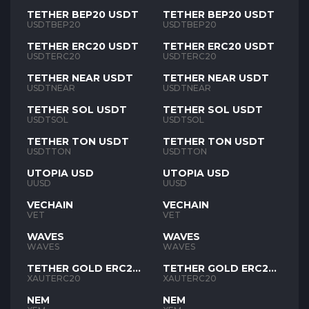
TETHER BEP20 USDT
TETHER BEP20 USDT
USDTBEP20
USDTBEP20
TETHER ERC20 USDT
TETHER ERC20 USDT
USDTERC20
USDTERC20
TETHER NEAR USDT
TETHER NEAR USDT
USDTNEAR
USDTNEAR
TETHER SOL USDT
TETHER SOL USDT
USDTSOL
USDTSOL
TETHER TON USDT
TETHER TON USDT
USDTTON
USDTTON
UTOPIA USD
UTOPIA USD
UUSD
UUSD
VECHAIN
VECHAIN
VET
VET
WAVES
WAVES
WAVES
WAVES
TETHER GOLD ERC20
TETHER GOLD ERC20
XAUT
XAUT
XAUTERC20
XAUTERC20
NEM
NEM