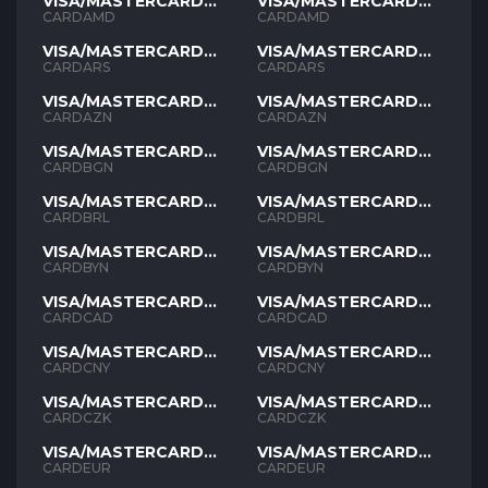
VISA/MASTERCARD
VISA/MASTERCARD
AMD
AMD
CARDAMD
CARDAMD
VISA/MASTERCARD
VISA/MASTERCARD
ARS
ARS
CARDARS
CARDARS
VISA/MASTERCARD
VISA/MASTERCARD
AZN
AZN
CARDAZN
CARDAZN
VISA/MASTERCARD
VISA/MASTERCARD
BGN
BGN
CARDBGN
CARDBGN
VISA/MASTERCARD
VISA/MASTERCARD
BRL
BRL
CARDBRL
CARDBRL
VISA/MASTERCARD
VISA/MASTERCARD
BYN
BYN
CARDBYN
CARDBYN
VISA/MASTERCARD
VISA/MASTERCARD
CAD
CAD
CARDCAD
CARDCAD
VISA/MASTERCARD
VISA/MASTERCARD
CNY
CNY
CARDCNY
CARDCNY
VISA/MASTERCARD
VISA/MASTERCARD
CZK
CZK
CARDCZK
CARDCZK
VISA/MASTERCARD
VISA/MASTERCARD
EUR
EUR
CARDEUR
CARDEUR