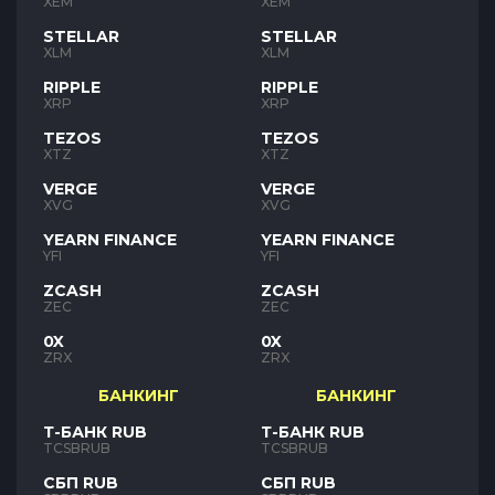
XEM
XEM
STELLAR
STELLAR
XLM
XLM
RIPPLE
RIPPLE
XRP
XRP
TEZOS
TEZOS
XTZ
XTZ
VERGE
VERGE
XVG
XVG
YEARN FINANCE
YEARN FINANCE
YFI
YFI
ZCASH
ZCASH
ZEC
ZEC
0X
0X
ZRX
ZRX
БАНКИНГ
БАНКИНГ
Т-БАНК RUB
Т-БАНК RUB
TCSBRUB
TCSBRUB
СБП RUB
СБП RUB