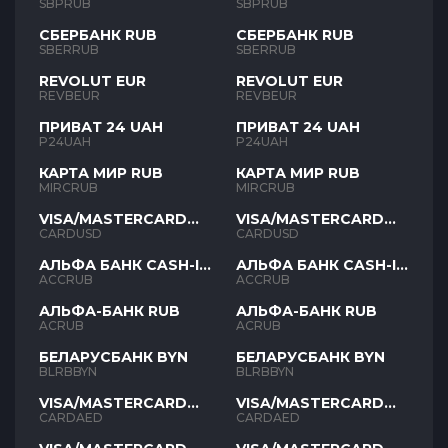
SBPRUB
SBPRUB
СБЕРБАНК RUB
СБЕРБАНК RUB
SBERRUB
SBERRUB
REVOLUT EUR
REVOLUT EUR
REVBEUR
REVBEUR
ПРИВАТ 24 UAH
ПРИВАТ 24 UAH
P24UAH
P24UAH
КАРТА МИР RUB
КАРТА МИР RUB
MIRCRUB
MIRCRUB
VISA/MASTERCARD
VISA/MASTERCARD
USD
USD
CARDUSD
CARDUSD
АЛЬФА БАНК CASH-IN
АЛЬФА БАНК CASH-IN
RUB
RUB
ACCRUB
ACCRUB
АЛЬФА-БАНК RUB
АЛЬФА-БАНК RUB
ACRUB
ACRUB
БЕЛАРУСБАНК BYN
БЕЛАРУСБАНК BYN
BLRBBYN
BLRBBYN
VISA/MASTERCARD
VISA/MASTERCARD
AED
AED
CARDAED
CARDAED