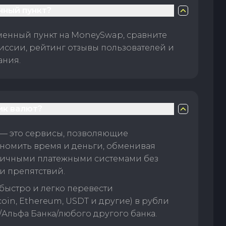
нный пункт?
менный пункт на MoneySwap, сравните
иссии, рейтинг отзывы пользователей и
ания.
ик валют?
— это сервисы, позволяющие
номить время и деньги, обменивая
личными платежными системами без
и препятствий.
быстро и легко перевести
oin, Ethereum, USDT и другие) в рубли
/Альфа Банка/любого другого банка.