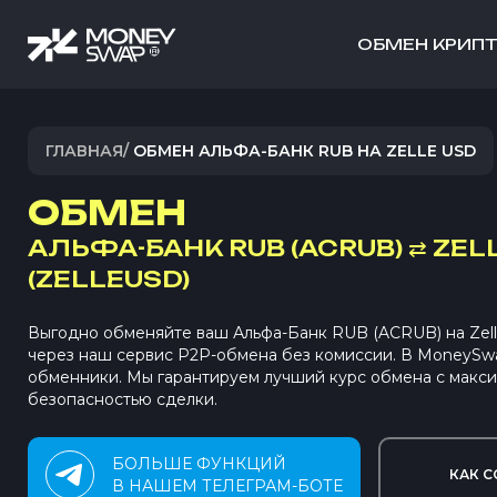
ОБМЕН КРИП
ГЛАВНАЯ
/
ОБМЕН АЛЬФА-БАНК RUB НА ZELLE USD
ОБМЕН
АЛЬФА-БАНК RUB (ACRUB)
⇄
ZEL
(ZELLEUSD)
Выгодно обменяйте ваш Альфа-Банк RUB (ACRUB) на Zel
через наш сервис P2P-обмена без комиссии. В MoneySw
обменники. Мы гарантируем лучший курс обмена с макс
безопасностью сделки.
БОЛЬШЕ ФУНКЦИЙ
КАК С
В НАШЕМ ТЕЛЕГРАМ-БОТЕ