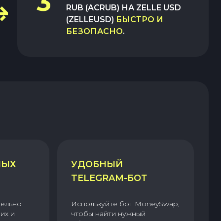
3
RUB (ACRUB)
НА
ZELLE USD
(ZELLEUSD)
БЫСТРО И
БЕЗОПАСНО
.
НЫХ
УДОБНЫЙ
TELEGRAM-БОТ
тельно
Используйте бот MoneySwap,
их и
чтобы найти нужный