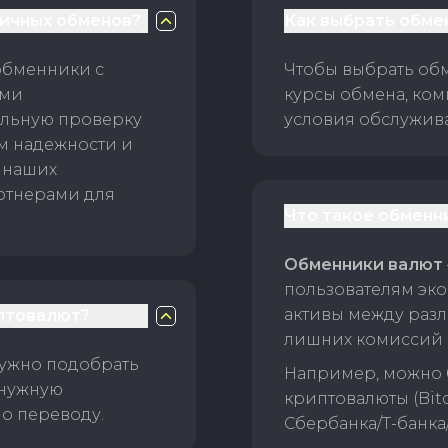
личных обменов?
Как выбрать обме
обменники с
Чтобы выбрать об
ами
курсы обмена, ком
ельную проверку
условия обслужив
ам надежности и
 наших
ртнерами для
Что такое обменн
Обменники валют
пользователям эко
активы между раз
птовалют?
лишних комиссий 
нужно подобрать
Например, можно 
 нужную
криптовалюты (Bitc
о переводу.
Сбербанка/Т-банка