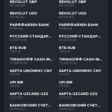
REVOLUT GBP
REVOLUT GBP
REVBGBP
REVBGBP
REVOLUT USD
REVOLUT USD
REVBUSD
REVBUSD
РАЙФФАЙЗЕН БАНК
РАЙФФАЙЗЕН БАНК
RFBRUB
RFBRUB
РУССКИЙ СТАНДАРТ
РУССКИЙ СТАНДАРТ
RUB
RUB
RUSSTRUB
RUSSTRUB
ВТБ RUB
ВТБ RUB
TBRUB
TBRUB
ТИНЬКОФФ CASH-IN
ТИНЬКОФФ CASH-IN
RUB
RUB
TCSBCRUB
TCSBCRUB
КАРТА UNIONPAY CNY
КАРТА UNIONPAY CNY
UPCNY
UPCNY
UPI INR
UPI INR
UPIINR
UPIINR
КАРТА UZCARD UZS
КАРТА UZCARD UZS
UZCUZS
UZCUZS
БАНКОВСКИЙ СЧЕТ
БАНКОВСКИЙ СЧЕТ
AED
AED
WIREAED
WIREAED