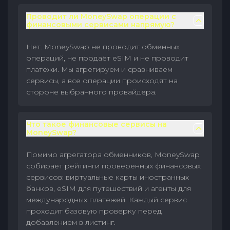
Проводит ли MoneySwap операции с
финансовыми сервисами напрямую?
Нет. MoneySwap не проводит обменных
операций, не продаёт eSIM и не проводит
платежи. Мы агрегируем и сравниваем
сервисы, а все операции происходят на
стороне выбранного провайдера.
Что такое финансовые сервисы на
MoneySwap?
Помимо агрегатора обменников, MoneySwap
собирает рейтинги проверенных финансовых
сервисов: виртуальные карты иностранных
банков, eSIM для путешествий и агенты для
международных платежей. Каждый сервис
проходит базовую проверку перед
добавлением в листинг.