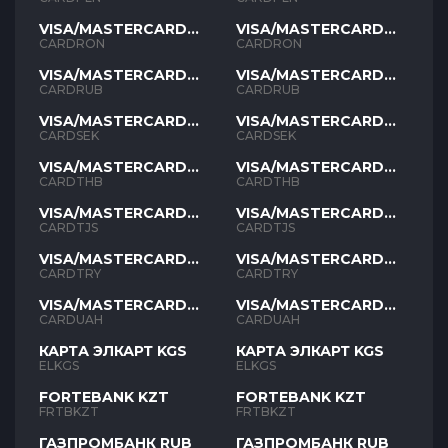
VISA/MASTERCARD
VISA/MASTERCARD
RON
RON
CARDRON
CARDRON
VISA/MASTERCARD
VISA/MASTERCARD
RUB
RUB
CARDRUB
CARDRUB
VISA/MASTERCARD
VISA/MASTERCARD
SEK
SEK
CARDSEK
CARDSEK
VISA/MASTERCARD
VISA/MASTERCARD
THB
THB
CARDTHB
CARDTHB
VISA/MASTERCARD
VISA/MASTERCARD
TJS
TJS
CARDTJS
CARDTJS
VISA/MASTERCARD
VISA/MASTERCARD
TYR
TYR
CARDTRY
CARDTRY
VISA/MASTERCARD
VISA/MASTERCARD
UAH
UAH
CARDUAH
CARDUAH
КАРТА ЭЛКАРТ KGS
КАРТА ЭЛКАРТ KGS
ELKGS
ELKGS
FORTEBANK KZT
FORTEBANK KZT
FRTBKZT
FRTBKZT
ГАЗПРОМБАНК RUB
ГАЗПРОМБАНК RUB