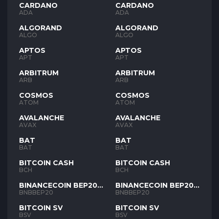
CARDANO
CARDANO
ADA
ADA
ALGORAND
ALGORAND
ALGO
ALGO
APTOS
APTOS
APT
APT
ARBITRUM
ARBITRUM
ARB
ARB
COSMOS
COSMOS
ATOM
ATOM
AVALANCHE
AVALANCHE
AVAX
AVAX
BAT
BAT
BAT
BAT
BITCOIN CASH
BITCOIN CASH
BCH
BCH
BINANCECOIN BEP20
BINANCECOIN BEP20
BNB
BNB
BNBBEP20
BNBBEP20
BITCOIN SV
BITCOIN SV
BSV
BSV