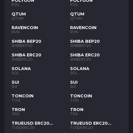
POLYGON
POLYGON
POL
POL
QTUM
QTUM
QTUM
QTUM
RAVENCOIN
RAVENCOIN
RVN
RVN
SHIBA BEP20
SHIBA BEP20
SHIBBEP20
SHIBBEP20
SHIBA ERC20
SHIBA ERC20
SHIBERC20
SHIBERC20
SOLANA
SOLANA
SOL
SOL
SUI
SUI
SUI
SUI
TONCOIN
TONCOIN
TON
TON
TRON
TRON
TRX
TRX
TRUEUSD ERC20
TRUEUSD ERC20
TUSD
TUSD
TUSDERC20
TUSDERC20