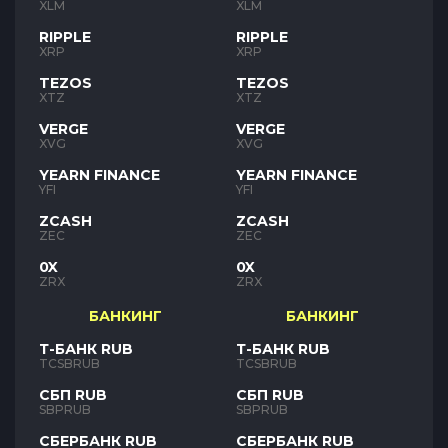
XLM
XLM
RIPPLE
RIPPLE
XRP
XRP
TEZOS
TEZOS
XTZ
XTZ
VERGE
VERGE
XVG
XVG
YEARN FINANCE
YEARN FINANCE
YFI
YFI
ZCASH
ZCASH
ZEC
ZEC
0X
0X
ZRX
ZRX
БАНКИНГ
БАНКИНГ
Т-БАНК RUB
Т-БАНК RUB
TCSBRUB
TCSBRUB
СБП RUB
СБП RUB
SBPRUB
SBPRUB
СБЕРБАНК RUB
СБЕРБАНК RUB