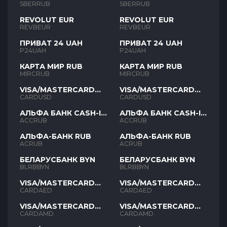
SBERRUB
SBERRUB
REVOLUT EUR
REVOLUT EUR
REVBEUR
REVBEUR
ПРИВАТ 24 UAH
ПРИВАТ 24 UAH
P24UAH
P24UAH
КАРТА МИР RUB
КАРТА МИР RUB
MIRCRUB
MIRCRUB
VISA/MASTERCARD
VISA/MASTERCARD
USD
USD
CARDUSD
CARDUSD
АЛЬФА БАНК CASH-IN
АЛЬФА БАНК CASH-IN
RUB
RUB
ACCRUB
ACCRUB
АЛЬФА-БАНК RUB
АЛЬФА-БАНК RUB
ACRUB
ACRUB
БЕЛАРУСБАНК BYN
БЕЛАРУСБАНК BYN
BLRBBYN
BLRBBYN
VISA/MASTERCARD
VISA/MASTERCARD
AED
AED
CARDAED
CARDAED
VISA/MASTERCARD
VISA/MASTERCARD
AMD
AMD
CARDAMD
CARDAMD