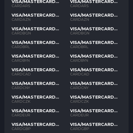
VISA/MASTERCARD
VISA/MASTERCARD
ARS
ARS
CARDARS
CARDARS
VISA/MASTERCARD
VISA/MASTERCARD
AZN
AZN
CARDAZN
CARDAZN
VISA/MASTERCARD
VISA/MASTERCARD
BGN
BGN
CARDBGN
CARDBGN
VISA/MASTERCARD
VISA/MASTERCARD
BRL
BRL
CARDBRL
CARDBRL
VISA/MASTERCARD
VISA/MASTERCARD
BYN
BYN
CARDBYN
CARDBYN
VISA/MASTERCARD
VISA/MASTERCARD
CAD
CAD
CARDCAD
CARDCAD
VISA/MASTERCARD
VISA/MASTERCARD
CNY
CNY
CARDCNY
CARDCNY
VISA/MASTERCARD
VISA/MASTERCARD
CZK
CZK
CARDCZK
CARDCZK
VISA/MASTERCARD
VISA/MASTERCARD
EUR
EUR
CARDEUR
CARDEUR
VISA/MASTERCARD
VISA/MASTERCARD
GBP
GBP
CARDGBP
CARDGBP