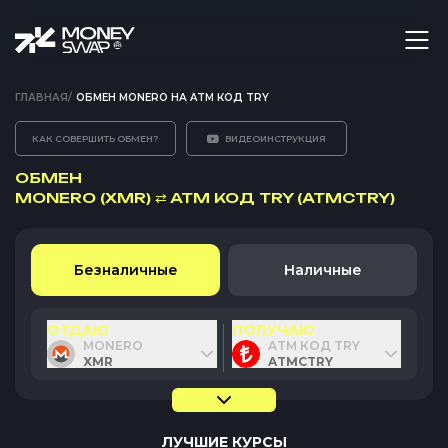
ГЛАВНАЯ
/
ОБМЕН MONERO НА ATM КОД TRY
КАК СОВЕРШИТЬ ОБМЕН?
ВИДЕОИНСТРУКЦИЯ
ОБМЕН
MONERO (XMR)
⇄
ATM КОД TRY (ATMCTRY)
Безналичные
Наличные
ОТДАЮ
ПОЛУЧАЮ
MONERO
ATM КОД TRY
XMR
ATMCTRY
ЛУЧШИЕ КУРСЫ