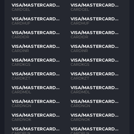
VISA/MASTERCARD
VISA/MASTERCARD
GEL
GEL
CARDGEL
CARDGEL
VISA/MASTERCARD
VISA/MASTERCARD
HUF
HUF
CARDHUF
CARDHUF
VISA/MASTERCARD
VISA/MASTERCARD
IDR
IDR
CARDIDR
CARDIDR
VISA/MASTERCARD
VISA/MASTERCARD
INR
INR
CARDINR
CARDINR
VISA/MASTERCARD
VISA/MASTERCARD
KGS
KGS
CARDKGS
CARDKGS
VISA/MASTERCARD
VISA/MASTERCARD
KZT
KZT
CARDKZT
CARDKZT
VISA/MASTERCARD
VISA/MASTERCARD
MDL
MDL
CARDMDL
CARDMDL
VISA/MASTERCARD
VISA/MASTERCARD
NGN
NGN
CARDNGN
CARDNGN
VISA/MASTERCARD
VISA/MASTERCARD
NOK
NOK
CARDNOK
CARDNOK
VISA/MASTERCARD
VISA/MASTERCARD
PLN
PLN
CARDPLN
CARDPLN