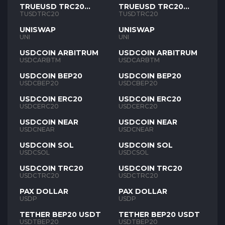
TRUEUSD TRC20
TRUEUSD TRC20
TUSD
TUSD
TUSDTRC20
TUSDTRC20
UNISWAP
UNISWAP
UNI
UNI
USDCOIN ARBITRUM
USDCOIN ARBITRUM
USDCARBTM
USDCARBTM
USDCOIN BEP20
USDCOIN BEP20
USDCBEP20
USDCBEP20
USDCOIN ERC20
USDCOIN ERC20
USDCERC20
USDCERC20
USDCOIN NEAR
USDCOIN NEAR
USDCNEAR
USDCNEAR
USDCOIN SOL
USDCOIN SOL
USDCSOL
USDCSOL
USDCOIN TRC20
USDCOIN TRC20
USDCTRC20
USDCTRC20
PAX DOLLAR
PAX DOLLAR
USDP
USDP
TETHER BEP20 USDT
TETHER BEP20 USDT
USDTBEP20
USDTBEP20