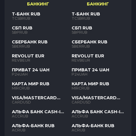
БАНКИНГ
БАНКИНГ
Т-БАНК RUB
Т-БАНК RUB
TCSBRUB
TCSBRUB
СБП RUB
СБП RUB
SBPRUB
SBPRUB
СБЕРБАНК RUB
СБЕРБАНК RUB
SBERRUB
SBERRUB
REVOLUT EUR
REVOLUT EUR
REVBEUR
REVBEUR
ПРИВАТ 24 UAH
ПРИВАТ 24 UAH
P24UAH
P24UAH
КАРТА МИР RUB
КАРТА МИР RUB
MIRCRUB
MIRCRUB
VISA/MASTERCARD
VISA/MASTERCARD
USD
USD
CARDUSD
CARDUSD
АЛЬФА БАНК CASH-IN
АЛЬФА БАНК CASH-IN
RUB
RUB
ACCRUB
ACCRUB
АЛЬФА-БАНК RUB
АЛЬФА-БАНК RUB
ACRUB
ACRUB