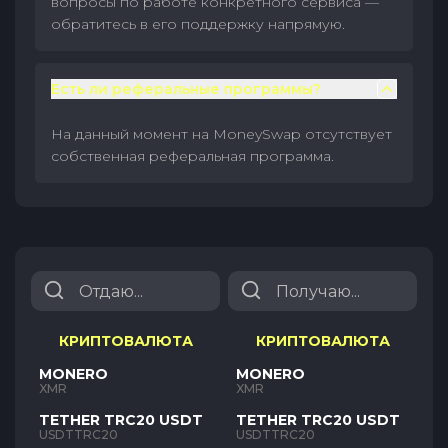
вопросы по работе конкретного сервиса —
обратитесь в его поддержку напрямую.
Есть ли реферальные программы?
На данный момент на MoneySwap отсутствует
собственная реферальная программа.
КРИПТОВАЛЮТА
КРИПТОВАЛЮТА
MONERO
MONERO
XMR
XMR
TETHER TRC20 USDT
TETHER TRC20 USDT
USDTTRC20
USDTTRC20