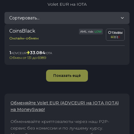
Volet EUR
на
IOTA
Сортировать...
CoinsBlack
AML risk:
LOW
Отзывы
60
|
0
|
0
Онлайн-обмен
1
33.084
ADVCEUR
IOTA
Обмен от
131
до
6989
Показать ещё
Обменяйте Volet EUR (ADVCEUR) на IOTA (IOTA)
на MoneySwap!
Обменивайте криптовалюты через наш P2P-
сервис без комиссии и по лучшему курсу.