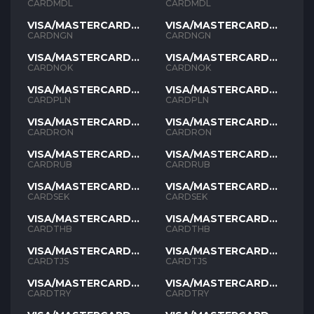
MDL
MDL
CARDMDL
CARDMDL
VISA/MASTERCARD
VISA/MASTERCARD
NGN
NGN
CARDNGN
CARDNGN
VISA/MASTERCARD
VISA/MASTERCARD
NOK
NOK
CARDNOK
CARDNOK
VISA/MASTERCARD
VISA/MASTERCARD
PLN
PLN
CARDPLN
CARDPLN
VISA/MASTERCARD
VISA/MASTERCARD
RON
RON
CARDRON
CARDRON
VISA/MASTERCARD
VISA/MASTERCARD
RUB
RUB
CARDRUB
CARDRUB
VISA/MASTERCARD
VISA/MASTERCARD
SEK
SEK
CARDSEK
CARDSEK
VISA/MASTERCARD
VISA/MASTERCARD
THB
THB
CARDTHB
CARDTHB
VISA/MASTERCARD
VISA/MASTERCARD
TJS
TJS
CARDTJS
CARDTJS
VISA/MASTERCARD
VISA/MASTERCARD
TYR
TYR
CARDTRY
CARDTRY