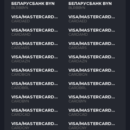
БЕЛАРУСБАНК BYN
БЕЛАРУСБАНК BYN
BLRBBYN
BLRBBYN
VISA/MASTERCARD
VISA/MASTERCARD
AED
AED
CARDAED
CARDAED
VISA/MASTERCARD
VISA/MASTERCARD
AMD
AMD
CARDAMD
CARDAMD
VISA/MASTERCARD
VISA/MASTERCARD
ARS
ARS
CARDARS
CARDARS
VISA/MASTERCARD
VISA/MASTERCARD
AZN
AZN
CARDAZN
CARDAZN
VISA/MASTERCARD
VISA/MASTERCARD
BGN
BGN
CARDBGN
CARDBGN
VISA/MASTERCARD
VISA/MASTERCARD
BRL
BRL
CARDBRL
CARDBRL
VISA/MASTERCARD
VISA/MASTERCARD
BYN
BYN
CARDBYN
CARDBYN
VISA/MASTERCARD
VISA/MASTERCARD
CAD
CAD
CARDCAD
CARDCAD
VISA/MASTERCARD
VISA/MASTERCARD
CNY
CNY
CARDCNY
CARDCNY