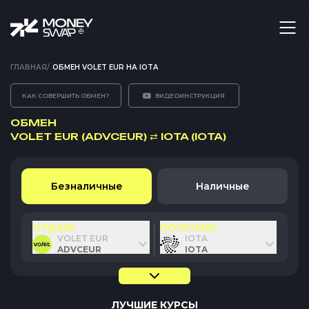
ГЛАВНАЯ
/
ОБМЕН VOLET EUR НА IOTA
КАК СОВЕРШИТЬ ОБМЕН?
ВИДЕОИНСТРУКЦИЯ
ОБМЕН
VOLET EUR (ADVCEUR)
⇄
IOTA (IOTA)
Безналичные
Наличные
ОТДАЮ
ПОЛУЧАЮ
VOLET EUR
IOTA
ADVCEUR
IOTA
ЛУЧШИЕ КУРСЫ