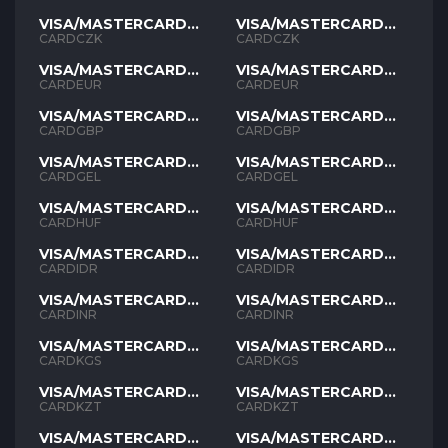
VISA/MASTERCARD
VISA/MASTERCARD
CZK
CZK
CARDCZK
CARDCZK
VISA/MASTERCARD
VISA/MASTERCARD
EUR
EUR
CARDEUR
CARDEUR
VISA/MASTERCARD
VISA/MASTERCARD
GBP
GBP
CARDGBP
CARDGBP
VISA/MASTERCARD
VISA/MASTERCARD
GEL
GEL
CARDGEL
CARDGEL
VISA/MASTERCARD
VISA/MASTERCARD
HUF
HUF
CARDHUF
CARDHUF
VISA/MASTERCARD
VISA/MASTERCARD
IDR
IDR
CARDIDR
CARDIDR
VISA/MASTERCARD
VISA/MASTERCARD
INR
INR
CARDINR
CARDINR
VISA/MASTERCARD
VISA/MASTERCARD
KGS
KGS
CARDKGS
CARDKGS
VISA/MASTERCARD
VISA/MASTERCARD
KZT
KZT
CARDKZT
CARDKZT
VISA/MASTERCARD
VISA/MASTERCARD