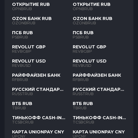
ОТКРЫТИЕ RUB
ОТКРЫТИЕ RUB
OPNBRUB
OPNBRUB
OZON БАНК RUB
OZON БАНК RUB
OZONBRUB
OZONBRUB
ПСБ RUB
ПСБ RUB
PSBRUB
PSBRUB
REVOLUT GBP
REVOLUT GBP
REVBGBP
REVBGBP
REVOLUT USD
REVOLUT USD
REVBUSD
REVBUSD
РАЙФФАЙЗЕН БАНК
РАЙФФАЙЗЕН БАНК
RFBRUB
RFBRUB
РУССКИЙ СТАНДАРТ
РУССКИЙ СТАНДАРТ
RUB
RUB
RUSSTRUB
RUSSTRUB
ВТБ RUB
ВТБ RUB
TBRUB
TBRUB
ТИНЬКОФФ CASH-IN
ТИНЬКОФФ CASH-IN
RUB
RUB
TCSBCRUB
TCSBCRUB
КАРТА UNIONPAY CNY
КАРТА UNIONPAY CNY
UPCNY
UPCNY