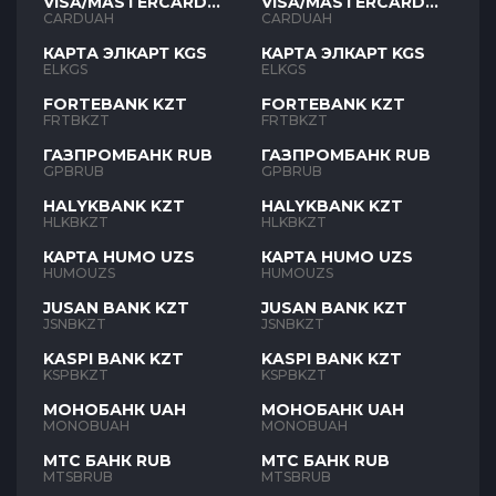
VISA/MASTERCARD
VISA/MASTERCARD
UAH
UAH
CARDUAH
CARDUAH
КАРТА ЭЛКАРТ KGS
КАРТА ЭЛКАРТ KGS
ELKGS
ELKGS
FORTEBANK KZT
FORTEBANK KZT
FRTBKZT
FRTBKZT
ГАЗПРОМБАНК RUB
ГАЗПРОМБАНК RUB
GPBRUB
GPBRUB
HALYKBANK KZT
HALYKBANK KZT
HLKBKZT
HLKBKZT
КАРТА HUMO UZS
КАРТА HUMO UZS
HUMOUZS
HUMOUZS
JUSAN BANK KZT
JUSAN BANK KZT
JSNBKZT
JSNBKZT
KASPI BANK KZT
KASPI BANK KZT
KSPBKZT
KSPBKZT
МОНОБАНК UAH
МОНОБАНК UAH
MONOBUAH
MONOBUAH
МТС БАНК RUB
МТС БАНК RUB
MTSBRUB
MTSBRUB