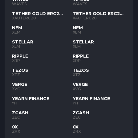
WAVES
WAVES
TETHER GOLD ERC20
TETHER GOLD ERC20
XAUT
XAUT
XAUTERC20
XAUTERC20
NEM
NEM
XEM
XEM
STELLAR
STELLAR
XLM
XLM
RIPPLE
RIPPLE
XRP
XRP
TEZOS
TEZOS
XTZ
XTZ
VERGE
VERGE
XVG
XVG
YEARN FINANCE
YEARN FINANCE
YFI
YFI
ZCASH
ZCASH
ZEC
ZEC
0X
0X
ZRX
ZRX