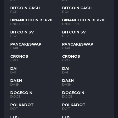
BITCOIN CASH
BITCOIN CASH
BCH
BCH
BINANCECOIN BEP20
BINANCECOIN BEP20
BNB
BNB
BNBBEP20
BNBBEP20
BITCOIN SV
BITCOIN SV
BSV
BSV
PANCAKESWAP
PANCAKESWAP
CAKE
CAKE
CRONOS
CRONOS
CRO
CRO
DAI
DAI
DAI
DAI
DASH
DASH
DASH
DASH
DOGECOIN
DOGECOIN
DOGE
DOGE
POLKADOT
POLKADOT
DOT
DOT
EOS
EOS