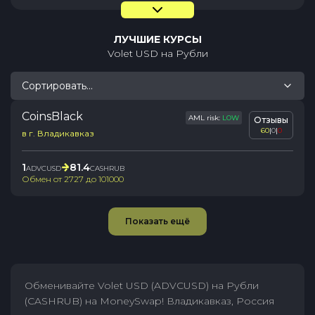
ЛУЧШИЕ КУРСЫ
Volet USD
на
Рубли
Сортировать...
CoinsBlack
AML risk:
LOW
Отзывы
60
|
0
|
0
в г. Владикавказ
1
81.4
ADVCUSD
CASHRUB
Обмен от
2727
до
101000
Показать ещё
Обменивайте Volet USD (ADVCUSD) на Рубли
(CASHRUB) на MoneySwap! Владикавказ, Россия