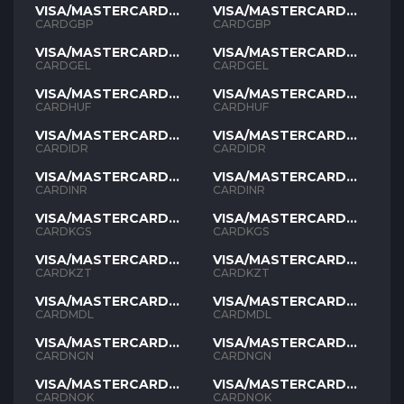
VISA/MASTERCARD
VISA/MASTERCARD
GBP
GBP
CARDGBP
CARDGBP
VISA/MASTERCARD
VISA/MASTERCARD
GEL
GEL
CARDGEL
CARDGEL
VISA/MASTERCARD
VISA/MASTERCARD
HUF
HUF
CARDHUF
CARDHUF
VISA/MASTERCARD
VISA/MASTERCARD
IDR
IDR
CARDIDR
CARDIDR
VISA/MASTERCARD
VISA/MASTERCARD
INR
INR
CARDINR
CARDINR
VISA/MASTERCARD
VISA/MASTERCARD
KGS
KGS
CARDKGS
CARDKGS
VISA/MASTERCARD
VISA/MASTERCARD
KZT
KZT
CARDKZT
CARDKZT
VISA/MASTERCARD
VISA/MASTERCARD
MDL
MDL
CARDMDL
CARDMDL
VISA/MASTERCARD
VISA/MASTERCARD
NGN
NGN
CARDNGN
CARDNGN
VISA/MASTERCARD
VISA/MASTERCARD
NOK
NOK
CARDNOK
CARDNOK