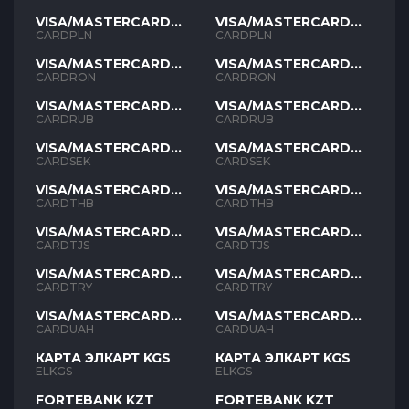
VISA/MASTERCARD
VISA/MASTERCARD
PLN
PLN
CARDPLN
CARDPLN
VISA/MASTERCARD
VISA/MASTERCARD
RON
RON
CARDRON
CARDRON
VISA/MASTERCARD
VISA/MASTERCARD
RUB
RUB
CARDRUB
CARDRUB
VISA/MASTERCARD
VISA/MASTERCARD
SEK
SEK
CARDSEK
CARDSEK
VISA/MASTERCARD
VISA/MASTERCARD
THB
THB
CARDTHB
CARDTHB
VISA/MASTERCARD
VISA/MASTERCARD
TJS
TJS
CARDTJS
CARDTJS
VISA/MASTERCARD
VISA/MASTERCARD
TYR
TYR
CARDTRY
CARDTRY
VISA/MASTERCARD
VISA/MASTERCARD
UAH
UAH
CARDUAH
CARDUAH
КАРТА ЭЛКАРТ KGS
КАРТА ЭЛКАРТ KGS
ELKGS
ELKGS
FORTEBANK KZT
FORTEBANK KZT