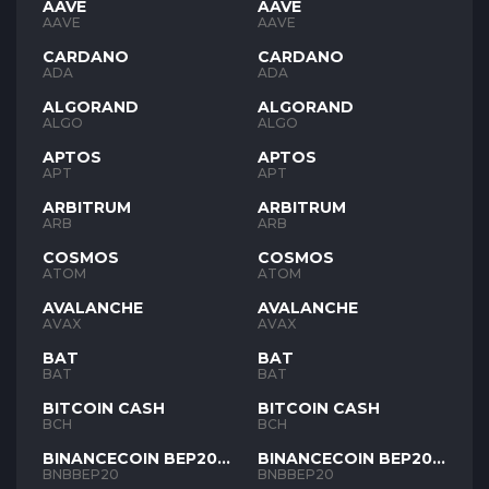
AAVE
AAVE
AAVE
AAVE
CARDANO
CARDANO
ADA
ADA
ALGORAND
ALGORAND
ALGO
ALGO
APTOS
APTOS
APT
APT
ARBITRUM
ARBITRUM
ARB
ARB
COSMOS
COSMOS
ATOM
ATOM
AVALANCHE
AVALANCHE
AVAX
AVAX
BAT
BAT
BAT
BAT
BITCOIN CASH
BITCOIN CASH
BCH
BCH
BINANCECOIN BEP20
BINANCECOIN BEP20
BNB
BNB
BNBBEP20
BNBBEP20