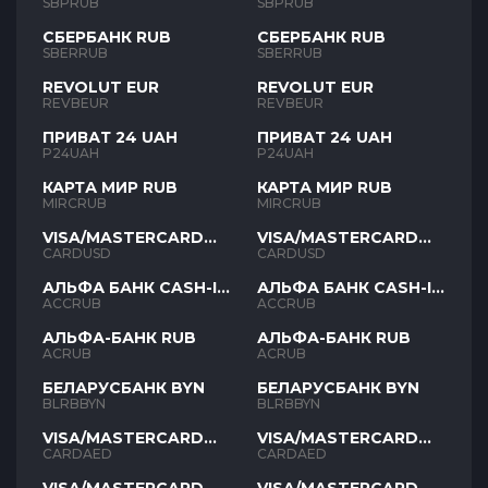
SBPRUB
SBPRUB
СБЕРБАНК RUB
СБЕРБАНК RUB
SBERRUB
SBERRUB
REVOLUT EUR
REVOLUT EUR
REVBEUR
REVBEUR
ПРИВАТ 24 UAH
ПРИВАТ 24 UAH
P24UAH
P24UAH
КАРТА МИР RUB
КАРТА МИР RUB
MIRCRUB
MIRCRUB
VISA/MASTERCARD
VISA/MASTERCARD
USD
USD
CARDUSD
CARDUSD
АЛЬФА БАНК CASH-IN
АЛЬФА БАНК CASH-IN
RUB
RUB
ACCRUB
ACCRUB
АЛЬФА-БАНК RUB
АЛЬФА-БАНК RUB
ACRUB
ACRUB
БЕЛАРУСБАНК BYN
БЕЛАРУСБАНК BYN
BLRBBYN
BLRBBYN
VISA/MASTERCARD
VISA/MASTERCARD
AED
AED
CARDAED
CARDAED