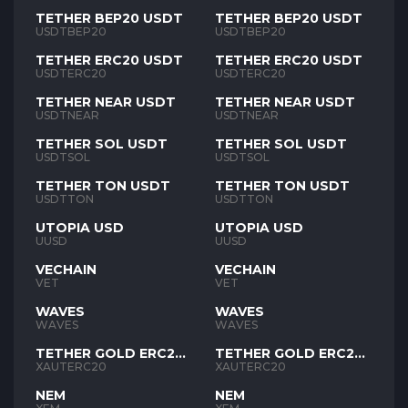
TETHER BEP20 USDT
TETHER BEP20 USDT
USDTBEP20
USDTBEP20
TETHER ERC20 USDT
TETHER ERC20 USDT
USDTERC20
USDTERC20
TETHER NEAR USDT
TETHER NEAR USDT
USDTNEAR
USDTNEAR
TETHER SOL USDT
TETHER SOL USDT
USDTSOL
USDTSOL
TETHER TON USDT
TETHER TON USDT
USDTTON
USDTTON
UTOPIA USD
UTOPIA USD
UUSD
UUSD
VECHAIN
VECHAIN
VET
VET
WAVES
WAVES
WAVES
WAVES
TETHER GOLD ERC20
TETHER GOLD ERC20
XAUT
XAUT
XAUTERC20
XAUTERC20
NEM
NEM