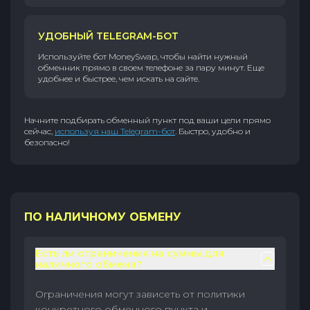
УДОБНЫЙ TELEGRAM-БОТ
Используйте бот MoneySwap, чтобы найти нужный
обменник прямо в своем телефоне за пару минут. Еще
удобнее и быстрее, чем искать на сайте.
Начните подбирать обменный пункт под ваши цели прямо
сейчас,
используя наш Telegram-бот
. Быстро, удобно и
безопасно!
ПО НАЛИЧНОМУ ОБМЕНУ
Есть ли ограничения на суммы для
наличного обмена?
Ограничения могут зависеть от политики
конкретного обменного пункта и