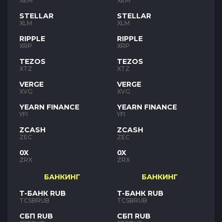
XEM
XEM
STELLAR
STELLAR
XLM
XLM
RIPPLE
RIPPLE
XRP
XRP
TEZOS
TEZOS
XTZ
XTZ
VERGE
VERGE
XVG
XVG
YEARN FINANCE
YEARN FINANCE
YFI
YFI
ZCASH
ZCASH
ZEC
ZEC
0X
0X
ZRX
ZRX
БАНКИНГ
БАНКИНГ
Т-БАНК RUB
Т-БАНК RUB
TCSBRUB
TCSBRUB
СБП RUB
СБП RUB