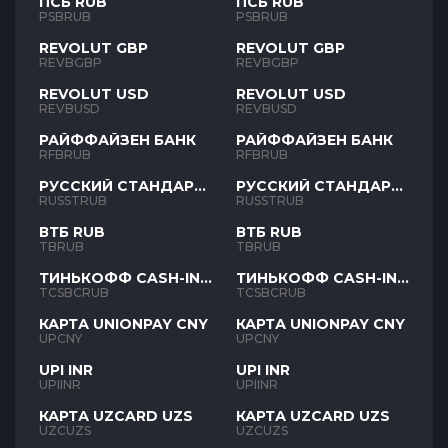
ПСБ RUB
ПСБ RUB
PSBRUB
PSBRUB
REVOLUT GBP
REVOLUT GBP
REVBGBP
REVBGBP
REVOLUT USD
REVOLUT USD
REVBUSD
REVBUSD
РАЙФФАЙЗЕН БАНК
РАЙФФАЙЗЕН БАНК
RFBRUB
RFBRUB
РУССКИЙ СТАНДАРТ
РУССКИЙ СТАНДАРТ
RUB
RUB
RUSSTRUB
RUSSTRUB
ВТБ RUB
ВТБ RUB
TBRUB
TBRUB
ТИНЬКОФФ CASH-IN
ТИНЬКОФФ CASH-IN
RUB
RUB
TCSBCRUB
TCSBCRUB
КАРТА UNIONPAY CNY
КАРТА UNIONPAY CNY
UPCNY
UPCNY
UPI INR
UPI INR
UPIINR
UPIINR
КАРТА UZCARD UZS
КАРТА UZCARD UZS
UZCUZS
UZCUZS