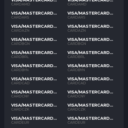
VISA/MASTERCARD
VISA/MASTERCARD
AMD
AMD
CARDAMD
CARDAMD
VISA/MASTERCARD
VISA/MASTERCARD
ARS
ARS
CARDARS
CARDARS
VISA/MASTERCARD
VISA/MASTERCARD
AZN
AZN
CARDAZN
CARDAZN
VISA/MASTERCARD
VISA/MASTERCARD
BGN
BGN
CARDBGN
CARDBGN
VISA/MASTERCARD
VISA/MASTERCARD
BRL
BRL
CARDBRL
CARDBRL
VISA/MASTERCARD
VISA/MASTERCARD
BYN
BYN
CARDBYN
CARDBYN
VISA/MASTERCARD
VISA/MASTERCARD
CAD
CAD
CARDCAD
CARDCAD
VISA/MASTERCARD
VISA/MASTERCARD
CNY
CNY
CARDCNY
CARDCNY
VISA/MASTERCARD
VISA/MASTERCARD
CZK
CZK
CARDCZK
CARDCZK
VISA/MASTERCARD
VISA/MASTERCARD
EUR
EUR
CARDEUR
CARDEUR