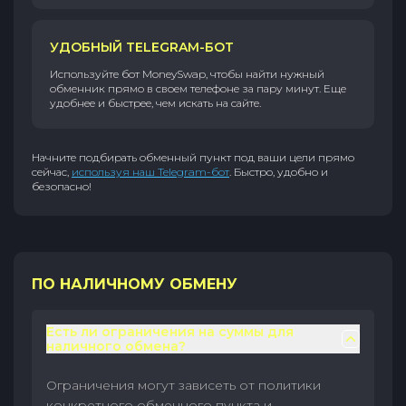
УДОБНЫЙ TELEGRAM-БОТ
Используйте бот MoneySwap, чтобы найти нужный
обменник прямо в своем телефоне за пару минут. Еще
удобнее и быстрее, чем искать на сайте.
Начните подбирать обменный пункт под ваши цели прямо
сейчас,
используя наш Telegram-бот
. Быстро, удобно и
безопасно!
ПО НАЛИЧНОМУ ОБМЕНУ
Есть ли ограничения на суммы для
наличного обмена?
Ограничения могут зависеть от политики
конкретного обменного пункта и