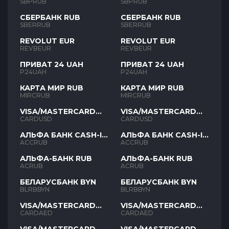
SBPRUB
SBPRUB
СБЕРБАНК RUB
СБЕРБАНК RUB
SBERRUB
SBERRUB
REVOLUT EUR
REVOLUT EUR
REVBEUR
REVBEUR
ПРИВАТ 24 UAH
ПРИВАТ 24 UAH
P24UAH
P24UAH
КАРТА МИР RUB
КАРТА МИР RUB
MIRCRUB
MIRCRUB
VISA/MASTERCARD
VISA/MASTERCARD
USD
USD
CARDUSD
CARDUSD
АЛЬФА БАНК CASH-IN
АЛЬФА БАНК CASH-IN
RUB
RUB
ACCRUB
ACCRUB
АЛЬФА-БАНК RUB
АЛЬФА-БАНК RUB
ACRUB
ACRUB
БЕЛАРУСБАНК BYN
БЕЛАРУСБАНК BYN
BLRBBYN
BLRBBYN
VISA/MASTERCARD
VISA/MASTERCARD
AED
AED
CARDAED
CARDAED