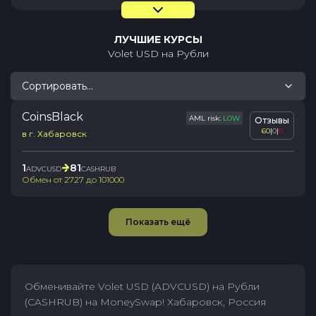
ЛУЧШИЕ КУРСЫ
Volet USD
на
Рубли
Сортировать...
CoinsBlack
AML risk:
LOW
Отзывы
60
|
0
|
0
в г. Хабаровск
1
81
ADVCUSD
CASHRUB
Обмен от
2727
до
101000
Показать ещё
Обменивайте Volet USD (ADVCUSD) на Рубли
(CASHRUB) на MoneySwap! Хабаровск, Россия