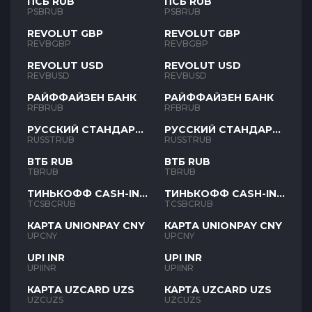
ПСБ RUB
ПСБ RUB
PSBRUB
PSBRUB
REVOLUT GBP
REVOLUT GBP
REVBGBP
REVBGBP
REVOLUT USD
REVOLUT USD
REVBUSD
REVBUSD
РАЙФФАЙЗЕН БАНК
РАЙФФАЙЗЕН БАНК
RFBRUB
RFBRUB
РУССКИЙ СТАНДАРТ
РУССКИЙ СТАНДАРТ
RUB
RUB
RUSSTRUB
RUSSTRUB
ВТБ RUB
ВТБ RUB
TBRUB
TBRUB
ТИНЬКОФФ CASH-IN
ТИНЬКОФФ CASH-IN
RUB
RUB
TCSBCRUB
TCSBCRUB
КАРТА UNIONPAY CNY
КАРТА UNIONPAY CNY
UPCNY
UPCNY
UPI INR
UPI INR
UPIINR
UPIINR
КАРТА UZCARD UZS
КАРТА UZCARD UZS
UZCUZS
UZCUZS