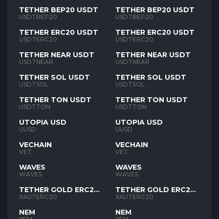
TETHER BEP20 USDT
TETHER BEP20 USDT
USDTBEP20
USDTBEP20
TETHER ERC20 USDT
TETHER ERC20 USDT
USDTERC20
USDTERC20
TETHER NEAR USDT
TETHER NEAR USDT
USDTNEAR
USDTNEAR
TETHER SOL USDT
TETHER SOL USDT
USDTSOL
USDTSOL
TETHER TON USDT
TETHER TON USDT
USDTTON
USDTTON
UTOPIA USD
UTOPIA USD
UUSD
UUSD
VECHAIN
VECHAIN
VET
VET
WAVES
WAVES
WAVES
WAVES
TETHER GOLD ERC20
TETHER GOLD ERC20
XAUT
XAUT
XAUTERC20
XAUTERC20
NEM
NEM