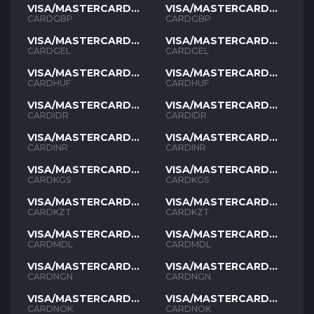
VISA/MASTERCARD
VISA/MASTERCARD
GBP
GBP
CARDGBP
CARDGBP
VISA/MASTERCARD
VISA/MASTERCARD
GEL
GEL
CARDGEL
CARDGEL
VISA/MASTERCARD
VISA/MASTERCARD
HUF
HUF
CARDHUF
CARDHUF
VISA/MASTERCARD
VISA/MASTERCARD
IDR
IDR
CARDIDR
CARDIDR
VISA/MASTERCARD
VISA/MASTERCARD
INR
INR
CARDINR
CARDINR
VISA/MASTERCARD
VISA/MASTERCARD
KGS
KGS
CARDKGS
CARDKGS
VISA/MASTERCARD
VISA/MASTERCARD
KZT
KZT
CARDKZT
CARDKZT
VISA/MASTERCARD
VISA/MASTERCARD
MDL
MDL
CARDMDL
CARDMDL
VISA/MASTERCARD
VISA/MASTERCARD
NGN
NGN
CARDNGN
CARDNGN
VISA/MASTERCARD
VISA/MASTERCARD
NOK
NOK
CARDNOK
CARDNOK