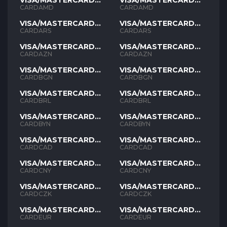
VISA/MASTERCARD
VISA/MASTERCARD
AMD
AMD
CARDAMD
CARDAMD
VISA/MASTERCARD
VISA/MASTERCARD
ARS
ARS
CARDARS
CARDARS
VISA/MASTERCARD
VISA/MASTERCARD
AZN
AZN
CARDAZN
CARDAZN
VISA/MASTERCARD
VISA/MASTERCARD
BGN
BGN
CARDBGN
CARDBGN
VISA/MASTERCARD
VISA/MASTERCARD
BRL
BRL
CARDBRL
CARDBRL
VISA/MASTERCARD
VISA/MASTERCARD
BYN
BYN
CARDBYN
CARDBYN
VISA/MASTERCARD
VISA/MASTERCARD
CAD
CAD
CARDCAD
CARDCAD
VISA/MASTERCARD
VISA/MASTERCARD
CNY
CNY
CARDCNY
CARDCNY
VISA/MASTERCARD
VISA/MASTERCARD
CZK
CZK
CARDCZK
CARDCZK
VISA/MASTERCARD
VISA/MASTERCARD
EUR
EUR
CARDEUR
CARDEUR