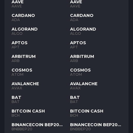
AAVE
AAVE
AAVE
AAVE
CARDANO
CARDANO
ADA
ADA
ALGORAND
ALGORAND
ALGO
ALGO
APTOS
APTOS
APT
APT
ARBITRUM
ARBITRUM
ARB
ARB
COSMOS
COSMOS
ATOM
ATOM
AVALANCHE
AVALANCHE
AVAX
AVAX
BAT
BAT
BAT
BAT
BITCOIN CASH
BITCOIN CASH
BCH
BCH
BINANCECOIN BEP20
BINANCECOIN BEP20
BNB
BNB
BNBBEP20
BNBBEP20