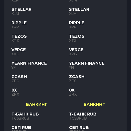
XEM
XEM
STELLAR
STELLAR
XLM
XLM
RIPPLE
RIPPLE
XRP
XRP
TEZOS
TEZOS
XTZ
XTZ
VERGE
VERGE
XVG
XVG
YEARN FINANCE
YEARN FINANCE
YFI
YFI
ZCASH
ZCASH
ZEC
ZEC
0X
0X
ZRX
ZRX
БАНКИНГ
БАНКИНГ
Т-БАНК RUB
Т-БАНК RUB
TCSBRUB
TCSBRUB
СБП RUB
СБП RUB