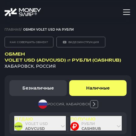
ГЛАВНАЯ
/
ОБМЕН VOLET USD НА РУБЛИ
КАК СОВЕРШИТЬ ОБМЕН?
ВИДЕОИНСТРУКЦИЯ
ОБМЕН
VOLET USD (ADVCUSD)
⇄
РУБЛИ (CASHRUB)
ХАБАРОВСК, РОССИЯ
Безналичные
Наличные
РОССИЯ
,
ХАБАРОВСК
ОТДАЮ
ПОЛУЧАЮ
VOLET USD
РУБЛИ
ADVCUSD
CASHRUB