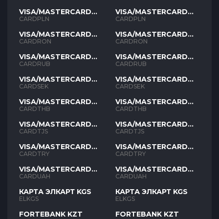
VISA/MASTERCARD
VISA/MASTERCARD
PLN
PLN
CARDPLN
CARDPLN
VISA/MASTERCARD
VISA/MASTERCARD
RON
RON
CARDRON
CARDRON
VISA/MASTERCARD
VISA/MASTERCARD
RUB
RUB
CARDRUB
CARDRUB
VISA/MASTERCARD
VISA/MASTERCARD
SEK
SEK
CARDSEK
CARDSEK
VISA/MASTERCARD
VISA/MASTERCARD
THB
THB
CARDTHB
CARDTHB
VISA/MASTERCARD
VISA/MASTERCARD
TJS
TJS
CARDTJS
CARDTJS
VISA/MASTERCARD
VISA/MASTERCARD
TYR
TYR
CARDTRY
CARDTRY
VISA/MASTERCARD
VISA/MASTERCARD
UAH
UAH
CARDUAH
CARDUAH
КАРТА ЭЛКАРТ KGS
КАРТА ЭЛКАРТ KGS
ELKGS
ELKGS
FORTEBANK KZT
FORTEBANK KZT