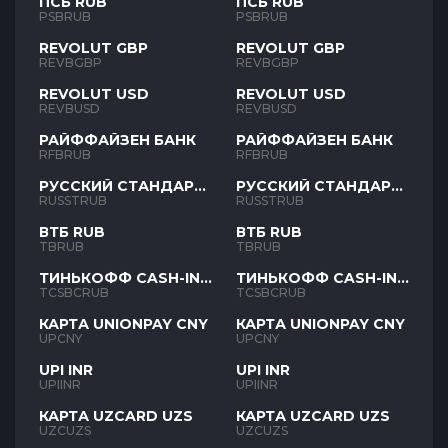
ПСБ RUB
ПСБ RUB
PSBRUB
PSBRUB
REVOLUT GBP
REVOLUT GBP
REVBGBP
REVBGBP
REVOLUT USD
REVOLUT USD
REVBUSD
REVBUSD
РАЙФФАЙЗЕН БАНК
РАЙФФАЙЗЕН БАНК
RFBRUB
RFBRUB
РУССКИЙ СТАНДАРТ
РУССКИЙ СТАНДАРТ
RUB
RUB
RUSSTRUB
RUSSTRUB
ВТБ RUB
ВТБ RUB
TBRUB
TBRUB
ТИНЬКОФФ CASH-IN
ТИНЬКОФФ CASH-IN
RUB
RUB
TCSBCRUB
TCSBCRUB
КАРТА UNIONPAY CNY
КАРТА UNIONPAY CNY
UPCNY
UPCNY
UPI INR
UPI INR
UPIINR
UPIINR
КАРТА UZCARD UZS
КАРТА UZCARD UZS
UZCUZS
UZCUZS