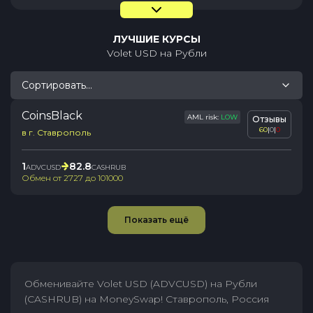
ЛУЧШИЕ КУРСЫ
Volet USD
на
Рубли
Сортировать...
CoinsBlack
AML risk:
LOW
Отзывы
60
|
0
|
0
в г. Ставрополь
1
82.8
ADVCUSD
CASHRUB
Обмен от
2727
до
101000
Показать ещё
Обменивайте Volet USD (ADVCUSD) на Рубли
(CASHRUB) на MoneySwap! Ставрополь, Россия