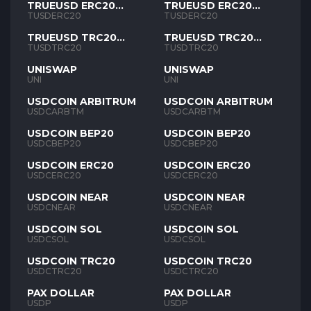
TRUEUSD ERC20
TRUEUSD ERC20
TUSD
TUSD
TUSDERC20
TUSDERC20
TRUEUSD TRC20
TRUEUSD TRC20
TUSD
TUSD
TUSDTRC20
TUSDTRC20
UNISWAP
UNISWAP
UNI
UNI
USDCOIN ARBITRUM
USDCOIN ARBITRUM
USDCARBTM
USDCARBTM
USDCOIN BEP20
USDCOIN BEP20
USDCBEP20
USDCBEP20
USDCOIN ERC20
USDCOIN ERC20
USDCERC20
USDCERC20
USDCOIN NEAR
USDCOIN NEAR
USDCNEAR
USDCNEAR
USDCOIN SOL
USDCOIN SOL
USDCSOL
USDCSOL
USDCOIN TRC20
USDCOIN TRC20
USDCTRC20
USDCTRC20
PAX DOLLAR
PAX DOLLAR
USDP
USDP