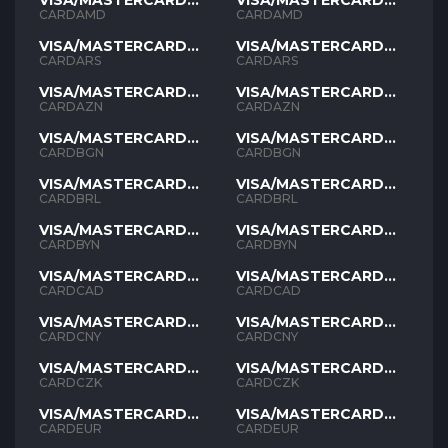
VISA/MASTERCARD
VISA/MASTERCARD
AMD
AMD
CARDAMD
CARDAMD
VISA/MASTERCARD
VISA/MASTERCARD
ARS
ARS
CARDARS
CARDARS
VISA/MASTERCARD
VISA/MASTERCARD
AZN
AZN
CARDAZN
CARDAZN
VISA/MASTERCARD
VISA/MASTERCARD
BGN
BGN
CARDBGN
CARDBGN
VISA/MASTERCARD
VISA/MASTERCARD
BRL
BRL
CARDBRL
CARDBRL
VISA/MASTERCARD
VISA/MASTERCARD
BYN
BYN
CARDBYN
CARDBYN
VISA/MASTERCARD
VISA/MASTERCARD
CAD
CAD
CARDCAD
CARDCAD
VISA/MASTERCARD
VISA/MASTERCARD
CNY
CNY
CARDCNY
CARDCNY
VISA/MASTERCARD
VISA/MASTERCARD
CZK
CZK
CARDCZK
CARDCZK
VISA/MASTERCARD
VISA/MASTERCARD
EUR
EUR
CARDEUR
CARDEUR