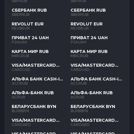
SBPRUB
SBPRUB
СБЕРБАНК RUB
СБЕРБАНК RUB
SBERRUB
SBERRUB
REVOLUT EUR
REVOLUT EUR
REVBEUR
REVBEUR
ПРИВАТ 24 UAH
ПРИВАТ 24 UAH
P24UAH
P24UAH
КАРТА МИР RUB
КАРТА МИР RUB
MIRCRUB
MIRCRUB
VISA/MASTERCARD
VISA/MASTERCARD
USD
USD
CARDUSD
CARDUSD
АЛЬФА БАНК CASH-IN
АЛЬФА БАНК CASH-IN
RUB
RUB
ACCRUB
ACCRUB
АЛЬФА-БАНК RUB
АЛЬФА-БАНК RUB
ACRUB
ACRUB
БЕЛАРУСБАНК BYN
БЕЛАРУСБАНК BYN
BLRBBYN
BLRBBYN
VISA/MASTERCARD
VISA/MASTERCARD
AED
AED
CARDAED
CARDAED