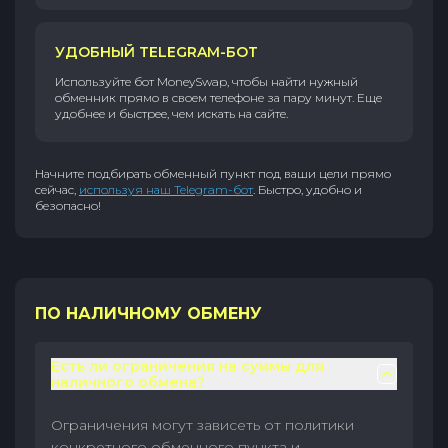
УДОБНЫЙ TELEGRAM-БОТ
Используйте бот MoneySwap, чтобы найти нужный
обменник прямо в своем телефоне за пару минут. Еще
удобнее и быстрее, чем искать на сайте.
Начните подбирать обменный пункт под ваши цели прямо
сейчас,
используя наш Telegram-бот
. Быстро, удобно и
безопасно!
ПО НАЛИЧНОМУ ОБМЕНУ
Есть ли ограничения на суммы для
наличного обмена?
Ограничения могут зависеть от политики
конкретного обменного пункта и