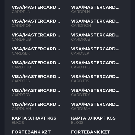
VISA/MASTERCARD
VISA/MASTERCARD
PLN
PLN
CARDPLN
CARDPLN
VISA/MASTERCARD
VISA/MASTERCARD
RON
RON
CARDRON
CARDRON
VISA/MASTERCARD
VISA/MASTERCARD
RUB
RUB
CARDRUB
CARDRUB
VISA/MASTERCARD
VISA/MASTERCARD
SEK
SEK
CARDSEK
CARDSEK
VISA/MASTERCARD
VISA/MASTERCARD
THB
THB
CARDTHB
CARDTHB
VISA/MASTERCARD
VISA/MASTERCARD
TJS
TJS
CARDTJS
CARDTJS
VISA/MASTERCARD
VISA/MASTERCARD
TYR
TYR
CARDTRY
CARDTRY
VISA/MASTERCARD
VISA/MASTERCARD
UAH
UAH
CARDUAH
CARDUAH
КАРТА ЭЛКАРТ KGS
КАРТА ЭЛКАРТ KGS
ELKGS
ELKGS
FORTEBANK KZT
FORTEBANK KZT