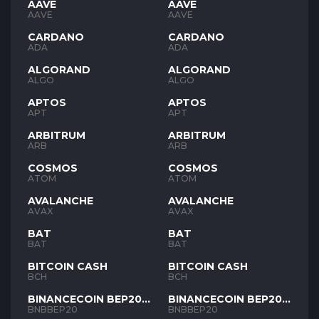
AAVE
AAVE
AAVE
AAVE
CARDANO
CARDANO
ADA
ADA
ALGORAND
ALGORAND
ALGO
ALGO
APTOS
APTOS
APT
APT
ARBITRUM
ARBITRUM
ARB
ARB
COSMOS
COSMOS
ATOM
ATOM
AVALANCHE
AVALANCHE
AVAX
AVAX
BAT
BAT
BAT
BAT
BITCOIN CASH
BITCOIN CASH
BCH
BCH
BINANCECOIN BEP20
BINANCECOIN BEP20
BNB
BNB
BNBBEP20
BNBBEP20