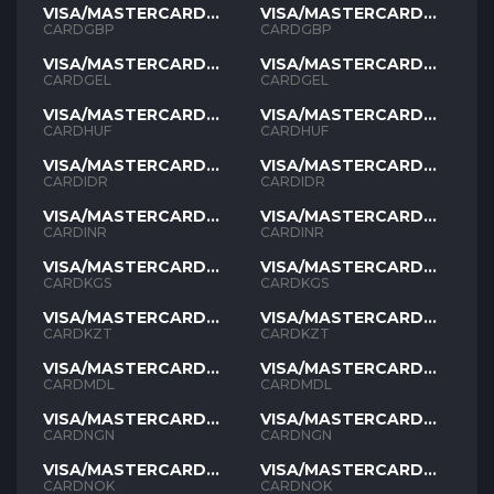
VISA/MASTERCARD
VISA/MASTERCARD
GBP
GBP
CARDGBP
CARDGBP
VISA/MASTERCARD
VISA/MASTERCARD
GEL
GEL
CARDGEL
CARDGEL
VISA/MASTERCARD
VISA/MASTERCARD
HUF
HUF
CARDHUF
CARDHUF
VISA/MASTERCARD
VISA/MASTERCARD
IDR
IDR
CARDIDR
CARDIDR
VISA/MASTERCARD
VISA/MASTERCARD
INR
INR
CARDINR
CARDINR
VISA/MASTERCARD
VISA/MASTERCARD
KGS
KGS
CARDKGS
CARDKGS
VISA/MASTERCARD
VISA/MASTERCARD
KZT
KZT
CARDKZT
CARDKZT
VISA/MASTERCARD
VISA/MASTERCARD
MDL
MDL
CARDMDL
CARDMDL
VISA/MASTERCARD
VISA/MASTERCARD
NGN
NGN
CARDNGN
CARDNGN
VISA/MASTERCARD
VISA/MASTERCARD
NOK
NOK
CARDNOK
CARDNOK