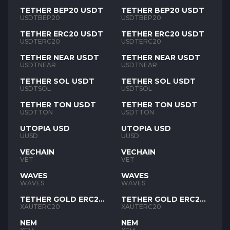
TETHER BEP20 USDT
TETHER BEP20 USDT
USDTBEP20
USDTBEP20
TETHER ERC20 USDT
TETHER ERC20 USDT
USDTERC20
USDTERC20
TETHER NEAR USDT
TETHER NEAR USDT
USDTNEAR
USDTNEAR
TETHER SOL USDT
TETHER SOL USDT
USDTSOL
USDTSOL
TETHER TON USDT
TETHER TON USDT
USDTTON
USDTTON
UTOPIA USD
UTOPIA USD
UUSD
UUSD
VECHAIN
VECHAIN
VET
VET
WAVES
WAVES
WAVES
WAVES
TETHER GOLD ERC20
TETHER GOLD ERC20
XAUT
XAUT
XAUTERC20
XAUTERC20
NEM
NEM