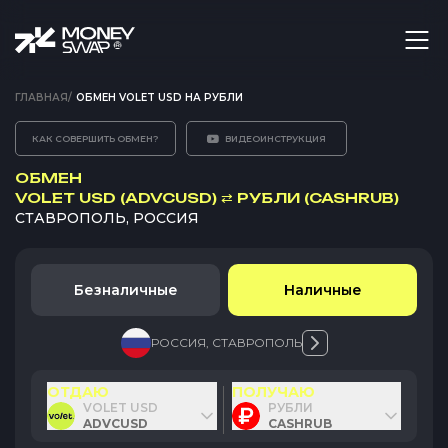
ГЛАВНАЯ
/
ОБМЕН VOLET USD НА РУБЛИ
КАК СОВЕРШИТЬ ОБМЕН?
ВИДЕОИНСТРУКЦИЯ
ОБМЕН
VOLET USD (ADVCUSD)
⇄
РУБЛИ (CASHRUB)
СТАВРОПОЛЬ, РОССИЯ
Безналичные
Наличные
РОССИЯ
,
СТАВРОПОЛЬ
ОТДАЮ
ПОЛУЧАЮ
VOLET USD
РУБЛИ
ADVCUSD
CASHRUB