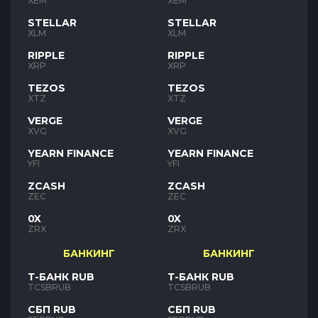
XEM
XEM
STELLAR
STELLAR
XLM
XLM
RIPPLE
RIPPLE
XRP
XRP
TEZOS
TEZOS
XTZ
XTZ
VERGE
VERGE
XVG
XVG
YEARN FINANCE
YEARN FINANCE
YFI
YFI
ZCASH
ZCASH
ZEC
ZEC
0X
0X
ZRX
ZRX
БАНКИНГ
БАНКИНГ
Т-БАНК RUB
Т-БАНК RUB
TCSBRUB
TCSBRUB
СБП RUB
СБП RUB