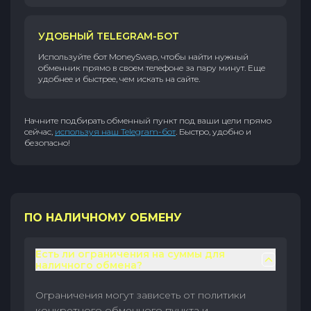
УДОБНЫЙ TELEGRAM-БОТ
Используйте бот MoneySwap, чтобы найти нужный
обменник прямо в своем телефоне за пару минут. Еще
удобнее и быстрее, чем искать на сайте.
Начните подбирать обменный пункт под ваши цели прямо
сейчас,
используя наш Telegram-бот
. Быстро, удобно и
безопасно!
ПО НАЛИЧНОМУ ОБМЕНУ
Есть ли ограничения на суммы для
наличного обмена?
Ограничения могут зависеть от политики
конкретного обменного пункта и