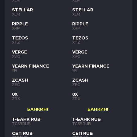
XEM
XEM
STELLAR
STELLAR
XLM
XLM
RIPPLE
RIPPLE
XRP
XRP
TEZOS
TEZOS
XTZ
XTZ
VERGE
VERGE
XVG
XVG
YEARN FINANCE
YEARN FINANCE
YFI
YFI
ZCASH
ZCASH
ZEC
ZEC
0X
0X
ZRX
ZRX
БАНКИНГ
БАНКИНГ
Т-БАНК RUB
Т-БАНК RUB
TCSBRUB
TCSBRUB
СБП RUB
СБП RUB