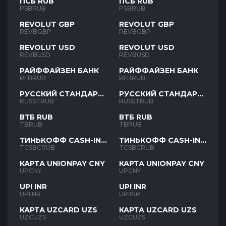
ПСБ RUB
ПСБ RUB
PSBRUB
PSBRUB
REVOLUT GBP
REVOLUT GBP
REVBGBP
REVBGBP
REVOLUT USD
REVOLUT USD
REVBUSD
REVBUSD
РАЙФФАЙЗЕН БАНК
РАЙФФАЙЗЕН БАНК
RFBRUB
RFBRUB
РУССКИЙ СТАНДАРТ
РУССКИЙ СТАНДАРТ
RUB
RUB
RUSSTRUB
RUSSTRUB
ВТБ RUB
ВТБ RUB
TBRUB
TBRUB
ТИНЬКОФФ CASH-IN
ТИНЬКОФФ CASH-IN
RUB
RUB
TCSBCRUB
TCSBCRUB
КАРТА UNIONPAY CNY
КАРТА UNIONPAY CNY
UPCNY
UPCNY
UPI INR
UPI INR
UPIINR
UPIINR
КАРТА UZCARD UZS
КАРТА UZCARD UZS
UZCUZS
UZCUZS