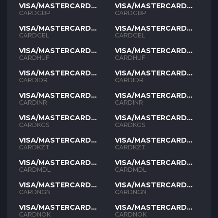
VISA/MASTERCARD
VISA/MASTERCARD
GBP
GBP
CARDGBP
CARDGBP
VISA/MASTERCARD
VISA/MASTERCARD
GEL
GEL
CARDGEL
CARDGEL
VISA/MASTERCARD
VISA/MASTERCARD
HUF
HUF
CARDHUF
CARDHUF
VISA/MASTERCARD
VISA/MASTERCARD
IDR
IDR
CARDIDR
CARDIDR
VISA/MASTERCARD
VISA/MASTERCARD
INR
INR
CARDINR
CARDINR
VISA/MASTERCARD
VISA/MASTERCARD
KGS
KGS
CARDKGS
CARDKGS
VISA/MASTERCARD
VISA/MASTERCARD
KZT
KZT
CARDKZT
CARDKZT
VISA/MASTERCARD
VISA/MASTERCARD
MDL
MDL
CARDMDL
CARDMDL
VISA/MASTERCARD
VISA/MASTERCARD
NGN
NGN
CARDNGN
CARDNGN
VISA/MASTERCARD
VISA/MASTERCARD
NOK
NOK
CARDNOK
CARDNOK