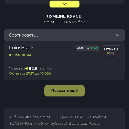
ЛУЧШИЕ КУРСЫ
Volet USD
на
Рубли
Сортировать...
CoinsBlack
AML risk:
LOW
Отзывы
60
|
0
|
0
в г. Вологда
1
82.8
ADVCUSD
CASHRUB
Обмен от
2727
до
101000
Показать ещё
Обменивайте Volet USD (ADVCUSD) на Рубли
(CASHRUB) на MoneySwap! Вологда, Россия