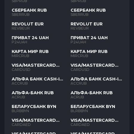
SBPRUB
SBPRUB
СБЕРБАНК RUB
СБЕРБАНК RUB
SBERRUB
SBERRUB
REVOLUT EUR
REVOLUT EUR
REVBEUR
REVBEUR
ПРИВАТ 24 UAH
ПРИВАТ 24 UAH
P24UAH
P24UAH
КАРТА МИР RUB
КАРТА МИР RUB
MIRCRUB
MIRCRUB
VISA/MASTERCARD
VISA/MASTERCARD
USD
USD
CARDUSD
CARDUSD
АЛЬФА БАНК CASH-IN
АЛЬФА БАНК CASH-IN
RUB
RUB
ACCRUB
ACCRUB
АЛЬФА-БАНК RUB
АЛЬФА-БАНК RUB
ACRUB
ACRUB
БЕЛАРУСБАНК BYN
БЕЛАРУСБАНК BYN
BLRBBYN
BLRBBYN
VISA/MASTERCARD
VISA/MASTERCARD
AED
AED
CARDAED
CARDAED