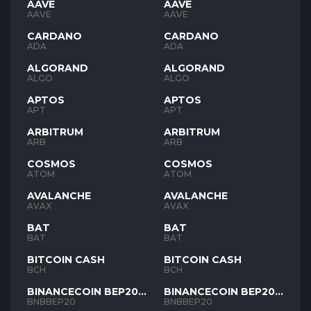
AAVE
AAVE
AAVE
AAVE
CARDANO
CARDANO
ADA
ADA
ALGORAND
ALGORAND
ALGO
ALGO
APTOS
APTOS
APT
APT
ARBITRUM
ARBITRUM
ARB
ARB
COSMOS
COSMOS
ATOM
ATOM
AVALANCHE
AVALANCHE
AVAX
AVAX
BAT
BAT
BAT
BAT
BITCOIN CASH
BITCOIN CASH
BCH
BCH
BINANCECOIN BEP20
BINANCECOIN BEP20
BNB
BNB
BNBBEP20
BNBBEP20