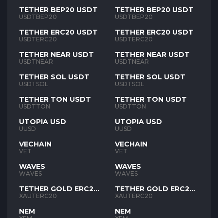
TETHER BEP20 USDT
TETHER BEP20 USDT
USDTBEP20
USDTBEP20
TETHER ERC20 USDT
TETHER ERC20 USDT
USDTERC20
USDTERC20
TETHER NEAR USDT
TETHER NEAR USDT
USDTNEAR
USDTNEAR
TETHER SOL USDT
TETHER SOL USDT
USDTSOL
USDTSOL
TETHER TON USDT
TETHER TON USDT
USDTTON
USDTTON
UTOPIA USD
UTOPIA USD
UUSD
UUSD
VECHAIN
VECHAIN
VET
VET
WAVES
WAVES
WAVES
WAVES
TETHER GOLD ERC20
TETHER GOLD ERC20
XAUT
XAUT
XAUTERC20
XAUTERC20
NEM
NEM