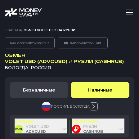
ГЛАВНАЯ
/
ОБМЕН VOLET USD НА РУБЛИ
КАК СОВЕРШИТЬ ОБМЕН?
ВИДЕОИНСТРУКЦИЯ
ОБМЕН
VOLET USD (ADVCUSD)
⇄
РУБЛИ (CASHRUB)
ВОЛОГДА, РОССИЯ
Безналичные
Наличные
РОССИЯ
,
ВОЛОГДА
ОТДАЮ
ПОЛУЧАЮ
VOLET USD
РУБЛИ
ADVCUSD
CASHRUB