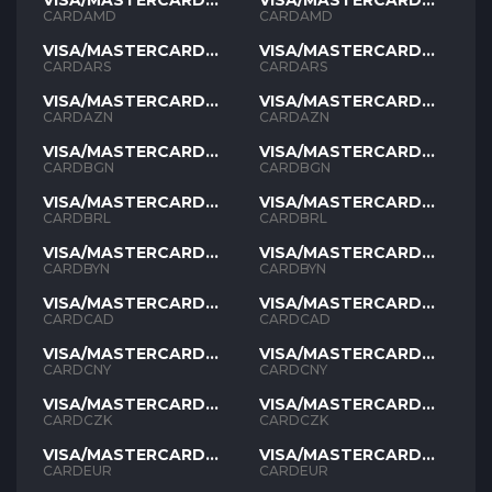
VISA/MASTERCARD
VISA/MASTERCARD
AMD
AMD
CARDAMD
CARDAMD
VISA/MASTERCARD
VISA/MASTERCARD
ARS
ARS
CARDARS
CARDARS
VISA/MASTERCARD
VISA/MASTERCARD
AZN
AZN
CARDAZN
CARDAZN
VISA/MASTERCARD
VISA/MASTERCARD
BGN
BGN
CARDBGN
CARDBGN
VISA/MASTERCARD
VISA/MASTERCARD
BRL
BRL
CARDBRL
CARDBRL
VISA/MASTERCARD
VISA/MASTERCARD
BYN
BYN
CARDBYN
CARDBYN
VISA/MASTERCARD
VISA/MASTERCARD
CAD
CAD
CARDCAD
CARDCAD
VISA/MASTERCARD
VISA/MASTERCARD
CNY
CNY
CARDCNY
CARDCNY
VISA/MASTERCARD
VISA/MASTERCARD
CZK
CZK
CARDCZK
CARDCZK
VISA/MASTERCARD
VISA/MASTERCARD
EUR
EUR
CARDEUR
CARDEUR