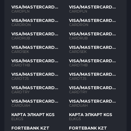
VISA/MASTERCARD
VISA/MASTERCARD
PLN
PLN
CARDPLN
CARDPLN
VISA/MASTERCARD
VISA/MASTERCARD
RON
RON
CARDRON
CARDRON
VISA/MASTERCARD
VISA/MASTERCARD
RUB
RUB
CARDRUB
CARDRUB
VISA/MASTERCARD
VISA/MASTERCARD
SEK
SEK
CARDSEK
CARDSEK
VISA/MASTERCARD
VISA/MASTERCARD
THB
THB
CARDTHB
CARDTHB
VISA/MASTERCARD
VISA/MASTERCARD
TJS
TJS
CARDTJS
CARDTJS
VISA/MASTERCARD
VISA/MASTERCARD
TYR
TYR
CARDTRY
CARDTRY
VISA/MASTERCARD
VISA/MASTERCARD
UAH
UAH
CARDUAH
CARDUAH
КАРТА ЭЛКАРТ KGS
КАРТА ЭЛКАРТ KGS
ELKGS
ELKGS
FORTEBANK KZT
FORTEBANK KZT