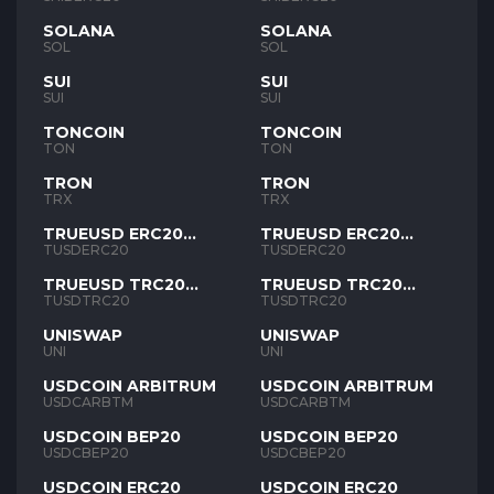
SOLANA
SOLANA
SOL
SOL
SUI
SUI
SUI
SUI
TONCOIN
TONCOIN
TON
TON
TRON
TRON
TRX
TRX
TRUEUSD ERC20
TRUEUSD ERC20
TUSD
TUSD
TUSDERC20
TUSDERC20
TRUEUSD TRC20
TRUEUSD TRC20
TUSD
TUSD
TUSDTRC20
TUSDTRC20
UNISWAP
UNISWAP
UNI
UNI
USDCOIN ARBITRUM
USDCOIN ARBITRUM
USDCARBTM
USDCARBTM
USDCOIN BEP20
USDCOIN BEP20
USDCBEP20
USDCBEP20
USDCOIN ERC20
USDCOIN ERC20