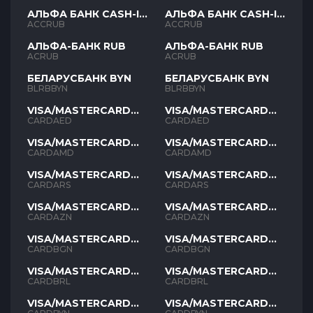
АЛЬФА БАНК CASH-IN
АЛЬФА БАНК CASH-IN
RUB
RUB
ACCRUB
ACCRUB
АЛЬФА-БАНК RUB
АЛЬФА-БАНК RUB
ACRUB
ACRUB
БЕЛАРУСБАНК BYN
БЕЛАРУСБАНК BYN
BLRBBYN
BLRBBYN
VISA/MASTERCARD
VISA/MASTERCARD
AED
AED
CARDAED
CARDAED
VISA/MASTERCARD
VISA/MASTERCARD
AMD
AMD
CARDAMD
CARDAMD
VISA/MASTERCARD
VISA/MASTERCARD
ARS
ARS
CARDARS
CARDARS
VISA/MASTERCARD
VISA/MASTERCARD
AZN
AZN
CARDAZN
CARDAZN
VISA/MASTERCARD
VISA/MASTERCARD
BGN
BGN
CARDBGN
CARDBGN
VISA/MASTERCARD
VISA/MASTERCARD
BRL
BRL
CARDBRL
CARDBRL
VISA/MASTERCARD
VISA/MASTERCARD