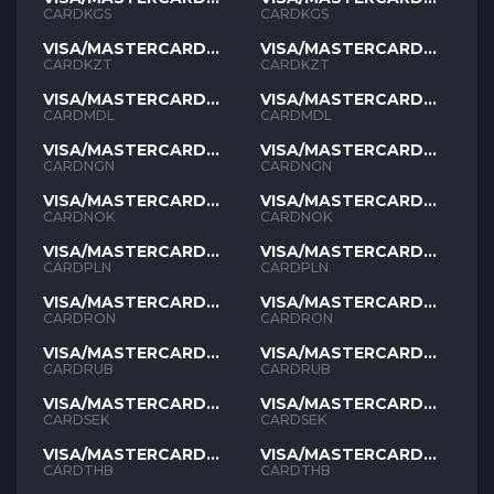
KGS
KGS
CARDKGS
CARDKGS
VISA/MASTERCARD
VISA/MASTERCARD
KZT
KZT
CARDKZT
CARDKZT
VISA/MASTERCARD
VISA/MASTERCARD
MDL
MDL
CARDMDL
CARDMDL
VISA/MASTERCARD
VISA/MASTERCARD
NGN
NGN
CARDNGN
CARDNGN
VISA/MASTERCARD
VISA/MASTERCARD
NOK
NOK
CARDNOK
CARDNOK
VISA/MASTERCARD
VISA/MASTERCARD
PLN
PLN
CARDPLN
CARDPLN
VISA/MASTERCARD
VISA/MASTERCARD
RON
RON
CARDRON
CARDRON
VISA/MASTERCARD
VISA/MASTERCARD
RUB
RUB
CARDRUB
CARDRUB
VISA/MASTERCARD
VISA/MASTERCARD
SEK
SEK
CARDSEK
CARDSEK
VISA/MASTERCARD
VISA/MASTERCARD
THB
THB
CARDTHB
CARDTHB