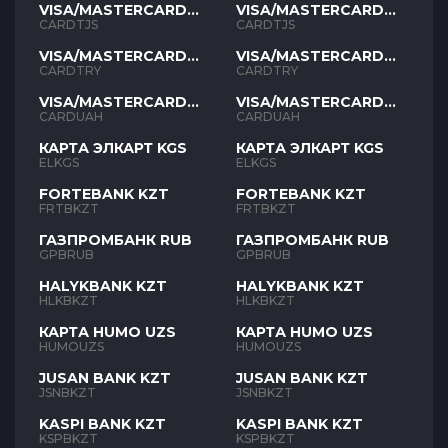
VISA/MASTERCARD
VISA/MASTERCARD
TJS
TJS
CARDTJS
CARDTJS
VISA/MASTERCARD
VISA/MASTERCARD
TYR
TYR
CARDTRY
CARDTRY
VISA/MASTERCARD
VISA/MASTERCARD
UAH
UAH
CARDUAH
CARDUAH
КАРТА ЭЛКАРТ KGS
КАРТА ЭЛКАРТ KGS
ELKGS
ELKGS
FORTEBANK KZT
FORTEBANK KZT
FRTBKZT
FRTBKZT
ГАЗПРОМБАНК RUB
ГАЗПРОМБАНК RUB
GPBRUB
GPBRUB
HALYKBANK KZT
HALYKBANK KZT
HLKBKZT
HLKBKZT
КАРТА HUMO UZS
КАРТА HUMO UZS
HUMOUZS
HUMOUZS
JUSAN BANK KZT
JUSAN BANK KZT
JSNBKZT
JSNBKZT
KASPI BANK KZT
KASPI BANK KZT
KSPBKZT
KSPBKZT