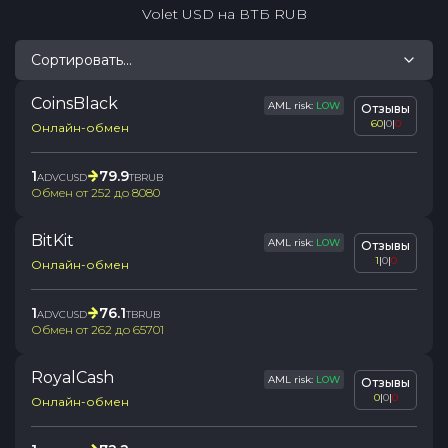
Volet USD
на
ВТБ RUB
Сортировать...
CoinsBlack
AML risk:
LOW
Отзывы
60
|
0
|
0
Онлайн-обмен
1
79.9
ADVCUSD
TBRUB
Обмен от
252
до
8080
BitKit
AML risk:
LOW
Отзывы
1
|
0
|
0
Онлайн-обмен
1
76.1
ADVCUSD
TBRUB
Обмен от
262
до
65701
RoyalCash
AML risk:
LOW
Отзывы
0
|
0
|
0
Онлайн-обмен