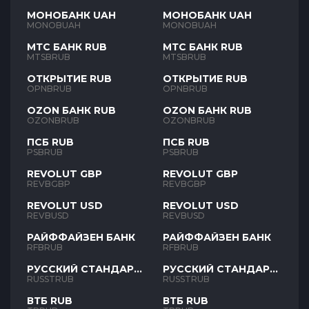
МОНОБАНК UAH
МОНОБАНК UAH
MONOBUAH
MONOBUAH
МТС БАНК RUB
МТС БАНК RUB
MTSBRUB
MTSBRUB
ОТКРЫТИЕ RUB
ОТКРЫТИЕ RUB
OPNBRUB
OPNBRUB
OZON БАНК RUB
OZON БАНК RUB
OZONBRUB
OZONBRUB
ПСБ RUB
ПСБ RUB
PSBRUB
PSBRUB
REVOLUT GBP
REVOLUT GBP
REVBGBP
REVBGBP
REVOLUT USD
REVOLUT USD
REVBUSD
REVBUSD
РАЙФФАЙЗЕН БАНК
РАЙФФАЙЗЕН БАНК
RFBRUB
RFBRUB
РУССКИЙ СТАНДАРТ
РУССКИЙ СТАНДАРТ
RUB
RUB
RUSSTRUB
RUSSTRUB
ВТБ RUB
ВТБ RUB