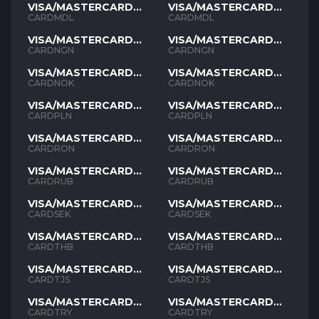
VISA/MASTERCARD
VISA/MASTERCARD
MDL
MDL
CARDMDL
CARDMDL
VISA/MASTERCARD
VISA/MASTERCARD
NGN
NGN
CARDNGN
CARDNGN
VISA/MASTERCARD
VISA/MASTERCARD
NOK
NOK
CARDNOK
CARDNOK
VISA/MASTERCARD
VISA/MASTERCARD
PLN
PLN
CARDPLN
CARDPLN
VISA/MASTERCARD
VISA/MASTERCARD
RON
RON
CARDRON
CARDRON
VISA/MASTERCARD
VISA/MASTERCARD
RUB
RUB
CARDRUB
CARDRUB
VISA/MASTERCARD
VISA/MASTERCARD
SEK
SEK
CARDSEK
CARDSEK
VISA/MASTERCARD
VISA/MASTERCARD
THB
THB
CARDTHB
CARDTHB
VISA/MASTERCARD
VISA/MASTERCARD
TJS
TJS
CARDTJS
CARDTJS
VISA/MASTERCARD
VISA/MASTERCARD
TYR
TYR
CARDTRY
CARDTRY