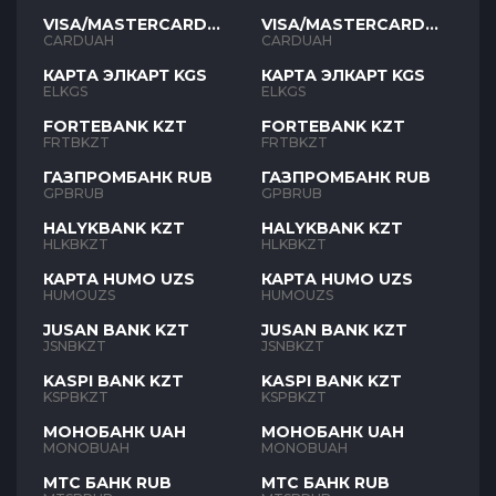
VISA/MASTERCARD
VISA/MASTERCARD
UAH
UAH
CARDUAH
CARDUAH
КАРТА ЭЛКАРТ KGS
КАРТА ЭЛКАРТ KGS
ELKGS
ELKGS
FORTEBANK KZT
FORTEBANK KZT
FRTBKZT
FRTBKZT
ГАЗПРОМБАНК RUB
ГАЗПРОМБАНК RUB
GPBRUB
GPBRUB
HALYKBANK KZT
HALYKBANK KZT
HLKBKZT
HLKBKZT
КАРТА HUMO UZS
КАРТА HUMO UZS
HUMOUZS
HUMOUZS
JUSAN BANK KZT
JUSAN BANK KZT
JSNBKZT
JSNBKZT
KASPI BANK KZT
KASPI BANK KZT
KSPBKZT
KSPBKZT
МОНОБАНК UAH
МОНОБАНК UAH
MONOBUAH
MONOBUAH
МТС БАНК RUB
МТС БАНК RUB