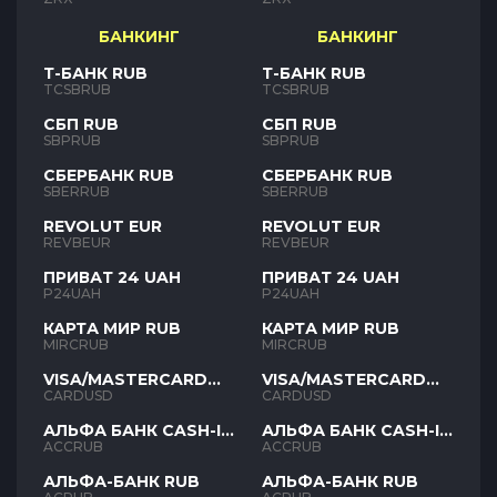
БАНКИНГ
БАНКИНГ
Т-БАНК RUB
Т-БАНК RUB
TCSBRUB
TCSBRUB
СБП RUB
СБП RUB
SBPRUB
SBPRUB
СБЕРБАНК RUB
СБЕРБАНК RUB
SBERRUB
SBERRUB
REVOLUT EUR
REVOLUT EUR
REVBEUR
REVBEUR
ПРИВАТ 24 UAH
ПРИВАТ 24 UAH
P24UAH
P24UAH
КАРТА МИР RUB
КАРТА МИР RUB
MIRCRUB
MIRCRUB
VISA/MASTERCARD
VISA/MASTERCARD
USD
USD
CARDUSD
CARDUSD
АЛЬФА БАНК CASH-IN
АЛЬФА БАНК CASH-IN
RUB
RUB
ACCRUB
ACCRUB
АЛЬФА-БАНК RUB
АЛЬФА-БАНК RUB