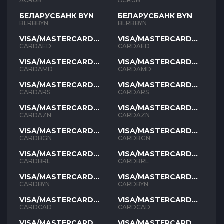
ACRUB
ACRUB
БЕЛАРУСБАНК BYN
БЕЛАРУСБАНК BYN
BLRBBYN
BLRBBYN
VISA/MASTERCARD
VISA/MASTERCARD
AED
AED
CARDAED
CARDAED
VISA/MASTERCARD
VISA/MASTERCARD
AMD
AMD
CARDAMD
CARDAMD
VISA/MASTERCARD
VISA/MASTERCARD
ARS
ARS
CARDARS
CARDARS
VISA/MASTERCARD
VISA/MASTERCARD
AZN
AZN
CARDAZN
CARDAZN
VISA/MASTERCARD
VISA/MASTERCARD
BGN
BGN
CARDBGN
CARDBGN
VISA/MASTERCARD
VISA/MASTERCARD
BRL
BRL
CARDBRL
CARDBRL
VISA/MASTERCARD
VISA/MASTERCARD
BYN
BYN
CARDBYN
CARDBYN
VISA/MASTERCARD
VISA/MASTERCARD
CAD
CAD
CARDCAD
CARDCAD
VISA/MASTERCARD
VISA/MASTERCARD