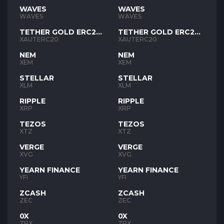
WAVES
WAVES
WAVES
WAVES
TETHER GOLD ERC20
TETHER GOLD ERC20
XAUT
XAUT
XAUTERC20
XAUTERC20
NEM
NEM
XEM
XEM
STELLAR
STELLAR
XLM
XLM
RIPPLE
RIPPLE
XRP
XRP
TEZOS
TEZOS
XTZ
XTZ
VERGE
VERGE
XVG
XVG
YEARN FINANCE
YEARN FINANCE
YFI
YFI
ZCASH
ZCASH
ZEC
ZEC
0X
0X
ZRX
ZRX