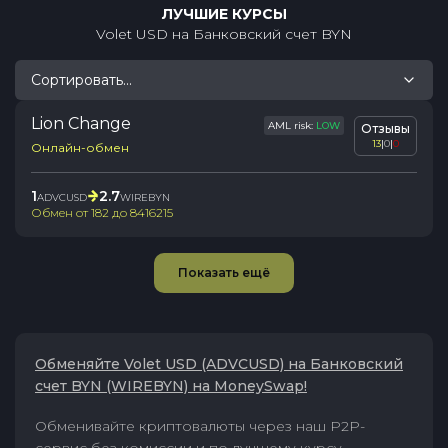
ЛУЧШИЕ КУРСЫ
Volet USD
на
Банковский счет BYN
Сортировать...
Lion Change
AML risk:
LOW
Отзывы
13
|
0
|
0
Онлайн-обмен
1
2.7
ADVCUSD
WIREBYN
Обмен от
182
до
8416215
Показать ещё
Обменяйте Volet USD (ADVCUSD) на Банковский
счет BYN (WIREBYN) на MoneySwap!
Обменивайте криптовалюты через наш P2P-