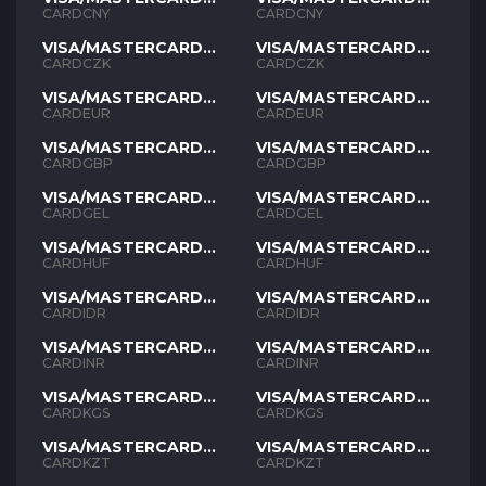
CNY
CNY
CARDCNY
CARDCNY
VISA/MASTERCARD
VISA/MASTERCARD
CZK
CZK
CARDCZK
CARDCZK
VISA/MASTERCARD
VISA/MASTERCARD
EUR
EUR
CARDEUR
CARDEUR
VISA/MASTERCARD
VISA/MASTERCARD
GBP
GBP
CARDGBP
CARDGBP
VISA/MASTERCARD
VISA/MASTERCARD
GEL
GEL
CARDGEL
CARDGEL
VISA/MASTERCARD
VISA/MASTERCARD
HUF
HUF
CARDHUF
CARDHUF
VISA/MASTERCARD
VISA/MASTERCARD
IDR
IDR
CARDIDR
CARDIDR
VISA/MASTERCARD
VISA/MASTERCARD
INR
INR
CARDINR
CARDINR
VISA/MASTERCARD
VISA/MASTERCARD
KGS
KGS
CARDKGS
CARDKGS
VISA/MASTERCARD
VISA/MASTERCARD
KZT
KZT
CARDKZT
CARDKZT