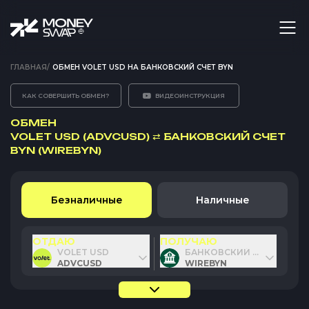
ГЛАВНАЯ
/
ОБМЕН VOLET USD НА БАНКОВСКИЙ СЧЕТ BYN
КАК СОВЕРШИТЬ ОБМЕН?
ВИДЕОИНСТРУКЦИЯ
ОБМЕН
VOLET USD (ADVCUSD)
⇄
БАНКОВСКИЙ СЧЕТ
BYN (WIREBYN)
Безналичные
Наличные
ОТДАЮ
ПОЛУЧАЮ
VOLET USD
БАНКОВСКИЙ СЧЕТ BYN
ADVCUSD
WIREBYN