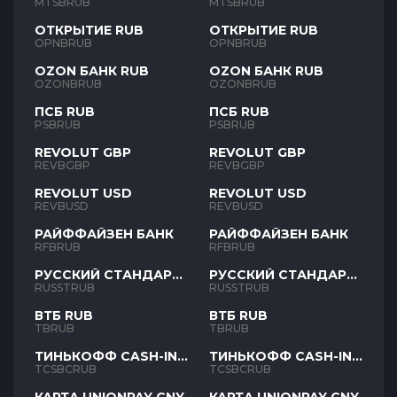
MTSBRUB
MTSBRUB
ОТКРЫТИЕ RUB
ОТКРЫТИЕ RUB
OPNBRUB
OPNBRUB
OZON БАНК RUB
OZON БАНК RUB
OZONBRUB
OZONBRUB
ПСБ RUB
ПСБ RUB
PSBRUB
PSBRUB
REVOLUT GBP
REVOLUT GBP
REVBGBP
REVBGBP
REVOLUT USD
REVOLUT USD
REVBUSD
REVBUSD
РАЙФФАЙЗЕН БАНК
РАЙФФАЙЗЕН БАНК
RFBRUB
RFBRUB
РУССКИЙ СТАНДАРТ
РУССКИЙ СТАНДАРТ
RUB
RUB
RUSSTRUB
RUSSTRUB
ВТБ RUB
ВТБ RUB
TBRUB
TBRUB
ТИНЬКОФФ CASH-IN
ТИНЬКОФФ CASH-IN
RUB
RUB
TCSBCRUB
TCSBCRUB