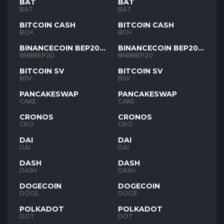
BAT
BAT
BAT
BAT
BITCOIN CASH
BITCOIN CASH
BCH
BCH
BINANCECOIN BEP20
BINANCECOIN BEP20
BNB
BNB
BNBBEP20
BNBBEP20
BITCOIN SV
BITCOIN SV
BSV
BSV
PANCAKESWAP
PANCAKESWAP
CAKE
CAKE
CRONOS
CRONOS
CRO
CRO
DAI
DAI
DAI
DAI
DASH
DASH
DASH
DASH
DOGECOIN
DOGECOIN
DOGE
DOGE
POLKADOT
POLKADOT
DOT
DOT