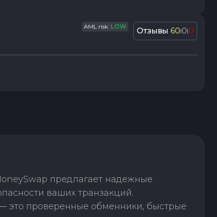
AML risk:
LOW
Отзывы
60
0
0
|
|
 MoneySwap предлагает надежные
опасности ваших транзакций.
— это проверенные обменники, быстрые