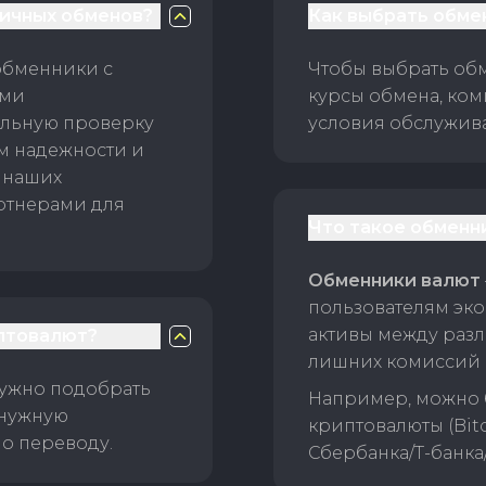
личных обменов?
Как выбрать обме
обменники с
Чтобы выбрать об
ами
курсы обмена, ком
ельную проверку
условия обслужив
ам надежности и
 наших
ртнерами для
Что такое обменн
Обменники валют
пользователям эко
активы между раз
птовалют?
лишних комиссий 
нужно подобрать
Например, можно 
 нужную
криптовалюты (Bitc
о переводу.
Сбербанка/Т-банка