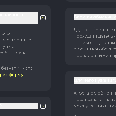
зналичного
Всем ли обменным
Да, все обменные 
лючая
проходят тщательн
и электронные
нашим стандартам
пункта.
стремимся обеспе
об на этапе
проверенными пар
б безналичного
рез форму
Для чего нужен а
Агрегатор обменни
предназначенная 
?
между различным