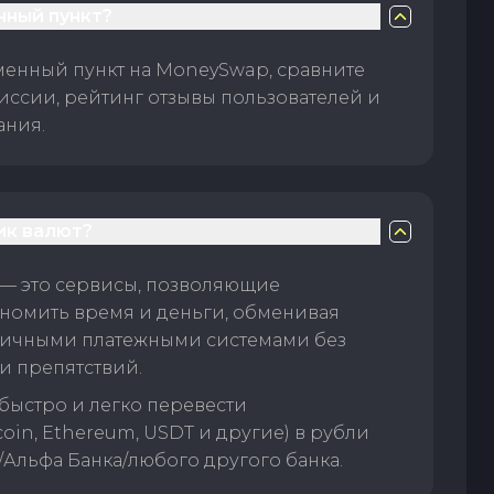
нный пункт?
менный пункт на MoneySwap, сравните
иссии, рейтинг отзывы пользователей и
ания.
ик валют?
— это сервисы, позволяющие
номить время и деньги, обменивая
личными платежными системами без
и препятствий.
быстро и легко перевести
oin, Ethereum, USDT и другие) в рубли
/Альфа Банка/любого другого банка.