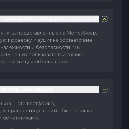
 пунктам MoneySwap можно доверять?
пункты, представленные на MoneySwap,
ую проверку и аудит на соответствие
 надежности и безопасности. Мы
чить наших пользователей только
тнерами для обмена валют.
грегатор обменников?
ков — это платформа,
для сравнения условий обмена валют
и обменниками.