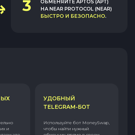
3
ОБМЕНЯЙТЕ
APTOS (APT)
НА
NEAR PROTOCOL (NEAR)
БЫСТРО И БЕЗОПАСНО
.
НЫХ
УДОБНЫЙ
TELEGRAM-БОТ
тельно
Используйте бот MoneySwap,
их и
чтобы найти нужный
елаем это
обменник прямо в своем