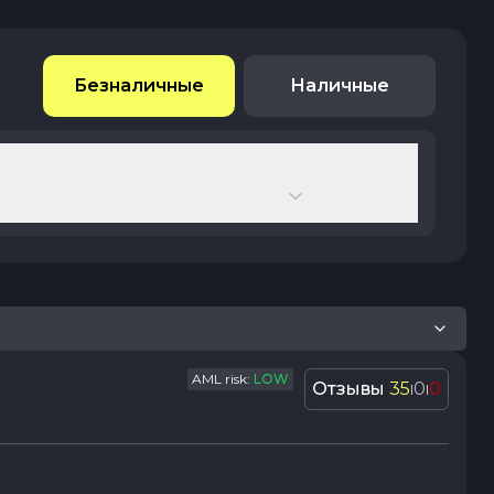
Безналичные
Наличные
AML risk:
LOW
Отзывы
35
0
0
|
|