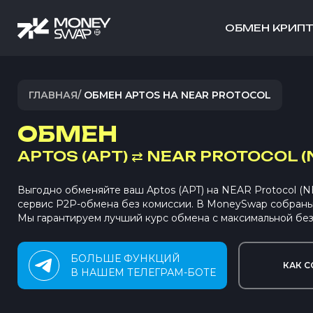
ОБМЕН КРИП
ГЛАВНАЯ
/
ОБМЕН APTOS НА NEAR PROTOCOL
ОБМЕН
APTOS (APT)
⇄
NEAR PROTOCOL (
Выгодно обменяйте ваш Aptos (APT) на NEAR Protocol (
сервис P2P-обмена без комиссии. В MoneySwap собран
Мы гарантируем лучший курс обмена с максимальной без
БОЛЬШЕ ФУНКЦИЙ
КАК С
В НАШЕМ ТЕЛЕГРАМ-БОТЕ