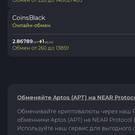
Обмен от
228
до
148021.403
CoinsBlack
Онлайн-обмен
2.86789
1
APT
NEAR
Обмен от
260
до
13859
Обменяйте Aptos (APT) на NEAR Protoc
Обменивайте криптовалюты через наш P
обменники Aptos (APT) на NEAR Protocol
Используйте наш сервис для выгодного