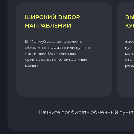
ШИРОКИЙ ВЫБОР
ВЫ
НАПРАВЛЕНИЙ
КУ
В MoneySwap вы сможете
Зде
обменять, продать или купить
куп
наличные, безналичные,
цен
криптовалюты, электронные
сто
деньги.
реа
Начните подбирать обменный пункт 