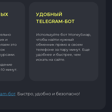
НЫХ
УДОБНЫЙ
TELEGRAM-БОТ
тельно
Используйте бот MoneySwap,
их и
чтобы найти нужный
елаем это
обменник прямо в своем
сок
телефоне за пару минут. Еще
курсами.
удобнее и быстрее, чем
искать на сайте.
ждение
–10 минут.
ram-бот
. Быстро, удобно и безопасно!