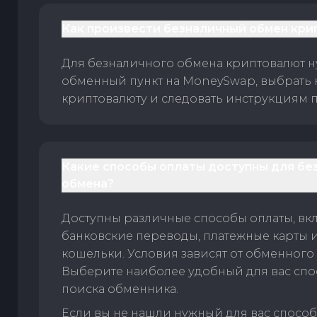
Как произвести безналичный обмен кри
Для безналичного обмена криптовалют 
обменный пункт на MoneySwap, выбрать
криптовалюту и следовать инструкциям п
Какие способы оплаты доступны для бе
обмена?
Доступны различные способы оплаты, вк
банковские переводы, платежные карты 
кошельки. Условия зависят от обменного 
Выберите наиболее удобный для вас спос
поиска обменника.
Если вы не нашли нужный для вас спосо