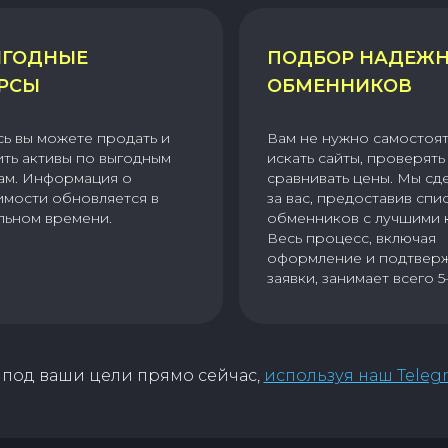
ГОДНЫЕ
ПОДБОР НАДЕЖ
РСЫ
ОБМЕННИКОВ
сь вы можете продать и
Вам не нужно самостоя
ить активы по выгодным
искать сайты, проверять 
ам. Информация о
сравнивать цены. Мы сд
имости обновляется в
за вас, предоставив спи
льном времени.
обменников с лучшими 
Весь процесс, включая
оформление и подтвер
заявки, занимает всего 5
под ваши цели прямо сейчас,
используя наш Teleg