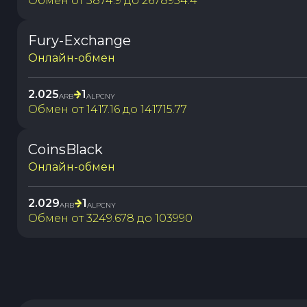
Обмен от
5874.9
до
2678954.4
Fury-Exchange
Онлайн-обмен
2.025
1
ARB
ALPCNY
Обмен от
1417.16
до
141715.77
CoinsBlack
Онлайн-обмен
2.029
1
ARB
ALPCNY
Обмен от
3249.678
до
103990