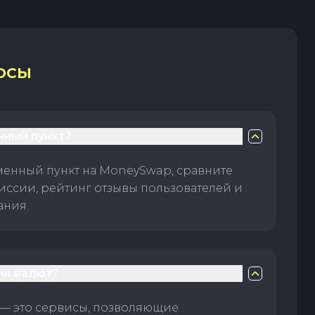
ОСЫ
нный пункт?
менный пункт на MoneySwap, сравните
иссии, рейтинг отзывы пользователей и
ания.
ик валют?
— это сервисы, позволяющие