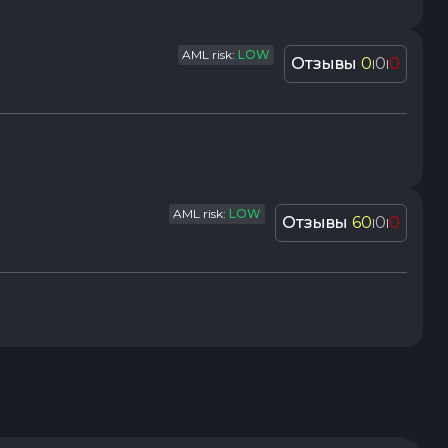
AML risk:
LOW
Отзывы
0
0
0
|
|
AML risk:
LOW
Отзывы
60
0
0
|
|