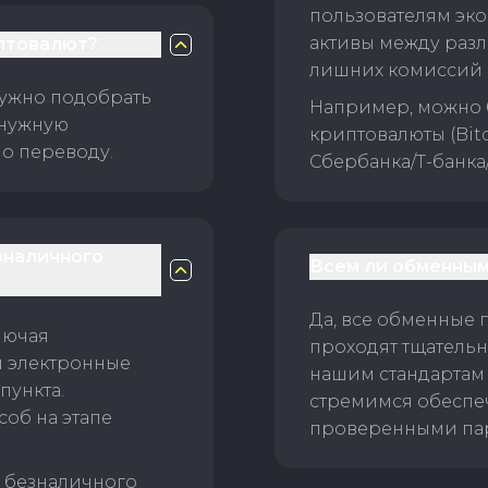
пользователям эко
активы между раз
птовалют?
лишних комиссий 
нужно подобрать
Например, можно 
 нужную
криптовалюты (Bitc
о переводу.
Сбербанка/Т-банка
зналичного
Всем ли обменным
Да, все обменные 
лючая
проходят тщательн
и электронные
нашим стандартам
пункта.
стремимся обеспе
об на этапе
проверенными пар
б безналичного