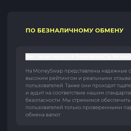
ПО БЕЗНАЛИЧНОМУ ОБМЕНУ
Как гарантируется безопасность безна
На MoneySwap представлены надежные 
высоким рейтингом и реальными отзыв
пользователей. Также они проходят тщат
и аудит на соответствие нашим стандарт
безопасности. Мы стремимся обеспечить
пользователей только проверенными па
обмена валют.