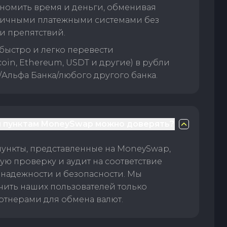
номить время и деньги, обменивая
личными платежными системами без
и препятствий.
быстро и легко перевести
oin, Ethereum, USDT и другие) в рубли
/Альфа Банка/любого другого банка.
 пунктам MoneySwap можно доверять?
пункты, представленные на MoneySwap,
ую проверку и аудит на соответствие
 надежности и безопасности. Мы
чить наших пользователей только
тнерами для обмена валют.