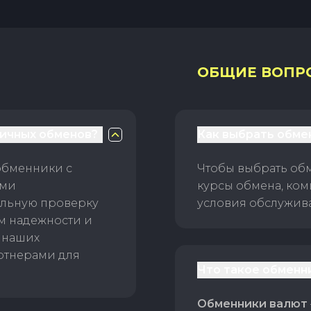
ОБЩИЕ ВОПР
личных обменов?
Как выбрать обме
обменники с
Чтобы выбрать об
ами
курсы обмена, ком
ельную проверку
условия обслужив
ам надежности и
 наших
ртнерами для
Что такое обменн
Обменники валют