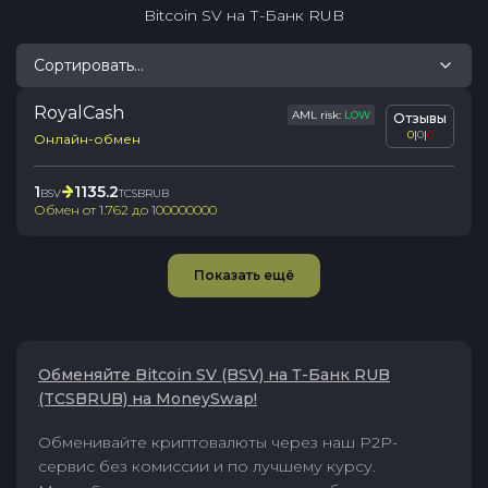
Bitcoin SV
на
Т-Банк RUB
Сортировать...
RoyalCash
AML risk:
LOW
Отзывы
0
|
0
|
0
Онлайн-обмен
1
1135.2
BSV
TCSBRUB
Обмен от
1.762
до
100000000
Показать ещё
Обменяйте Bitcoin SV (BSV) на Т-Банк RUB
(TCSBRUB) на MoneySwap!
Обменивайте криптовалюты через наш P2P-
сервис без комиссии и по лучшему курсу.