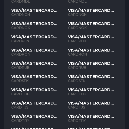
MDL
MDL
CARDMDL
CARDMDL
VISA/MASTERCARD
VISA/MASTERCARD
NGN
NGN
CARDNGN
CARDNGN
VISA/MASTERCARD
VISA/MASTERCARD
NOK
NOK
CARDNOK
CARDNOK
VISA/MASTERCARD
VISA/MASTERCARD
PLN
PLN
CARDPLN
CARDPLN
VISA/MASTERCARD
VISA/MASTERCARD
RON
RON
CARDRON
CARDRON
VISA/MASTERCARD
VISA/MASTERCARD
RUB
RUB
CARDRUB
CARDRUB
VISA/MASTERCARD
VISA/MASTERCARD
SEK
SEK
CARDSEK
CARDSEK
VISA/MASTERCARD
VISA/MASTERCARD
THB
THB
CARDTHB
CARDTHB
VISA/MASTERCARD
VISA/MASTERCARD
TJS
TJS
CARDTJS
CARDTJS
VISA/MASTERCARD
VISA/MASTERCARD
TYR
TYR
CARDTRY
CARDTRY