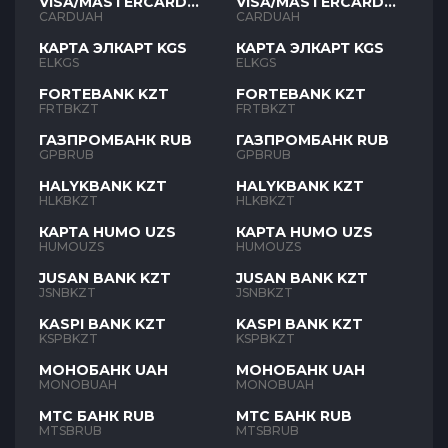
VISA/MASTERCARD
VISA/MASTERCARD
UAH
UAH
CARDUAH
CARDUAH
КАРТА ЭЛКАРТ KGS
КАРТА ЭЛКАРТ KGS
ELKGS
ELKGS
FORTEBANK KZT
FORTEBANK KZT
FRTBKZT
FRTBKZT
ГАЗПРОМБАНК RUB
ГАЗПРОМБАНК RUB
GPBRUB
GPBRUB
HALYKBANK KZT
HALYKBANK KZT
HLKBKZT
HLKBKZT
КАРТА HUMO UZS
КАРТА HUMO UZS
HUMOUZS
HUMOUZS
JUSAN BANK KZT
JUSAN BANK KZT
JSNBKZT
JSNBKZT
KASPI BANK KZT
KASPI BANK KZT
KSPBKZT
KSPBKZT
МОНОБАНК UAH
МОНОБАНК UAH
MONOBUAH
MONOBUAH
МТС БАНК RUB
МТС БАНК RUB
MTSBRUB
MTSBRUB