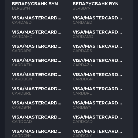
БЕЛАРУСБАНК BYN
БЕЛАРУСБАНК BYN
BLRBBYN
BLRBBYN
VISA/MASTERCARD
VISA/MASTERCARD
AED
AED
CARDAED
CARDAED
VISA/MASTERCARD
VISA/MASTERCARD
AMD
AMD
CARDAMD
CARDAMD
VISA/MASTERCARD
VISA/MASTERCARD
ARS
ARS
CARDARS
CARDARS
VISA/MASTERCARD
VISA/MASTERCARD
AZN
AZN
CARDAZN
CARDAZN
VISA/MASTERCARD
VISA/MASTERCARD
BGN
BGN
CARDBGN
CARDBGN
VISA/MASTERCARD
VISA/MASTERCARD
BRL
BRL
CARDBRL
CARDBRL
VISA/MASTERCARD
VISA/MASTERCARD
BYN
BYN
CARDBYN
CARDBYN
VISA/MASTERCARD
VISA/MASTERCARD
CAD
CAD
CARDCAD
CARDCAD
VISA/MASTERCARD
VISA/MASTERCARD
CNY
CNY
CARDCNY
CARDCNY