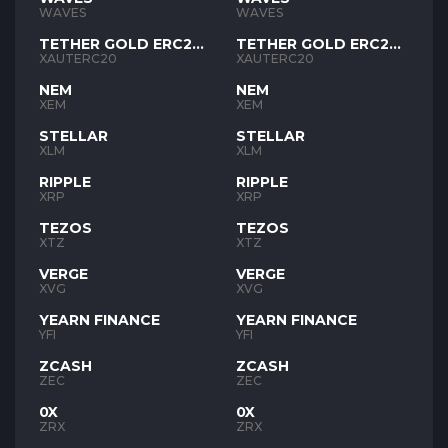
WAVES
WAVES
TETHER GOLD ERC20
TETHER GOLD ERC20
XAUT
XAUT
XAUTERC20
XAUTERC20
NEM
NEM
XEM
XEM
STELLAR
STELLAR
XLM
XLM
RIPPLE
RIPPLE
XRP
XRP
TEZOS
TEZOS
XTZ
XTZ
VERGE
VERGE
XVG
XVG
YEARN FINANCE
YEARN FINANCE
YFI
YFI
ZCASH
ZCASH
ZEC
ZEC
0X
0X
ZRX
ZRX