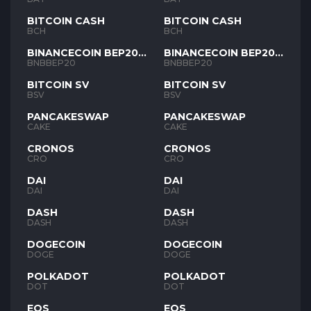
BITCOIN CASH
BITCOIN CASH
BCH
BCH
BINANCECOIN BEP20
BINANCECOIN BEP20
BNB
BNB
BNBBEP20
BNBBEP20
BITCOIN SV
BITCOIN SV
BSV
BSV
PANCAKESWAP
PANCAKESWAP
CAKE
CAKE
CRONOS
CRONOS
CRO
CRO
DAI
DAI
DAI
DAI
DASH
DASH
DASH
DASH
DOGECOIN
DOGECOIN
DOGE
DOGE
POLKADOT
POLKADOT
DOT
DOT
EOS
EOS