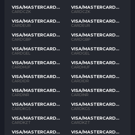
VISA/MASTERCARD
VISA/MASTERCARD
CZK
CZK
CARDCZK
CARDCZK
VISA/MASTERCARD
VISA/MASTERCARD
EUR
EUR
CARDEUR
CARDEUR
VISA/MASTERCARD
VISA/MASTERCARD
GBP
GBP
CARDGBP
CARDGBP
VISA/MASTERCARD
VISA/MASTERCARD
GEL
GEL
CARDGEL
CARDGEL
VISA/MASTERCARD
VISA/MASTERCARD
HUF
HUF
CARDHUF
CARDHUF
VISA/MASTERCARD
VISA/MASTERCARD
IDR
IDR
CARDIDR
CARDIDR
VISA/MASTERCARD
VISA/MASTERCARD
INR
INR
CARDINR
CARDINR
VISA/MASTERCARD
VISA/MASTERCARD
KGS
KGS
CARDKGS
CARDKGS
VISA/MASTERCARD
VISA/MASTERCARD
KZT
KZT
CARDKZT
CARDKZT
VISA/MASTERCARD
VISA/MASTERCARD