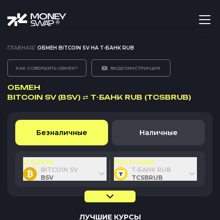
ГЛАВНАЯ
/
ОБМЕН BITCOIN SV НА Т-БАНК RUB
КАК СОВЕРШИТЬ ОБМЕН?
ВИДЕОИНСТРУКЦИЯ
ОБМЕН
BITCOIN SV (BSV)
⇄
Т-БАНК RUB (TCSBRUB)
Безналичные
Наличные
ОТДАЮ
ПОЛУЧАЮ
BITCOIN SV
Т-БАНК RUB
BSV
TCSBRUB
ЛУЧШИЕ КУРСЫ