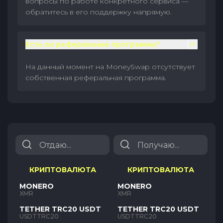
вопросы по работе конкретного сервиса —
обратитесь в его поддержку напрямую.
Есть ли реферальные программы?
На данный момент на MoneySwap отсутствует
собственная реферальная программа.
КРИПТОВАЛЮТА
КРИПТОВАЛЮТА
MONERO
MONERO
XMR
XMR
TETHER TRC20 USDT
TETHER TRC20 USDT
USDTTRC20
USDTTRC20