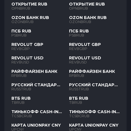
ОТКРЫТИЕ RUB
ОТКРЫТИЕ RUB
OPNBRUB
OPNBRUB
OZON БАНК RUB
OZON БАНК RUB
OZONBRUB
OZONBRUB
ПСБ RUB
ПСБ RUB
PSBRUB
PSBRUB
REVOLUT GBP
REVOLUT GBP
REVBGBP
REVBGBP
REVOLUT USD
REVOLUT USD
REVBUSD
REVBUSD
РАЙФФАЙЗЕН БАНК
РАЙФФАЙЗЕН БАНК
RFBRUB
RFBRUB
РУССКИЙ СТАНДАРТ
РУССКИЙ СТАНДАРТ
RUB
RUB
RUSSTRUB
RUSSTRUB
ВТБ RUB
ВТБ RUB
TBRUB
TBRUB
ТИНЬКОФФ CASH-IN
ТИНЬКОФФ CASH-IN
RUB
RUB
TCSBCRUB
TCSBCRUB
КАРТА UNIONPAY CNY
КАРТА UNIONPAY CNY
UPCNY
UPCNY