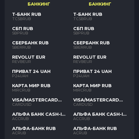
БАНКИНГ
БАНКИНГ
Т-БАНК RUB
Т-БАНК RUB
TCSBRUB
TCSBRUB
СБП RUB
СБП RUB
SBPRUB
SBPRUB
СБЕРБАНК RUB
СБЕРБАНК RUB
SBERRUB
SBERRUB
REVOLUT EUR
REVOLUT EUR
REVBEUR
REVBEUR
ПРИВАТ 24 UAH
ПРИВАТ 24 UAH
P24UAH
P24UAH
КАРТА МИР RUB
КАРТА МИР RUB
MIRCRUB
MIRCRUB
VISA/MASTERCARD
VISA/MASTERCARD
USD
USD
CARDUSD
CARDUSD
АЛЬФА БАНК CASH-IN
АЛЬФА БАНК CASH-IN
RUB
RUB
ACCRUB
ACCRUB
АЛЬФА-БАНК RUB
АЛЬФА-БАНК RUB
ACRUB
ACRUB