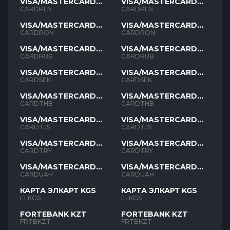
VISA/MASTERCARD
VISA/MASTERCARD
PLN
PLN
CARDPLN
CARDPLN
VISA/MASTERCARD
VISA/MASTERCARD
RON
RON
CARDRON
CARDRON
VISA/MASTERCARD
VISA/MASTERCARD
RUB
RUB
CARDRUB
CARDRUB
VISA/MASTERCARD
VISA/MASTERCARD
SEK
SEK
CARDSEK
CARDSEK
VISA/MASTERCARD
VISA/MASTERCARD
THB
THB
CARDTHB
CARDTHB
VISA/MASTERCARD
VISA/MASTERCARD
TJS
TJS
CARDTJS
CARDTJS
VISA/MASTERCARD
VISA/MASTERCARD
TYR
TYR
CARDTRY
CARDTRY
VISA/MASTERCARD
VISA/MASTERCARD
UAH
UAH
CARDUAH
CARDUAH
КАРТА ЭЛКАРТ KGS
КАРТА ЭЛКАРТ KGS
ELKGS
ELKGS
FORTEBANK KZT
FORTEBANK KZT
FRTBKZT
FRTBKZT