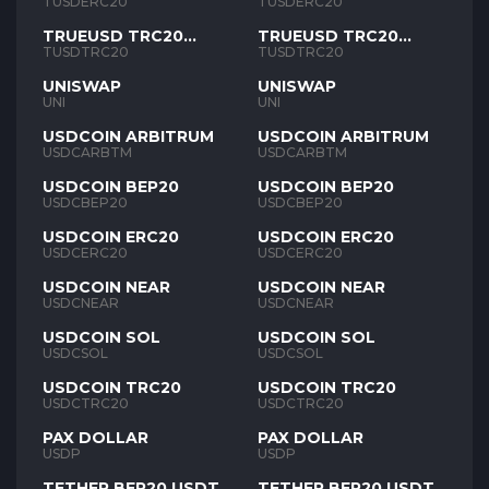
TUSD
TUSD
TUSDERC20
TUSDERC20
TRUEUSD TRC20
TRUEUSD TRC20
TUSD
TUSD
TUSDTRC20
TUSDTRC20
UNISWAP
UNISWAP
UNI
UNI
USDCOIN ARBITRUM
USDCOIN ARBITRUM
USDCARBTM
USDCARBTM
USDCOIN BEP20
USDCOIN BEP20
USDCBEP20
USDCBEP20
USDCOIN ERC20
USDCOIN ERC20
USDCERC20
USDCERC20
USDCOIN NEAR
USDCOIN NEAR
USDCNEAR
USDCNEAR
USDCOIN SOL
USDCOIN SOL
USDCSOL
USDCSOL
USDCOIN TRC20
USDCOIN TRC20
USDCTRC20
USDCTRC20
PAX DOLLAR
PAX DOLLAR
USDP
USDP
TETHER BEP20 USDT
TETHER BEP20 USDT