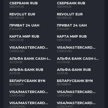
СБЕРБАНК RUB
СБЕРБАНК RUB
SBERRUB
SBERRUB
REVOLUT EUR
REVOLUT EUR
REVBEUR
REVBEUR
ПРИВАТ 24 UAH
ПРИВАТ 24 UAH
P24UAH
P24UAH
КАРТА МИР RUB
КАРТА МИР RUB
MIRCRUB
MIRCRUB
VISA/MASTERCARD
VISA/MASTERCARD
USD
USD
CARDUSD
CARDUSD
АЛЬФА БАНК CASH-IN
АЛЬФА БАНК CASH-IN
RUB
RUB
ACCRUB
ACCRUB
АЛЬФА-БАНК RUB
АЛЬФА-БАНК RUB
ACRUB
ACRUB
БЕЛАРУСБАНК BYN
БЕЛАРУСБАНК BYN
BLRBBYN
BLRBBYN
VISA/MASTERCARD
VISA/MASTERCARD
AED
AED
CARDAED
CARDAED
VISA/MASTERCARD
VISA/MASTERCARD
AMD
AMD
CARDAMD
CARDAMD