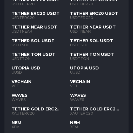
USDTBEP20
USDTBEP20
TETHER ERC20 USDT
TETHER ERC20 USDT
USDTERC20
USDTERC20
TETHER NEAR USDT
TETHER NEAR USDT
USDTNEAR
USDTNEAR
TETHER SOL USDT
TETHER SOL USDT
USDTSOL
USDTSOL
TETHER TON USDT
TETHER TON USDT
USDTTON
USDTTON
UTOPIA USD
UTOPIA USD
UUSD
UUSD
VECHAIN
VECHAIN
VET
VET
WAVES
WAVES
WAVES
WAVES
TETHER GOLD ERC20
TETHER GOLD ERC20
XAUT
XAUT
XAUTERC20
XAUTERC20
NEM
NEM
XEM
XEM