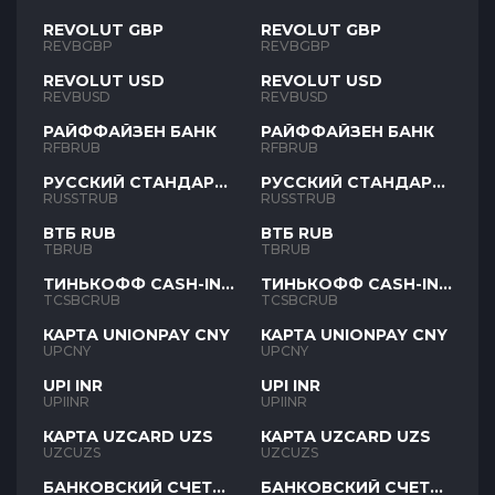
REVOLUT GBP
REVOLUT GBP
REVBGBP
REVBGBP
REVOLUT USD
REVOLUT USD
REVBUSD
REVBUSD
РАЙФФАЙЗЕН БАНК
РАЙФФАЙЗЕН БАНК
RFBRUB
RFBRUB
РУССКИЙ СТАНДАРТ
РУССКИЙ СТАНДАРТ
RUB
RUB
RUSSTRUB
RUSSTRUB
ВТБ RUB
ВТБ RUB
TBRUB
TBRUB
ТИНЬКОФФ CASH-IN
ТИНЬКОФФ CASH-IN
RUB
RUB
TCSBCRUB
TCSBCRUB
КАРТА UNIONPAY CNY
КАРТА UNIONPAY CNY
UPCNY
UPCNY
UPI INR
UPI INR
UPIINR
UPIINR
КАРТА UZCARD UZS
КАРТА UZCARD UZS
UZCUZS
UZCUZS
БАНКОВСКИЙ СЧЕТ
БАНКОВСКИЙ СЧЕТ