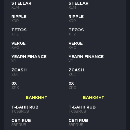
STELLAR
STELLAR
XLM
XLM
RIPPLE
RIPPLE
XRP
XRP
TEZOS
TEZOS
XTZ
XTZ
VERGE
VERGE
XVG
XVG
YEARN FINANCE
YEARN FINANCE
YFI
YFI
ZCASH
ZCASH
ZEC
ZEC
0X
0X
ZRX
ZRX
БАНКИНГ
БАНКИНГ
Т-БАНК RUB
Т-БАНК RUB
TCSBRUB
TCSBRUB
СБП RUB
СБП RUB
SBPRUB
SBPRUB