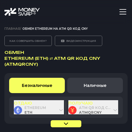
ГЛАВНАЯ
/
ОБМЕН ETHEREUM НА ATM QR КОД CNY
КАК СОВЕРШИТЬ ОБМЕН?
ВИДЕОИНСТРУКЦИЯ
ОБМЕН
ETHEREUM (ETH)
⇄
ATM QR КОД CNY
(ATMQRCNY)
Безналичные
Наличные
ОТДАЮ
ПОЛУЧАЮ
ETHEREUM
ATM QR КОД CNY
ETH
ATMQRCNY