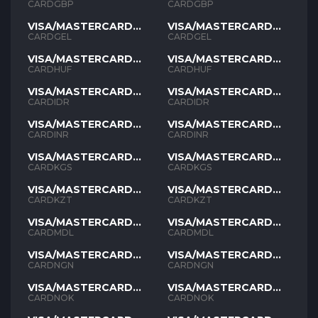
GBP
GBP
CARDGBP
CARDGBP
VISA/MASTERCARD
VISA/MASTERCARD
GEL
GEL
CARDGEL
CARDGEL
VISA/MASTERCARD
VISA/MASTERCARD
HUF
HUF
CARDHUF
CARDHUF
VISA/MASTERCARD
VISA/MASTERCARD
IDR
IDR
CARDIDR
CARDIDR
VISA/MASTERCARD
VISA/MASTERCARD
INR
INR
CARDINR
CARDINR
VISA/MASTERCARD
VISA/MASTERCARD
KGS
KGS
CARDKGS
CARDKGS
VISA/MASTERCARD
VISA/MASTERCARD
KZT
KZT
CARDKZT
CARDKZT
VISA/MASTERCARD
VISA/MASTERCARD
MDL
MDL
CARDMDL
CARDMDL
VISA/MASTERCARD
VISA/MASTERCARD
NGN
NGN
CARDNGN
CARDNGN
VISA/MASTERCARD
VISA/MASTERCARD
NOK
NOK
CARDNOK
CARDNOK