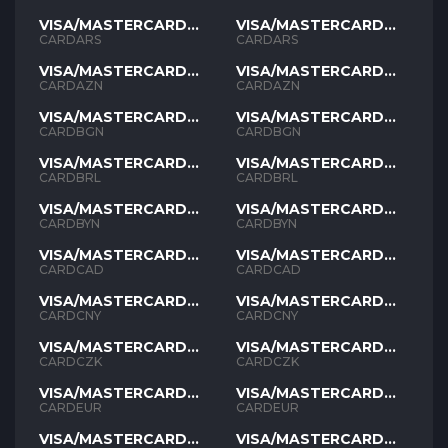
VISA/MASTERCARD
VISA/MASTERCARD
ARS
ARS
CARDARS
CARDARS
VISA/MASTERCARD
VISA/MASTERCARD
AZN
AZN
CARDAZN
CARDAZN
VISA/MASTERCARD
VISA/MASTERCARD
BGN
BGN
CARDBGN
CARDBGN
VISA/MASTERCARD
VISA/MASTERCARD
BRL
BRL
CARDBRL
CARDBRL
VISA/MASTERCARD
VISA/MASTERCARD
BYN
BYN
CARDBYN
CARDBYN
VISA/MASTERCARD
VISA/MASTERCARD
CAD
CAD
CARDCAD
CARDCAD
VISA/MASTERCARD
VISA/MASTERCARD
CNY
CNY
CARDCNY
CARDCNY
VISA/MASTERCARD
VISA/MASTERCARD
CZK
CZK
CARDCZK
CARDCZK
VISA/MASTERCARD
VISA/MASTERCARD
EUR
EUR
CARDEUR
CARDEUR
VISA/MASTERCARD
VISA/MASTERCARD