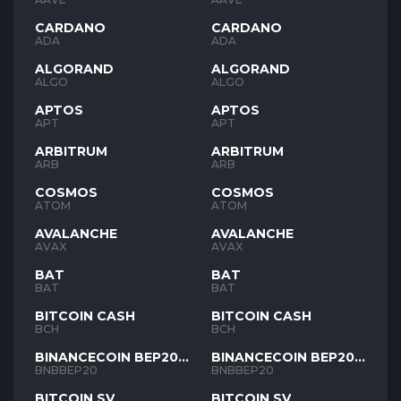
CARDANO
CARDANO
ADA
ADA
ALGORAND
ALGORAND
ALGO
ALGO
APTOS
APTOS
APT
APT
ARBITRUM
ARBITRUM
ARB
ARB
COSMOS
COSMOS
ATOM
ATOM
AVALANCHE
AVALANCHE
AVAX
AVAX
BAT
BAT
BAT
BAT
BITCOIN CASH
BITCOIN CASH
BCH
BCH
BINANCECOIN BEP20
BINANCECOIN BEP20
BNB
BNB
BNBBEP20
BNBBEP20
BITCOIN SV
BITCOIN SV