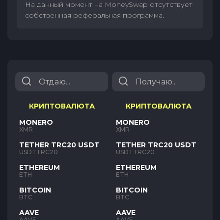
На данный момент на MoneySwap отсутствует
собственная реферальная программа.
КРИПТОВАЛЮТА
КРИПТОВАЛЮТА
MONERO
MONERO
XMR
XMR
TETHER TRC20 USDT
TETHER TRC20 USDT
USDTTRC20
USDTTRC20
ETHEREUM
ETHEREUM
ETH
ETH
BITCOIN
BITCOIN
BTC
BTC
AAVE
AAVE
AAVE
AAVE