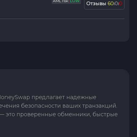
AML risk:
LOW
Отзывы
60
0
0
|
|
 MoneySwap предлагает надежные
ечения безопасности ваших транзакций.
— это проверенные обменники, быстрые