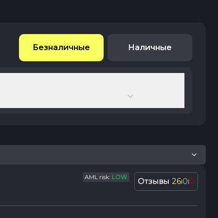
Безналичные
Наличные
AML risk:
LOW
Отзывы
26
0
0
|
|