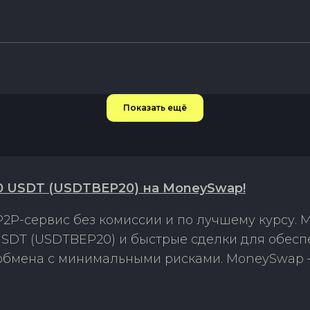
Показать ещё
0 USDT (USDTBEP20) на MoneySwap!
2P-сервис без комиссии и по лучшему курсу.
USDT (USDTBEP20) и быстрые сделки для обесп
 обмена с минимальными рисками. MoneySwap 