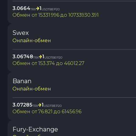
3.0664
1
TRX
USDTBEP20
Обмен от
15331.996
до
10733930.391
Swex
Онлайн-обмен
3.06748
1
TRX
USDTBEP20
Обмен от
153.374
до
46012.27
Banan
Онлайн-обмен
3.07285
1
TRX
USDTBEP20
Обмен от
76.821
до
61456.96
Fury-Exchange