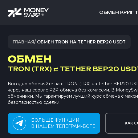
ОБМЕН КРИП
ГЛАВНАЯ
/
ОБМЕН TRON НА TETHER BEP20 USDT
ОБМЕН
TRON (TRX)
⇄
TETHER BEP20 USD
Выгодно обменяйте ваш TRON (TRX) на Tether BEP20 U
через наш сервис P2P-обмена без комиссии. В MoneySw
обменники. Мы гарантируем лучший курс обмена с макс
безопасностью сделки.
БОЛЬШЕ ФУНКЦИЙ
КАК С
В НАШЕМ ТЕЛЕГРАМ-БОТЕ