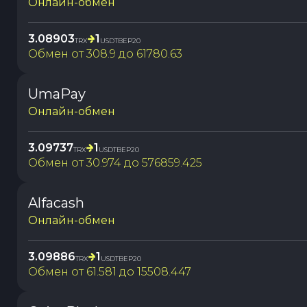
Онлайн-обмен
3.08903
1
TRX
USDTBEP20
Обмен от
308.9
до
61780.63
UmaPay
Онлайн-обмен
3.09737
1
TRX
USDTBEP20
Обмен от
30.974
до
576859.425
Alfacash
Онлайн-обмен
3.09886
1
TRX
USDTBEP20
Обмен от
61.581
до
15508.447