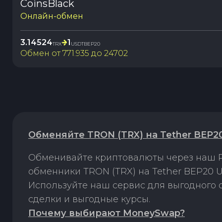
CoinsBlack
Онлайн-обмен
3.14524
1
TRX
USDTBEP20
Обмен от
771.935
до
24702
Обменяйте TRON (TRX) на Tether BEP2
Обменивайте криптовалюты через наш P
обменники TRON (TRX) на Tether BEP20 
Используйте наш сервис для выгодного
сделки и выгодные курсы.
Почему выбирают MoneySwap?