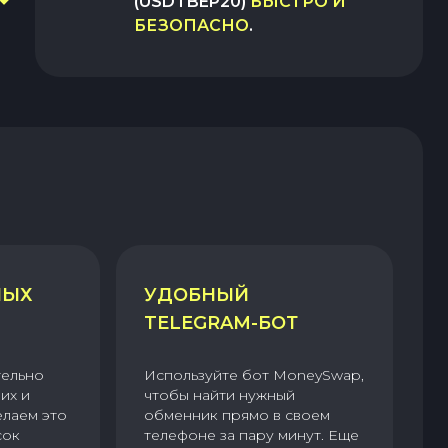
(USDTBEP20)
БЫСТРО И
БЕЗОПАСНО
.
НЫХ
УДОБНЫЙ
TELEGRAM-БОТ
тельно
Используйте бот MoneySwap,
их и
чтобы найти нужный
елаем это
обменник прямо в своем
сок
телефоне за пару минут. Еще