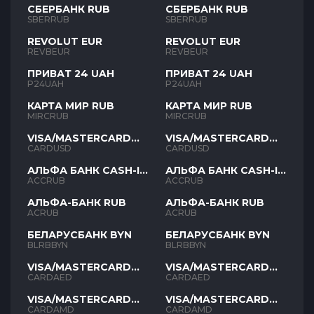
СБЕРБАНК RUB
СБЕРБАНК RUB
SBERRUB
SBERRUB
REVOLUT EUR
REVOLUT EUR
REVBEUR
REVBEUR
ПРИВАТ 24 UAH
ПРИВАТ 24 UAH
P24UAH
P24UAH
КАРТА МИР RUB
КАРТА МИР RUB
MIRCRUB
MIRCRUB
VISA/MASTERCARD
VISA/MASTERCARD
USD
USD
CARDUSD
CARDUSD
АЛЬФА БАНК CASH-IN
АЛЬФА БАНК CASH-IN
RUB
RUB
ACCRUB
ACCRUB
АЛЬФА-БАНК RUB
АЛЬФА-БАНК RUB
ACRUB
ACRUB
БЕЛАРУСБАНК BYN
БЕЛАРУСБАНК BYN
BLRBBYN
BLRBBYN
VISA/MASTERCARD
VISA/MASTERCARD
AED
AED
CARDAED
CARDAED
VISA/MASTERCARD
VISA/MASTERCARD
AMD
AMD
CARDAMD
CARDAMD