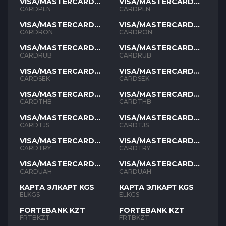
VISA/MASTERCARD
VISA/MASTERCARD
PLN
PLN
CARDPLN
CARDPLN
VISA/MASTERCARD
VISA/MASTERCARD
RON
RON
CARDRON
CARDRON
VISA/MASTERCARD
VISA/MASTERCARD
RUB
RUB
CARDRUB
CARDRUB
VISA/MASTERCARD
VISA/MASTERCARD
SEK
SEK
CARDSEK
CARDSEK
VISA/MASTERCARD
VISA/MASTERCARD
THB
THB
CARDTHB
CARDTHB
VISA/MASTERCARD
VISA/MASTERCARD
TJS
TJS
CARDTJS
CARDTJS
VISA/MASTERCARD
VISA/MASTERCARD
TYR
TYR
CARDTRY
CARDTRY
VISA/MASTERCARD
VISA/MASTERCARD
UAH
UAH
CARDUAH
CARDUAH
КАРТА ЭЛКАРТ KGS
КАРТА ЭЛКАРТ KGS
ELKGS
ELKGS
FORTEBANK KZT
FORTEBANK KZT
FRTBKZT
FRTBKZT