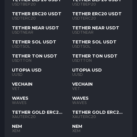
USDTBEP20
USDTBEP20
TETHER ERC20 USDT
TETHER ERC20 USDT
USDTERC20
USDTERC20
TETHER NEAR USDT
TETHER NEAR USDT
USDTNEAR
USDTNEAR
TETHER SOL USDT
TETHER SOL USDT
USDTSOL
USDTSOL
TETHER TON USDT
TETHER TON USDT
USDTTON
USDTTON
UTOPIA USD
UTOPIA USD
UUSD
UUSD
VECHAIN
VECHAIN
VET
VET
WAVES
WAVES
WAVES
WAVES
TETHER GOLD ERC20
TETHER GOLD ERC20
XAUT
XAUT
XAUTERC20
XAUTERC20
NEM
NEM
XEM
XEM