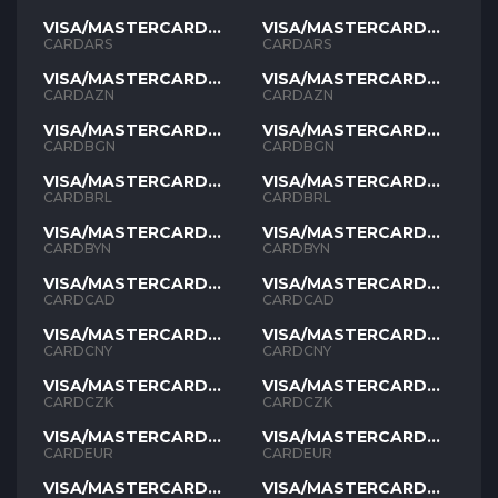
VISA/MASTERCARD
VISA/MASTERCARD
ARS
ARS
CARDARS
CARDARS
VISA/MASTERCARD
VISA/MASTERCARD
AZN
AZN
CARDAZN
CARDAZN
VISA/MASTERCARD
VISA/MASTERCARD
BGN
BGN
CARDBGN
CARDBGN
VISA/MASTERCARD
VISA/MASTERCARD
BRL
BRL
CARDBRL
CARDBRL
VISA/MASTERCARD
VISA/MASTERCARD
BYN
BYN
CARDBYN
CARDBYN
VISA/MASTERCARD
VISA/MASTERCARD
CAD
CAD
CARDCAD
CARDCAD
VISA/MASTERCARD
VISA/MASTERCARD
CNY
CNY
CARDCNY
CARDCNY
VISA/MASTERCARD
VISA/MASTERCARD
CZK
CZK
CARDCZK
CARDCZK
VISA/MASTERCARD
VISA/MASTERCARD
EUR
EUR
CARDEUR
CARDEUR
VISA/MASTERCARD
VISA/MASTERCARD