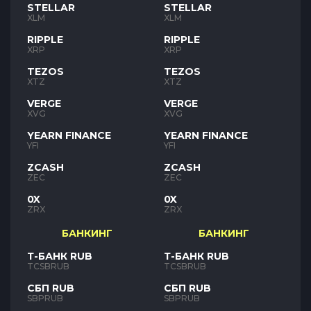
STELLAR
STELLAR
XLM
XLM
RIPPLE
RIPPLE
XRP
XRP
TEZOS
TEZOS
XTZ
XTZ
VERGE
VERGE
XVG
XVG
YEARN FINANCE
YEARN FINANCE
YFI
YFI
ZCASH
ZCASH
ZEC
ZEC
0X
0X
ZRX
ZRX
БАНКИНГ
БАНКИНГ
Т-БАНК RUB
Т-БАНК RUB
TCSBRUB
TCSBRUB
СБП RUB
СБП RUB
SBPRUB
SBPRUB