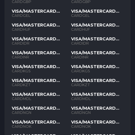
GBP
GBP
CARDGBP
CARDGBP
VISA/MASTERCARD
VISA/MASTERCARD
GEL
GEL
CARDGEL
CARDGEL
VISA/MASTERCARD
VISA/MASTERCARD
HUF
HUF
CARDHUF
CARDHUF
VISA/MASTERCARD
VISA/MASTERCARD
IDR
IDR
CARDIDR
CARDIDR
VISA/MASTERCARD
VISA/MASTERCARD
INR
INR
CARDINR
CARDINR
VISA/MASTERCARD
VISA/MASTERCARD
KGS
KGS
CARDKGS
CARDKGS
VISA/MASTERCARD
VISA/MASTERCARD
KZT
KZT
CARDKZT
CARDKZT
VISA/MASTERCARD
VISA/MASTERCARD
MDL
MDL
CARDMDL
CARDMDL
VISA/MASTERCARD
VISA/MASTERCARD
NGN
NGN
CARDNGN
CARDNGN
VISA/MASTERCARD
VISA/MASTERCARD
NOK
NOK
CARDNOK
CARDNOK