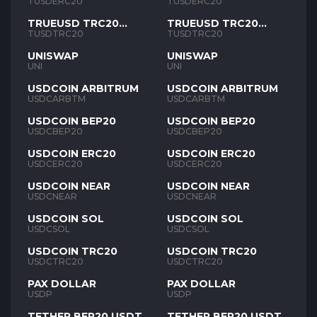
TUSD
TUSD
TUSDERC20
TUSDERC20
TRUEUSD TRC20
TRUEUSD TRC20
TUSD
TUSD
TUSDTRC20
TUSDTRC20
UNISWAP
UNISWAP
UNI
UNI
USDCOIN ARBITRUM
USDCOIN ARBITRUM
USDCARBTM
USDCARBTM
USDCOIN BEP20
USDCOIN BEP20
USDCBEP20
USDCBEP20
USDCOIN ERC20
USDCOIN ERC20
USDCERC20
USDCERC20
USDCOIN NEAR
USDCOIN NEAR
USDCNEAR
USDCNEAR
USDCOIN SOL
USDCOIN SOL
USDCSOL
USDCSOL
USDCOIN TRC20
USDCOIN TRC20
USDCTRC20
USDCTRC20
PAX DOLLAR
PAX DOLLAR
USDP
USDP
TETHER BEP20 USDT
TETHER BEP20 USDT