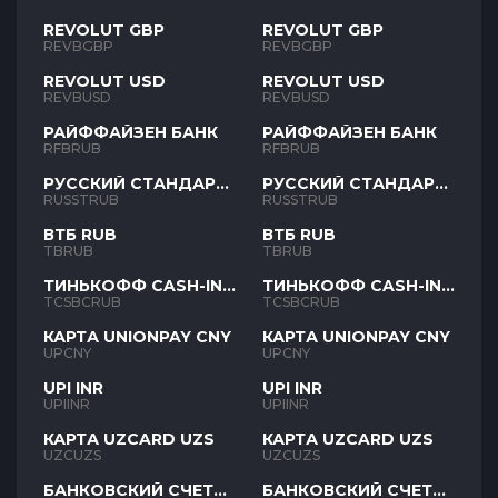
REVOLUT GBP
REVOLUT GBP
REVBGBP
REVBGBP
REVOLUT USD
REVOLUT USD
REVBUSD
REVBUSD
РАЙФФАЙЗЕН БАНК
РАЙФФАЙЗЕН БАНК
RFBRUB
RFBRUB
РУССКИЙ СТАНДАРТ
РУССКИЙ СТАНДАРТ
RUB
RUB
RUSSTRUB
RUSSTRUB
ВТБ RUB
ВТБ RUB
TBRUB
TBRUB
ТИНЬКОФФ CASH-IN
ТИНЬКОФФ CASH-IN
RUB
RUB
TCSBCRUB
TCSBCRUB
КАРТА UNIONPAY CNY
КАРТА UNIONPAY CNY
UPCNY
UPCNY
UPI INR
UPI INR
UPIINR
UPIINR
КАРТА UZCARD UZS
КАРТА UZCARD UZS
UZCUZS
UZCUZS
БАНКОВСКИЙ СЧЕТ
БАНКОВСКИЙ СЧЕТ