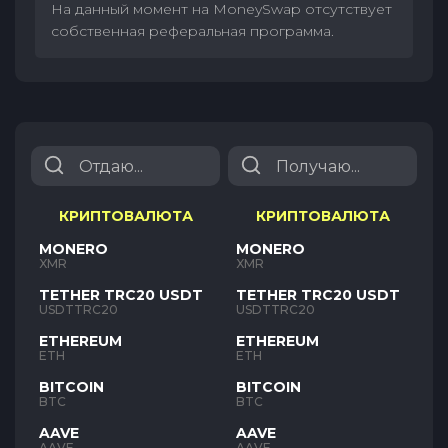
На данный момент на MoneySwap отсутствует
собственная реферальная программа.
КРИПТОВАЛЮТА
КРИПТОВАЛЮТА
MONERO
MONERO
XMR
XMR
TETHER TRC20 USDT
TETHER TRC20 USDT
USDTTRC20
USDTTRC20
ETHEREUM
ETHEREUM
ETH
ETH
BITCOIN
BITCOIN
BTC
BTC
AAVE
AAVE
AAVE
AAVE