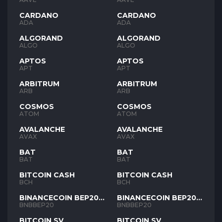
CARDANO
CARDANO
ADA
ADA
ALGORAND
ALGORAND
ALGO
ALGO
APTOS
APTOS
APT
APT
ARBITRUM
ARBITRUM
ARB
ARB
COSMOS
COSMOS
ATOM
ATOM
AVALANCHE
AVALANCHE
AVAX
AVAX
BAT
BAT
BAT
BAT
BITCOIN CASH
BITCOIN CASH
BCH
BCH
BINANCECOIN BEP20
BINANCECOIN BEP20
BNB
BNB
BNBBEP20
BNBBEP20
BITCOIN SV
BITCOIN SV