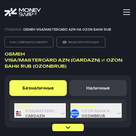
ГЛАВНАЯ
/
ОБМЕН VISA/MASTERCARD AZN НА OZON БАНК RUB
КАК СОВЕРШИТЬ ОБМЕН?
ВИДЕОИНСТРУКЦИЯ
ОБМЕН
VISA/MASTERCARD AZN (CARDAZN)
⇄
OZON
БАНК RUB (OZONBRUB)
Безналичные
Наличные
ОТДАЮ
ПОЛУЧАЮ
VISA/MASTERCARD AZN
OZON БАНК RUB
CARDAZN
OZONBRUB