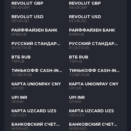
REVOLUT GBP
REVOLUT GBP
REVBGBP
REVBGBP
REVOLUT USD
REVOLUT USD
REVBUSD
REVBUSD
РАЙФФАЙЗЕН БАНК
РАЙФФАЙЗЕН БАНК
RFBRUB
RFBRUB
РУССКИЙ СТАНДАРТ
РУССКИЙ СТАНДАРТ
RUB
RUB
RUSSTRUB
RUSSTRUB
ВТБ RUB
ВТБ RUB
TBRUB
TBRUB
ТИНЬКОФФ CASH-IN
ТИНЬКОФФ CASH-IN
RUB
RUB
TCSBCRUB
TCSBCRUB
КАРТА UNIONPAY CNY
КАРТА UNIONPAY CNY
UPCNY
UPCNY
UPI INR
UPI INR
UPIINR
UPIINR
КАРТА UZCARD UZS
КАРТА UZCARD UZS
UZCUZS
UZCUZS
БАНКОВСКИЙ СЧЕТ
БАНКОВСКИЙ СЧЕТ
AED
AED
WIREAED
WIREAED