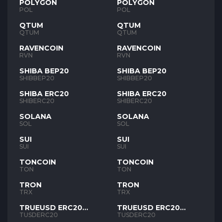
POLYGON
POLYGON
POL
POL
QTUM
QTUM
QTUM
QTUM
RAVENCOIN
RAVENCOIN
RVN
RVN
SHIBA BEP20
SHIBA BEP20
SHIBBEP20
SHIBBEP20
SHIBA ERC20
SHIBA ERC20
SHIBERC20
SHIBERC20
SOLANA
SOLANA
SOL
SOL
SUI
SUI
SUI
SUI
TONCOIN
TONCOIN
TON
TON
TRON
TRON
TRX
TRX
TRUEUSD ERC20
TRUEUSD ERC20
TUSD
TUSD
TUSDERC20
TUSDERC20