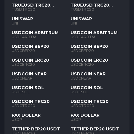
TRUEUSD TRC20
TRUEUSD TRC20
TUSD
TUSD
TUSDTRC20
TUSDTRC20
UNISWAP
UNISWAP
UNI
UNI
USDCOIN ARBITRUM
USDCOIN ARBITRUM
USDCARBTM
USDCARBTM
USDCOIN BEP20
USDCOIN BEP20
USDCBEP20
USDCBEP20
USDCOIN ERC20
USDCOIN ERC20
USDCERC20
USDCERC20
USDCOIN NEAR
USDCOIN NEAR
USDCNEAR
USDCNEAR
USDCOIN SOL
USDCOIN SOL
USDCSOL
USDCSOL
USDCOIN TRC20
USDCOIN TRC20
USDCTRC20
USDCTRC20
PAX DOLLAR
PAX DOLLAR
USDP
USDP
TETHER BEP20 USDT
TETHER BEP20 USDT
USDTBEP20
USDTBEP20