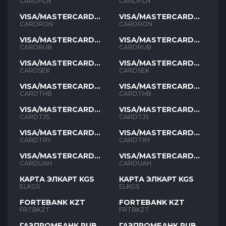
PLN
PLN
CARDPLN
CARDPLN
VISA/MASTERCARD
VISA/MASTERCARD
RON
RON
CARDRON
CARDRON
VISA/MASTERCARD
VISA/MASTERCARD
RUB
RUB
CARDRUB
CARDRUB
VISA/MASTERCARD
VISA/MASTERCARD
SEK
SEK
CARDSEK
CARDSEK
VISA/MASTERCARD
VISA/MASTERCARD
THB
THB
CARDTHB
CARDTHB
VISA/MASTERCARD
VISA/MASTERCARD
TJS
TJS
CARDTJS
CARDTJS
VISA/MASTERCARD
VISA/MASTERCARD
TYR
TYR
CARDTRY
CARDTRY
VISA/MASTERCARD
VISA/MASTERCARD
UAH
UAH
CARDUAH
CARDUAH
КАРТА ЭЛКАРТ KGS
КАРТА ЭЛКАРТ KGS
ELKGS
ELKGS
FORTEBANK KZT
FORTEBANK KZT
FRTBKZT
FRTBKZT
ГАЗПРОМБАНК RUB
ГАЗПРОМБАНК RUB