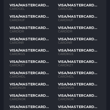
VISA/MASTERCARD
VISA/MASTERCARD
GEL
GEL
CARDGEL
CARDGEL
VISA/MASTERCARD
VISA/MASTERCARD
HUF
HUF
CARDHUF
CARDHUF
VISA/MASTERCARD
VISA/MASTERCARD
IDR
IDR
CARDIDR
CARDIDR
VISA/MASTERCARD
VISA/MASTERCARD
INR
INR
CARDINR
CARDINR
VISA/MASTERCARD
VISA/MASTERCARD
KGS
KGS
CARDKGS
CARDKGS
VISA/MASTERCARD
VISA/MASTERCARD
KZT
KZT
CARDKZT
CARDKZT
VISA/MASTERCARD
VISA/MASTERCARD
MDL
MDL
CARDMDL
CARDMDL
VISA/MASTERCARD
VISA/MASTERCARD
NGN
NGN
CARDNGN
CARDNGN
VISA/MASTERCARD
VISA/MASTERCARD
NOK
NOK
CARDNOK
CARDNOK
VISA/MASTERCARD
VISA/MASTERCARD