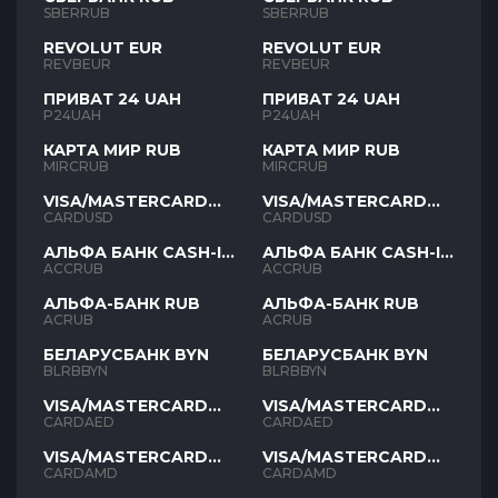
SBERRUB
SBERRUB
REVOLUT EUR
REVOLUT EUR
REVBEUR
REVBEUR
ПРИВАТ 24 UAH
ПРИВАТ 24 UAH
P24UAH
P24UAH
КАРТА МИР RUB
КАРТА МИР RUB
MIRCRUB
MIRCRUB
VISA/MASTERCARD
VISA/MASTERCARD
USD
USD
CARDUSD
CARDUSD
АЛЬФА БАНК CASH-IN
АЛЬФА БАНК CASH-IN
RUB
RUB
ACCRUB
ACCRUB
АЛЬФА-БАНК RUB
АЛЬФА-БАНК RUB
ACRUB
ACRUB
БЕЛАРУСБАНК BYN
БЕЛАРУСБАНК BYN
BLRBBYN
BLRBBYN
VISA/MASTERCARD
VISA/MASTERCARD
AED
AED
CARDAED
CARDAED
VISA/MASTERCARD
VISA/MASTERCARD
AMD
AMD
CARDAMD
CARDAMD