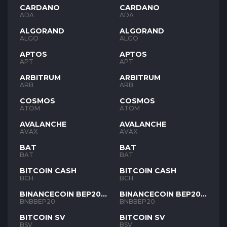
CARDANO
CARDANO
ADA
ADA
ALGORAND
ALGORAND
ALGO
ALGO
APTOS
APTOS
APT
APT
ARBITRUM
ARBITRUM
ARB
ARB
COSMOS
COSMOS
ATOM
ATOM
AVALANCHE
AVALANCHE
AVAX
AVAX
BAT
BAT
BAT
BAT
BITCOIN CASH
BITCOIN CASH
BCH
BCH
BINANCECOIN BEP20
BINANCECOIN BEP20
BNB
BNB
BNBBEP20
BNBBEP20
BITCOIN SV
BITCOIN SV
BSV
BSV