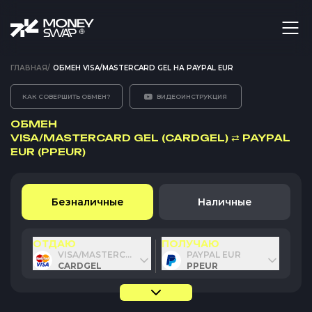
ГЛАВНАЯ
/
ОБМЕН VISA/MASTERCARD GEL НА PAYPAL EUR
КАК СОВЕРШИТЬ ОБМЕН?
ВИДЕОИНСТРУКЦИЯ
ОБМЕН
VISA/MASTERCARD GEL (CARDGEL)
⇄
PAYPAL
EUR (PPEUR)
Безналичные
Наличные
ОТДАЮ
ПОЛУЧАЮ
VISA/MASTERCARD GEL
PAYPAL EUR
CARDGEL
PPEUR