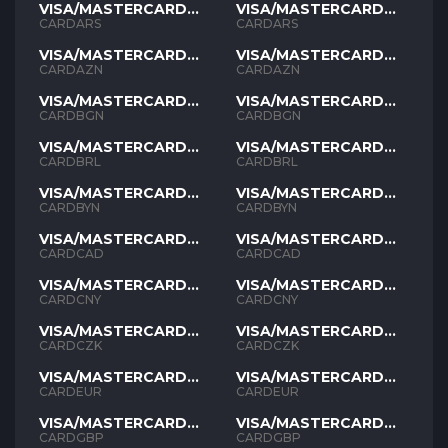
VISA/MASTERCARD
VISA/MASTERCARD
ARS
ARS
CARDARS
CARDARS
VISA/MASTERCARD
VISA/MASTERCARD
AZN
AZN
CARDAZN
CARDAZN
VISA/MASTERCARD
VISA/MASTERCARD
BGN
BGN
CARDBGN
CARDBGN
VISA/MASTERCARD
VISA/MASTERCARD
BRL
BRL
CARDBRL
CARDBRL
VISA/MASTERCARD
VISA/MASTERCARD
BYN
BYN
CARDBYN
CARDBYN
VISA/MASTERCARD
VISA/MASTERCARD
CAD
CAD
CARDCAD
CARDCAD
VISA/MASTERCARD
VISA/MASTERCARD
CNY
CNY
CARDCNY
CARDCNY
VISA/MASTERCARD
VISA/MASTERCARD
CZK
CZK
CARDCZK
CARDCZK
VISA/MASTERCARD
VISA/MASTERCARD
EUR
EUR
CARDEUR
CARDEUR
VISA/MASTERCARD
VISA/MASTERCARD
GBP
GBP
CARDGBP
CARDGBP