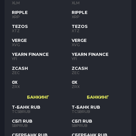
XLM
XLM
RIPPLE
RIPPLE
XRP
XRP
TEZOS
TEZOS
XTZ
XTZ
VERGE
VERGE
XVG
XVG
YEARN FINANCE
YEARN FINANCE
YFI
YFI
ZCASH
ZCASH
ZEC
ZEC
0X
0X
ZRX
ZRX
БАНКИНГ
БАНКИНГ
Т-БАНК RUB
Т-БАНК RUB
TCSBRUB
TCSBRUB
СБП RUB
СБП RUB
SBPRUB
SBPRUB
СБЕРБАНК RUB
СБЕРБАНК RUB