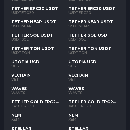
TETHER ERC20 USDT
TETHER ERC20 USDT
USDTERC20
USDTERC20
TETHER NEAR USDT
TETHER NEAR USDT
USDTNEAR
USDTNEAR
TETHER SOL USDT
TETHER SOL USDT
USDTSOL
USDTSOL
TETHER TON USDT
TETHER TON USDT
USDTTON
USDTTON
UTOPIA USD
UTOPIA USD
UUSD
UUSD
VECHAIN
VECHAIN
VET
VET
WAVES
WAVES
WAVES
WAVES
TETHER GOLD ERC20
TETHER GOLD ERC20
XAUT
XAUT
XAUTERC20
XAUTERC20
NEM
NEM
XEM
XEM
STELLAR
STELLAR