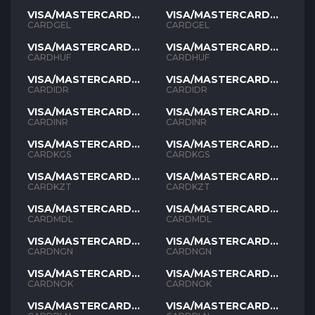
VISA/MASTERCARD
VISA/MASTERCARD
GEL
GEL
CARDGEL
CARDGEL
VISA/MASTERCARD
VISA/MASTERCARD
HUF
HUF
CARDHUF
CARDHUF
VISA/MASTERCARD
VISA/MASTERCARD
IDR
IDR
CARDIDR
CARDIDR
VISA/MASTERCARD
VISA/MASTERCARD
INR
INR
CARDINR
CARDINR
VISA/MASTERCARD
VISA/MASTERCARD
KGS
KGS
CARDKGS
CARDKGS
VISA/MASTERCARD
VISA/MASTERCARD
KZT
KZT
CARDKZT
CARDKZT
VISA/MASTERCARD
VISA/MASTERCARD
MDL
MDL
CARDMDL
CARDMDL
VISA/MASTERCARD
VISA/MASTERCARD
NGN
NGN
CARDNGN
CARDNGN
VISA/MASTERCARD
VISA/MASTERCARD
NOK
NOK
CARDNOK
CARDNOK
VISA/MASTERCARD
VISA/MASTERCARD