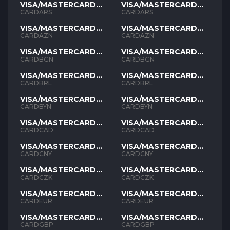
VISA/MASTERCARD
VISA/MASTERCARD
ARS
ARS
CARDARS
CARDARS
VISA/MASTERCARD
VISA/MASTERCARD
AZN
AZN
CARDAZN
CARDAZN
VISA/MASTERCARD
VISA/MASTERCARD
BGN
BGN
CARDBGN
CARDBGN
VISA/MASTERCARD
VISA/MASTERCARD
BRL
BRL
CARDBRL
CARDBRL
VISA/MASTERCARD
VISA/MASTERCARD
BYN
BYN
CARDBYN
CARDBYN
VISA/MASTERCARD
VISA/MASTERCARD
CAD
CAD
CARDCAD
CARDCAD
VISA/MASTERCARD
VISA/MASTERCARD
CNY
CNY
CARDCNY
CARDCNY
VISA/MASTERCARD
VISA/MASTERCARD
CZK
CZK
CARDCZK
CARDCZK
VISA/MASTERCARD
VISA/MASTERCARD
EUR
EUR
CARDEUR
CARDEUR
VISA/MASTERCARD
VISA/MASTERCARD
GBP
GBP
CARDGBP
CARDGBP