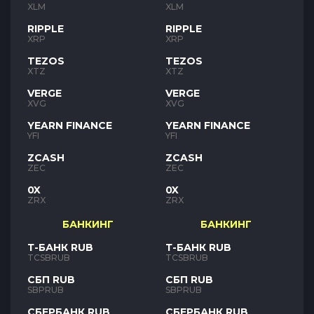
XLM
XLM
RIPPLE
RIPPLE
XRP
XRP
TEZOS
TEZOS
XTZ
XTZ
VERGE
VERGE
XVG
XVG
YEARN FINANCE
YEARN FINANCE
YFI
YFI
ZCASH
ZCASH
ZEC
ZEC
0X
0X
ZRX
ZRX
БАНКИНГ
БАНКИНГ
Т-БАНК RUB
Т-БАНК RUB
TCSBRUB
TCSBRUB
СБП RUB
СБП RUB
SBPRUB
SBPRUB
СБЕРБАНК RUB
СБЕРБАНК RUB