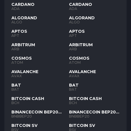
CARDANO
CARDANO
ADA
ADA
ALGORAND
ALGORAND
ALGO
ALGO
APTOS
APTOS
APT
APT
ARBITRUM
ARBITRUM
ARB
ARB
COSMOS
COSMOS
ATOM
ATOM
AVALANCHE
AVALANCHE
AVAX
AVAX
BAT
BAT
BAT
BAT
BITCOIN CASH
BITCOIN CASH
BCH
BCH
BINANCECOIN BEP20
BINANCECOIN BEP20
BNB
BNB
BNBBEP20
BNBBEP20
BITCOIN SV
BITCOIN SV
BSV
BSV