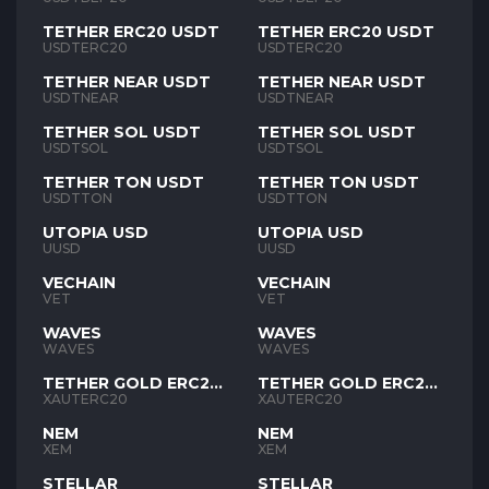
TETHER ERC20 USDT
TETHER ERC20 USDT
USDTERC20
USDTERC20
TETHER NEAR USDT
TETHER NEAR USDT
USDTNEAR
USDTNEAR
TETHER SOL USDT
TETHER SOL USDT
USDTSOL
USDTSOL
TETHER TON USDT
TETHER TON USDT
USDTTON
USDTTON
UTOPIA USD
UTOPIA USD
UUSD
UUSD
VECHAIN
VECHAIN
VET
VET
WAVES
WAVES
WAVES
WAVES
TETHER GOLD ERC20
TETHER GOLD ERC20
XAUT
XAUT
XAUTERC20
XAUTERC20
NEM
NEM
XEM
XEM
STELLAR
STELLAR