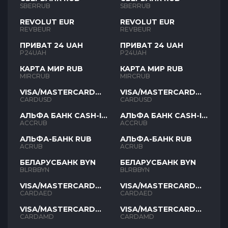
SBERRUB
SBERRUB
REVOLUT EUR
REVOLUT EUR
REVBEUR
REVBEUR
ПРИВАТ 24 UAH
ПРИВАТ 24 UAH
P24UAH
P24UAH
КАРТА МИР RUB
КАРТА МИР RUB
MIRCRUB
MIRCRUB
VISA/MASTERCARD
VISA/MASTERCARD
USD
USD
CARDUSD
CARDUSD
АЛЬФА БАНК CASH-IN
АЛЬФА БАНК CASH-IN
RUB
RUB
ACCRUB
ACCRUB
АЛЬФА-БАНК RUB
АЛЬФА-БАНК RUB
ACRUB
ACRUB
БЕЛАРУСБАНК BYN
БЕЛАРУСБАНК BYN
BLRBBYN
BLRBBYN
VISA/MASTERCARD
VISA/MASTERCARD
AED
AED
CARDAED
CARDAED
VISA/MASTERCARD
VISA/MASTERCARD
AMD
AMD
CARDAMD
CARDAMD