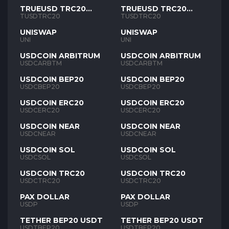
TRUEUSD TRC20
TRUEUSD TRC20
TUSD
TUSD
TUSDTRC20
TUSDTRC20
UNISWAP
UNISWAP
UNI
UNI
USDCOIN ARBITRUM
USDCOIN ARBITRUM
USDCARBTM
USDCARBTM
USDCOIN BEP20
USDCOIN BEP20
USDCBEP20
USDCBEP20
USDCOIN ERC20
USDCOIN ERC20
USDCERC20
USDCERC20
USDCOIN NEAR
USDCOIN NEAR
USDCNEAR
USDCNEAR
USDCOIN SOL
USDCOIN SOL
USDCSOL
USDCSOL
USDCOIN TRC20
USDCOIN TRC20
USDCTRC20
USDCTRC20
PAX DOLLAR
PAX DOLLAR
USDP
USDP
TETHER BEP20 USDT
TETHER BEP20 USDT
USDTBEP20
USDTBEP20