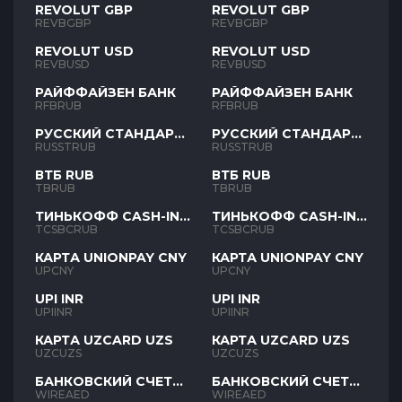
REVOLUT GBP
REVOLUT GBP
REVBGBP
REVBGBP
REVOLUT USD
REVOLUT USD
REVBUSD
REVBUSD
РАЙФФАЙЗЕН БАНК
РАЙФФАЙЗЕН БАНК
RFBRUB
RFBRUB
РУССКИЙ СТАНДАРТ
РУССКИЙ СТАНДАРТ
RUB
RUB
RUSSTRUB
RUSSTRUB
ВТБ RUB
ВТБ RUB
TBRUB
TBRUB
ТИНЬКОФФ CASH-IN
ТИНЬКОФФ CASH-IN
RUB
RUB
TCSBCRUB
TCSBCRUB
КАРТА UNIONPAY CNY
КАРТА UNIONPAY CNY
UPCNY
UPCNY
UPI INR
UPI INR
UPIINR
UPIINR
КАРТА UZCARD UZS
КАРТА UZCARD UZS
UZCUZS
UZCUZS
БАНКОВСКИЙ СЧЕТ
БАНКОВСКИЙ СЧЕТ
AED
AED
WIREAED
WIREAED