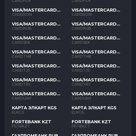
PLN
PLN
CARDPLN
CARDPLN
VISA/MASTERCARD
VISA/MASTERCARD
RON
RON
CARDRON
CARDRON
VISA/MASTERCARD
VISA/MASTERCARD
RUB
RUB
CARDRUB
CARDRUB
VISA/MASTERCARD
VISA/MASTERCARD
SEK
SEK
CARDSEK
CARDSEK
VISA/MASTERCARD
VISA/MASTERCARD
THB
THB
CARDTHB
CARDTHB
VISA/MASTERCARD
VISA/MASTERCARD
TJS
TJS
CARDTJS
CARDTJS
VISA/MASTERCARD
VISA/MASTERCARD
TYR
TYR
CARDTRY
CARDTRY
VISA/MASTERCARD
VISA/MASTERCARD
UAH
UAH
CARDUAH
CARDUAH
КАРТА ЭЛКАРТ KGS
КАРТА ЭЛКАРТ KGS
ELKGS
ELKGS
FORTEBANK KZT
FORTEBANK KZT
FRTBKZT
FRTBKZT
ГАЗПРОМБАНК RUB
ГАЗПРОМБАНК RUB