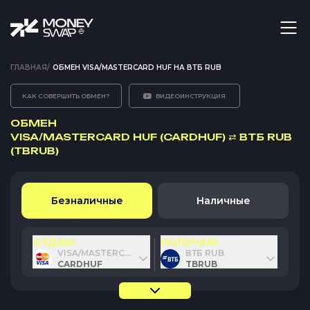
ГЛАВНАЯ
/
ОБМЕН VISA/MASTERCARD HUF НА ВТБ RUB
КАК СОВЕРШИТЬ ОБМЕН?
ВИДЕОИНСТРУКЦИЯ
ОБМЕН
VISA/MASTERCARD HUF (CARDHUF)
⇄
ВТБ RUB
(TBRUB)
Безналичные
Наличные
ОТДАЮ
ПОЛУЧАЮ
VISA/MASTERCARD HUF
ВТБ RUB
CARDHUF
TBRUB