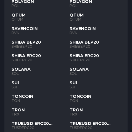
POLYGON
POLYGON
POL
POL
QTUM
QTUM
QTUM
QTUM
RAVENCOIN
RAVENCOIN
RVN
RVN
SHIBA BEP20
SHIBA BEP20
SHIBBEP20
SHIBBEP20
SHIBA ERC20
SHIBA ERC20
SHIBERC20
SHIBERC20
SOLANA
SOLANA
SOL
SOL
SUI
SUI
SUI
SUI
TONCOIN
TONCOIN
TON
TON
TRON
TRON
TRX
TRX
TRUEUSD ERC20
TRUEUSD ERC20
TUSD
TUSD
TUSDERC20
TUSDERC20