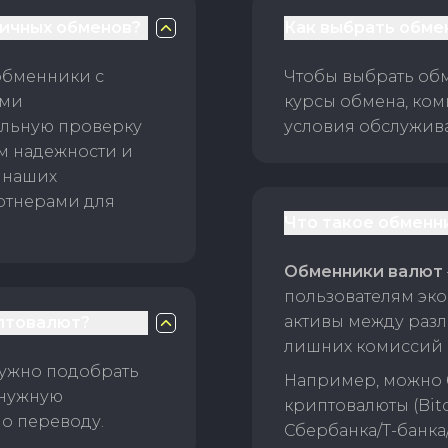
личных обменов?
Как выбрать обме
обменники с
Чтобы выбрать об
ами
курсы обмена, ком
ельную проверку
условия обслужив
ам надежности и
 наших
ртнерами для
Что такое обменн
Обменники валют
пользователям эко
активы между раз
птовалют?
лишних комиссий 
нужно подобрать
Например, можно 
 нужную
криптовалюты (Bitc
о переводу.
Сбербанка/Т-банка