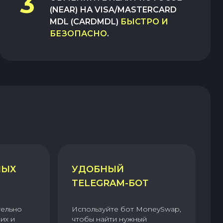
3
(NEAR)
НА
VISA/MASTERCARD
MDL (CARDMDL)
БЫСТРО И
БЕЗОПАСНО
.
НЫХ
УДОБНЫЙ
TELEGRAM-БОТ
тельно
Используйте бот MoneySwap,
их и
чтобы найти нужный