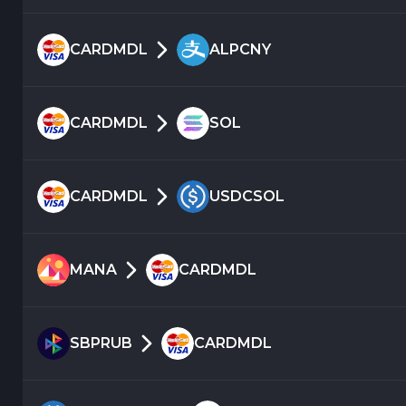
CARDMDL
ALPCNY
CARDMDL
SOL
CARDMDL
USDCSOL
MANA
CARDMDL
SBPRUB
CARDMDL