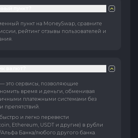
нный пункт?
менный пункт на MoneySwap, сравните
иссии, рейтинг отзывы пользователей и
ания.
ик валют?
— это сервисы, позволяющие
номить время и деньги, обменивая
личными платежными системами без
и препятствий.
быстро и легко перевести
oin, Ethereum, USDT и другие) в рубли
/Альфа Банка/любого другого банка.