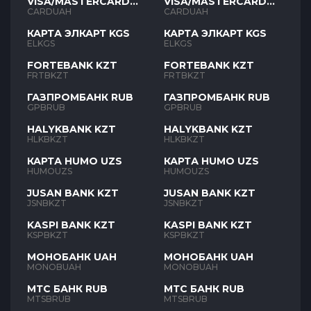
VISA/MASTERCARD
VISA/MASTERCARD
UAH
UAH
CARDUAH
CARDUAH
КАРТА ЭЛКАРТ KGS
КАРТА ЭЛКАРТ KGS
ELKGS
ELKGS
FORTEBANK KZT
FORTEBANK KZT
FRTBKZT
FRTBKZT
ГАЗПРОМБАНК RUB
ГАЗПРОМБАНК RUB
GPBRUB
GPBRUB
HALYKBANK KZT
HALYKBANK KZT
HLKBKZT
HLKBKZT
КАРТА HUMO UZS
КАРТА HUMO UZS
HUMOUZS
HUMOUZS
JUSAN BANK KZT
JUSAN BANK KZT
JSNBKZT
JSNBKZT
KASPI BANK KZT
KASPI BANK KZT
KSPBKZT
KSPBKZT
МОНОБАНК UAH
МОНОБАНК UAH
MONOBUAH
MONOBUAH
МТС БАНК RUB
МТС БАНК RUB
MTSBRUB
MTSBRUB