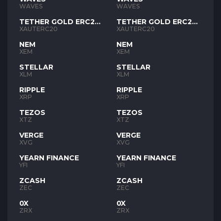
WAVES
WAVES
TETHER GOLD ERC20
TETHER GOLD ERC20
XAUT
XAUT
XAUTERC20
XAUTERC20
NEM
NEM
XEM
XEM
STELLAR
STELLAR
XLM
XLM
RIPPLE
RIPPLE
XRP
XRP
TEZOS
TEZOS
XTZ
XTZ
VERGE
VERGE
XVG
XVG
YEARN FINANCE
YEARN FINANCE
YFI
YFI
ZCASH
ZCASH
ZEC
ZEC
0X
0X
ZRX
ZRX