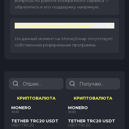
вопросы по работе конкретного сервиса —
обратитесь в его поддержку напрямую.
Есть ли реферальные программы?
На данный момент на MoneySwap отсутствует
собственная реферальная программа.
КРИПТОВАЛЮТА
КРИПТОВАЛЮТА
MONERO
MONERO
XMR
XMR
TETHER TRC20 USDT
TETHER TRC20 USDT
USDTTRC20
USDTTRC20