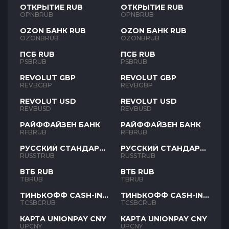
ОТКРЫТИЕ RUB
ОТКРЫТИЕ RUB
OPNBRUB
OPNBRUB
OZON БАНК RUB
OZON БАНК RUB
OZONBRUB
OZONBRUB
ПСБ RUB
ПСБ RUB
PSBRUB
PSBRUB
REVOLUT GBP
REVOLUT GBP
REVBGBP
REVBGBP
REVOLUT USD
REVOLUT USD
REVBUSD
REVBUSD
РАЙФФАЙЗЕН БАНК
РАЙФФАЙЗЕН БАНК
RFBRUB
RFBRUB
РУССКИЙ СТАНДАРТ
РУССКИЙ СТАНДАРТ
RUB
RUB
RUSSTRUB
RUSSTRUB
ВТБ RUB
ВТБ RUB
TBRUB
TBRUB
ТИНЬКОФФ CASH-IN
ТИНЬКОФФ CASH-IN
RUB
RUB
TCSBCRUB
TCSBCRUB
КАРТА UNIONPAY CNY
КАРТА UNIONPAY CNY
UPCNY
UPCNY