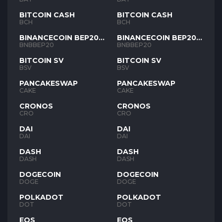
BITCOIN CASH
BITCOIN CASH
BCH
BCH
BINANCECOIN BEP20
BINANCECOIN BEP20
BNB
BNB
BNBBEP20
BNBBEP20
BITCOIN SV
BITCOIN SV
BSV
BSV
PANCAKESWAP
PANCAKESWAP
CAKE
CAKE
CRONOS
CRONOS
CRO
CRO
DAI
DAI
DAI
DAI
DASH
DASH
DASH
DASH
DOGECOIN
DOGECOIN
DOGE
DOGE
POLKADOT
POLKADOT
DOT
DOT
EOS
EOS