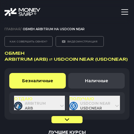
ГЛАВНАЯ
/
ОБМЕН ARBITRUM НА USDCOIN NEAR
КАК СОВЕРШИТЬ ОБМЕН?
ВИДЕОИНСТРУКЦИЯ
ОБМЕН
ARBITRUM (ARB)
⇄
USDCOIN NEAR (USDCNEAR)
Безналичные
Наличные
ОТДАЮ
ПОЛУЧАЮ
ARBITRUM
USDCOIN NEAR
ARB
USDCNEAR
ЛУЧШИЕ КУРСЫ