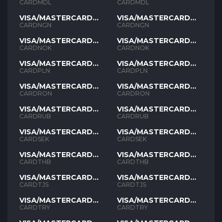
MDL
MDL
CARDMDL
CARDMDL
VISA/MASTERCARD
VISA/MASTERCARD
NGN
NGN
CARDNGN
CARDNGN
VISA/MASTERCARD
VISA/MASTERCARD
NOK
NOK
CARDNOK
CARDNOK
VISA/MASTERCARD
VISA/MASTERCARD
PLN
PLN
CARDPLN
CARDPLN
VISA/MASTERCARD
VISA/MASTERCARD
RON
RON
CARDRON
CARDRON
VISA/MASTERCARD
VISA/MASTERCARD
RUB
RUB
CARDRUB
CARDRUB
VISA/MASTERCARD
VISA/MASTERCARD
SEK
SEK
CARDSEK
CARDSEK
VISA/MASTERCARD
VISA/MASTERCARD
THB
THB
CARDTHB
CARDTHB
VISA/MASTERCARD
VISA/MASTERCARD
TJS
TJS
CARDTJS
CARDTJS
VISA/MASTERCARD
VISA/MASTERCARD
TYR
TYR
CARDTRY
CARDTRY