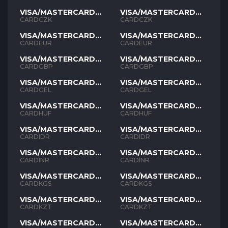
VISA/MASTERCARD
VISA/MASTERCARD
CZK
CZK
CARDCZK
CARDCZK
VISA/MASTERCARD
VISA/MASTERCARD
EUR
EUR
CARDEUR
CARDEUR
VISA/MASTERCARD
VISA/MASTERCARD
GBP
GBP
CARDGBP
CARDGBP
VISA/MASTERCARD
VISA/MASTERCARD
GEL
GEL
CARDGEL
CARDGEL
VISA/MASTERCARD
VISA/MASTERCARD
HUF
HUF
CARDHUF
CARDHUF
VISA/MASTERCARD
VISA/MASTERCARD
IDR
IDR
CARDIDR
CARDIDR
VISA/MASTERCARD
VISA/MASTERCARD
INR
INR
CARDINR
CARDINR
VISA/MASTERCARD
VISA/MASTERCARD
KGS
KGS
CARDKGS
CARDKGS
VISA/MASTERCARD
VISA/MASTERCARD
KZT
KZT
CARDKZT
CARDKZT
VISA/MASTERCARD
VISA/MASTERCARD