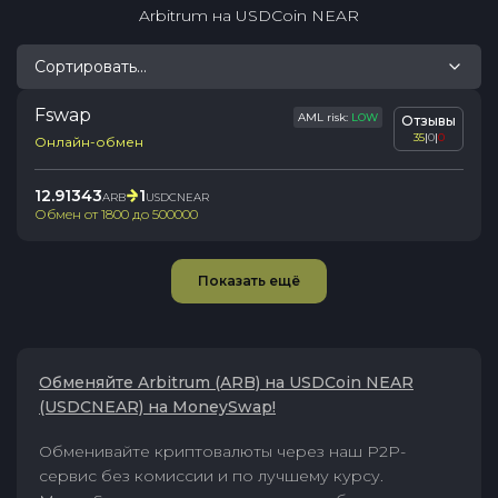
Arbitrum
на
USDCoin NEAR
Сортировать...
Fswap
AML risk:
LOW
Отзывы
35
|
0
|
0
Онлайн-обмен
12.91343
1
ARB
USDCNEAR
Обмен от
1800
до
500000
Показать ещё
Обменяйте Arbitrum (ARB) на USDCoin NEAR
(USDCNEAR) на MoneySwap!
Обменивайте криптовалюты через наш P2P-
сервис без комиссии и по лучшему курсу.