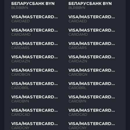
БЕЛАРУСБАНК BYN
БЕЛАРУСБАНК BYN
BLRBBYN
BLRBBYN
VISA/MASTERCARD
VISA/MASTERCARD
AED
AED
CARDAED
CARDAED
VISA/MASTERCARD
VISA/MASTERCARD
AMD
AMD
CARDAMD
CARDAMD
VISA/MASTERCARD
VISA/MASTERCARD
ARS
ARS
CARDARS
CARDARS
VISA/MASTERCARD
VISA/MASTERCARD
AZN
AZN
CARDAZN
CARDAZN
VISA/MASTERCARD
VISA/MASTERCARD
BGN
BGN
CARDBGN
CARDBGN
VISA/MASTERCARD
VISA/MASTERCARD
BRL
BRL
CARDBRL
CARDBRL
VISA/MASTERCARD
VISA/MASTERCARD
BYN
BYN
CARDBYN
CARDBYN
VISA/MASTERCARD
VISA/MASTERCARD
CAD
CAD
CARDCAD
CARDCAD
VISA/MASTERCARD
VISA/MASTERCARD
CNY
CNY
CARDCNY
CARDCNY