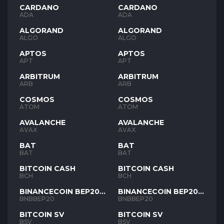
CARDANO
CARDANO
ADA
ADA
ALGORAND
ALGORAND
ALGO
ALGO
APTOS
APTOS
APT
APT
ARBITRUM
ARBITRUM
ARB
ARB
COSMOS
COSMOS
ATOM
ATOM
AVALANCHE
AVALANCHE
AVAX
AVAX
BAT
BAT
BAT
BAT
BITCOIN CASH
BITCOIN CASH
BCH
BCH
BINANCECOIN BEP20
BINANCECOIN BEP20
BNB
BNB
BNBBEP20
BNBBEP20
BITCOIN SV
BITCOIN SV
BSV
BSV