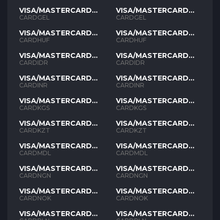
VISA/MASTERCARD
VISA/MASTERCARD
GEL
GEL
CARDGEL
CARDGEL
VISA/MASTERCARD
VISA/MASTERCARD
HUF
HUF
CARDHUF
CARDHUF
VISA/MASTERCARD
VISA/MASTERCARD
IDR
IDR
CARDIDR
CARDIDR
VISA/MASTERCARD
VISA/MASTERCARD
INR
INR
CARDINR
CARDINR
VISA/MASTERCARD
VISA/MASTERCARD
KGS
KGS
CARDKGS
CARDKGS
VISA/MASTERCARD
VISA/MASTERCARD
KZT
KZT
CARDKZT
CARDKZT
VISA/MASTERCARD
VISA/MASTERCARD
MDL
MDL
CARDMDL
CARDMDL
VISA/MASTERCARD
VISA/MASTERCARD
NGN
NGN
CARDNGN
CARDNGN
VISA/MASTERCARD
VISA/MASTERCARD
NOK
NOK
CARDNOK
CARDNOK
VISA/MASTERCARD
VISA/MASTERCARD