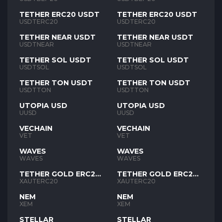
TETHER ERC20 USDT
TETHER ERC20 USDT
USDTERC20
USDTERC20
TETHER NEAR USDT
TETHER NEAR USDT
USDTNEAR
USDTNEAR
TETHER SOL USDT
TETHER SOL USDT
USDTSOL
USDTSOL
TETHER TON USDT
TETHER TON USDT
USDTTON
USDTTON
UTOPIA USD
UTOPIA USD
UUSD
UUSD
VECHAIN
VECHAIN
VET
VET
WAVES
WAVES
WAVES
WAVES
TETHER GOLD ERC20
TETHER GOLD ERC20
XAUT
XAUT
XAUTERC20
XAUTERC20
NEM
NEM
XEM
XEM
STELLAR
STELLAR