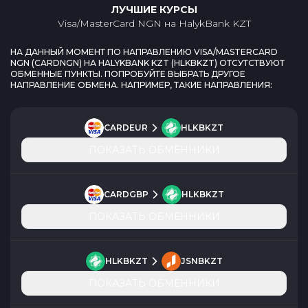
ЛУЧШИЕ КУРСЫ
Visa/MasterCard NGN
на
HalykBank KZT
НА ДАННЫЙ МОМЕНТ ПО НАПРАВЛЕНИЮ
VISA/MASTERCARD
NGN
(
CARDNGN
) НА
HALYKBANK KZT
(
HLKBKZT
) ОТСУТСТВУЮТ
ОБМЕННЫЕ ПУНКТЫ. ПОПРОБУЙТЕ ВЫБРАТЬ ДРУГОЕ
НАПРАВЛЕНИЕ ОБМЕНА. НАПРИМЕР, ТАКИЕ НАПРАВЛЕНИЯ:
CARDEUR
HLKBKZT
ПОКАЗАТЬ ОБМЕННИКИ
CARDGBP
HLKBKZT
ПОКАЗАТЬ ОБМЕННИКИ
HLKBKZT
JSNBKZT
ПОКАЗАТЬ ОБМЕННИКИ