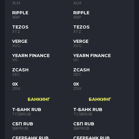
XLM
XLM
RIPPLE
RIPPLE
XRP
XRP
TEZOS
TEZOS
XTZ
XTZ
VERGE
VERGE
XVG
XVG
YEARN FINANCE
YEARN FINANCE
YFI
YFI
ZCASH
ZCASH
ZEC
ZEC
0X
0X
ZRX
ZRX
БАНКИНГ
БАНКИНГ
Т-БАНК RUB
Т-БАНК RUB
TCSBRUB
TCSBRUB
СБП RUB
СБП RUB
SBPRUB
SBPRUB
СБЕРБАНК RUB
СБЕРБАНК RUB