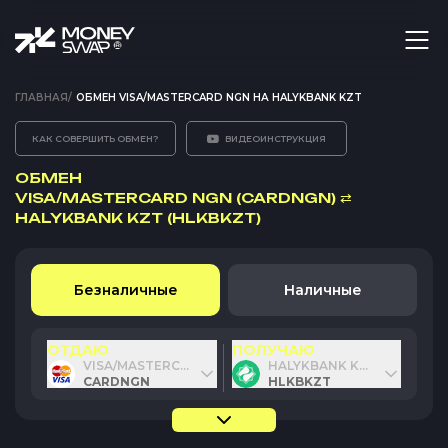
ГЛАВНАЯ
/
ОБМЕН VISA/MASTERCARD NGN НА HALYKBANK KZT
КАК СОВЕРШИТЬ ОБМЕН?
ВИДЕОИНСТРУКЦИЯ
ОБМЕН
VISA/MASTERCARD NGN (CARDNGN)
⇄
HALYKBANK KZT (HLKBKZT)
Безналичные
Наличные
ОТДАЮ
ПОЛУЧАЮ
VISA/MASTERCARD NGN
HALYKBANK KZT
CARDNGN
HLKBKZT