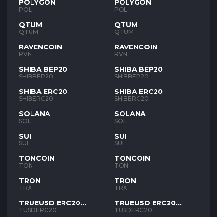
POLYGON
POLYGON
POL
POL
QTUM
QTUM
QTUM
QTUM
RAVENCOIN
RAVENCOIN
RVN
RVN
SHIBA BEP20
SHIBA BEP20
SHIBBEP20
SHIBBEP20
SHIBA ERC20
SHIBA ERC20
SHIBERC20
SHIBERC20
SOLANA
SOLANA
SOL
SOL
SUI
SUI
SUI
SUI
TONCOIN
TONCOIN
TON
TON
TRON
TRON
TRX
TRX
TRUEUSD ERC20
TRUEUSD ERC20
TUSD
TUSD
TUSDERC20
TUSDERC20