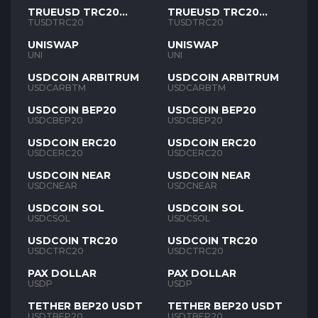
TRUEUSD TRC20
TRUEUSD TRC20
TUSD
TUSD
TUSDTRC20
TUSDTRC20
UNISWAP
UNISWAP
UNI
UNI
USDCOIN ARBITRUM
USDCOIN ARBITRUM
USDCARBTM
USDCARBTM
USDCOIN BEP20
USDCOIN BEP20
USDCBEP20
USDCBEP20
USDCOIN ERC20
USDCOIN ERC20
USDCERC20
USDCERC20
USDCOIN NEAR
USDCOIN NEAR
USDCNEAR
USDCNEAR
USDCOIN SOL
USDCOIN SOL
USDCSOL
USDCSOL
USDCOIN TRC20
USDCOIN TRC20
USDCTRC20
USDCTRC20
PAX DOLLAR
PAX DOLLAR
USDP
USDP
TETHER BEP20 USDT
TETHER BEP20 USDT
USDTBEP20
USDTBEP20