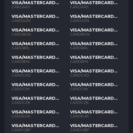
VISA/MASTERCARD
VISA/MASTERCARD
ARS
ARS
CARDARS
CARDARS
VISA/MASTERCARD
VISA/MASTERCARD
AZN
AZN
CARDAZN
CARDAZN
VISA/MASTERCARD
VISA/MASTERCARD
BGN
BGN
CARDBGN
CARDBGN
VISA/MASTERCARD
VISA/MASTERCARD
BRL
BRL
CARDBRL
CARDBRL
VISA/MASTERCARD
VISA/MASTERCARD
BYN
BYN
CARDBYN
CARDBYN
VISA/MASTERCARD
VISA/MASTERCARD
CAD
CAD
CARDCAD
CARDCAD
VISA/MASTERCARD
VISA/MASTERCARD
CNY
CNY
CARDCNY
CARDCNY
VISA/MASTERCARD
VISA/MASTERCARD
CZK
CZK
CARDCZK
CARDCZK
VISA/MASTERCARD
VISA/MASTERCARD
EUR
EUR
CARDEUR
CARDEUR
VISA/MASTERCARD
VISA/MASTERCARD
GBP
GBP
CARDGBP
CARDGBP