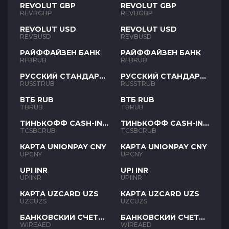
REVOLUT GBP
REVOLUT GBP
REVBGBP
REVBGBP
REVOLUT USD
REVOLUT USD
REVBUSD
REVBUSD
РАЙФФАЙЗЕН БАНК
РАЙФФАЙЗЕН БАНК
RFBRUB
RFBRUB
РУССКИЙ СТАНДАРТ
РУССКИЙ СТАНДАРТ
RUB
RUB
RUSSTRUB
RUSSTRUB
ВТБ RUB
ВТБ RUB
TBRUB
TBRUB
ТИНЬКОФФ CASH-IN
ТИНЬКОФФ CASH-IN
RUB
RUB
TCSBCRUB
TCSBCRUB
КАРТА UNIONPAY CNY
КАРТА UNIONPAY CNY
UPCNY
UPCNY
UPI INR
UPI INR
UPIINR
UPIINR
КАРТА UZCARD UZS
КАРТА UZCARD UZS
UZCUZS
UZCUZS
БАНКОВСКИЙ СЧЕТ
БАНКОВСКИЙ СЧЕТ
AED
AED
WIREAED
WIREAED