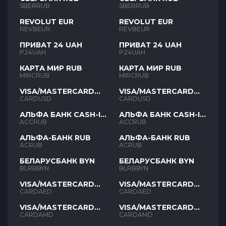
SBERRUB
SBERRUB
REVOLUT EUR
REVOLUT EUR
REVBEUR
REVBEUR
ПРИВАТ 24 UAH
ПРИВАТ 24 UAH
P24UAH
P24UAH
КАРТА МИР RUB
КАРТА МИР RUB
MIRCRUB
MIRCRUB
VISA/MASTERCARD
VISA/MASTERCARD
USD
USD
CARDUSD
CARDUSD
АЛЬФА БАНК CASH-IN
АЛЬФА БАНК CASH-IN
RUB
RUB
ACCRUB
ACCRUB
АЛЬФА-БАНК RUB
АЛЬФА-БАНК RUB
ACRUB
ACRUB
БЕЛАРУСБАНК BYN
БЕЛАРУСБАНК BYN
BLRBBYN
BLRBBYN
VISA/MASTERCARD
VISA/MASTERCARD
AED
AED
CARDAED
CARDAED
VISA/MASTERCARD
VISA/MASTERCARD
AMD
AMD
CARDAMD
CARDAMD