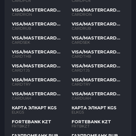
PLN
PLN
CARDPLN
CARDPLN
VISA/MASTERCARD
VISA/MASTERCARD
RON
RON
CARDRON
CARDRON
VISA/MASTERCARD
VISA/MASTERCARD
RUB
RUB
CARDRUB
CARDRUB
VISA/MASTERCARD
VISA/MASTERCARD
SEK
SEK
CARDSEK
CARDSEK
VISA/MASTERCARD
VISA/MASTERCARD
THB
THB
CARDTHB
CARDTHB
VISA/MASTERCARD
VISA/MASTERCARD
TJS
TJS
CARDTJS
CARDTJS
VISA/MASTERCARD
VISA/MASTERCARD
TYR
TYR
CARDTRY
CARDTRY
VISA/MASTERCARD
VISA/MASTERCARD
UAH
UAH
CARDUAH
CARDUAH
КАРТА ЭЛКАРТ KGS
КАРТА ЭЛКАРТ KGS
ELKGS
ELKGS
FORTEBANK KZT
FORTEBANK KZT
FRTBKZT
FRTBKZT
ГАЗПРОМБАНК RUB
ГАЗПРОМБАНК RUB