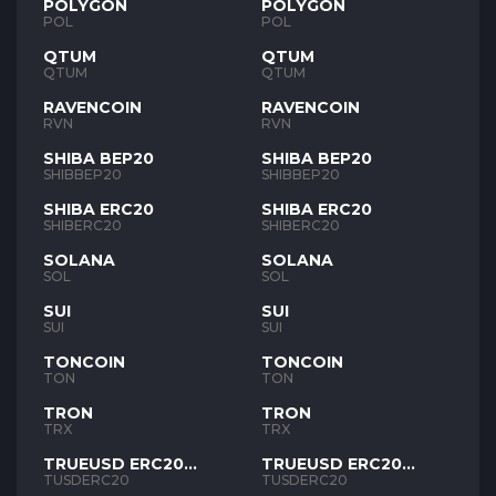
POLYGON
POLYGON
POL
POL
QTUM
QTUM
QTUM
QTUM
RAVENCOIN
RAVENCOIN
RVN
RVN
SHIBA BEP20
SHIBA BEP20
SHIBBEP20
SHIBBEP20
SHIBA ERC20
SHIBA ERC20
SHIBERC20
SHIBERC20
SOLANA
SOLANA
SOL
SOL
SUI
SUI
SUI
SUI
TONCOIN
TONCOIN
TON
TON
TRON
TRON
TRX
TRX
TRUEUSD ERC20
TRUEUSD ERC20
TUSD
TUSD
TUSDERC20
TUSDERC20