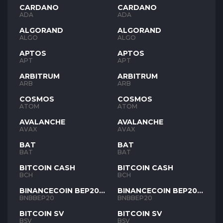
CARDANO
CARDANO
ADA
ADA
ALGORAND
ALGORAND
ALGO
ALGO
APTOS
APTOS
APT
APT
ARBITRUM
ARBITRUM
ARB
ARB
COSMOS
COSMOS
ATOM
ATOM
AVALANCHE
AVALANCHE
AVAX
AVAX
BAT
BAT
BAT
BAT
BITCOIN CASH
BITCOIN CASH
BCH
BCH
BINANCECOIN BEP20
BINANCECOIN BEP20
BNB
BNB
BNBBEP20
BNBBEP20
BITCOIN SV
BITCOIN SV
BSV
BSV