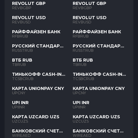
REVOLUT GBP
REVOLUT GBP
REVBGBP
REVBGBP
REVOLUT USD
REVOLUT USD
REVBUSD
REVBUSD
РАЙФФАЙЗЕН БАНК
РАЙФФАЙЗЕН БАНК
RFBRUB
RFBRUB
РУССКИЙ СТАНДАРТ
РУССКИЙ СТАНДАРТ
RUB
RUB
RUSSTRUB
RUSSTRUB
ВТБ RUB
ВТБ RUB
TBRUB
TBRUB
ТИНЬКОФФ CASH-IN
ТИНЬКОФФ CASH-IN
RUB
RUB
TCSBCRUB
TCSBCRUB
КАРТА UNIONPAY CNY
КАРТА UNIONPAY CNY
UPCNY
UPCNY
UPI INR
UPI INR
UPIINR
UPIINR
КАРТА UZCARD UZS
КАРТА UZCARD UZS
UZCUZS
UZCUZS
БАНКОВСКИЙ СЧЕТ
БАНКОВСКИЙ СЧЕТ
AED
AED
WIREAED
WIREAED