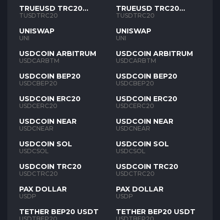
TRUEUSD TRC20
TRUEUSD TRC20
TUSD
TUSD
TUSDTRC20
TUSDTRC20
UNISWAP
UNISWAP
UNI
UNI
USDCOIN ARBITRUM
USDCOIN ARBITRUM
USDCARBTM
USDCARBTM
USDCOIN BEP20
USDCOIN BEP20
USDCBEP20
USDCBEP20
USDCOIN ERC20
USDCOIN ERC20
USDCERC20
USDCERC20
USDCOIN NEAR
USDCOIN NEAR
USDCNEAR
USDCNEAR
USDCOIN SOL
USDCOIN SOL
USDCSOL
USDCSOL
USDCOIN TRC20
USDCOIN TRC20
USDCTRC20
USDCTRC20
PAX DOLLAR
PAX DOLLAR
USDP
USDP
TETHER BEP20 USDT
TETHER BEP20 USDT
USDTBEP20
USDTBEP20