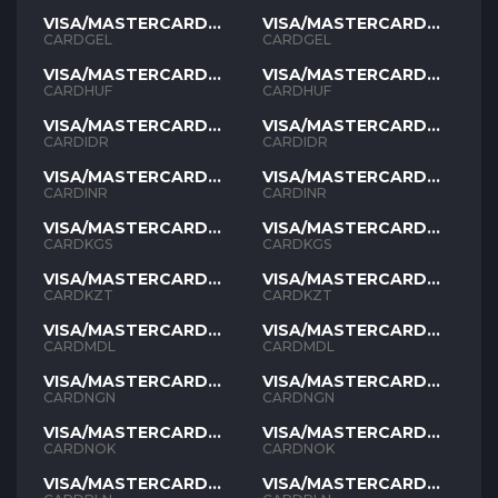
VISA/MASTERCARD
VISA/MASTERCARD
GEL
GEL
CARDGEL
CARDGEL
VISA/MASTERCARD
VISA/MASTERCARD
HUF
HUF
CARDHUF
CARDHUF
VISA/MASTERCARD
VISA/MASTERCARD
IDR
IDR
CARDIDR
CARDIDR
VISA/MASTERCARD
VISA/MASTERCARD
INR
INR
CARDINR
CARDINR
VISA/MASTERCARD
VISA/MASTERCARD
KGS
KGS
CARDKGS
CARDKGS
VISA/MASTERCARD
VISA/MASTERCARD
KZT
KZT
CARDKZT
CARDKZT
VISA/MASTERCARD
VISA/MASTERCARD
MDL
MDL
CARDMDL
CARDMDL
VISA/MASTERCARD
VISA/MASTERCARD
NGN
NGN
CARDNGN
CARDNGN
VISA/MASTERCARD
VISA/MASTERCARD
NOK
NOK
CARDNOK
CARDNOK
VISA/MASTERCARD
VISA/MASTERCARD