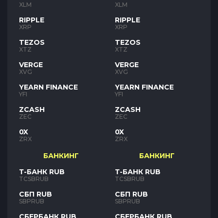
XLM
XLM
RIPPLE
RIPPLE
XRP
XRP
TEZOS
TEZOS
XTZ
XTZ
VERGE
VERGE
XVG
XVG
YEARN FINANCE
YEARN FINANCE
YFI
YFI
ZCASH
ZCASH
ZEC
ZEC
0X
0X
ZRX
ZRX
БАНКИНГ
БАНКИНГ
Т-БАНК RUB
Т-БАНК RUB
TCSBRUB
TCSBRUB
СБП RUB
СБП RUB
SBPRUB
SBPRUB
СБЕРБАНК RUB
СБЕРБАНК RUB