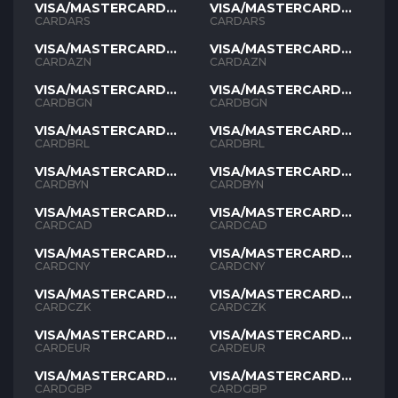
VISA/MASTERCARD
VISA/MASTERCARD
ARS
ARS
CARDARS
CARDARS
VISA/MASTERCARD
VISA/MASTERCARD
AZN
AZN
CARDAZN
CARDAZN
VISA/MASTERCARD
VISA/MASTERCARD
BGN
BGN
CARDBGN
CARDBGN
VISA/MASTERCARD
VISA/MASTERCARD
BRL
BRL
CARDBRL
CARDBRL
VISA/MASTERCARD
VISA/MASTERCARD
BYN
BYN
CARDBYN
CARDBYN
VISA/MASTERCARD
VISA/MASTERCARD
CAD
CAD
CARDCAD
CARDCAD
VISA/MASTERCARD
VISA/MASTERCARD
CNY
CNY
CARDCNY
CARDCNY
VISA/MASTERCARD
VISA/MASTERCARD
CZK
CZK
CARDCZK
CARDCZK
VISA/MASTERCARD
VISA/MASTERCARD
EUR
EUR
CARDEUR
CARDEUR
VISA/MASTERCARD
VISA/MASTERCARD
GBP
GBP
CARDGBP
CARDGBP