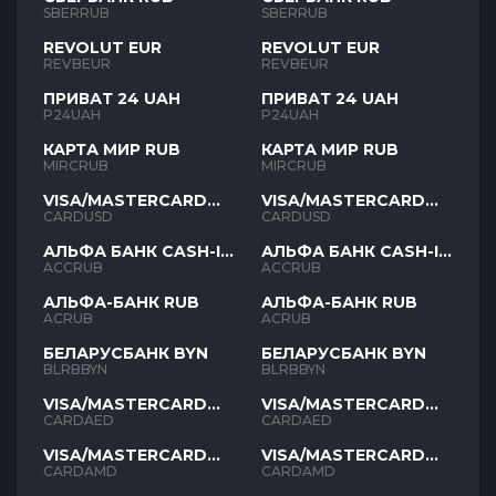
SBERRUB
SBERRUB
REVOLUT EUR
REVOLUT EUR
REVBEUR
REVBEUR
ПРИВАТ 24 UAH
ПРИВАТ 24 UAH
P24UAH
P24UAH
КАРТА МИР RUB
КАРТА МИР RUB
MIRCRUB
MIRCRUB
VISA/MASTERCARD
VISA/MASTERCARD
USD
USD
CARDUSD
CARDUSD
АЛЬФА БАНК CASH-IN
АЛЬФА БАНК CASH-IN
RUB
RUB
ACCRUB
ACCRUB
АЛЬФА-БАНК RUB
АЛЬФА-БАНК RUB
ACRUB
ACRUB
БЕЛАРУСБАНК BYN
БЕЛАРУСБАНК BYN
BLRBBYN
BLRBBYN
VISA/MASTERCARD
VISA/MASTERCARD
AED
AED
CARDAED
CARDAED
VISA/MASTERCARD
VISA/MASTERCARD
AMD
AMD
CARDAMD
CARDAMD