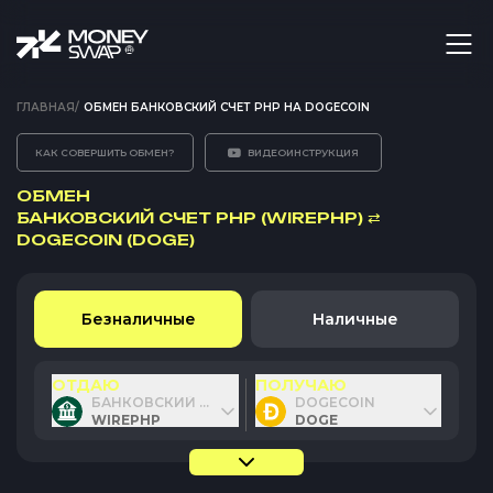
ГЛАВНАЯ
/
ОБМЕН БАНКОВСКИЙ СЧЕТ PHP НА DOGECOIN
КАК СОВЕРШИТЬ ОБМЕН?
ВИДЕОИНСТРУКЦИЯ
ОБМЕН
БАНКОВСКИЙ СЧЕТ PHP (WIREPHP)
⇄
DOGECOIN (DOGE)
Безналичные
Наличные
ОТДАЮ
ПОЛУЧАЮ
БАНКОВСКИЙ СЧЕТ PHP
DOGECOIN
WIREPHP
DOGE