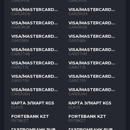
PLN
PLN
CARDPLN
CARDPLN
VISA/MASTERCARD
VISA/MASTERCARD
RON
RON
CARDRON
CARDRON
VISA/MASTERCARD
VISA/MASTERCARD
RUB
RUB
CARDRUB
CARDRUB
VISA/MASTERCARD
VISA/MASTERCARD
SEK
SEK
CARDSEK
CARDSEK
VISA/MASTERCARD
VISA/MASTERCARD
THB
THB
CARDTHB
CARDTHB
VISA/MASTERCARD
VISA/MASTERCARD
TJS
TJS
CARDTJS
CARDTJS
VISA/MASTERCARD
VISA/MASTERCARD
TYR
TYR
CARDTRY
CARDTRY
VISA/MASTERCARD
VISA/MASTERCARD
UAH
UAH
CARDUAH
CARDUAH
КАРТА ЭЛКАРТ KGS
КАРТА ЭЛКАРТ KGS
ELKGS
ELKGS
FORTEBANK KZT
FORTEBANK KZT
FRTBKZT
FRTBKZT
ГАЗПРОМБАНК RUB
ГАЗПРОМБАНК RUB