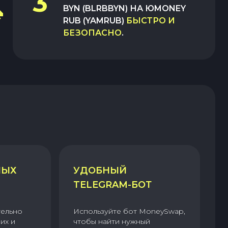
3
BYN (BLRBBYN)
НА
ЮMONEY
RUB (YAMRUB)
БЫСТРО И
БЕЗОПАСНО
.
НЫХ
УДОБНЫЙ
TELEGRAM-БОТ
тельно
Используйте бот MoneySwap,
их и
чтобы найти нужный