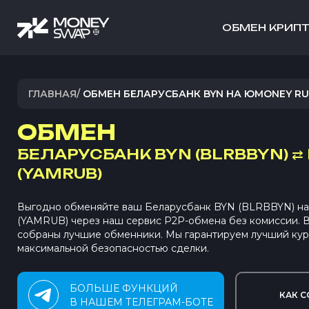
ОБМЕН КРИП
ГЛАВНАЯ
/
ОБМЕН БЕЛАРУСБАНК BYN НА ЮMONEY R
ОБМЕН
БЕЛАРУСБАНК BYN (BLRBBYN)
⇄
(YAMRUB)
Выгодно обменяйте ваш Беларусбанк BYN (BLRBBYN) 
(YAMRUB) через наш сервис P2P-обмена без комиссии.
собраны лучшие обменники. Мы гарантируем лучший кур
максимальной безопасностью сделки.
БОЛЬШЕ ФУНКЦИЙ
КАК С
В НАШЕМ ТЕЛЕГРАМ-БОТЕ