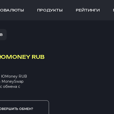
ТОВАЛЮТЫ
ПРОДУКТЫ
РЕЙТИНГИ
UB
ЮMONEY RUB
на ЮMoney RUB
 В MoneySwap
с обмена с
ОВЕРШИТЬ ОБМЕН?