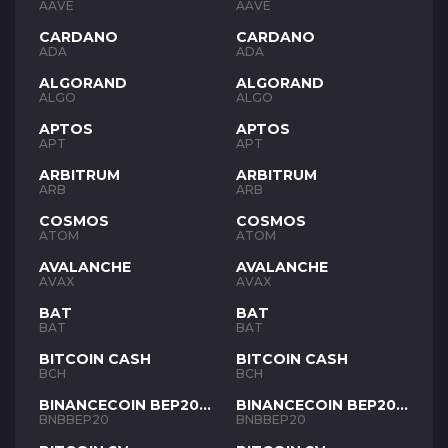
AAVE
AAVE
CARDANO
CARDANO
ADA
ADA
ALGORAND
ALGORAND
ALGO
ALGO
APTOS
APTOS
APT
APT
ARBITRUM
ARBITRUM
ARB
ARB
COSMOS
COSMOS
ATOM
ATOM
AVALANCHE
AVALANCHE
AVAX
AVAX
BAT
BAT
BAT
BAT
BITCOIN CASH
BITCOIN CASH
BCH
BCH
BINANCECOIN BEP20
BINANCECOIN BEP20
BNB
BNB
BNBBEP20
BNBBEP20