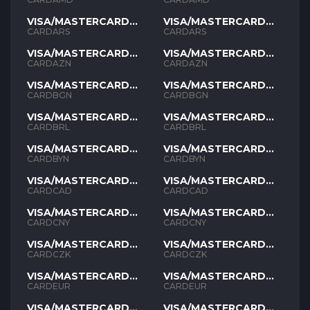
VISA/MASTERCARD
VISA/MASTERCARD
ARS
ARS
CARDARS
CARDARS
VISA/MASTERCARD
VISA/MASTERCARD
AZN
AZN
CARDAZN
CARDAZN
VISA/MASTERCARD
VISA/MASTERCARD
BGN
BGN
CARDBGN
CARDBGN
VISA/MASTERCARD
VISA/MASTERCARD
BRL
BRL
CARDBRL
CARDBRL
VISA/MASTERCARD
VISA/MASTERCARD
BYN
BYN
CARDBYN
CARDBYN
VISA/MASTERCARD
VISA/MASTERCARD
CAD
CAD
CARDCAD
CARDCAD
VISA/MASTERCARD
VISA/MASTERCARD
CNY
CNY
CARDCNY
CARDCNY
VISA/MASTERCARD
VISA/MASTERCARD
CZK
CZK
CARDCZK
CARDCZK
VISA/MASTERCARD
VISA/MASTERCARD
EUR
EUR
CARDEUR
CARDEUR
VISA/MASTERCARD
VISA/MASTERCARD