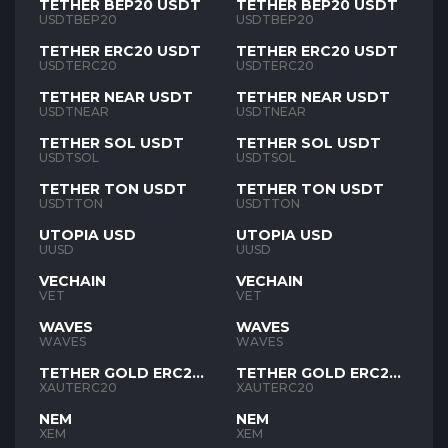
TETHER BEP20 USDT
TETHER BEP20 USDT
USDTBEP20
USDTBEP20
TETHER ERC20 USDT
TETHER ERC20 USDT
USDTERC20
USDTERC20
TETHER NEAR USDT
TETHER NEAR USDT
USDTNEAR
USDTNEAR
TETHER SOL USDT
TETHER SOL USDT
USDTSOL
USDTSOL
TETHER TON USDT
TETHER TON USDT
USDTTON
USDTTON
UTOPIA USD
UTOPIA USD
UUSD
UUSD
VECHAIN
VECHAIN
VET
VET
WAVES
WAVES
WAVES
WAVES
TETHER GOLD ERC20
TETHER GOLD ERC20
XAUT
XAUT
XAUTERC20
XAUTERC20
NEM
NEM
XEM
XEM