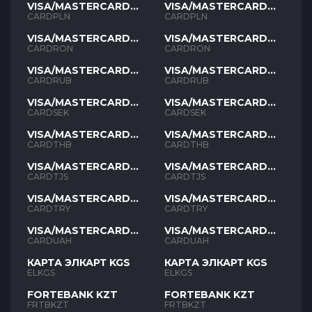
VISA/MASTERCARD
VISA/MASTERCARD
PLN
PLN
CARDPLN
CARDPLN
VISA/MASTERCARD
VISA/MASTERCARD
RON
RON
CARDRON
CARDRON
VISA/MASTERCARD
VISA/MASTERCARD
RUB
RUB
CARDRUB
CARDRUB
VISA/MASTERCARD
VISA/MASTERCARD
SEK
SEK
CARDSEK
CARDSEK
VISA/MASTERCARD
VISA/MASTERCARD
THB
THB
CARDTHB
CARDTHB
VISA/MASTERCARD
VISA/MASTERCARD
TJS
TJS
CARDTJS
CARDTJS
VISA/MASTERCARD
VISA/MASTERCARD
TYR
TYR
CARDTRY
CARDTRY
VISA/MASTERCARD
VISA/MASTERCARD
UAH
UAH
CARDUAH
CARDUAH
КАРТА ЭЛКАРТ KGS
КАРТА ЭЛКАРТ KGS
ELKGS
ELKGS
FORTEBANK KZT
FORTEBANK KZT
FRTBKZT
FRTBKZT