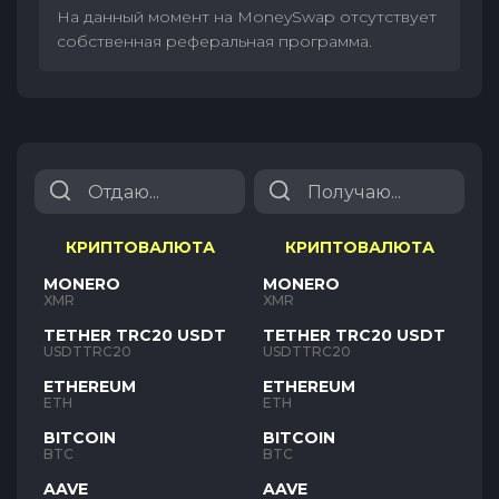
На данный момент на MoneySwap отсутствует
собственная реферальная программа.
КРИПТОВАЛЮТА
КРИПТОВАЛЮТА
MONERO
MONERO
XMR
XMR
TETHER TRC20 USDT
TETHER TRC20 USDT
USDTTRC20
USDTTRC20
ETHEREUM
ETHEREUM
ETH
ETH
BITCOIN
BITCOIN
BTC
BTC
AAVE
AAVE