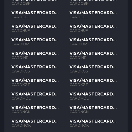
GBP
GBP
CARDGBP
CARDGBP
VISA/MASTERCARD
VISA/MASTERCARD
GEL
GEL
CARDGEL
CARDGEL
VISA/MASTERCARD
VISA/MASTERCARD
HUF
HUF
CARDHUF
CARDHUF
VISA/MASTERCARD
VISA/MASTERCARD
IDR
IDR
CARDIDR
CARDIDR
VISA/MASTERCARD
VISA/MASTERCARD
INR
INR
CARDINR
CARDINR
VISA/MASTERCARD
VISA/MASTERCARD
KGS
KGS
CARDKGS
CARDKGS
VISA/MASTERCARD
VISA/MASTERCARD
KZT
KZT
CARDKZT
CARDKZT
VISA/MASTERCARD
VISA/MASTERCARD
MDL
MDL
CARDMDL
CARDMDL
VISA/MASTERCARD
VISA/MASTERCARD
NGN
NGN
CARDNGN
CARDNGN
VISA/MASTERCARD
VISA/MASTERCARD
NOK
NOK
CARDNOK
CARDNOK