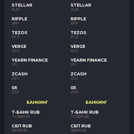
STELLAR
STELLAR
XLM
XLM
RIPPLE
RIPPLE
XRP
XRP
TEZOS
TEZOS
XTZ
XTZ
VERGE
VERGE
XVG
XVG
YEARN FINANCE
YEARN FINANCE
YFI
YFI
ZCASH
ZCASH
ZEC
ZEC
0X
0X
ZRX
ZRX
БАНКИНГ
БАНКИНГ
Т-БАНК RUB
Т-БАНК RUB
TCSBRUB
TCSBRUB
СБП RUB
СБП RUB
SBPRUB
SBPRUB