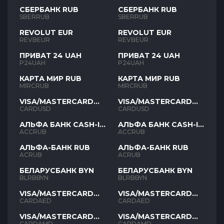
СБЕРБАНК RUB
СБЕРБАНК RUB
SBERRUB
SBERRUB
REVOLUT EUR
REVOLUT EUR
REVBEUR
REVBEUR
ПРИВАТ 24 UAH
ПРИВАТ 24 UAH
P24UAH
P24UAH
КАРТА МИР RUB
КАРТА МИР RUB
MIRCRUB
MIRCRUB
VISA/MASTERCARD
VISA/MASTERCARD
USD
USD
CARDUSD
CARDUSD
АЛЬФА БАНК CASH-IN
АЛЬФА БАНК CASH-IN
RUB
RUB
ACCRUB
ACCRUB
АЛЬФА-БАНК RUB
АЛЬФА-БАНК RUB
ACRUB
ACRUB
БЕЛАРУСБАНК BYN
БЕЛАРУСБАНК BYN
BLRBBYN
BLRBBYN
VISA/MASTERCARD
VISA/MASTERCARD
AED
AED
CARDAED
CARDAED
VISA/MASTERCARD
VISA/MASTERCARD
AMD
AMD
CARDAMD
CARDAMD