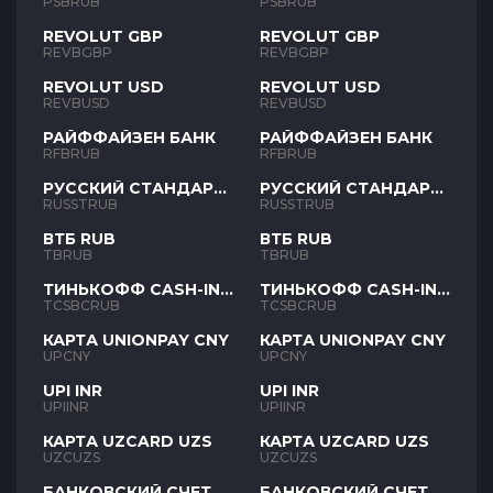
PSBRUB
PSBRUB
REVOLUT GBP
REVOLUT GBP
REVBGBP
REVBGBP
REVOLUT USD
REVOLUT USD
REVBUSD
REVBUSD
РАЙФФАЙЗЕН БАНК
РАЙФФАЙЗЕН БАНК
RFBRUB
RFBRUB
РУССКИЙ СТАНДАРТ
РУССКИЙ СТАНДАРТ
RUB
RUB
RUSSTRUB
RUSSTRUB
ВТБ RUB
ВТБ RUB
TBRUB
TBRUB
ТИНЬКОФФ CASH-IN
ТИНЬКОФФ CASH-IN
RUB
RUB
TCSBCRUB
TCSBCRUB
КАРТА UNIONPAY CNY
КАРТА UNIONPAY CNY
UPCNY
UPCNY
UPI INR
UPI INR
UPIINR
UPIINR
КАРТА UZCARD UZS
КАРТА UZCARD UZS
UZCUZS
UZCUZS
БАНКОВСКИЙ СЧЕТ
БАНКОВСКИЙ СЧЕТ