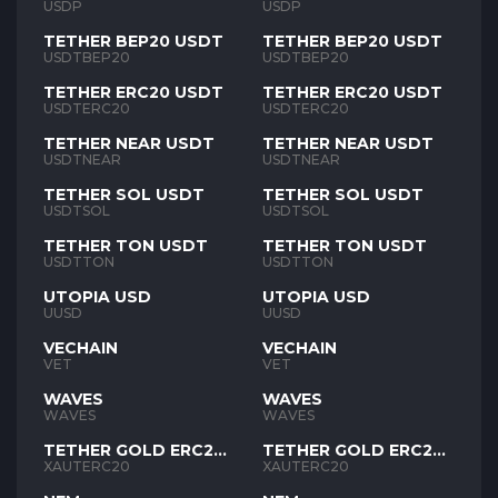
USDP
USDP
TETHER BEP20 USDT
TETHER BEP20 USDT
USDTBEP20
USDTBEP20
TETHER ERC20 USDT
TETHER ERC20 USDT
USDTERC20
USDTERC20
TETHER NEAR USDT
TETHER NEAR USDT
USDTNEAR
USDTNEAR
TETHER SOL USDT
TETHER SOL USDT
USDTSOL
USDTSOL
TETHER TON USDT
TETHER TON USDT
USDTTON
USDTTON
UTOPIA USD
UTOPIA USD
UUSD
UUSD
VECHAIN
VECHAIN
VET
VET
WAVES
WAVES
WAVES
WAVES
TETHER GOLD ERC20
TETHER GOLD ERC20
XAUT
XAUT
XAUTERC20
XAUTERC20