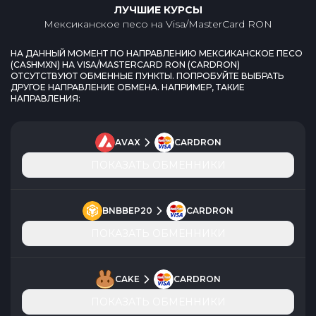
ЛУЧШИЕ КУРСЫ
Мексиканское песо
на
Visa/MasterCard RON
НА ДАННЫЙ МОМЕНТ ПО НАПРАВЛЕНИЮ
МЕКСИКАНСКОЕ ПЕСО
(
CASHMXN
) НА
VISA/MASTERCARD RON
(
CARDRON
)
ОТСУТСТВУЮТ ОБМЕННЫЕ ПУНКТЫ. ПОПРОБУЙТЕ ВЫБРАТЬ
ДРУГОЕ НАПРАВЛЕНИЕ ОБМЕНА. НАПРИМЕР, ТАКИЕ
НАПРАВЛЕНИЯ:
AVAX
CARDRON
ПОКАЗАТЬ ОБМЕННИКИ
BNBBEP20
CARDRON
ПОКАЗАТЬ ОБМЕННИКИ
CAKE
CARDRON
ПОКАЗАТЬ ОБМЕННИКИ