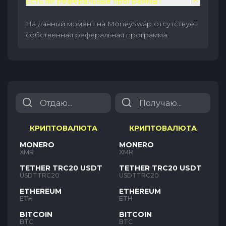
Есть ли реферальные программы?
На данный момент на MoneySwap отсутствует
собственная реферальная программа.
КРИПТОВАЛЮТА
КРИПТОВАЛЮТА
MONERO
MONERO
XMR
XMR
TETHER TRC20 USDT
TETHER TRC20 USDT
USDTTRC20
USDTTRC20
ETHEREUM
ETHEREUM
ETH
ETH
BITCOIN
BITCOIN
BTC
BTC