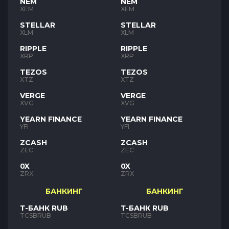
NEM
NEM
XEM
XEM
STELLAR
STELLAR
XLM
XLM
RIPPLE
RIPPLE
XRP
XRP
TEZOS
TEZOS
XTZ
XTZ
VERGE
VERGE
XVG
XVG
YEARN FINANCE
YEARN FINANCE
YFI
YFI
ZCASH
ZCASH
ZEC
ZEC
0X
0X
ZRX
ZRX
БАНКИНГ
БАНКИНГ
Т-БАНК RUB
Т-БАНК RUB
TCSBRUB
TCSBRUB