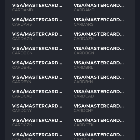
VISA/MASTERCARD
VISA/MASTERCARD
AMD
AMD
CARDAMD
CARDAMD
VISA/MASTERCARD
VISA/MASTERCARD
ARS
ARS
CARDARS
CARDARS
VISA/MASTERCARD
VISA/MASTERCARD
AZN
AZN
CARDAZN
CARDAZN
VISA/MASTERCARD
VISA/MASTERCARD
BGN
BGN
CARDBGN
CARDBGN
VISA/MASTERCARD
VISA/MASTERCARD
BRL
BRL
CARDBRL
CARDBRL
VISA/MASTERCARD
VISA/MASTERCARD
BYN
BYN
CARDBYN
CARDBYN
VISA/MASTERCARD
VISA/MASTERCARD
CAD
CAD
CARDCAD
CARDCAD
VISA/MASTERCARD
VISA/MASTERCARD
CNY
CNY
CARDCNY
CARDCNY
VISA/MASTERCARD
VISA/MASTERCARD
CZK
CZK
CARDCZK
CARDCZK
VISA/MASTERCARD
VISA/MASTERCARD
EUR
EUR
CARDEUR
CARDEUR