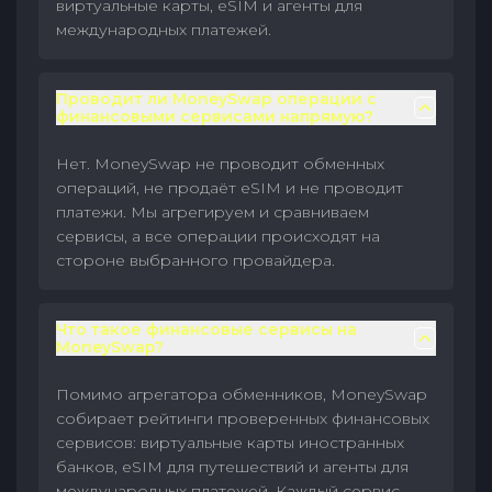
виртуальные карты, eSIM и агенты для
международных платежей.
Проводит ли MoneySwap операции с
финансовыми сервисами напрямую?
Нет. MoneySwap не проводит обменных
операций, не продаёт eSIM и не проводит
платежи. Мы агрегируем и сравниваем
сервисы, а все операции происходят на
стороне выбранного провайдера.
Что такое финансовые сервисы на
MoneySwap?
Помимо агрегатора обменников, MoneySwap
собирает рейтинги проверенных финансовых
сервисов: виртуальные карты иностранных
банков, eSIM для путешествий и агенты для
международных платежей. Каждый сервис