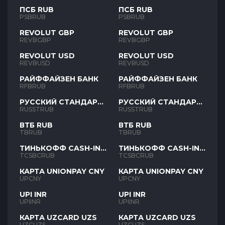
ПСБ RUB
ПСБ RUB
PSBRUB
PSBRUB
REVOLUT GBP
REVOLUT GBP
REVBGBP
REVBGBP
REVOLUT USD
REVOLUT USD
REVBUSD
REVBUSD
РАЙФФАЙЗЕН БАНК
РАЙФФАЙЗЕН БАНК
RFBRUB
RFBRUB
РУССКИЙ СТАНДАРТ
РУССКИЙ СТАНДАРТ
RUB
RUB
RUSSTRUB
RUSSTRUB
ВТБ RUB
ВТБ RUB
TBRUB
TBRUB
ТИНЬКОФФ CASH-IN
ТИНЬКОФФ CASH-IN
RUB
RUB
TCSBCRUB
TCSBCRUB
КАРТА UNIONPAY CNY
КАРТА UNIONPAY CNY
UPCNY
UPCNY
UPI INR
UPI INR
UPIINR
UPIINR
КАРТА UZCARD UZS
КАРТА UZCARD UZS
UZCUZS
UZCUZS