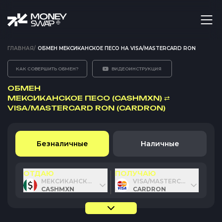
ГЛАВНАЯ
/
ОБМЕН МЕКСИКАНСКОЕ ПЕСО НА VISA/MASTERCARD RON
КАК СОВЕРШИТЬ ОБМЕН?
ВИДЕОИНСТРУКЦИЯ
ОБМЕН
МЕКСИКАНСКОЕ ПЕСО (CASHMXN)
⇄
VISA/MASTERCARD RON (CARDRON)
Безналичные
Наличные
ОТДАЮ
ПОЛУЧАЮ
МЕКСИКАНСКОЕ ПЕСО
VISA/MASTERCARD RON
CASHMXN
CARDRON