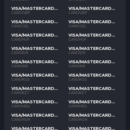
VISA/MASTERCARD
VISA/MASTERCARD
GBP
GBP
CARDGBP
CARDGBP
VISA/MASTERCARD
VISA/MASTERCARD
GEL
GEL
CARDGEL
CARDGEL
VISA/MASTERCARD
VISA/MASTERCARD
HUF
HUF
CARDHUF
CARDHUF
VISA/MASTERCARD
VISA/MASTERCARD
IDR
IDR
CARDIDR
CARDIDR
VISA/MASTERCARD
VISA/MASTERCARD
INR
INR
CARDINR
CARDINR
VISA/MASTERCARD
VISA/MASTERCARD
KGS
KGS
CARDKGS
CARDKGS
VISA/MASTERCARD
VISA/MASTERCARD
KZT
KZT
CARDKZT
CARDKZT
VISA/MASTERCARD
VISA/MASTERCARD
MDL
MDL
CARDMDL
CARDMDL
VISA/MASTERCARD
VISA/MASTERCARD
NGN
NGN
CARDNGN
CARDNGN
VISA/MASTERCARD
VISA/MASTERCARD