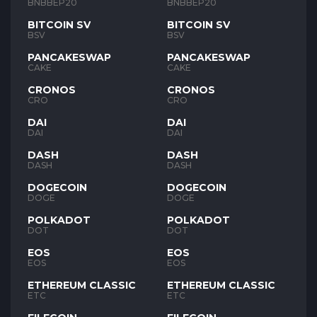
BNB
BNB
BNBBEP20
BNBBEP20
BITCOIN SV
BITCOIN SV
BSV
BSV
PANCAKESWAP
PANCAKESWAP
CAKE
CAKE
CRONOS
CRONOS
CRO
CRO
DAI
DAI
DAI
DAI
DASH
DASH
DASH
DASH
DOGECOIN
DOGECOIN
DOGE
DOGE
POLKADOT
POLKADOT
DOT
DOT
EOS
EOS
EOS
EOS
ETHEREUM CLASSIC
ETHEREUM CLASSIC
ETC
ETC