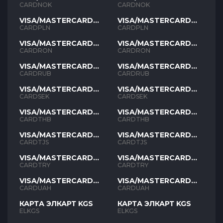
NOK
NOK
CARDNOK
CARDNOK
VISA/MASTERCARD
VISA/MASTERCARD
PLN
PLN
CARDPLN
CARDPLN
VISA/MASTERCARD
VISA/MASTERCARD
RON
RON
CARDRON
CARDRON
VISA/MASTERCARD
VISA/MASTERCARD
RUB
RUB
CARDRUB
CARDRUB
VISA/MASTERCARD
VISA/MASTERCARD
SEK
SEK
CARDSEK
CARDSEK
VISA/MASTERCARD
VISA/MASTERCARD
THB
THB
CARDTHB
CARDTHB
VISA/MASTERCARD
VISA/MASTERCARD
TJS
TJS
CARDTJS
CARDTJS
VISA/MASTERCARD
VISA/MASTERCARD
TYR
TYR
CARDTRY
CARDTRY
VISA/MASTERCARD
VISA/MASTERCARD
UAH
UAH
CARDUAH
CARDUAH
КАРТА ЭЛКАРТ KGS
КАРТА ЭЛКАРТ KGS
ELKGS
ELKGS