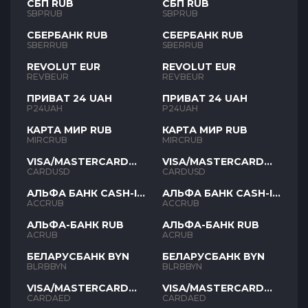
СБП RUB
СБП RUB
SBPRUB
SBPRUB
СБЕРБАНК RUB
СБЕРБАНК RUB
SBERRUB
SBERRUB
REVOLUT EUR
REVOLUT EUR
REVBEUR
REVBEUR
ПРИВАТ 24 UAH
ПРИВАТ 24 UAH
P24UAH
P24UAH
КАРТА МИР RUB
КАРТА МИР RUB
MIRCRUB
MIRCRUB
VISA/MASTERCARD
VISA/MASTERCARD
USD
USD
CARDUSD
CARDUSD
АЛЬФА БАНК CASH-IN
АЛЬФА БАНК CASH-IN
RUB
RUB
ACCRUB
ACCRUB
АЛЬФА-БАНК RUB
АЛЬФА-БАНК RUB
ACRUB
ACRUB
БЕЛАРУСБАНК BYN
БЕЛАРУСБАНК BYN
BLRBBYN
BLRBBYN
VISA/MASTERCARD
VISA/MASTERCARD
AED
AED
CARDAED
CARDAED