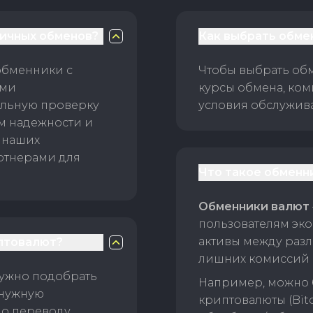
личных обменов?
Как выбрать обме
обменники с
Чтобы выбрать об
ами
курсы обмена, ком
ельную проверку
условия обслужив
ам надежности и
 наших
ртнерами для
Что такое обменн
Обменники валют
пользователям эко
активы между раз
птовалют?
лишних комиссий 
нужно подобрать
Например, можно 
 нужную
криптовалюты (Bitc
о переводу.