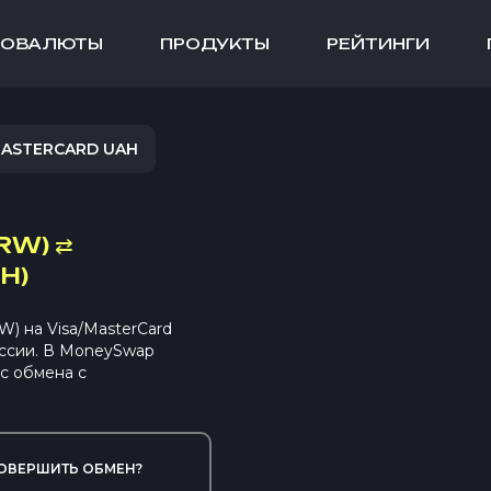
ТОВАЛЮТЫ
ПРОДУКТЫ
РЕЙТИНГИ
MASTERCARD UAH
RW)
⇄
H)
 на Visa/MasterCard
ссии. В MoneySwap
с обмена с
ОВЕРШИТЬ ОБМЕН?