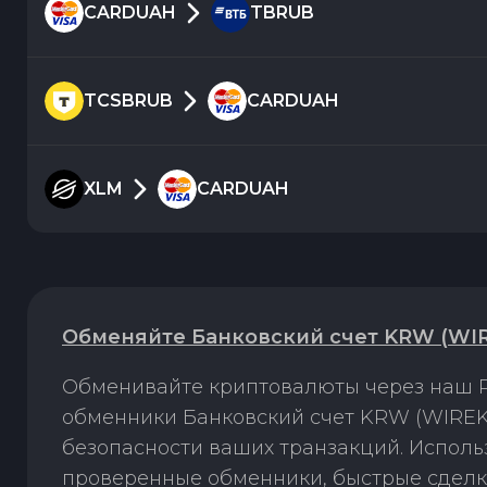
CARDUAH
TBRUB
TCSBRUB
CARDUAH
XLM
CARDUAH
Обменяйте Банковский счет KRW (WIR
Обменивайте криптовалюты через наш P
обменники Банковский счет KRW (WIREK
безопасности ваших транзакций. Испол
проверенные обменники, быстрые сделк