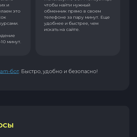
их и
чтобы найти нужный
елаем это
обменник прямо в своем
сок
телефоне за пару минут. Еще
курсами.
удобнее и быстрее, чем
искать на сайте.
ждение
–10 минут.
ram-бот
. Быстро, удобно и безопасно!
ОСЫ