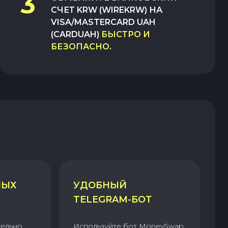
3
СЧЕТ KRW (WIREKRW)
НА
VISA/MASTERCARD UAH
(CARDUAH)
БЫСТРО И
БЕЗОПАСНО
.
НЫХ
УДОБНЫЙ
TELEGRAM-БОТ
тельно
Используйте бот MoneySwap,