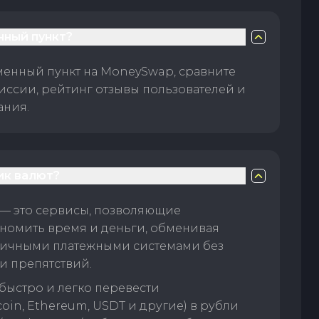
нный пункт?
менный пункт на MoneySwap, сравните
иссии, рейтинг отзывы пользователей и
ания.
ик валют?
— это сервисы, позволяющие
номить время и деньги, обменивая
личными платежными системами без
и препятствий.
быстро и легко перевести
oin, Ethereum, USDT и другие) в рубли