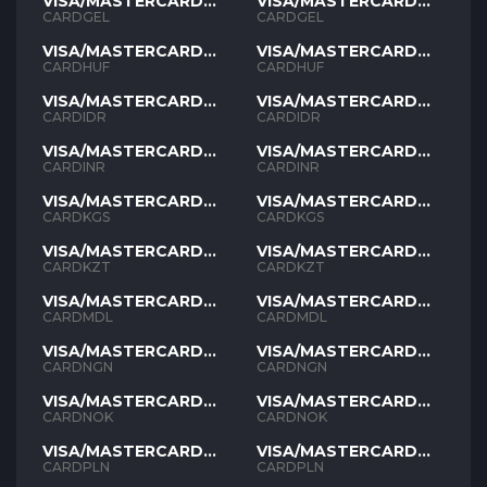
VISA/MASTERCARD
VISA/MASTERCARD
GEL
GEL
CARDGEL
CARDGEL
VISA/MASTERCARD
VISA/MASTERCARD
HUF
HUF
CARDHUF
CARDHUF
VISA/MASTERCARD
VISA/MASTERCARD
IDR
IDR
CARDIDR
CARDIDR
VISA/MASTERCARD
VISA/MASTERCARD
INR
INR
CARDINR
CARDINR
VISA/MASTERCARD
VISA/MASTERCARD
KGS
KGS
CARDKGS
CARDKGS
VISA/MASTERCARD
VISA/MASTERCARD
KZT
KZT
CARDKZT
CARDKZT
VISA/MASTERCARD
VISA/MASTERCARD
MDL
MDL
CARDMDL
CARDMDL
VISA/MASTERCARD
VISA/MASTERCARD
NGN
NGN
CARDNGN
CARDNGN
VISA/MASTERCARD
VISA/MASTERCARD
NOK
NOK
CARDNOK
CARDNOK
VISA/MASTERCARD
VISA/MASTERCARD
PLN
PLN
CARDPLN
CARDPLN