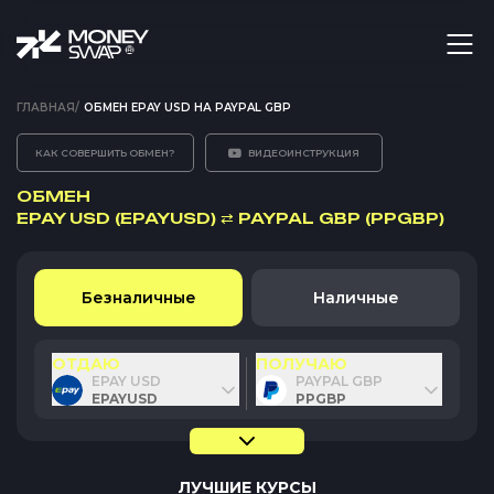
ГЛАВНАЯ
/
ОБМЕН EPAY USD НА PAYPAL GBP
КАК СОВЕРШИТЬ ОБМЕН?
ВИДЕОИНСТРУКЦИЯ
ОБМЕН
EPAY USD (EPAYUSD)
⇄
PAYPAL GBP (PPGBP)
Безналичные
Наличные
ОТДАЮ
ПОЛУЧАЮ
EPAY USD
PAYPAL GBP
EPAYUSD
PPGBP
ЛУЧШИЕ КУРСЫ