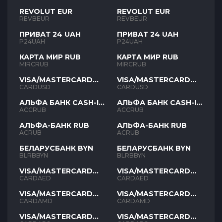
REVOLUT EUR
REVOLUT EUR
REVBEUR
REVBEUR
ПРИВАТ 24 UAH
ПРИВАТ 24 UAH
P24UAH
P24UAH
КАРТА МИР RUB
КАРТА МИР RUB
MIRCRUB
MIRCRUB
VISA/MASTERCARD
VISA/MASTERCARD
USD
USD
CARDUSD
CARDUSD
АЛЬФА БАНК CASH-IN
АЛЬФА БАНК CASH-IN
RUB
RUB
ACCRUB
ACCRUB
АЛЬФА-БАНК RUB
АЛЬФА-БАНК RUB
ACRUB
ACRUB
БЕЛАРУСБАНК BYN
БЕЛАРУСБАНК BYN
BLRBBYN
BLRBBYN
VISA/MASTERCARD
VISA/MASTERCARD
AED
AED
CARDAED
CARDAED
VISA/MASTERCARD
VISA/MASTERCARD
AMD
AMD
CARDAMD
CARDAMD
VISA/MASTERCARD
VISA/MASTERCARD