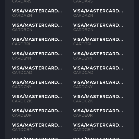
ARS
ARS
CARDARS
CARDARS
VISA/MASTERCARD
VISA/MASTERCARD
AZN
AZN
CARDAZN
CARDAZN
VISA/MASTERCARD
VISA/MASTERCARD
BGN
BGN
CARDBGN
CARDBGN
VISA/MASTERCARD
VISA/MASTERCARD
BRL
BRL
CARDBRL
CARDBRL
VISA/MASTERCARD
VISA/MASTERCARD
BYN
BYN
CARDBYN
CARDBYN
VISA/MASTERCARD
VISA/MASTERCARD
CAD
CAD
CARDCAD
CARDCAD
VISA/MASTERCARD
VISA/MASTERCARD
CNY
CNY
CARDCNY
CARDCNY
VISA/MASTERCARD
VISA/MASTERCARD
CZK
CZK
CARDCZK
CARDCZK
VISA/MASTERCARD
VISA/MASTERCARD
EUR
EUR
CARDEUR
CARDEUR
VISA/MASTERCARD
VISA/MASTERCARD
GBP
GBP
CARDGBP
CARDGBP