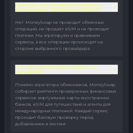
Проводит ли MoneySwap операции с
финансовыми сервисами напрямую?
Нет. MoneySwap не проводит обменных
операций, не продаёт eSIM и не проводит
платежи. Мы агрегируем и сравниваем
сервисы, а все операции происходят на
стороне выбранного провайдера.
Что такое финансовые сервисы на
MoneySwap?
Помимо агрегатора обменников, MoneySwap
собирает рейтинги проверенных финансовых
сервисов: виртуальные карты иностранных
банков, eSIM для путешествий и агенты для
международных платежей. Каждый сервис
проходит базовую проверку перед
добавлением в листинг.