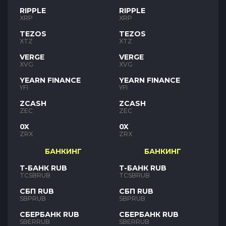
RIPPLE
RIPPLE
XRP
XRP
TEZOS
TEZOS
XTZ
XTZ
VERGE
VERGE
XVG
XVG
YEARN FINANCE
YEARN FINANCE
YFI
YFI
ZCASH
ZCASH
ZEC
ZEC
0X
0X
ZRX
ZRX
БАНКИНГ
БАНКИНГ
Т-БАНК RUB
Т-БАНК RUB
TCSBRUB
TCSBRUB
СБП RUB
СБП RUB
SBPRUB
SBPRUB
СБЕРБАНК RUB
СБЕРБАНК RUB
SBERRUB
SBERRUB