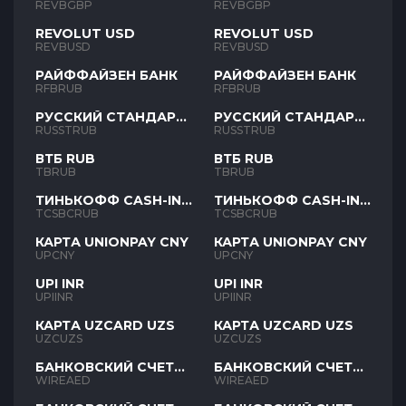
REVBGBP
REVBGBP
REVOLUT USD
REVOLUT USD
REVBUSD
REVBUSD
РАЙФФАЙЗЕН БАНК
РАЙФФАЙЗЕН БАНК
RFBRUB
RFBRUB
РУССКИЙ СТАНДАРТ
РУССКИЙ СТАНДАРТ
RUB
RUB
RUSSTRUB
RUSSTRUB
ВТБ RUB
ВТБ RUB
TBRUB
TBRUB
ТИНЬКОФФ CASH-IN
ТИНЬКОФФ CASH-IN
RUB
RUB
TCSBCRUB
TCSBCRUB
КАРТА UNIONPAY CNY
КАРТА UNIONPAY CNY
UPCNY
UPCNY
UPI INR
UPI INR
UPIINR
UPIINR
КАРТА UZCARD UZS
КАРТА UZCARD UZS
UZCUZS
UZCUZS
БАНКОВСКИЙ СЧЕТ
БАНКОВСКИЙ СЧЕТ
AED
AED
WIREAED
WIREAED