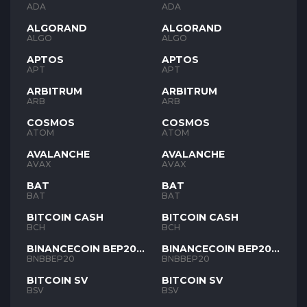
ADA
ADA
ALGORAND
ALGORAND
ALGO
ALGO
APTOS
APTOS
APT
APT
ARBITRUM
ARBITRUM
ARB
ARB
COSMOS
COSMOS
ATOM
ATOM
AVALANCHE
AVALANCHE
AVAX
AVAX
BAT
BAT
BAT
BAT
BITCOIN CASH
BITCOIN CASH
BCH
BCH
BINANCECOIN BEP20
BINANCECOIN BEP20
BNB
BNB
BNBBEP20
BNBBEP20
BITCOIN SV
BITCOIN SV
BSV
BSV