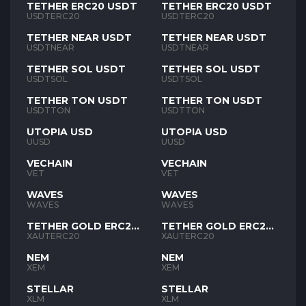
TETHER ERC20 USDT
TETHER ERC20 USDT
USDTERC20
USDTERC20
TETHER NEAR USDT
TETHER NEAR USDT
USDTNEAR
USDTNEAR
TETHER SOL USDT
TETHER SOL USDT
USDTSOL
USDTSOL
TETHER TON USDT
TETHER TON USDT
USDTTON
USDTTON
UTOPIA USD
UTOPIA USD
UUSD
UUSD
VECHAIN
VECHAIN
VET
VET
WAVES
WAVES
WAVES
WAVES
TETHER GOLD ERC20
TETHER GOLD ERC20
XAUT
XAUT
XAUTERC20
XAUTERC20
NEM
NEM
XEM
XEM
STELLAR
STELLAR
XLM
XLM