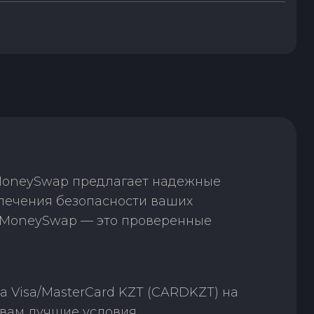
 MoneySwap предлагает надежные
спечения безопасности ваших
. MoneySwap — это проверенные
 Visa/MasterCard KZT (CARDKZT) на
 вам лучшие условия.