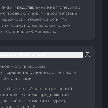
пункты, представленные на MoneySwap,
ую проверку и аудит на соответствие
 надежности и безопасности. Мы
чить наших пользователей только
тнерами для обмена валют.
грегатор обменников?
ков — это платформа,
для сравнения условий обмена валют
и обменниками.
жно быстро выбрать оптимальный
з широкого списка предложений,
туальной информации о курсах,
ах пользователей.