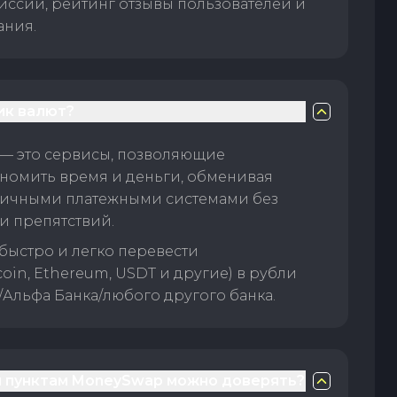
иссии, рейтинг отзывы пользователей и
ания.
ик валют?
— это сервисы, позволяющие
номить время и деньги, обменивая
личными платежными системами без
и препятствий.
быстро и легко перевести
oin, Ethereum, USDT и другие) в рубли
/Альфа Банка/любого другого банка.
 пунктам MoneySwap можно доверять?