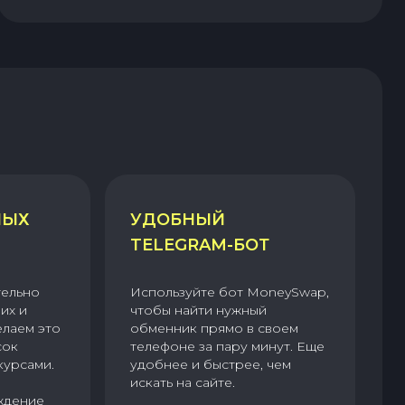
НЫХ
УДОБНЫЙ
TELEGRAM-БОТ
тельно
Используйте бот MoneySwap,
их и
чтобы найти нужный
елаем это
обменник прямо в своем
сок
телефоне за пару минут. Еще
курсами.
удобнее и быстрее, чем
искать на сайте.
ждение