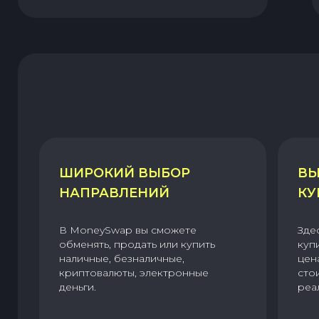
ШИРОКИЙ ВЫБОР
ВЫ
НАПРАВЛЕНИЙ
КУ
В MoneySwap вы сможете
Зде
обменять, продать или купить
куп
наличные, безналичные,
цен
криптовалюты, электронные
сто
деньги.
реа