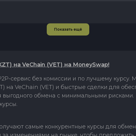
Показать ещё
ZT) на VeChain (VET) на MoneySwap!
2P-сервис без комиссии и по лучшему курсу.
T) на VeChain (VET) и быстрые сделки для обе
ля выгодного обмена с минимальными рисками
курсы.
олучают самые конкурентные курсы для обмена
м за изменениями на рынке, чтобы предложить