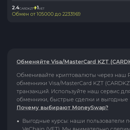
2.4
1
CARDKZT
VET
Обмен от
105000
до
2233969
Обменяйте Visa/MasterCard KZT (CARDK
Обменивайте криптовалюты через наш P
обменники Visa/MasterCard KZT (CARDKZ
транзакций. Используйте наш сервис д
обменники, быстрые сделки и выгодные 
Почему выбирают MoneySwap?
Выгодные курсы: наши пользователи п
VeChain (VET). Мы внимательно следи