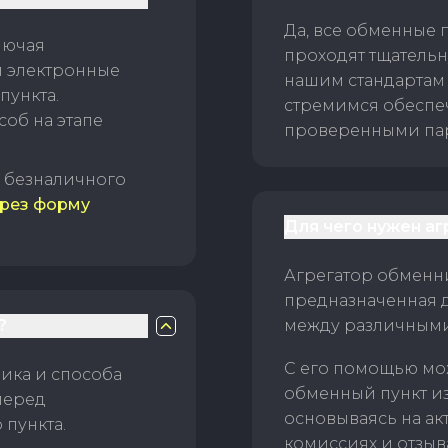
Да, все обменные 
лючая
проходят тщательн
и электронные
нашим стандартам
пункта.
стремимся обеспе
об на этапе
проверенными пар
б безналичного
рез форму
Для чего нужен а
Агрегатор обменни
предназначенная 
?
между различным
С его помощью мо
ика и способа
обменный пункт и
перед
основываясь на ак
пункта.
комиссиях и отзыв