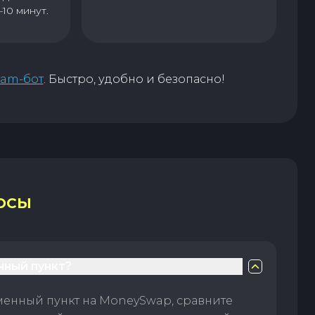
–10 минут.
ram-бот
. Быстро, удобно и безопасно!
ОСЫ
нный пункт?
менный пункт на MoneySwap, сравните