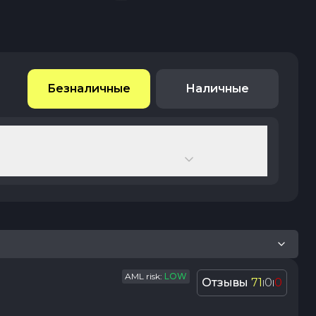
Безналичные
Наличные
AML risk:
LOW
Отзывы
71
0
0
|
|