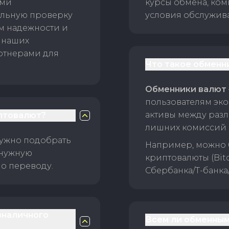
ами
курсы обмена, ком
ельную проверку
условия обслужив
ам надежности и
 наших
ртнерами для
Что такое обменн
Обменники валют
пользователям эко
активы между раз
птовалют?
лишних комиссий 
нужно подобрать
Например, можно 
 нужную
криптовалюты (Bitc
о переводу.
Сбербанка/Т-банка
зналичного
Всем ли обменным