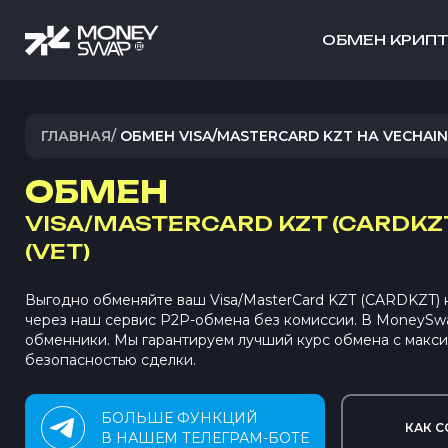
ОБМЕН КРИП
ГЛАВНАЯ
/
ОБМЕН VISA/MASTERCARD KZT НА VECHAIN
ОБМЕН
VISA/MASTERCARD KZT (CARDKZ
(VET)
Выгодно обменяйте ваш Visa/MasterCard KZT (CARDKZT) н
через наш сервис P2P-обмена без комиссии. В MoneySw
обменники. Мы гарантируем лучший курс обмена с макс
безопасностью сделки.
БОЛЬШЕ ФУНКЦИЙ
КАК С
В НАШЕМ ТЕЛЕГРАМ-БОТЕ