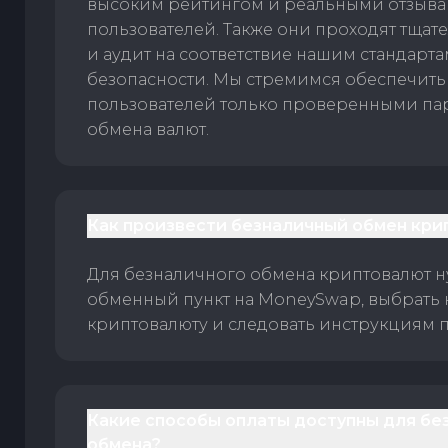
высоким рейтингом и реальными отзыв
пользователей. Также они проходят тщат
и аудит на соответствие нашим стандарт
безопасности. Мы стремимся обеспечить
пользователей только проверенными па
обмена валют.
Как произвести безналичный обмен кри
Для безналичного обмена криптовалют 
обменный пункт на MoneySwap, выбрать
криптовалюту и следовать инструкциям п
Какие способы оплаты доступны для бе
обмена?