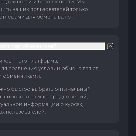
 надежности и безопасности. Мы
чить наших пользователей только
тнерами для обмена валют.
грегатор обменников?
ков — это платформа,
для сравнения условий обмена валют
и обменниками.
жно быстро выбрать оптимальный
з широкого списка предложений,
туальной информации о курсах,
ах пользователей.