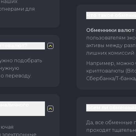
 наших
ртнерами для
Что такое обменн
Обменники валют
пользователям эко
активы между раз
птовалют?
лишних комиссий 
нужно подобрать
Например, можно 
 нужную
криптовалюты (Bitc
о переводу.
Сбербанка/Т-банка
зналичного
Всем ли обменным
Да, все обменные 
лючая
проходят тщательн
и электронные