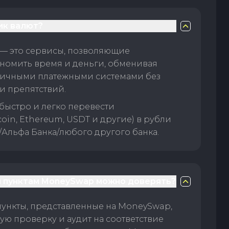
ик валют?
— это сервисы, позволяющие
номить время и деньги, обменивая
личными платежными системами без
и препятствий.
быстро и легко перевести
oin, Ethereum, USDT и другие) в рубли
/Альфа Банка/любого другого банка.
 пунктам MoneySwap можно доверять?
пункты, представленные на MoneySwap,
ую проверку и аудит на соответствие