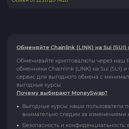
Обмен от
22.28
до
7428
Обменяйте Chainlink (LINK) на Sui (SUI
Обменивайте криптовалюты через наш P
обменники Chainlink (LINK) на Sui (SUI
сервис для выгодного обмена с минима
выгодные курсы.
Почему выбирают MoneySwap?
Выгодные курсы: наши пользователи по
внимательно следим за изменениями н
Безопасность и конфиденциальность: