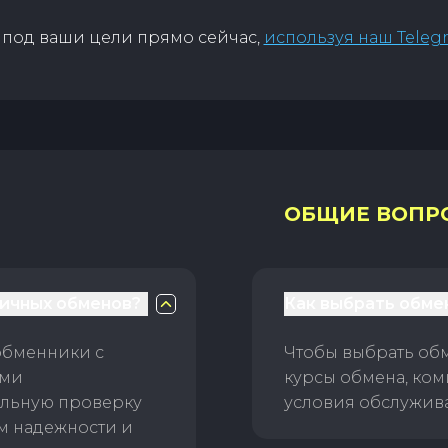
под ваши цели прямо сейчас,
используя наш Teleg
ОБЩИЕ ВОПР
личных обменов?
Как выбрать обме
обменники с
Чтобы выбрать об
ами
курсы обмена, ком
ельную проверку
условия обслужив
ам надежности и