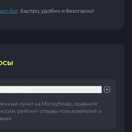
ram-бот
. Быстро, удобно и безопасно!
ОСЫ
нный пункт?
менный пункт на MoneySwap, сравните
иссии, рейтинг отзывы пользователей и
ания.