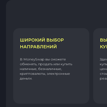
ШИРОКИЙ ВЫБОР
ВЫ
НАПРАВЛЕНИЙ
КУ
В MoneySwap вы сможете
Зде
обменять, продать или купить
куп
наличные, безналичные,
цен
криптовалюты, электронные
сто
деньги.
реа