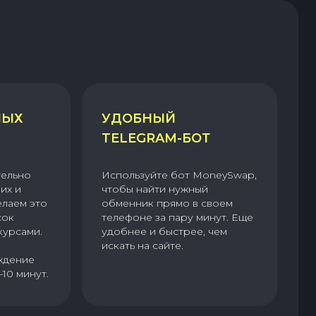
НЫХ
УДОБНЫЙ
TELEGRAM-БОТ
тельно
Используйте бот MoneySwap,
их и
чтобы найти нужный
елаем это
обменник прямо в своем
сок
телефоне за пару минут. Еще
курсами.
удобнее и быстрее, чем
искать на сайте.
ждение
–10 минут.