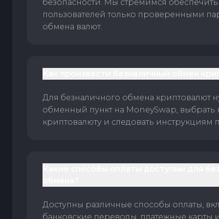
безопасности. Мы стремимся обеспечить
пользователей только проверенными па
обмена валют.
Как произвести безналичный обмен кри
Для безналичного обмена криптовалют 
обменный пункт на MoneySwap, выбрать
криптовалюту и следовать инструкциям п
Какие способы оплаты доступны для бе
обмена?
Доступны различные способы оплаты, вк
банковские переводы, платежные карты 