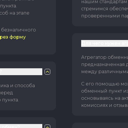
нашим стандартам
пункта.
стремимся обеспе
об на этапе
проверенными пар
б безналичного
рез форму
Для чего нужен а
Агрегатор обменни
предназначенная 
?
между различным
С его помощью мо
ика и способа
обменный пункт и
перед
основываясь на ак
пункта.
комиссиях и отзыв
 обмен?