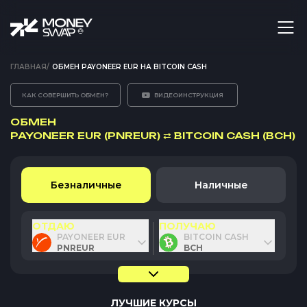
ГЛАВНАЯ
/
ОБМЕН PAYONEER EUR НА BITCOIN CASH
КАК СОВЕРШИТЬ ОБМЕН?
ВИДЕОИНСТРУКЦИЯ
ОБМЕН
PAYONEER EUR (PNREUR)
⇄
BITCOIN CASH (BCH)
Безналичные
Наличные
ОТДАЮ
ПОЛУЧАЮ
PAYONEER EUR
BITCOIN CASH
PNREUR
BCH
ЛУЧШИЕ КУРСЫ