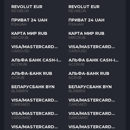
REVOLUT EUR
REVOLUT EUR
REVBEUR
REVBEUR
ПРИВАТ 24 UAH
ПРИВАТ 24 UAH
P24UAH
P24UAH
КАРТА МИР RUB
КАРТА МИР RUB
MIRCRUB
MIRCRUB
VISA/MASTERCARD
VISA/MASTERCARD
USD
USD
CARDUSD
CARDUSD
АЛЬФА БАНК CASH-IN
АЛЬФА БАНК CASH-IN
RUB
RUB
ACCRUB
ACCRUB
АЛЬФА-БАНК RUB
АЛЬФА-БАНК RUB
ACRUB
ACRUB
БЕЛАРУСБАНК BYN
БЕЛАРУСБАНК BYN
BLRBBYN
BLRBBYN
VISA/MASTERCARD
VISA/MASTERCARD
AED
AED
CARDAED
CARDAED
VISA/MASTERCARD
VISA/MASTERCARD
AMD
AMD
CARDAMD
CARDAMD
VISA/MASTERCARD
VISA/MASTERCARD