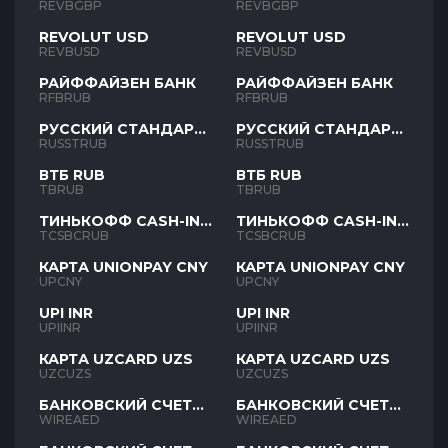
REVBGBP
REVBGBP
REVOLUT USD
REVOLUT USD
REVBUSD
REVBUSD
РАЙФФАЙЗЕН БАНК
РАЙФФАЙЗЕН БАНК
RFBRUB
RFBRUB
РУССКИЙ СТАНДАРТ
РУССКИЙ СТАНДАРТ
RUB
RUB
RUSSTRUB
RUSSTRUB
ВТБ RUB
ВТБ RUB
TBRUB
TBRUB
ТИНЬКОФФ CASH-IN
ТИНЬКОФФ CASH-IN
RUB
RUB
TCSBCRUB
TCSBCRUB
КАРТА UNIONPAY CNY
КАРТА UNIONPAY CNY
UPCNY
UPCNY
UPI INR
UPI INR
UPIINR
UPIINR
КАРТА UZCARD UZS
КАРТА UZCARD UZS
UZCUZS
UZCUZS
БАНКОВСКИЙ СЧЕТ
БАНКОВСКИЙ СЧЕТ
AED
AED
WIREAED
WIREAED