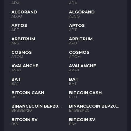
ADA
ADA
ALGORAND
ALGORAND
ALGO
ALGO
APTOS
APTOS
APT
APT
ARBITRUM
ARBITRUM
ARB
ARB
COSMOS
COSMOS
ATOM
ATOM
AVALANCHE
AVALANCHE
AVAX
AVAX
BAT
BAT
BAT
BAT
BITCOIN CASH
BITCOIN CASH
BCH
BCH
BINANCECOIN BEP20
BINANCECOIN BEP20
BNB
BNB
BNBBEP20
BNBBEP20
BITCOIN SV
BITCOIN SV
BSV
BSV