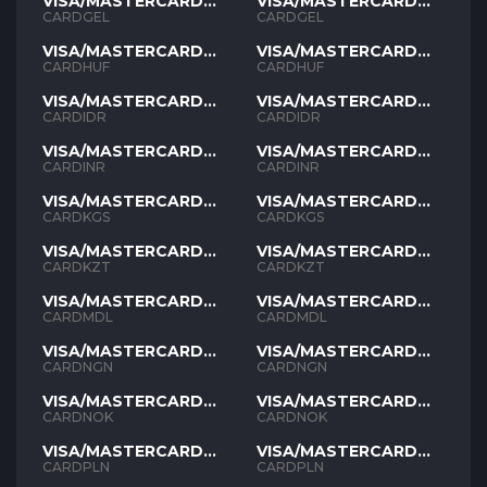
VISA/MASTERCARD
VISA/MASTERCARD
GEL
GEL
CARDGEL
CARDGEL
VISA/MASTERCARD
VISA/MASTERCARD
HUF
HUF
CARDHUF
CARDHUF
VISA/MASTERCARD
VISA/MASTERCARD
IDR
IDR
CARDIDR
CARDIDR
VISA/MASTERCARD
VISA/MASTERCARD
INR
INR
CARDINR
CARDINR
VISA/MASTERCARD
VISA/MASTERCARD
KGS
KGS
CARDKGS
CARDKGS
VISA/MASTERCARD
VISA/MASTERCARD
KZT
KZT
CARDKZT
CARDKZT
VISA/MASTERCARD
VISA/MASTERCARD
MDL
MDL
CARDMDL
CARDMDL
VISA/MASTERCARD
VISA/MASTERCARD
NGN
NGN
CARDNGN
CARDNGN
VISA/MASTERCARD
VISA/MASTERCARD
NOK
NOK
CARDNOK
CARDNOK
VISA/MASTERCARD
VISA/MASTERCARD
PLN
PLN
CARDPLN
CARDPLN