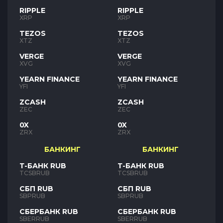
RIPPLE
RIPPLE
XRP
XRP
TEZOS
TEZOS
XTZ
XTZ
VERGE
VERGE
XVG
XVG
YEARN FINANCE
YEARN FINANCE
YFI
YFI
ZCASH
ZCASH
ZEC
ZEC
0X
0X
ZRX
ZRX
БАНКИНГ
БАНКИНГ
Т-БАНК RUB
Т-БАНК RUB
TCSBRUB
TCSBRUB
СБП RUB
СБП RUB
SBPRUB
SBPRUB
СБЕРБАНК RUB
СБЕРБАНК RUB
SBERRUB
SBERRUB