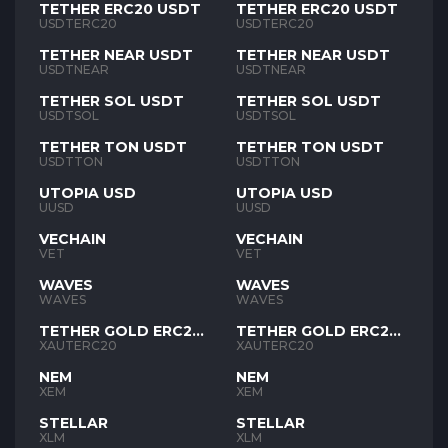
TETHER ERC20 USDT
TETHER ERC20 USDT
USDTERC20
USDTERC20
TETHER NEAR USDT
TETHER NEAR USDT
USDTNEAR
USDTNEAR
TETHER SOL USDT
TETHER SOL USDT
USDTSOL
USDTSOL
TETHER TON USDT
TETHER TON USDT
USDTTON
USDTTON
UTOPIA USD
UTOPIA USD
UUSD
UUSD
VECHAIN
VECHAIN
VET
VET
WAVES
WAVES
WAVES
WAVES
TETHER GOLD ERC20
TETHER GOLD ERC20
XAUT
XAUT
XAUTERC20
XAUTERC20
NEM
NEM
XEM
XEM
STELLAR
STELLAR
XLM
XLM