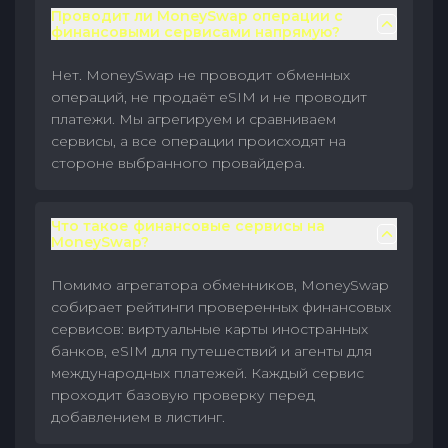
Проводит ли MoneySwap операции с
финансовыми сервисами напрямую?
Нет. MoneySwap не проводит обменных
операций, не продаёт eSIM и не проводит
платежи. Мы агрегируем и сравниваем
сервисы, а все операции происходят на
стороне выбранного провайдера.
Что такое финансовые сервисы на
MoneySwap?
Помимо агрегатора обменников, MoneySwap
собирает рейтинги проверенных финансовых
сервисов: виртуальные карты иностранных
банков, eSIM для путешествий и агенты для
международных платежей. Каждый сервис
проходит базовую проверку перед
добавлением в листинг.