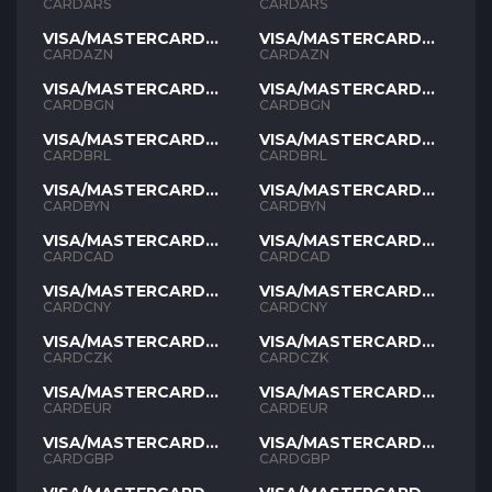
ARS
ARS
CARDARS
CARDARS
VISA/MASTERCARD
VISA/MASTERCARD
AZN
AZN
CARDAZN
CARDAZN
VISA/MASTERCARD
VISA/MASTERCARD
BGN
BGN
CARDBGN
CARDBGN
VISA/MASTERCARD
VISA/MASTERCARD
BRL
BRL
CARDBRL
CARDBRL
VISA/MASTERCARD
VISA/MASTERCARD
BYN
BYN
CARDBYN
CARDBYN
VISA/MASTERCARD
VISA/MASTERCARD
CAD
CAD
CARDCAD
CARDCAD
VISA/MASTERCARD
VISA/MASTERCARD
CNY
CNY
CARDCNY
CARDCNY
VISA/MASTERCARD
VISA/MASTERCARD
CZK
CZK
CARDCZK
CARDCZK
VISA/MASTERCARD
VISA/MASTERCARD
EUR
EUR
CARDEUR
CARDEUR
VISA/MASTERCARD
VISA/MASTERCARD
GBP
GBP
CARDGBP
CARDGBP