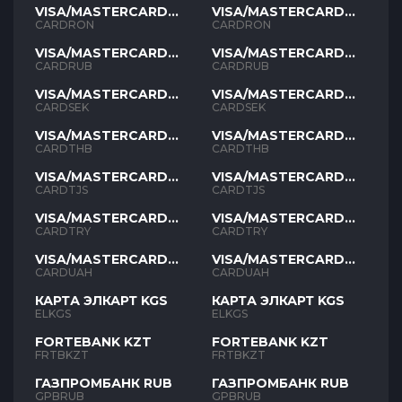
VISA/MASTERCARD
VISA/MASTERCARD
RON
RON
CARDRON
CARDRON
VISA/MASTERCARD
VISA/MASTERCARD
RUB
RUB
CARDRUB
CARDRUB
VISA/MASTERCARD
VISA/MASTERCARD
SEK
SEK
CARDSEK
CARDSEK
VISA/MASTERCARD
VISA/MASTERCARD
THB
THB
CARDTHB
CARDTHB
VISA/MASTERCARD
VISA/MASTERCARD
TJS
TJS
CARDTJS
CARDTJS
VISA/MASTERCARD
VISA/MASTERCARD
TYR
TYR
CARDTRY
CARDTRY
VISA/MASTERCARD
VISA/MASTERCARD
UAH
UAH
CARDUAH
CARDUAH
КАРТА ЭЛКАРТ KGS
КАРТА ЭЛКАРТ KGS
ELKGS
ELKGS
FORTEBANK KZT
FORTEBANK KZT
FRTBKZT
FRTBKZT
ГАЗПРОМБАНК RUB
ГАЗПРОМБАНК RUB
GPBRUB
GPBRUB