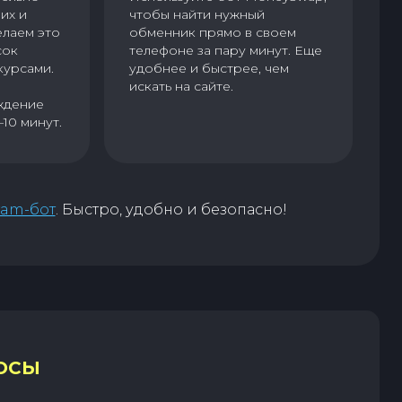
их и
чтобы найти нужный
елаем это
обменник прямо в своем
сок
телефоне за пару минут. Еще
курсами.
удобнее и быстрее, чем
искать на сайте.
ждение
–10 минут.
ram-бот
. Быстро, удобно и безопасно!
ОСЫ