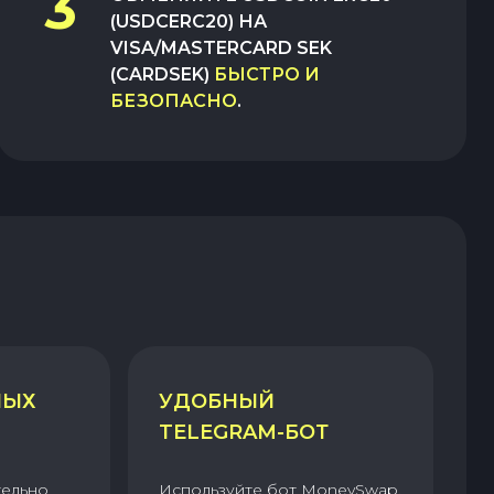
3
(USDCERC20)
НА
VISA/MASTERCARD SEK
(CARDSEK)
БЫСТРО И
БЕЗОПАСНО
.
НЫХ
УДОБНЫЙ
TELEGRAM-БОТ
тельно
Используйте бот MoneySwap,