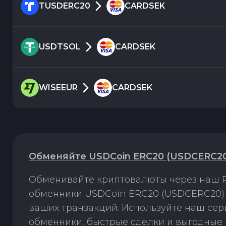
TUSDERC20
CARDSEK
USDTSOL
CARDSEK
WISEEUR
CARDSEK
Обменяйте USDCoin ERC20 (USDCERC20)
Обменивайте криптовалюты через наш P
обменники USDCoin ERC20 (USDCERC20) н
ваших транзакций. Используйте наш се
обменники, быстрые сделки и выгодные 