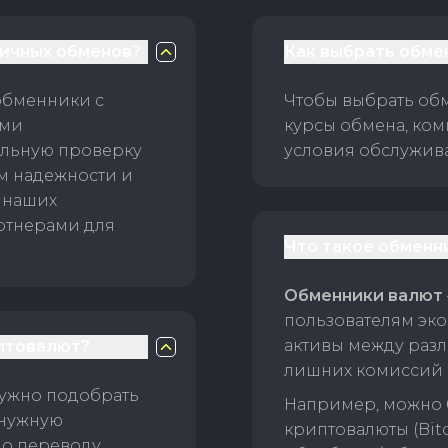
личных обменов?
Как выбрать обме
обменники с
Чтобы выбрать об
ами
курсы обмена, ком
ельную проверку
условия обслужив
ам надежности и
 наших
ртнерами для
Что такое обменн
Обменники валют
пользователям эко
активы между раз
птовалют?
лишних комиссий 
нужно подобрать
Например, можно 
 нужную
криптовалюты (Bitc
о переводу.