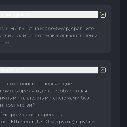
нный пункт?
менный пункт на MoneySwap, сравните
иссии, рейтинг отзывы пользователей и
ания.
ик валют?
— это сервисы, позволяющие
номить время и деньги, обменивая
личными платежными системами без
и препятствий.
быстро и легко перевести
oin, Ethereum, USDT и другие) в рубли