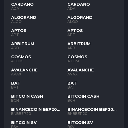
CARDANO
CARDANO
ADA
ADA
ALGORAND
ALGORAND
ALGO
ALGO
APTOS
APTOS
APT
APT
ARBITRUM
ARBITRUM
ARB
ARB
COSMOS
COSMOS
ATOM
ATOM
AVALANCHE
AVALANCHE
AVAX
AVAX
BAT
BAT
BAT
BAT
BITCOIN CASH
BITCOIN CASH
BCH
BCH
BINANCECOIN BEP20
BINANCECOIN BEP20
BNB
BNB
BNBBEP20
BNBBEP20
BITCOIN SV
BITCOIN SV
BSV
BSV