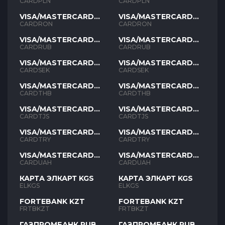
PLN
PLN
CARDPLN
CARDPLN
VISA/MASTERCARD
VISA/MASTERCARD
RON
RON
CARDRON
CARDRON
VISA/MASTERCARD
VISA/MASTERCARD
RUB
RUB
CARDRUB
CARDRUB
VISA/MASTERCARD
VISA/MASTERCARD
SEK
SEK
CARDSEK
CARDSEK
VISA/MASTERCARD
VISA/MASTERCARD
THB
THB
CARDTHB
CARDTHB
VISA/MASTERCARD
VISA/MASTERCARD
TJS
TJS
CARDTJS
CARDTJS
VISA/MASTERCARD
VISA/MASTERCARD
TYR
TYR
CARDTRY
CARDTRY
VISA/MASTERCARD
VISA/MASTERCARD
UAH
UAH
CARDUAH
CARDUAH
КАРТА ЭЛКАРТ KGS
КАРТА ЭЛКАРТ KGS
ELKGS
ELKGS
FORTEBANK KZT
FORTEBANK KZT
FRTBKZT
FRTBKZT
ГАЗПРОМБАНК RUB
ГАЗПРОМБАНК RUB