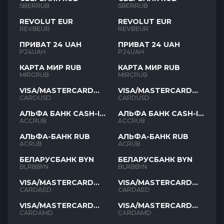
SBERRUB
SBERRUB
REVOLUT EUR
REVOLUT EUR
REVBEUR
REVBEUR
ПРИВАТ 24 UAH
ПРИВАТ 24 UAH
P24UAH
P24UAH
КАРТА МИР RUB
КАРТА МИР RUB
MIRCRUB
MIRCRUB
VISA/MASTERCARD
VISA/MASTERCARD
USD
USD
CARDUSD
CARDUSD
АЛЬФА БАНК CASH-IN
АЛЬФА БАНК CASH-IN
RUB
RUB
ACCRUB
ACCRUB
АЛЬФА-БАНК RUB
АЛЬФА-БАНК RUB
ACRUB
ACRUB
БЕЛАРУСБАНК BYN
БЕЛАРУСБАНК BYN
BLRBBYN
BLRBBYN
VISA/MASTERCARD
VISA/MASTERCARD
AED
AED
CARDAED
CARDAED
VISA/MASTERCARD
VISA/MASTERCARD
AMD
AMD
CARDAMD
CARDAMD