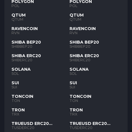
POLYGON
POLYGON
POL
POL
QTUM
QTUM
QTUM
QTUM
RAVENCOIN
RAVENCOIN
RVN
RVN
SHIBA BEP20
SHIBA BEP20
SHIBBEP20
SHIBBEP20
SHIBA ERC20
SHIBA ERC20
SHIBERC20
SHIBERC20
SOLANA
SOLANA
SOL
SOL
SUI
SUI
SUI
SUI
TONCOIN
TONCOIN
TON
TON
TRON
TRON
TRX
TRX
TRUEUSD ERC20
TRUEUSD ERC20
TUSD
TUSD
TUSDERC20
TUSDERC20