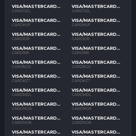
VISA/MASTERCARD
VISA/MASTERCARD
GEL
GEL
CARDGEL
CARDGEL
VISA/MASTERCARD
VISA/MASTERCARD
HUF
HUF
CARDHUF
CARDHUF
VISA/MASTERCARD
VISA/MASTERCARD
IDR
IDR
CARDIDR
CARDIDR
VISA/MASTERCARD
VISA/MASTERCARD
INR
INR
CARDINR
CARDINR
VISA/MASTERCARD
VISA/MASTERCARD
KGS
KGS
CARDKGS
CARDKGS
VISA/MASTERCARD
VISA/MASTERCARD
KZT
KZT
CARDKZT
CARDKZT
VISA/MASTERCARD
VISA/MASTERCARD
MDL
MDL
CARDMDL
CARDMDL
VISA/MASTERCARD
VISA/MASTERCARD
NGN
NGN
CARDNGN
CARDNGN
VISA/MASTERCARD
VISA/MASTERCARD
NOK
NOK
CARDNOK
CARDNOK
VISA/MASTERCARD
VISA/MASTERCARD