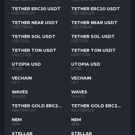
TETHER ERC20 USDT
TETHER ERC20 USDT
USDTERC20
USDTERC20
TETHER NEAR USDT
TETHER NEAR USDT
USDTNEAR
USDTNEAR
TETHER SOL USDT
TETHER SOL USDT
USDTSOL
USDTSOL
TETHER TON USDT
TETHER TON USDT
USDTTON
USDTTON
UTOPIA USD
UTOPIA USD
UUSD
UUSD
VECHAIN
VECHAIN
VET
VET
WAVES
WAVES
WAVES
WAVES
TETHER GOLD ERC20
TETHER GOLD ERC20
XAUT
XAUT
XAUTERC20
XAUTERC20
NEM
NEM
XEM
XEM
STELLAR
STELLAR