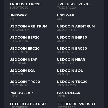
TRUEUSD TRC20
TRUEUSD TRC20
TUSD
TUSD
TUSDTRC20
TUSDTRC20
UNISWAP
UNISWAP
UNI
UNI
USDCOIN ARBITRUM
USDCOIN ARBITRUM
USDCARBTM
USDCARBTM
USDCOIN BEP20
USDCOIN BEP20
USDCBEP20
USDCBEP20
USDCOIN ERC20
USDCOIN ERC20
USDCERC20
USDCERC20
USDCOIN NEAR
USDCOIN NEAR
USDCNEAR
USDCNEAR
USDCOIN SOL
USDCOIN SOL
USDCSOL
USDCSOL
USDCOIN TRC20
USDCOIN TRC20
USDCTRC20
USDCTRC20
PAX DOLLAR
PAX DOLLAR
USDP
USDP
TETHER BEP20 USDT
TETHER BEP20 USDT
USDTBEP20
USDTBEP20