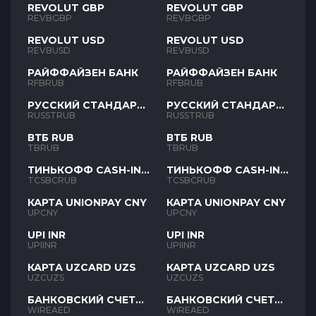
REVOLUT GBP
REVOLUT GBP
REVBGBP
REVBGBP
REVOLUT USD
REVOLUT USD
REVBUSD
REVBUSD
РАЙФФАЙЗЕН БАНК
РАЙФФАЙЗЕН БАНК
RFBRUB
RFBRUB
РУССКИЙ СТАНДАРТ
РУССКИЙ СТАНДАРТ
RUB
RUB
RUSSTRUB
RUSSTRUB
ВТБ RUB
ВТБ RUB
TBRUB
TBRUB
ТИНЬКОФФ CASH-IN
ТИНЬКОФФ CASH-IN
RUB
RUB
TCSBCRUB
TCSBCRUB
КАРТА UNIONPAY CNY
КАРТА UNIONPAY CNY
UPCNY
UPCNY
UPI INR
UPI INR
UPIINR
UPIINR
КАРТА UZCARD UZS
КАРТА UZCARD UZS
UZCUZS
UZCUZS
БАНКОВСКИЙ СЧЕТ
БАНКОВСКИЙ СЧЕТ
AED
AED
WIREAED
WIREAED