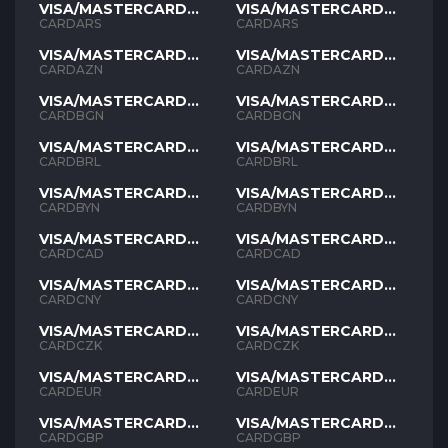
VISA/MASTERCARD
VISA/MASTERCARD
ARS
ARS
CARDARS
CARDARS
VISA/MASTERCARD
VISA/MASTERCARD
AZN
AZN
CARDAZN
CARDAZN
VISA/MASTERCARD
VISA/MASTERCARD
BGN
BGN
CARDBGN
CARDBGN
VISA/MASTERCARD
VISA/MASTERCARD
BRL
BRL
CARDBRL
CARDBRL
VISA/MASTERCARD
VISA/MASTERCARD
BYN
BYN
CARDBYN
CARDBYN
VISA/MASTERCARD
VISA/MASTERCARD
CAD
CAD
CARDCAD
CARDCAD
VISA/MASTERCARD
VISA/MASTERCARD
CNY
CNY
CARDCNY
CARDCNY
VISA/MASTERCARD
VISA/MASTERCARD
CZK
CZK
CARDCZK
CARDCZK
VISA/MASTERCARD
VISA/MASTERCARD
EUR
EUR
CARDEUR
CARDEUR
VISA/MASTERCARD
VISA/MASTERCARD
GBP
GBP
CARDGBP
CARDGBP